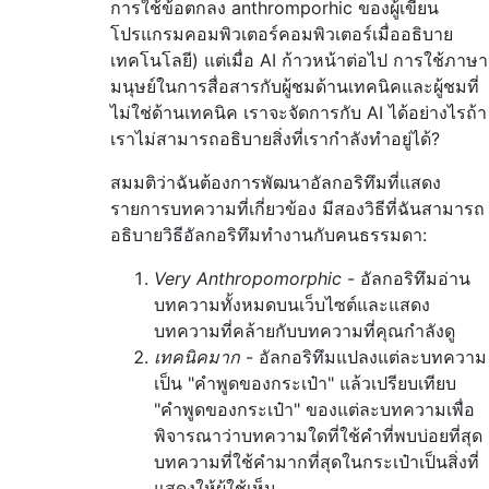
การใช้ข้อตกลง anthromporhic ของผู้เขียน
โปรแกรมคอมพิวเตอร์คอมพิวเตอร์เมื่ออธิบาย
เทคโนโลยี) แต่เมื่อ AI ก้าวหน้าต่อไป การใช้ภาษา
มนุษย์ในการสื่อสารกับผู้ชมด้านเทคนิคและผู้ชมที่
ไม่ใช่ด้านเทคนิค เราจะจัดการกับ AI ได้อย่างไรถ้า
เราไม่สามารถอธิบายสิ่งที่เรากำลังทำอยู่ได้?
สมมติว่าฉันต้องการพัฒนาอัลกอริทึมที่แสดง
รายการบทความที่เกี่ยวข้อง มีสองวิธีที่ฉันสามารถ
อธิบายวิธีอัลกอริทึมทำงานกับคนธรรมดา:
Very Anthropomorphic
- อัลกอริทึมอ่าน
บทความทั้งหมดบนเว็บไซต์และแสดง
บทความที่คล้ายกับบทความที่คุณกำลังดู
เทคนิคมาก
- อัลกอริทึมแปลงแต่ละบทความ
เป็น "คำพูดของกระเป๋า" แล้วเปรียบเทียบ
"คำพูดของกระเป๋า" ของแต่ละบทความเพื่อ
พิจารณาว่าบทความใดที่ใช้คำที่พบบ่อยที่สุด
บทความที่ใช้คำมากที่สุดในกระเป๋าเป็นสิ่งที่
แสดงให้ผู้ใช้เห็น