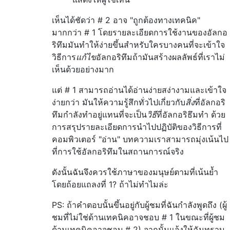
เห็นได้ชัดว่า # 2 อาจ "ถูกต้องทางเทคนิค"
มากกว่า # 1 โดยรายละเอียดการใช้งานของอัลกอ
ริทึมมันทำให้ง่ายขึ้นสำหรับใครบางคนที่จะเข้าใจ
วิธีการ
แก้ไข
อัลกอริทึมถ้ามันสร้างผลลัพธ์ที่เราไม่
เห็นด้วยอย่างมาก
แต่ # 1 สามารถอ่านได้อ่านง่ายสง่างามและเข้าใจ
ง่ายกว่า มันให้ความรู้สึกทั่วไปเกี่ยวกับ
สิ่ง
ที่อัลกอริ
ทึมกำลังทำอยู่แทนที่จะเป็น
วิธี
ที่อัลกอริธึมทำ ด้วย
การสรุปรายละเอียดการนำไปปฏิบัติของวิธีการที่
คอมพิวเตอร์ "อ่าน" บทความเราสามารถมุ่งเน้นไป
ที่การใช้อัลกอริทึมในสถานการณ์จริง
ดังนั้นฉันจึงควรใช้ภาษาของมนุษย์ตามที่เน้นย้ำ
โดยถ้อยแถลงที่ 1? ถ้าไม่ทำไมล่ะ
PS: ถ้าคำตอบนั้นขึ้นอยู่กับผู้ชมที่ฉันกำลังพูดถึง (ผู้
ชมที่ไม่ใช่ด้านเทคนิคอาจชอบ # 1 ในขณะที่ผู้ชม
ด้านเทคนิคอาจชอบ # 2) จากนั้นแจ้งให้ฉันทราบ