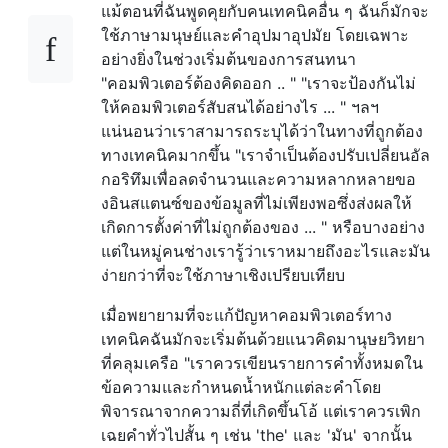
แม้ตอนที่ฉันพูดคุยกับคนเทคนิคอื่น ๆ ฉันก็มักจะ
ใช้ภาษามนุษย์และคำอุปมาอุปมัย โดยเฉพาะ
อย่างยิ่งในช่วงเริ่มต้นของการสนทนา
"คอมพิวเตอร์ต้องคิดออก .. " "เราจะป้องกันไม่
ให้คอมพิวเตอร์สับสนได้อย่างไร ... " ฯลฯ
แน่นอนว่าเราสามารถระบุได้ว่าในทางที่ถูกต้อง
ทางเทคนิคมากขึ้น "เราจำเป็นต้องปรับเปลี่ยนอัล
กอริทึมเพื่อลดจำนวนและความหลากหลายขอ
งอินสแตนซ์ของข้อมูลที่ไม่เพียงพอซึ่งส่งผลให้
เกิดการตั้งค่าที่ไม่ถูกต้องของ ... " หรือบางอย่าง
แต่ในหมู่คนช่างเรารู้ว่าเราหมายถึงอะไรและมัน
ง่ายกว่าที่จะใช้ภาษาเชิงเปรียบเทียบ
เมื่อพยายามที่จะแก้ปัญหาคอมพิวเตอร์ทาง
เทคนิคฉันมักจะเริ่มต้นด้วยแนวคิดมานุษยวิทยา
ที่คลุมเครือ "เราควรเขียนรายการคำทั้งหมดใน
ข้อความและกำหนดน้ำหนักแต่ละคำโดย
พิจารณาจากความถี่ที่เกิดขึ้นโอ้ แต่เราควรเพิก
เฉยคำทั่วไปสั้น ๆ เช่น 'the' และ 'มัน' จากนั้น