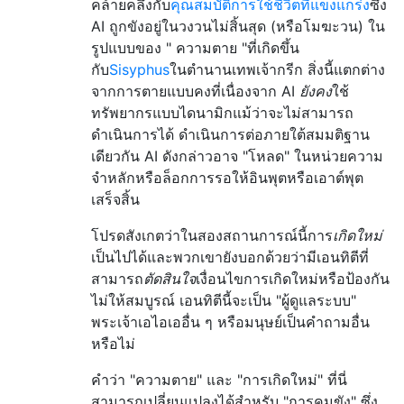
คล้ายคลึงกับ
คุณสมบัติการใช้ชีวิตที่แข็งแกร่ง
ซึ่ง
AI ถูกขังอยู่ในวงวนไม่สิ้นสุด (หรือโมฆะวน) ใน
รูปแบบของ " ความตาย "ที่เกิดขึ้น
กับ
Sisyphus
ในตำนานเทพเจ้ากรีก สิ่งนี้แตกต่าง
จากการตายแบบคงที่เนื่องจาก AI
ยังคง
ใช้
ทรัพยากรแบบไดนามิกแม้ว่าจะไม่สามารถ
ดำเนินการได้ ดำเนินการต่อภายใต้สมมติฐาน
เดียวกัน AI ดังกล่าวอาจ "โหลด" ในหน่วยความ
จำหลักหรือล็อกการรอให้อินพุตหรือเอาต์พุต
เสร็จสิ้น
โปรดสังเกตว่าในสองสถานการณ์นี้การ
เกิดใหม่
เป็นไปได้และพวกเขายังบอกด้วยว่ามีเอนทิตีที่
สามารถ
ตัดสินใจ
เงื่อนไขการเกิดใหม่หรือป้องกัน
ไม่ให้สมบูรณ์ เอนทิตีนี้จะเป็น "ผู้ดูแลระบบ"
พระเจ้าเอไอเออื่น ๆ หรือมนุษย์เป็นคำถามอื่น
หรือไม่
คำว่า "ความตาย" และ "การเกิดใหม่" ที่นี่
สามารถเปลี่ยนแปลงได้สำหรับ "การคุมขัง" ซึ่ง