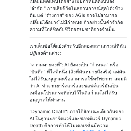
เปลี่ยนทดแทนได้อย่างไม่มีกำหนดดังนั้นจึง
"จำกัด " การเสียชีวิตในสถานการณ์สุดโต่งข้าง
ต้น แต่ "ร่างกาย" ของ AGIs อาจ
ไม่
สามารถ
เปลี่ยนได้อย่างไม่มีกำหนด ถ้าอย่างนั้นคำจำกัด
ความที่ใกล้ชิดกับชีวิตธรรมชาติอาจจำเป็น
เราเห็นข้อโต้แย้งสำหรับอีกสองสถานการณ์ที่ฉัน
ปฏิเสธ
ด้านล่าง:
"ความตายคงที่": AI ยังคงเป็น "กำหนด" หรือ
"บันทึก" ที่ใดที่หนึ่ง (สิ่งที่มันหมายถึงจริง) แต่มัน
ไม่ได้รับอนุญาตหรือสามารถใช้ทรัพยากร สมมติ
ว่า AI ทำจากฮาร์ดแวร์และซอฟต์แวร์มันเป็น
เหมือนโปรแกรมที่เก็บไว้ในดิสก์ แต่ไม่ได้รับ
อนุญาตให้ทำงาน
"Dynamic Death": ภายใต้ลักษณะเดียวกันของ
AI ในฐานะฮาร์ดแวร์และซอฟต์แวร์ Dynamic
Death คือการทำให้โมเดอเรชั่นมีความ