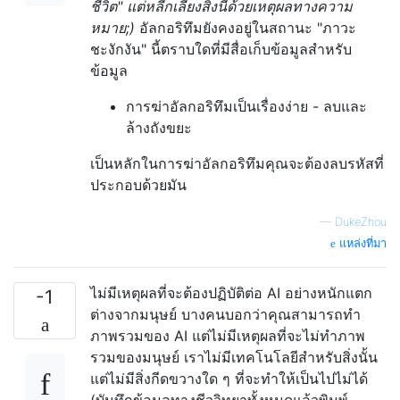
ชีวิต" แต่หลีกเลี่ยงสิ่งนี้ด้วยเหตุผลทางความ
หมาย;)
อัลกอริทึมยังคงอยู่ในสถานะ "ภาวะ
ชะงักงัน" นี้ตราบใดที่มีสื่อเก็บข้อมูลสำหรับ
ข้อมูล
การฆ่าอัลกอริทึมเป็นเรื่องง่าย - ลบและ
ล้างถังขยะ
เป็นหลักในการฆ่าอัลกอริทึมคุณจะต้องลบรหัสที่
ประกอบด้วยมัน
—
DukeZhou
แหล่งที่มา
ไม่มีเหตุผลที่จะต้องปฏิบัติต่อ AI อย่างหนักแตก
-1
ต่างจากมนุษย์ บางคนบอกว่าคุณสามารถทำ
ภาพรวมของ AI แต่ไม่มีเหตุผลที่จะไม่ทำภาพ
รวมของมนุษย์ เราไม่มีเทคโนโลยีสำหรับสิ่งนั้น
แต่ไม่มีสิ่งกีดขวางใด ๆ ที่จะทำให้เป็นไปไม่ได้
(บันทึกข้อมูลทางชีววิทยาทั้งหมดแล้วพิมพ์