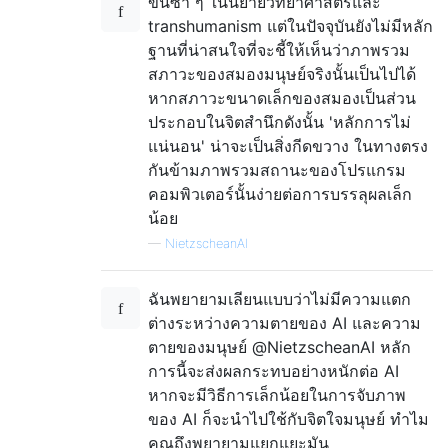
ขึ้นซ้ำ ๆ ในนิยายวิทยาศาสตร์และ
transhumanism แต่ในปัจจุบันยังไม่มีหลัก
ฐานที่น่าสนใจที่จะชี้ให้เห็นว่าภาพรวม
สภาวะของสมองมนุษย์จริงนั้นเป็นไปได้
หากสภาวะขนาดเล็กของสมองเป็นส่วน
ประกอบในจิตสำนึกดังนั้น 'หลักการไม่
แน่นอน' น่าจะเป็นสิ่งกีดขวาง ในทางตรง
กันข้ามภาพรวมสถานะของโปรแกรม
คอมพิวเตอร์นั้นง่ายต่อการบรรลุผลเล็ก
น้อย
—
NietzscheanAI
ฉันพยายามเลียนแบบว่าไม่มีความแตก
ต่างระหว่างความตายของ AI และความ
ตายของมนุษย์ @NietzscheanAI หลัก
การนี้จะส่งผลกระทบอย่างหนักต่อ AI
หากจะมีวิธีการเล็กน้อยในการจับภาพ
ของ AI ก็จะนำไปใช้กับจิตใจมนุษย์ ทำไม
คุณถึงพยายามแยกแยะมัน