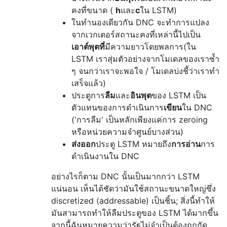
คงที่ขนาด (
h
และ
c
ใน LSTM)
ในทำนองเดียวกัน DNC จะทำการแปลง
จากเวกเตอร์สถานะคงที่เหล่านี้ไปเป็น
เอาต์พุตที่
มีความยาวโดยพลการ(ใน
LSTM เราสุ่มตัวอย่างจากโมเดลของเราซ้ำ
ๆ จนกว่าเราจะพอใจ / โมเดลบ่งชี้ว่าเราทำ
เสร็จแล้ว)
ประตูการ
ลืม
และ
อินพุต
ของ LSTM เป็น
ตัวแทนของการดำเนินการ
เขียน
ใน DNC
('การลืม' เป็นหลักเพียงแค่การ zeroing
หรือหน่วยความจำศูนย์บางส่วน)
ส่งออก
ประตู LSTM หมายถึง
การอ่าน
การ
ดำเนินงานใน DNC
อย่างไรก็ตาม DNC นั้นเป็นมากกว่า LSTM
แน่นอน เห็นได้ชัดว่ามันใช้สถานะขนาดใหญ่ซึ่ง
discretized (addressable) เป็นชิ้น; สิ่งนี้ทำให้
มันสามารถทำให้ลืมประตูของ LSTM ได้มากขึ้น
จากนี้ฉันหมายความว่ารัฐไม่จำเป็นต้องถูกกัด