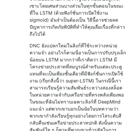
เซาะโดยเศษส่วนบางส่วนในทุกขั้นตอนในขณะ
ที่ใน LSTM (ด้วยฟังก์ชั่นการเปิดใช้งาน
sigmoid) มันจำเป็นต้องเป็น วิธีนี้อาจช่วยลด
ปัญหาการเกิดภัยพิบัติที่ทำให้คุณลืมเรื่องที่กล่าว
ถึงไปได้
DNC ยังแปลกใหม่ในลิงก์ที่ใช้ระหว่างหน่วย
ความจำ อย่างไรก็ตามนี่อาจเป็นการปรับปรุงเล็ก
น้อยบน LSTM มากกว่าที่เราคิดว่า LSTM มี
โครงข่ายประสาทที่สมบูรณ์สำหรับแต่ละประตู
แทนที่จะเป็นเพียงชั้นเดียวที่มีฟังก์ชั่นการเปิดใช้
งาน (เรียกสิ่งนี้ว่า super-LSTM) ในกรณีนี้เรา
สามารถเรียนรู้ความสัมพันธ์ระหว่างสองสล็อต
ในหน่วยความจำกับเครือข่ายที่ทรงพลังเพียงพอ
ในขณะที่ฉันไม่ทราบเฉพาะลิงก์ที่ DeepMind
แนะนำ แต่พวกเขาบอกเป็นนัยในบทความว่า
พวกเขากำลังเรียนรู้ทุกอย่างโดยการไล่ระดับสี
กลับคืนเช่นเครือข่ายประสาทปกติ ดังนั้นความ
สัมพันธ์ใด ๆ ก็ตามที่พวกเขาเข้ารหัสในการ