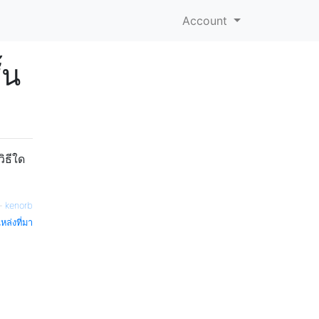
Account
้น
ิธีใด
—
kenorb
หล่งที่มา