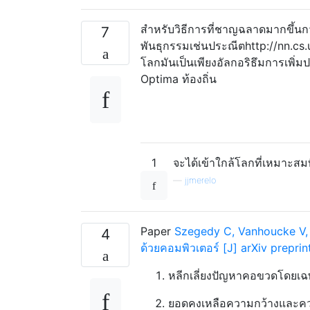
สำหรับวิธีการที่ชาญฉลาดมากขึ้น
7
พันธุกรรมเช่นประณีตhttp://nn.cs
โลกมันเป็นเพียงอัลกอริธึมการเพิ่มป
Optima ท้องถิ่น
1
จะได้เข้าใกล้โลกที่เหมาะสมที
—
jjmerelo
Paper
Szegedy C, Vanhoucke V, 
4
ด้วยคอมพิวเตอร์ [J] arXiv preprin
หลีกเลี่ยงปัญหาคอขวดโดยเฉ
ยอดคงเหลือความกว้างและความ