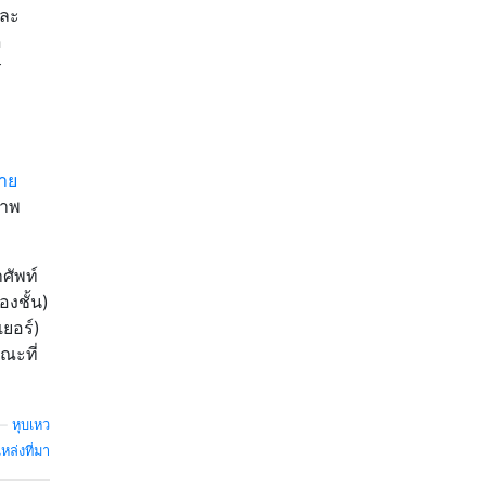
และ
ด
ร
่าย
ภาพ
ศัพท์
องชั้น)
ยอร์)
ณะที่
—
หุบเหว
หล่งที่มา