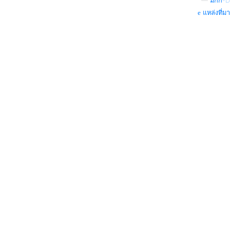
—
มิกกี้-D
แหล่งที่มา