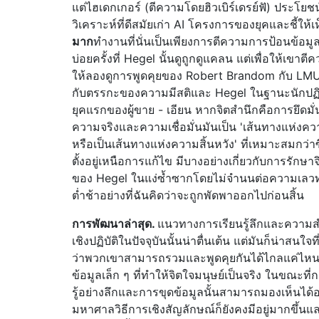
แต่ไฮเดกเกอร์ (ตีความโดยฮิวเบิร์เดรย์ฟั) ประโยชน
วิเคราะห์ที่ดีสมัยเก่า AI โครงการของยุคและชี้ให้เห
มาก
ทำงานที่นั่นเป็นเพียงการตีความการป้อนข้อม
บ่อยครั้งที่ Hegel นั้นดูถูกดูแคลน แต่เพื่อให้เขาตีค
ให้ลองดูการพูดคุยของ Robert Brandom กับ LMU 
กับตรรกะของความมีสติและ Hegel ในฐานะนักปฏิ
ยุคแรกของผู้ขาย - เอียน หากจิตสำนึกคือการยึดมั
ความจริงและความเชื่อมั่นมันเป็น 'เส้นทางแห่งค
หรือเป็นเส้นทางแห่งความสิ้นหวัง' ที่เหมาะสมกว่าซ
ตั้งอยู่เหนือการแก้ไข มีบางอย่างเกี่ยวกับการรักษา
ของ Hegel ในแง่ซ้ำซากโดยไม่จำนนต่อความเล
ต่ำช้าอย่างที่ฉันคิดว่าจะถูกพัดพาออกไปก่อนสิ้น
การพัฒนาล่าสุด.
แนวทางการเรียนรู้ลึกและความส
เชิงปฏิบัติในปัจจุบันนั้นน่าตื่นเต้น แต่มันก็น่าสนใจท
ว่าพวกเขาสามารถรวมและพูดคุยกันได้ไกลแค่ไห
ข้อมูลเล็ก ๆ ที่ทำให้จิตใจมนุษย์เป็นจริง ในขณะที่
รู้อย่างลึกและการขุดข้อมูลนั้นสามารถมองเห็นได้อ
มหาศาลวิธีการเชิงสัญลักษณ์ก็ยังคงมีอยู่มากขึ้น