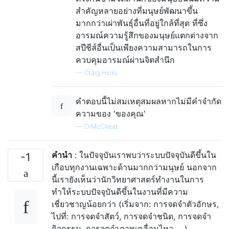
สำคัญหลายอย่างที่มนุษย์พัฒนาขึ้น
มากกว่าเผ่าพันธุ์อื่นที่อยู่ใกล้ที่สุด ที่ซึ่ง
อารมณ์ความรู้สึกของมนุษย์แตกต่างจาก
สปีชีส์อื่นเป็นเพียงความสามารถในการ
ควบคุมอารมณ์ผ่านจิตสำนึก
—
Craig Hicks
คำตอบนี้ไม่สมเหตุสมผลหากไม่มีคำจำกัด
ความของ 'ของคุณ'
—
DrMcCleod
คำนำ
: ในปัจจุบันเราพบว่าระบบปัจจุบันดีขึ้นใน
-1
เกือบทุกงานเฉพาะด้านมากกว่ามนุษย์ นอกจาก
นี้เรายังเห็นว่านักวิทยาศาสตร์ทำงานในการ
ทำให้ระบบปัจจุบันดีขึ้นในงานที่มีความ
เชี่ยวชาญน้อยกว่า (เริ่มจาก: การจดจำตัวอักษร,
ไปที่: การจดจำสัตว์, การจดจำชนิด, การจดจำ
กิจกรรม, การจดจำภาพเคลื่อนไหว, .. )