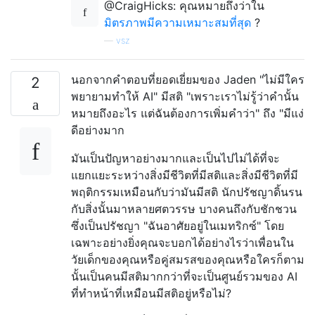
@CraigHicks: คุณหมายถึงว่าใน
มิตรภาพมีความเหมาะสมที่สุด
?
—
vsz
นอกจากคำตอบที่ยอดเยี่ยมของ Jaden "ไม่มีใคร
2
พยายามทำให้ AI" มีสติ "เพราะเราไม่รู้ว่าคำนั้น
หมายถึงอะไร แต่ฉันต้องการเพิ่มคำว่า" ถึง "มีแง่
ดีอย่างมาก
มันเป็นปัญหาอย่างมากและเป็นไปไม่ได้ที่จะ
แยกแยะระหว่างสิ่งมีชีวิตที่มีสติและสิ่งมีชีวิตที่มี
พฤติกรรมเหมือนกับว่ามันมีสติ นักปรัชญาดิ้นรน
กับสิ่งนั้นมาหลายศตวรรษ บางคนถึงกับชักชวน
ซึ่งเป็นปรัชญา "ฉันอาศัยอยู่ในเมทริกซ์" โดย
เฉพาะอย่างยิ่งคุณจะบอกได้อย่างไรว่าเพื่อนใน
วัยเด็กของคุณหรือคู่สมรสของคุณหรือใครก็ตาม
นั้นเป็นคนมีสติมากกว่าที่จะเป็นศูนย์รวมของ AI
ที่ทำหน้าที่เหมือนมีสติอยู่หรือไม่?