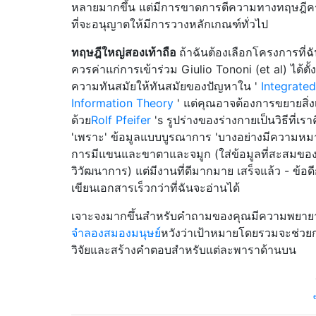
หลายมากขึ้น แต่มีการขาดการตีความทางทฤษฎีค
ที่จะอนุญาตให้มีการวางหลักเกณฑ์ทั่วไป
ทฤษฎีใหญ่สองเท้าถือ
ถ้าฉันต้องเลือกโครงการที่ฉั
ควรค่าแก่การเข้าร่วม Giulio Tononi (et al) ได้ตั้ง
ความทันสมัยให้ทันสมัยของปัญหาใน '
Integrated
Information Theory
' แต่คุณอาจต้องการขยายสิ่งเ
ด้วย
Rolf Pfeifer
's รูปร่างของร่างกายเป็นวิธีที่เรา
'เพราะ' ข้อมูลแบบบูรณาการ 'บางอย่างมีความห
การมีแขนและขาตาและจมูก (ใส่ข้อมูลที่สะสมขอ
วิวัฒนาการ) แต่มีงานที่ดีมากมาย เสร็จแล้ว - ข้อดี
เขียนเอกสารเร็วกว่าที่ฉันจะอ่านได้
เจาะจงมากขึ้นสำหรับคำถามของคุณมีความพยาย
จำลองสมองมนุษย์
หวังว่าเป้าหมายโดยรวมจะช่วย
วิจัยและสร้างคำตอบสำหรับแต่ละพาราด้านบน