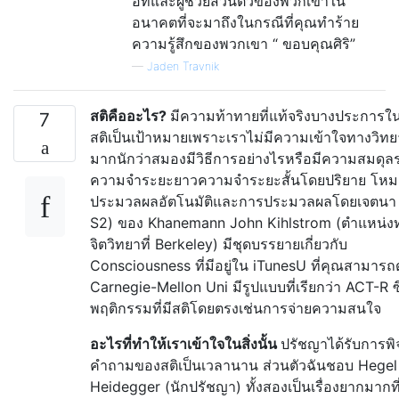
อทและผู้ช่วยส่วนตัวของพวกเขาใน
อนาคตที่จะมาถึงในกรณีที่คุณทำร้าย
ความรู้สึกของพวกเขา “ ขอบคุณศิริ”
—
Jaden Travnik
สติคืออะไร?
มีความท้าทายที่แท้จริงบางประการใน
7
สติเป็นเป้าหมายเพราะเราไม่มีความเข้าใจทางวิท
มากนักว่าสมองมีวิธีการอย่างไรหรือมีความสมดุล
ความจำระยะยาวความจำระยะสั้นโดยปริยาย โห
ประมวลผลอัตโนมัติและการประมวลผลโดยเจตนา 
S2) ของ Khanemann John Kihlstrom (ตำแหน่ง
จิตวิทยาที่ Berkeley) มีชุดบรรยายเกี่ยวกับ
Consciousness ที่มีอยู่ใน iTunesU ที่คุณสามารถด
Carnegie-Mellon Uni มีรูปแบบที่เรียกว่า ACT-R ซ
พฤติกรรมที่มีสติโดยตรงเช่นการจ่ายความสนใจ
อะไรที่ทำให้เราเข้าใจในสิ่งนั้น
ปรัชญาได้รับการพ
คำถามของสติเป็นเวลานาน ส่วนตัวฉันชอบ Hegel
Heidegger (นักปรัชญา) ทั้งสองเป็นเรื่องยากมากที