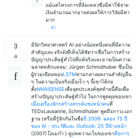
แม้แต่โครงการที่ล้มเหลวซึ่งมีค่าใช้จ่าย
เงินจำนวนมากอาจส่งผลให้การวิจัยมีค่า
มาก
—
ป่า
มีนักวิทยาศาสตร์ AI อย่างน้อยหนึ่งคนที่มีความ
3
สำคัญและ
จริงจัง
ที่เห็นได้ชัดว่าเชื่อในการสร้าง
ปัญญาประดิษฐ์ทั่วไปที่แท้จริงและอาจเป็นความ
ฉลาดหลักแหลม: Jürgen Schmidhuber ซึ่งเป็น
ผู้ร่วมเขียนของ
LSTM
ท่ามกลางผลงานสำคัญอื่น
ๆ ในความเป็นจริงเมื่อเร็ว ๆ นี้เขาได้ก่อ
ตั้ง
NNAISENSE
เพื่อจุดประสงค์สุดท้ายนี้คือเพื่อ
สร้างปัญญาประดิษฐ์ทั่วไป ในการพูดคุยของเขา
เมื่อเครื่องจักรสร้างสรรค์แซงหน้าคน
ที่
TEDxLausanne, Schmidhuber พูดถึงภาวะ
เอก
ฐาน
(หรือที่รู้จักกันในชื่อ
ปี 2006: ฉลอง 75 ปี
ของ AI - ประวัติและ Outlook: 25 ปีข้างหน้า
(2007)
โอเมก้า
) ดูบทความเว็บของเขา
คือการ