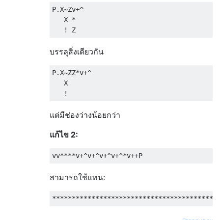
P.X~Zv+^

   X *

บรรลุสิ่งเดียวกัน
P.X~ZZ*v+^

   X

แต่มีช่องว่างน้อยกว่า
แก้ไข 2:
สามารถใช้แทน: