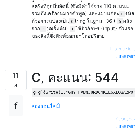
สตริงที่ถูกบีบอัดนี้ (ซึ่งมีค่าใช้จ่าย 110 คะแนน
รวมถึงเครื่องหมายคำพูด) และแมปแต่ละ
รหัส
c
ด้วยการแปลงเป็น
tring ในฐาน -36 (
หลัง
s
G
จาก
จุดเริ่มต้น)
ใช้ตัวอักษร {input} ตัวแรก
;
î
ของสิ่งนี้ซึ่งพิมพ์ออกมาโดยปริยาย
—
ETHproductions
แหล่งที่มา
C, คะแนน: 544
11
ลองออนไลน์!
—
Steadybox
แหล่งที่มา