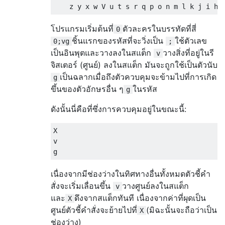
โปรแกรมเริ่มต้นที่
ตัวละครในบรรทัดที่สี่
0
ชิ้นแรกของรหัสที่จะวิ่งเป็น
ใช้ตัวเลข
0;vg
;
เป็นอินพุตและวางลงในสแต็ก
วางสิ่งที่อยู่ในรี
v
จิสเตอร์ (ศูนย์) ลงในสแต็ก มันจะถูกใช้เป็นตัวนับ
เป็นฉลากเมื่อถึงตัวควบคุมจะข้ามไปที่การเกิด
g
ขึ้นของตัวอักษรอื่น ๆ
ในรหัส
g
ดังนั้นนี่คือที่ซึ่งการควบคุมอยู่ในขณะนี้:
X

v

เนื่องจากมีช่องว่างในทิศทางอื่นทั้งหมดตัวชี้คำ
สั่งจะเริ่มเลื่อนขึ้น
วางศูนย์ลงในสแต็ก
v
และ
ดึงจากสแต็กทันที เนื่องจากค่าที่ผุดเป็น
X
ศูนย์ตัวชี้คำสั่งจะย้ายไปที่
(มิฉะนั้นจะถือว่าเป็น
X
ช่องว่าง)