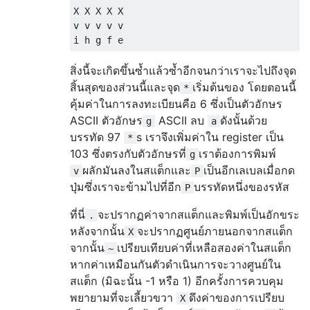
X X X X X

v v v v v

สิ่งนี้จะเกิดขึ้นซ้ำแล้วซ้ำอีกจนกว่าเราจะไปถึงจุด
สิ้นสุดของส่วนนี้และจุด
เริ่มต้นของ โดยตอนนี้
*
คุ้มค่าในการลงทะเบียนคือ 6 ซึ่งเป็นตัวอักษร
ASCII ตัวอักษร
ASCII ลบ
ดังนั้นด้วย
g
a
บรรทัด 97
s เราจึงเพิ่มค่าใน register เป็น
*
103 ซึ่งตรงกับตัวอักษรที่
เราต้องการพิมพ์
g
ผลักมันลงในสแต็กและ
เป็นอีกเลเบลเมื่อกด
v
P
ปุ่มซึ่งเราจะข้ามไปที่อีก
บรรทัดหนึ่งของรหัส
P
ที่นี่
จะปรากฏค่าจากสแต็กและพิมพ์เป็นอักขระ
.
หลังจากนั้น
จะปรากฏศูนย์ภายนอกจากสแต็ก
X
จากนั้น
เปรียบเทียบค่าที่เหลือสองค่าในสแต็ก
~
หากค่าเหมือนกันตัวดำเนินการจะวางศูนย์ใน
สแต็ก (มิฉะนั้น -1 หรือ 1) อีกครั้งการควบคุม
พยายามที่จะเลี้ยวขวา
ดึงค่าของการเปรียบ
X