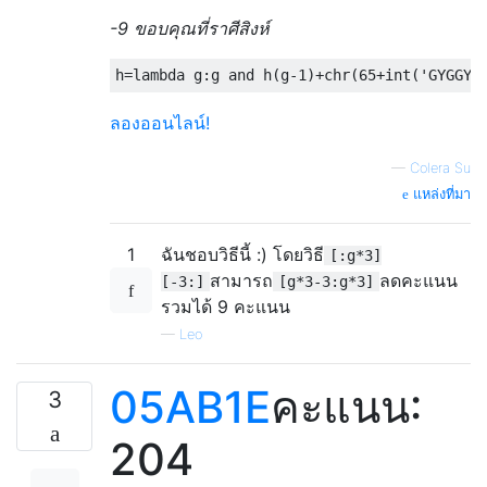
-9 ขอบคุณที่ราศีสิงห์
h
=
lambda
 g
:
g 
and
 h
(
g
-
1
)+
chr
(
65
+
int
(
'GYGGYH
ลองออนไลน์!
—
Colera Su
แหล่งที่มา
1
ฉันชอบวิธีนี้ :) โดยวิธี
[:g*3]
สามารถ
ลดคะแนน
[-3:]
[g*3-3:g*3]
รวมได้ 9 คะแนน
—
Leo
05AB1E
คะแนน:
3
204