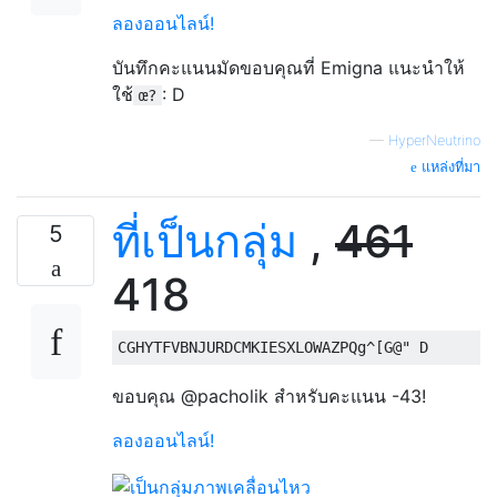
ลองออนไลน์!
บันทึกคะแนนมัดขอบคุณที่ Emigna แนะนำให้
ใช้
: D
œ?
—
HyperNeutrino
แหล่งที่มา
ที่เป็นกลุ่ม
,
461
5
418
ขอบคุณ @pacholik สำหรับคะแนน -43!
ลองออนไลน์!