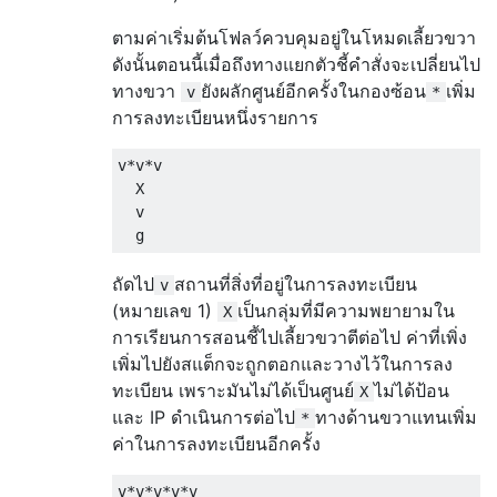
ตามค่าเริ่มต้นโฟลว์ควบคุมอยู่ในโหมดเลี้ยวขวา
ดังนั้นตอนนี้เมื่อถึงทางแยกตัวชี้คำสั่งจะเปลี่ยนไป
ทางขวา
ยังผลักศูนย์อีกครั้งในกองซ้อน
เพิ่ม
v
*
การลงทะเบียนหนึ่งรายการ
v*v*v

  X

  v

ถัดไป
สถานที่สิ่งที่อยู่ในการลงทะเบียน
v
(หมายเลข 1)
เป็นกลุ่มที่มีความพยายามใน
X
การเรียนการสอนชี้ไปเลี้ยวขวาตีต่อไป ค่าที่เพิ่ง
เพิ่มไปยังสแต็กจะถูกตอกและวางไว้ในการลง
ทะเบียน เพราะมันไม่ได้เป็นศูนย์
ไม่ได้ป้อน
X
และ IP ดำเนินการต่อไป
ทางด้านขวาแทนเพิ่ม
*
ค่าในการลงทะเบียนอีกครั้ง
v*v*v*v*v
