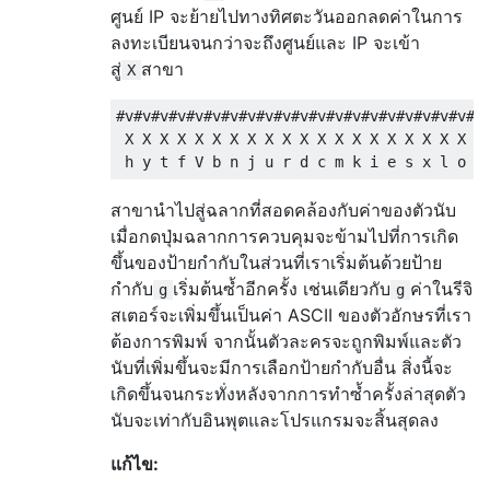
ศูนย์ IP จะย้ายไปทางทิศตะวันออกลดค่าในการ
ลงทะเบียนจนกว่าจะถึงศูนย์และ IP จะเข้า
สู่
สาขา
X
#v#v#v#v#v#v#v#v#v#v#v#v#v#v#v#v#v#v#v#v#v#
 X X X X X X X X X X X X X X X X X X X X X 
สาขานำไปสู่ฉลากที่สอดคล้องกับค่าของตัวนับ
เมื่อกดปุ่มฉลากการควบคุมจะข้ามไปที่การเกิด
ขึ้นของป้ายกำกับในส่วนที่เราเริ่มต้นด้วยป้าย
กำกับ
เริ่มต้นซ้ำอีกครั้ง เช่นเดียวกับ
ค่าในรีจิ
g
g
สเตอร์จะเพิ่มขึ้นเป็นค่า ASCII ของตัวอักษรที่เรา
ต้องการพิมพ์ จากนั้นตัวละครจะถูกพิมพ์และตัว
นับที่เพิ่มขึ้นจะมีการเลือกป้ายกำกับอื่น สิ่งนี้จะ
เกิดขึ้นจนกระทั่งหลังจากการทำซ้ำครั้งล่าสุดตัว
นับจะเท่ากับอินพุตและโปรแกรมจะสิ้นสุดลง
แก้ไข: