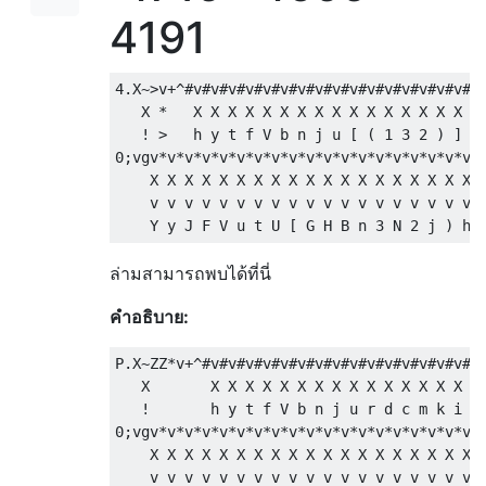
4191
4.X~>v+^#v#v#v#v#v#v#v#v#v#v#v#v#v#v#v#v#v#
   X *   X X X X X X X X X X X X X X X X X 
   ! >   h y t f V b n j u [ ( 1 3 2 ) ] U 
0;vgv*v*v*v*v*v*v*v*v*v*v*v*v*v*v*v*v*v*v*v
    X X X X X X X X X X X X X X X X X X X X
    v v v v v v v v v v v v v v v v v v v v
ล่ามสามารถพบได้ที่นี่
คำอธิบาย:
P.X~ZZ*v+^#v#v#v#v#v#v#v#v#v#v#v#v#v#v#v#v#
   X       X X X X X X X X X X X X X X X X 
   !       h y t f V b n j u r d c m k i e 
0;vgv*v*v*v*v*v*v*v*v*v*v*v*v*v*v*v*v*v*v*v
    X X X X X X X X X X X X X X X X X X X X
    v v v v v v v v v v v v v v v v v v v v