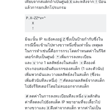
เทียบจากสแต็กถ้าเป็นศูนย์
และหลังจาก
ป้อน
X
!
แล้วการยกเลิกโปรแกรม
P.X~ZZ*v+^

   X

มิฉะนั้น IP จะยังคงอยู่
ซึ่งเป็นป้ายกำกับซึ่งใน
Z
กรณีนี้จะข้ามไปทางขวาหนึ่งขั้นเท่านั้น เหตุผล
ในการทำเช่นนี้คือการกระโดดกำหนดค่าในรีจิส
เตอร์กลับเป็นศูนย์
เพิ่มการลงทะเบียน
*
และ
วาง 1 ผลลัพธ์ลงในสแต็ก
ดึงองค์
v
+
ประกอบสองอันดับแรกของสแต็ก (1 และตัวนับ)
เพิ่มพวกมันและวางผลลัพธ์ลงในสแต็ก (ซึ่งจะ
เพิ่มตัวนับทีละหนึ่ง)
คัดลอกผลลัพธ์จากสแต็ก
^
ไปยังรีจิสเตอร์โดยไม่ลบออกจากสแต็ก
ลดค่าในการลงทะเบียนทีละหนึ่ง
ผลักดัน
#
v
ค่าที่ลดลงไปยังสแต็ค IP พยายามที่จะเลี้ยวไป
ทางขวาและ
ดึงค่าจากสแต็ก หากค่าไม่เป็น
X