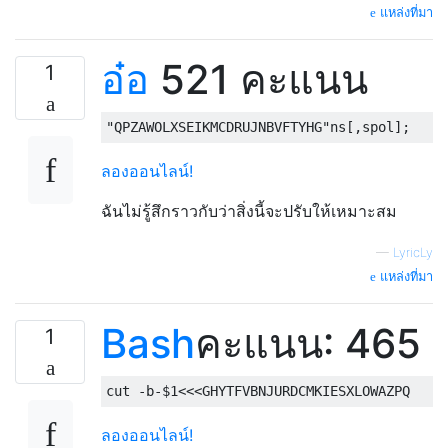
แหล่งที่มา
อ๋อ
521 คะแนน
1
ลองออนไลน์!
ฉันไม่รู้สึกราวกับว่าสิ่งนี้จะปรับให้เหมาะสม
—
LyricLy
แหล่งที่มา
Bash
คะแนน: 465
1
cut 
-
b
-
$1
<<<
GHYTFVBNJURDCMKIESXLOWAZPQ
ลองออนไลน์!