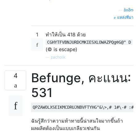
—
ბიმო
แหล่งที่มา
1
ทำให้เป็น 418 ด้วย
CGHYTFVBNJURDCMKIESXLOWAZPQg©G@" D
(© is escape)
—
pacholik
Befunge, คะแนน:
4
531
ฉันรู้สึกว่าความท้าทายนี้น่าสนใจมากขึ้นถ้า
ผลผลิตต้องเป็นแบบเกลียวเช่นกัน