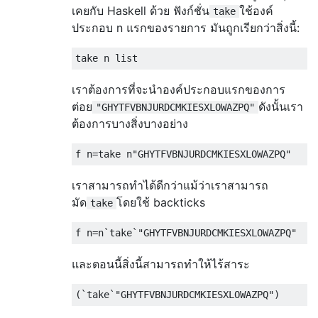
เคยกับ Haskell ด้วย ฟังก์ชั่น
ใช้องค์
take
ประกอบ n แรกของรายการ มันถูกเรียกว่าสิ่งนี้:
take n list
เราต้องการที่จะนำองค์ประกอบแรกของการ
ต่อย
ดังนั้นเรา
"GHYTFVBNJURDCMKIESXLOWAZPQ"
ต้องการบางสิ่งบางอย่าง
f n
=
take n
"GHYTFVBNJURDCMKIESXLOWAZPQ"
เราสามารถทำได้ดีกว่าแม้ว่าเราสามารถ
มัด
โดยใช้ backticks
take
f n
=
n
`
take
`
"GHYTFVBNJURDCMKIESXLOWAZPQ"
และตอนนี้สิ่งนี้สามารถทำให้ไร้สาระ
(`
take
`
"GHYTFVBNJURDCMKIESXLOWAZPQ"
)