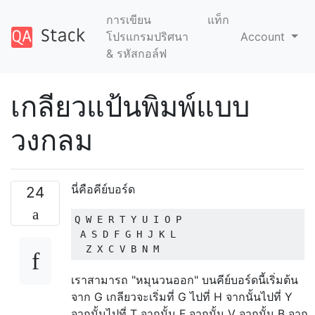
การเขียน
แท็ก
โปรแกรมปริศนา
Account
& รหัสกอล์ฟ
เกลียวแป้นพิมพ์แบบ
วงกลม
นี่คือคีย์บอร์ด
24
Q W E R T Y U I O P

 A S D F G H J K L

เราสามารถ "หมุนวนออก" บนคีย์บอร์ดนี้เริ่มต้น
จาก G เกลียวจะเริ่มที่ G ไปที่ H จากนั้นไปที่ Y
จากนั้นไปที่ T จากนั้น F จากนั้น V จากนั้น B จาก