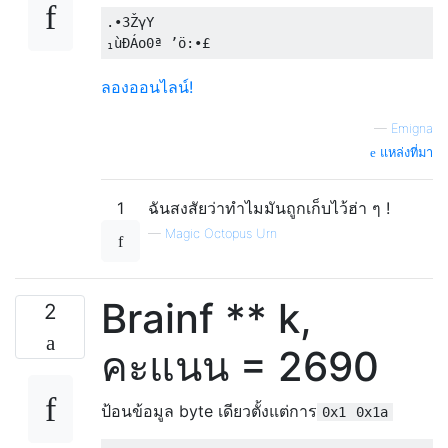
.•3ŽγY

ลองออนไลน์!
—
Emigna
แหล่งที่มา
1
ฉันสงสัยว่าทำไมมันถูกเก็บไว้ฮ่า ๆ !
—
Magic Octopus Urn
Brainf ** k,
2
คะแนน = 2690
ป้อนข้อมูล byte เดียวตั้งแต่การ
0x1
0x1a