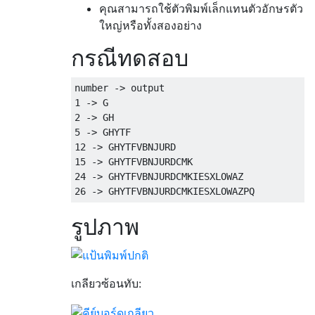
คุณสามารถใช้ตัวพิมพ์เล็กแทนตัวอักษรตัว
ใหญ่หรือทั้งสองอย่าง
กรณีทดสอบ
number -> output

1 -> G

2 -> GH

5 -> GHYTF

12 -> GHYTFVBNJURD

15 -> GHYTFVBNJURDCMK

24 -> GHYTFVBNJURDCMKIESXLOWAZ

รูปภาพ
เกลียวซ้อนทับ: