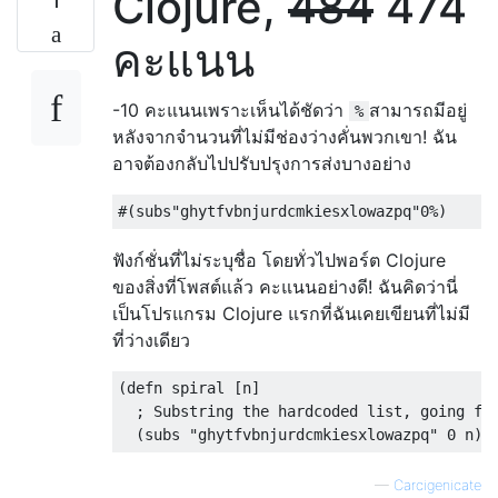
Clojure,
484
474
คะแนน
-10 คะแนนเพราะเห็นได้ชัดว่า
สามารถมีอยู่
%
หลังจากจำนวนที่ไม่มีช่องว่างคั่นพวกเขา! ฉัน
อาจต้องกลับไปปรับปรุงการส่งบางอย่าง
#
(
subs
"ghytfvbnjurdcmkiesxlowazpq"
0%
)
ฟังก์ชั่นที่ไม่ระบุชื่อ โดยทั่วไปพอร์ต Clojure
ของสิ่งที่โพสต์แล้ว คะแนนอย่างดี! ฉันคิดว่านี่
เป็นโปรแกรม Clojure แรกที่ฉันเคยเขียนที่ไม่มี
ที่ว่างเดียว
(
defn
 spiral 
[
n
]
; Substring the hardcoded list, going fr
(
subs 
"ghytfvbnjurdcmkiesxlowazpq"
 0 n
))
—
Carcigenicate