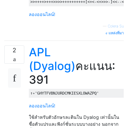
ลองออนไลน์!
—
Colera Su
แหล่งที่มา
APL
2
(Dyalog)
คะแนน:
391
↑∘
'GHYTFVBNJURDCMKIESXLOWAZPQ'
ลองออนไลน์!
ใช้สำหรับตัวอักษรละตินใน Dyalog เท่านั้นใน
ชื่อตัวแปรและฟังก์ชั่นระบบบางอย่าง นอกจาก