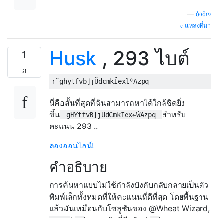
—
ბიმო
แหล่งที่มา
Husk
, 293 ไบต์
1
นี่คือสั้นที่สุดที่ฉันสามารถหาได้ใกล้ชิดยิ่ง
ขึ้น
สำหรับ
¨gHYtfvB⌋ȷÜdCmkÏex←ẆAzpq¨
คะแนน 293 ..
ลองออนไลน์!
คำอธิบาย
การค้นหาแบบไม่ใช้กำลังบังคับกลับกลายเป็นตัว
พิมพ์เล็กทั้งหมดที่ให้คะแนนที่ดีที่สุด โดยพื้นฐาน
แล้วมันเหมือนกับโซลูชันของ @Wheat Wizard,