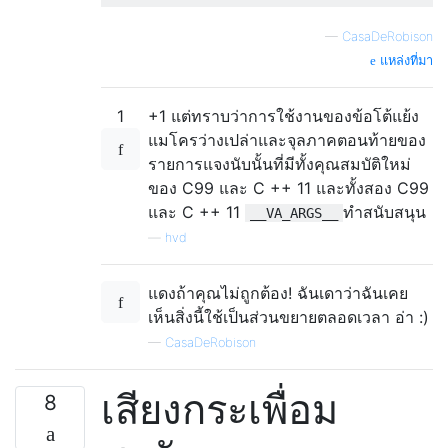
—
CasaDeRobison
แหล่งที่มา
1
+1 แต่ทราบว่าการใช้งานของข้อโต้แย้ง
แมโครว่างเปล่าและจุลภาคตอนท้ายของ
รายการแจงนับนั้นที่มีทั้งคุณสมบัติใหม่
ของ C99 และ C ++ 11 และทั้งสอง C99
และ C ++ 11
ทำสนับสนุน
__VA_ARGS__
—
hvd
แดงถ้าคุณไม่ถูกต้อง! ฉันเดาว่าฉันเคย
เห็นสิ่งนี้ใช้เป็นส่วนขยายตลอดเวลา อ่า :)
—
CasaDeRobison
เสียงกระเพื่อม
8