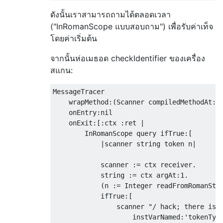
ดังนั้นเราสามารถถามได้ตลอดเวลา
("InRomanScope แบบสอบถาม") เพื่อรับค่าเท็จ
โดยค่าเริ่มต้น
จากนั้นห่อเมธอด checkIdentifier ของเครื่อง
สแกน:
MessageTracer 

    wrapMethod:(Scanner compiledMethodAt:#c
    onEntry:nil

    onExit:[:ctx :ret |

        InRomanScope query ifTrue:[

            |scanner string token n|

            scanner := ctx receiver.

            string := ctx argAt:1.

            (n := Integer readFromRomanStri
            ifTrue:[

                scanner "/ hack; there is n
                    instVarNamed:'tokenType