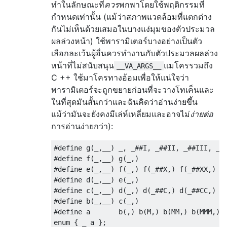
ทำในลักษณะที่
ควร
พกพาโดยใช้พฤติกรรมที่
กำหนดเท่านั้น (แม้ว่าสภาพแวดล้อมที่แตกต่าง
กันไม่เห็นด้วยเสมอในบางแง่มุมของตัวประมวล
ผลล่วงหน้า) ใช้พารามิเตอร์บางอย่างเป็นตัว
เลือกละเว้นผู้อื่นควรทำงานกับตัวประมวลผลล่วง
หน้าที่ไม่สนับสนุน
แมโครรวมถึง
__VA_ARGS__
C ++ ใช้มาโครทางอ้อมเพื่อให้แน่ใจว่า
พารามิเตอร์จะถูกขยายก่อนที่จะวางโทเค็นและ
ในที่สุดมันสั้นกว่าและฉันคิดว่าอ่านง่ายขึ้น
แม้ว่ามันจะยังคงมีเล่ห์เหลี่ยมและอาจไม่
ง่ายต่อ
การอ่านง่ายกว่า):
#define g(_,__) _, _##I, _##II, _##III, _##
#define f(_,__) g(_,)

#define e(_,__) f(_,) f(_##X,) f(_##XX,) f(
#define d(_,__) e(_,)

#define c(_,__) d(_,) d(_##C,) d(_##CC,) d(
#define b(_,__) c(_,)

#define a       b(,) b(M,) b(MM,) b(MMM,)
