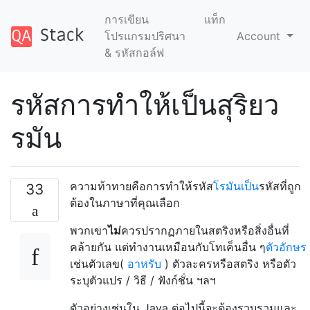
การเขียน
แท็ก
โปรแกรมปริศนา
Account
& รหัสกอล์ฟ
รหัสการทำให้เป็นสุริยว
รมัน
ความท้าทายคือการทำให้รหัส
โรมันเป็น
รหัสที่ถูก
33
ต้องในภาษาที่คุณเลือก
พวกเขา
ไม่
ควรปรากฏภายในสตริงหรือสิ่งอื่นที่
คล้ายกัน แต่ทำงานเหมือนกับโทเค็นอื่น ๆ
ตัวอักษร
เช่นตัวเลข(
อาหรับ
) ตัวละครหรือสตริง หรือตัว
ระบุตัวแปร / วิธี / ฟังก์ชั่น ฯลฯ
ตัวอย่างเช่นใน Java ต่อไปนี้จะต้องรวบรวมและ