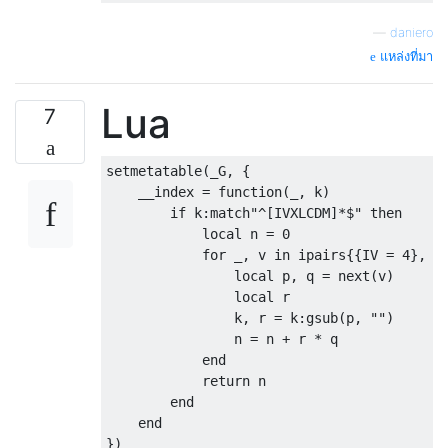
—
daniero
แหล่งที่มา
Lua
7
setmetatable
(
_G
,
{
    __index 
=
function
(
_
,
 k
)
if
 k
:
match
"^[IVXLCDM]*$"
then
local
 n 
=
0
for
 _
,
 v 
in
 ipairs
{{
IV 
=
4
},
{
local
 p
,
 q 
=
 next
(
v
)
local
 r

                k
,
 r 
=
 k
:
gsub
(
p
,
""
)
                n 
=
 n 
+
 r 
*
 q

end
return
 n

end
end
})