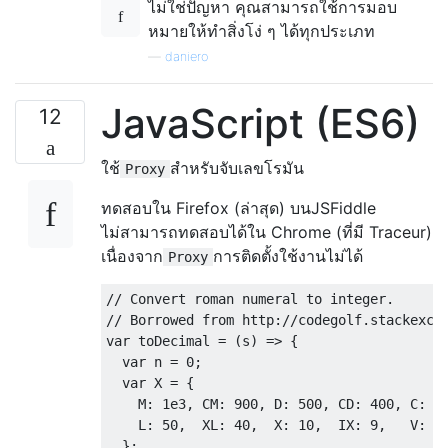
ไม่ใช่ปัญหา คุณสามารถใช้การมอบ
หมายให้ทำสิ่งโง่ ๆ ได้ทุกประเภท
—
daniero
JavaScript (ES6)
12
ใช้
สำหรับจับเลขโรมัน
Proxy
ทดสอบใน Firefox (ล่าสุด) บนJSFiddle
ไม่สามารถทดสอบได้ใน Chrome (ที่มี Traceur)
เนื่องจาก
การติดตั้งใช้งานไม่ได้
Proxy
// Convert roman numeral to integer.
// Borrowed from http://codegolf.stackexch
var
 toDecimal 
=
(
s
)
=>
{
var
 n 
=
0
;
var
 X 
=
{
    M
:
1e3
,
 CM
:
900
,
 D
:
500
,
 CD
:
400
,
 C
:
1
    L
:
50
,
  XL
:
40
,
  X
:
10
,
  IX
:
9
,
   V
:
5
};