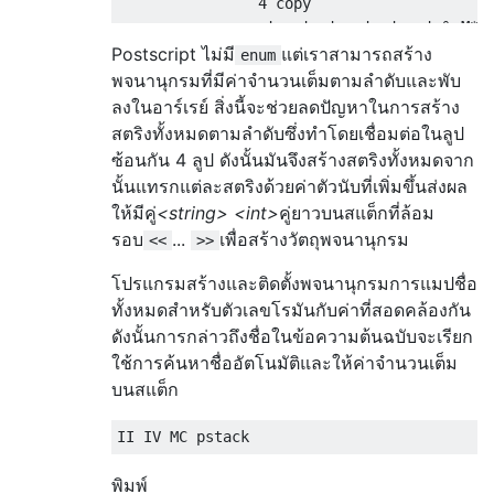
                4 copy

                strcat strcat strcat % M* H
                5 1 roll % M*H*T*U* M* H* T
Postscript ไม่มี
แต่เราสามารถสร้าง
enum
                pop % (M*H*T*U*)* M* H* T*

พจนานุกรมที่มีค่าจำนวนเต็มตามลำดับและพับ
            }forall

ลงในอาร์เรย์ สิ่งนี้จะช่วยลดปัญหาในการสร้าง
            pop % (M*H*T*U*)** M* H*

สตริงทั้งหมดตามลำดับซึ่งทำโดยเชื่อมต่อในลูป
        }forall

ซ้อนกัน 4 ลูป ดังนั้นมันจึงสร้างสตริงทั้งหมดจาก
        pop % (M*H*T*U*)*** M*

นั้นแทรกแต่ละสตริงด้วยค่าตัวนับที่เพิ่มขึ้นส่งผล
    }forall

ให้มีคู่
<string> <int>
คู่ยาวบนสแต็กที่ล้อม
    pop % (M*H*T*U*)****

}forall

รอบ
...
เพื่อสร้างวัตถุพจนานุกรม
<<
>>
]

โปรแกรมสร้างและติดตั้งพจนานุกรมการแมปชื่อ
ทั้งหมดสำหรับตัวเลขโรมันกับค่าที่สอดคล้องกัน
ดังนั้นการกล่าวถึงชื่อในข้อความต้นฉบับจะเรียก
ใช้การค้นหาชื่ออัตโนมัติและให้ค่าจำนวนเต็ม
บนสแต็ก
พิมพ์