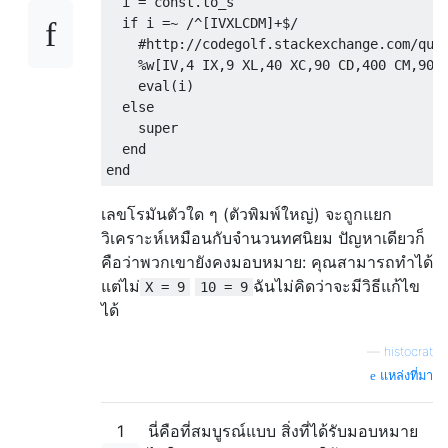
  i = const.to_s

  if i =~ /^[IVXLCDM]+$/

    #http://codegolf.stackexchange.com/ques
    %w[IV,4 IX,9 XL,40 XC,90 CD,400 CM,900 
    eval(i)

  else

    super

  end

เลขโรมันตัวใด ๆ (ตัวพิมพ์ใหญ่) จะถูกแยก
วิเคราะห์เหมือนกับจำนวนทศนิยม ปัญหาเดียวก็
คือว่าพวกเขายังคงมอบหมาย: คุณสามารถทำได้
แต่ไม่
ฉันไม่คิดว่าจะมีวิธีแก้ไข
X = 9
10 = 9
ได้
—
histocrat
แหล่งที่มา
1
นี่คือที่สมบูรณ์แบบ สิ่งที่ได้รับมอบหมาย