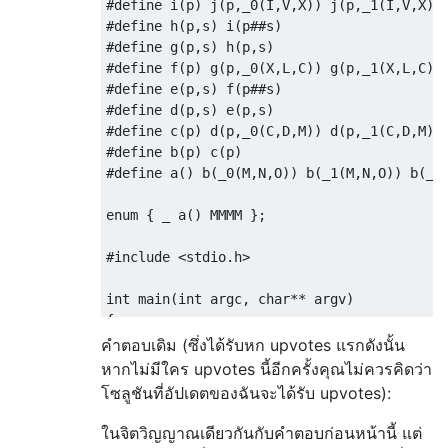
#define i(p) j(p,_0(I,V,X)) j(p,_1(I,V,X)) 
#define h(p,s) i(p##s)

#define g(p,s) h(p,s)

#define f(p) g(p,_0(X,L,C)) g(p,_1(X,L,C)) 
#define e(p,s) f(p##s)

#define d(p,s) e(p,s)

#define c(p) d(p,_0(C,D,M)) d(p,_1(C,D,M)) 
#define b(p) c(p)

#define a() b(_0(M,N,O)) b(_1(M,N,O)) b(_2(
enum { _ a() MMMM };

#include <stdio.h>

int main(int argc, char** argv)

{

    printf("%d", MMMCMXCIX * MMMCMXCIX);

คำตอบเดิม (ซึ่งได้รับหก upvotes แรกดังนั้น
    return 0;

หากไม่มีใคร upvotes นี้อีกครั้งคุณไม่ควรคิดว่า
โซลูชันที่อัปเดตของฉันจะได้รับ upvotes):
ในจิตวิญญาณเดียวกันกับคำตอบก่อนหน้านี้ แต่