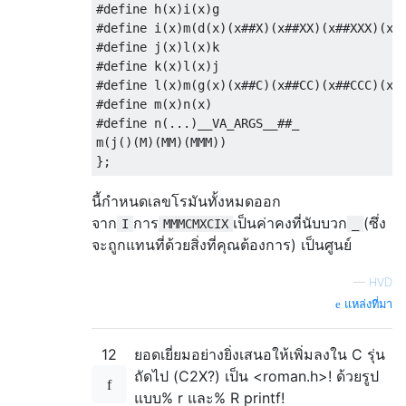
#define h(x)i(x)g

#define i(x)m(d(x)(x##X)(x##XX)(x##XXX)(x##
#define j(x)l(x)k

#define k(x)l(x)j

#define l(x)m(g(x)(x##C)(x##CC)(x##CCC)(x##
#define m(x)n(x)

#define n(...)__VA_ARGS__##_

m(j()(M)(MM)(MMM))

นี้กำหนดเลขโรมันทั้งหมดออก
จาก
การ
เป็นค่าคงที่นับบวก
(ซึ่ง
I
MMMCMXCIX
_
จะถูกแทนที่ด้วยสิ่งที่คุณต้องการ) เป็นศูนย์
—
HVD
แหล่งที่มา
12
ยอดเยี่ยมอย่างยิ่งเสนอให้เพิ่มลงใน C รุ่น
ถัดไป (C2X?) เป็น <roman.h>! ด้วยรูป
แบบ% r และ% R printf!