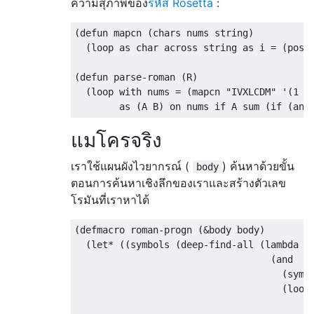
ความสุภาพของ
รหัส Rosetta
:
(
defun
 mapcn 
(
chars nums string
)
(
loop as char across string as i 
=
(
posi
(
defun
 parse-roman 
(
R
)
(
loop with nums 
=
(
mapcn 
"IVXLCDM"
'
(
1
5
        as 
(
A B
)
 on nums 
if
 A sum 
(
if
(
and
แมโครจริง
เราใช้แผนผังไวยากรณ์ (
) ค้นหาด้วยขั้น
body
ตอนการค้นหาเชิงลึกของเราและสร้างตัวเลข
โรมันที่เราหาได้
(
defmacro roman-progn 
(
&
body body
)
(
let
*
((
symbols 
(
deep-find-all 
(
lambda
(
(
and

(
symb
(
loop
                                          