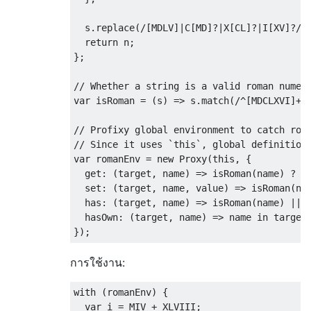
  s
.
replace
(
/[MDLV]|C[MD]?|X[CL]?|I[XV]?/
g
return
 n
;
};
// Whether a string is a valid roman numer
var
 isRoman 
=
(
s
)
=>
 s
.
match
(
/^[MDCLXVI]+$
// Profixy global environment to catch rom
// Since it uses `this`, global definition
var
 romanEnv 
=
new
Proxy
(
this
,
{
get
:
(
target
,
 name
)
=>
 isRoman
(
name
)
?
 t
set
:
(
target
,
 name
,
 value
)
=>
 isRoman
(
na
  has
:
(
target
,
 name
)
=>
 isRoman
(
name
)
||
 
  hasOwn
:
(
target
,
 name
)
=>
});
การใช้งาน:
with
(
romanEnv
)
{
var
 i 
=
 MIV 
+
 XLVIII
;