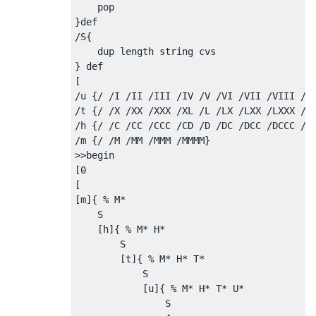
    pop 

}def

/S{

    dup length string cvs 

} def 

[

/u {/ /I /II /III /IV /V /VI /VII /VIII /IX
/t {/ /X /XX /XXX /XL /L /LX /LXX /LXXX /XC
/h {/ /C /CC /CCC /CD /D /DC /DCC /DCCC /CM
/m {/ /M /MM /MMM /MMMM}

>>begin

[0

[

[m]{ % M*

    S   

    [h]{ % M* H*

        S

        [t]{ % M* H* T*

            S

            [u]{ % M* H* T* U*

                S
