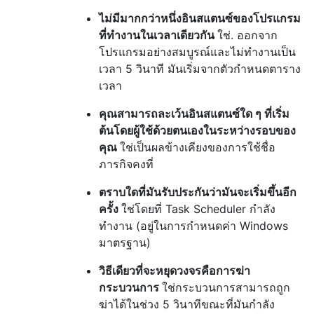
    IPrincipal *principal;

ไม่มีมากกว่าหนึ่งอินสแตนซ์ของโปรแกรม
    task->get_Principal(&principal);

    principal->put_LogonType(TASK_LOGON_INT
ที่ทำงานในเวลาเดียวกัน
ใช่. ออกจาก
โปรแกรมอย่างสมบูรณ์และไม่ทำงานเป็น
    ITaskSettings *settings;

เวลา 5 วินาที มันเริ่มจากตัวกำหนดตาราง
    task->get_Settings(&settings);

เวลา
    settings->put_StartWhenAvailable(VARIAN
    settings->put_DisallowStartIfOnBatterie
คุณสามารถละเว้นอินสแตนซ์ใด ๆ ที่เริ่ม
    settings->put_StopIfGoingOnBatteries(VA
ต้นโดยผู้ใช้ด้วยตนเองในระหว่างรอบของ
คุณ
ใช่เป็นผลข้างเคียงของการใช้ชื่อ
    ITriggerCollection *triggers;

ภารกิจคงที่
    task->get_Triggers(&triggers);

ตราบใดที่มันรับประกันว่ามันจะเริ่มขึ้นอีก
    ITrigger *trigger;

ครั้ง
ใช่โดยที่ Task Scheduler กำลัง
    triggers->Create(TASK_TRIGGER_TIME, &tr
ทำงาน (อยู่ในการกำหนดค่า Windows
    char when[30];

มาตรฐาน)
    ITimeTrigger *trigger_time;

    trigger->QueryInterface(IID_ITimeTrigge
วิธีเดียวที่จะหยุดวงจรคือการฆ่า
    trigger_time->put_Id(_bstr_t("TimeTrigg
กระบวนการ
ใช่กระบวนการสามารถถูก
    timeplus(10, when);

ฆ่าได้ในช่วง 5 วินาทีขณะที่มันกำลัง
    trigger_time->put_StartBoundary(_bstr_t