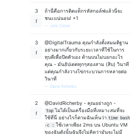
3
ถ้านี่คือการติดแท็กรหัสกอล์ฟแล้วนี่จะ
ชนะแน่นอน! +1
—
John Odom
3
@DigitalTrauma คุณกำลังตั้งสมมติฐาน
อย่างมากเกี่ยวกับระยะเวลาที่ใช้ในการ
ทุบตีเพื่อปิดตัวเอง ด้านบนไม่บอกอะไร
คุณ - มันอัปเดตทุกๆสองสาม (สิบ) วินาที
แต่คุณกำลังวางไข่กระบวนการหลายต่อ
วินาที
—
David Richerby
2
@DavidRicherby - คุณอย่างถูก -
ไม่ได้เป็นเครื่องมือที่เหมาะสมที่จะ
top
ใช้ที่นี่ อย่างไรก็ตามฉันเห็นว่า
time bash
ใช้เวลาเพียง 2ms บน Ubuntu VM
-c :
ของฉันดังนั้นฉันจึงไม่คิดว่ามันจะไม่มี