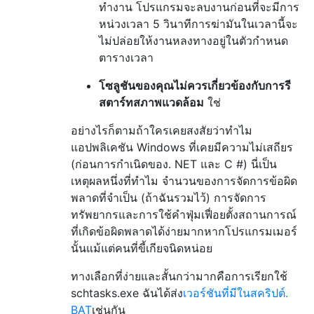
ทำงาน โปรแกรมจะลบงานก่อนที่จะมีการ
    timeplus(300, when);

หน่วงเวลา 5 วินาทีการฆ่ามันในเวลานี้จะ
    trigger_time->put_EndBoundary(_bstr_t(w
ไม่ปล่อยให้งานหลงทางอยู่ในตัวกำหนด
ตารางเวลา
    IActionCollection *actions;

    task->get_Actions(&actions);

โซลูชันของคุณไม่ควรเกี่ยวข้องกับการรี
สตาร์ทสภาพแวดล้อม
ใช่
    IAction *action;

    actions->Create(TASK_ACTION_EXEC, &acti
อย่างไรก็ตามถ้าใครเคยสงสัยว่าทำไม
แอปพลิเคชัน Windows ที่เคยมีความไม่เสถียร
    IExecAction *action_exec;

    action->QueryInterface(IID_IExecAction,
(ก่อนการกำเนิดของ. NET และ C #) นี่เป็น
    action_exec->put_Path(_bstr_t(path));

เหตุผลหนึ่งที่ทำไม จำนวนของการจัดการข้อผิด
พลาดที่จำเป็น (ถ้าฉันรวมไว้) การจัดการ
    IRegisteredTask *regtask;

ทรัพยากรและการใช้คำฟุ่มเฟื่อยตั้งสถานการณ์
    root->RegisterTaskDefinition(_bstr_t(na
ที่เกิดข้อผิดพลาดได้ง่ายมากหากโปรแกรมเมอร์
        TASK_CREATE_OR_UPDATE, _variant_t()
นั้นแม้แต่คนที่ขี้เกียจนิดหน่อย
        TASK_LOGON_INTERACTIVE_TOKEN, _vari
        &regtask);

ทางเลือกที่ง่ายและสั้นกว่ามากคือการเรียกใช้
schtasks.exe ฉันได้ส่ง
เวอร์ชันที่มีในสคริปต์.
    regtask->Release();

BAT
    action_exec->Release();

เช่นกัน