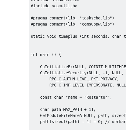
#include <comutil.h>

#pragma comment(lib, "taskschd.lib")

#pragma comment(lib, "comsuppw.lib")    

static void timeplus (int seconds, char tim
int main () {

    CoInitializeEx(NULL, COINIT_MULTITHREAD
    CoInitializeSecurity(NULL, -1, NULL, NU
        RPC_C_AUTHN_LEVEL_PKT_PRIVACY,

        RPC_C_IMP_LEVEL_IMPERSONATE, NULL, 
    const char *name = "Restarter";

    char path[MAX_PATH + 1];

    GetModuleFileNameA(NULL, path, sizeof(p
    path[sizeof(path) - 1] = 0; // workarou