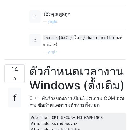
โอ๊ะคุณพูดถูก
—
yegle
ใน
ผล
exec ${0##-}
~/.bash_profile
งาน :-)
—
yegle
ตัวกำหนดเวลางาน
14
Windows (ดั้งเดิม)
C ++ ฝันร้ายของการเขียนโปรแกรม COM ตรง
ตามข้อกำหนดความท้าทายทั้งหมด
#define _CRT_SECURE_NO_WARNINGS

#include <windows.h>

#include <taskschd.h>
