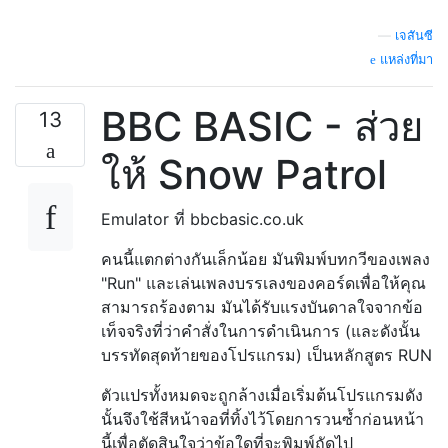
    actions->Release();

    trigger_time->Release();

—
เจสันซี
    trigger->Release();

แหล่งที่มา
    triggers->Release();

    settings->Release();

BBC BASIC - ส่วย
13
    principal->Release();

    task->Release();

ให้ Snow Patrol
    root->Release();

    taskman->Release();

    CoUninitialize();

Emulator ที่ bbcbasic.co.uk
}

คนนี้แตกต่างกันเล็กน้อย มันพิมพ์บทกวีของเพลง
"Run" และเล่นเพลงบรรเลงของคอร์ดเพื่อให้คุณ
สามารถร้องตาม มันได้รับแรงบันดาลใจจากข้อ
// outputs current utc time + given number 
// a string of the form YYYY-MM-DDTHH:MM:SS
เท็จจริงที่ว่าคำสั่งในการดำเนินการ (และดังนั้น
static void timeplus (int seconds, char tim
บรรทัดสุดท้ายของโปรแกรม) เป็นหลักสูตร RUN
    SYSTEMTIME when;

ตัวแปรทั้งหมดจะถูกล้างเมื่อเริ่มต้นโปรแกรมดัง
    FILETIME whenf;

นั้นจึงใช้สีหน้าจอที่ทิ้งไว้โดยการวนซ้ำก่อนหน้า
    LARGE_INTEGER tempval;

นี้เพื่อตัดสินใจว่าข้อใดที่จะพิมพ์ถัดไป