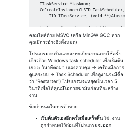
    ITaskService *taskman;

    CoCreateInstance(CLSID_TaskScheduler, N
        IID_ITaskService, (void **)&taskman
    taskman->Connect(_variant_t(), _variant
คอมไพล์ด้วย MSVC (หรือ MinGW GCC หาก
    ITaskFolder *root;

คุณมีการอ้างอิงทั้งหมด)
    taskman->GetFolder(_bstr_t("\\"), &root
โปรแกรมจะเริ่มและลงทะเบียนงานแบบใช้ครั้ง
    // Delete the task.

เดียวด้วย Windows task scheduler เพื่อเริ่มต้น
    root->DeleteTask(_bstr_t(name), 0);

เอง 5 วินาทีต่อมา (แผงควบคุม -> เครื่องมือการ
ดูแลระบบ -> Task Scheduler เพื่อดูงานจะมีชื่อ
    // pause for 5 seconds to give user a c
ว่า "Restarter") โปรแกรมจะหยุดเป็นเวลา 5
    fprintf(stderr, "If you want to kill th
วินาทีเพื่อให้คุณมีโอกาสฆ่ามันก่อนที่จะสร้าง
    Sleep(5000);

งาน
    fprintf(stderr, "Sorry, time's up, mayb
ข้อกำหนดในการท้าทาย:
    // Create the task for 5 seconds from n
    ITaskDefinition *task;

เริ่มต้นตัวเองอีกครั้งเมื่อเสร็จสิ้น
ใช่. งาน
    taskman->NewTask(0, &task);

ถูกกำหนดไว้ก่อนที่โปรแกรมจะออก