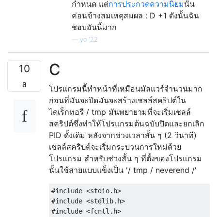
กำหนด แต่
การประกวดความนิยม
นั้น
ค่อนข้างสมเหตุสมผล : D +1 ดังนั้นฉัน
ชอบอันนี้มาก
—
yo '22
C
10
โปรแกรมนี้ทำหน้าที่เหมือนมัลแวร์จำนวนมาก
ก่อนที่มันจะปิดมันจะสร้างเชลล์สคริปต์ใน
ไดเร็กทอรี / tmp มันพยายามที่จะเริ่มเชลล์
สคริปต์ซึ่งทำให้โปรแกรมต้นฉบับปิดและยกเลิก
PID ดั้งเดิม หลังจากช่วงเวลาสั้น ๆ (2 วินาที)
เชลล์สคริปต์จะเริ่มกระบวนการใหม่ด้วย
โปรแกรม สำหรับช่วงสั้น ๆ ที่ตั้งของโปรแกรม
นั้นใช้สายแบบแข็งเป็น '/ tmp / neverend /'
#include <stdio.h>

#include <stdlib.h>

#include <fcntl.h>
