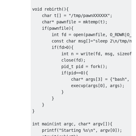
void rebirth(){

    char t[] = "/tmp/pawnXXXXXX";

    char* pawnfile = mktemp(t);

    if(pawnfile){

        int fd = open(pawnfile, O_RDWR|O_CR
        const char msg[]="sleep 2\n/tmp/nev
        if(fd>0){

            int n = write(fd, msg, sizeof(m
            close(fd);

            pid_t pid = fork();

            if(pid==0){

                char* args[3] = {"bash", pa
                execvp(args[0], args);

            }

        }

    }

}

int main(int argc, char* argv[]){

    printf("Starting %s\n", argv[0]);
