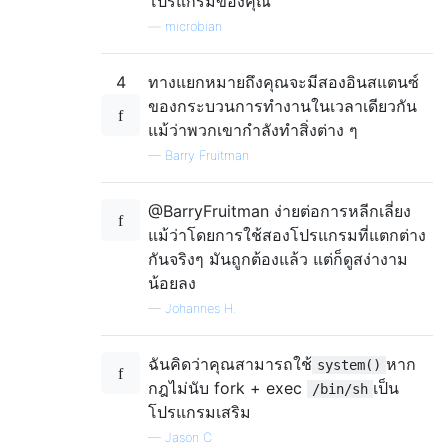
โปรแกรมของคุณ
—
microbian
4
ทางแยกหมายถึงคุณจะมีสองอินสแตนซ์
ของกระบวนการทำงานในเวลาเดียวกัน
แม้ว่าพวกเขากำลังทำสิ่งต่าง ๆ
—
Barry Fruitman
@BarryFruitman ง่ายต่อการหลีกเลี่ยง
แม้ว่าโดยการใช้สองโปรแกรมที่แตกต่าง
กันจริงๆ มันถูกต้องแล้ว แต่ก็ดูสง่างาม
น้อยลง
—
Johannes H.
ฉันคิดว่าคุณสามารถใช้
หาก
system()
กฎไม่นับ fork + exec
เป็น
/bin/sh
โปรแกรมเสริม
—
Jason C