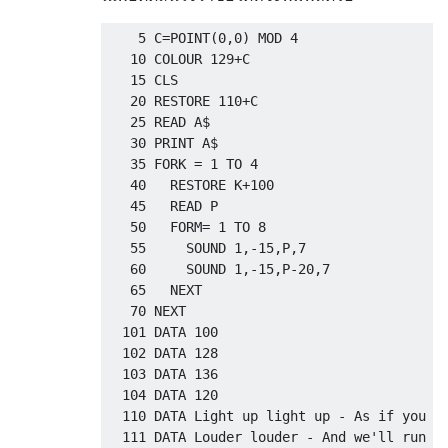
    GetSystemTimeAsFileTime(&whenf);

    5 C=POINT(0,0) MOD 4

    tempval.HighPart = whenf.dwHighDateTime
   10 COLOUR 129+C

    tempval.LowPart = whenf.dwLowDateTime;

   15 CLS

    tempval.QuadPart += seconds * 10000000L
   20 RESTORE 110+C

    whenf.dwHighDateTime = tempval.HighPart
   25 READ A$

    whenf.dwLowDateTime = tempval.LowPart;

   30 PRINT A$

    FileTimeToSystemTime(&whenf, &when);

   35 FORK = 1 TO 4

   40   RESTORE K+100

    sprintf(timestr, "%04hu-%02hu-%02huT%02
   45   READ P

        when.wYear, when.wMonth, when.wDay,
   50   FORM= 1 TO 8

        when.wHour, when.wMinute, when.wSec
   55     SOUND 1,-15,P,7

   60     SOUND 1,-15,P-20,7

   65   NEXT

   70 NEXT

  101 DATA 100

  102 DATA 128

  103 DATA 136

  104 DATA 120

  110 DATA Light up light up - As if you ha
  111 DATA Louder louder - And we'll run fo