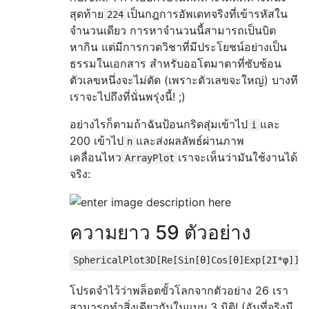
สุดท้าย
เป็นกฎการอัพเดทจริงที่เข้ารหัสใน
224
จำนวนเดียว การหาจำนวนนี้สามารถเป็นบิต
หากิน แต่มีการกวดวิชาที่มีประโยชน์อย่างเป็น
ธรรมในเอกสาร
สำหรับออโตมาตาที่ซับซ้อน
ตัวเลขหนึ่งจะไม่ตัด (เพราะตัวเลขจะใหญ่) บางที
เราจะไปถึงที่นั่นพรุ่งนี้! ;)
อย่างไรก็ตามถ้าฉันป้อนกริดสุ่มเข้าไป
และ
i
200 เข้าไป
และส่งผลลัพธ์ผ่านภาพ
n
เคลื่อนไหว
เราจะเห็นว่ามันใช้งานได้
ArrayPlot
จริง:
ความยาว 59 ตัวอย่าง
SphericalPlot3D
[
Re
[
Sin
[θ]
Cos
[θ]
Exp
[
2I
*φ]],
โปรดจำไว้ว่าพล็อตขั้วโลกจากตัวอย่าง 26 เรา
สามารถทำสิ่งเดียวกันในแบบ 3 มิติ! (อันที่จริงมี