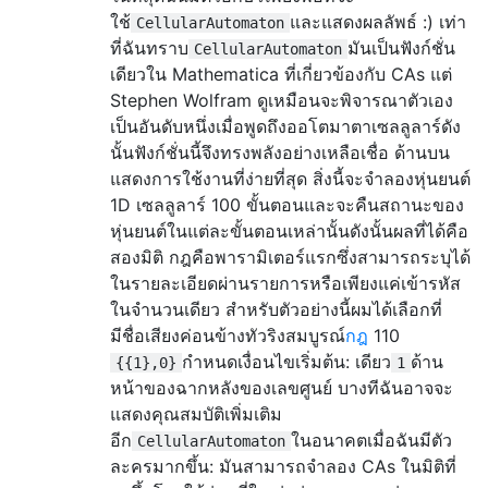
ใช้
และแสดงผลลัพธ์ :) เท่า
CellularAutomaton
ที่ฉันทราบ
มันเป็นฟังก์ชั่น
CellularAutomaton
เดียวใน Mathematica ที่เกี่ยวข้องกับ CAs แต่
Stephen Wolfram ดูเหมือนจะพิจารณาตัวเอง
เป็นอันดับหนึ่งเมื่อพูดถึงออโตมาตาเซลลูลาร์ดัง
นั้นฟังก์ชั่นนี้จึงทรงพลังอย่างเหลือเชื่อ ด้านบน
แสดงการใช้งานที่ง่ายที่สุด สิ่งนี้จะจำลองหุ่นยนต์
1D เซลลูลาร์ 100 ขั้นตอนและจะคืนสถานะของ
หุ่นยนต์ในแต่ละขั้นตอนเหล่านั้นดังนั้นผลที่ได้คือ
สองมิติ กฎคือพารามิเตอร์แรกซึ่งสามารถระบุได้
ในรายละเอียดผ่านรายการหรือเพียงแค่เข้ารหัส
ในจำนวนเดียว สำหรับตัวอย่างนี้ผมได้เลือกที่
มีชื่อเสียงค่อนข้างทัวริงสมบูรณ์
กฎ
110
กำหนดเงื่อนไขเริ่มต้น: เดียว
ด้าน
{{1},0}
1
หน้าของฉากหลังของเลขศูนย์ บางทีฉันอาจจะ
แสดงคุณสมบัติเพิ่มเติม
อีก
ในอนาคตเมื่อฉันมีตัว
CellularAutomaton
ละครมากขึ้น: มันสามารถจำลอง CAs ในมิติที่