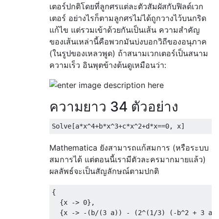
เตอร์ปกติโดยที่ลูกศรแต่ละตัวสัมผัสกับฟิลด์เวก
เตอร์ อย่างไรก็ตามลูกศรไม่ได้ถูกวางไว้บนกริด
แก้ไข แต่รวมเข้าด้วยกันเป็นเส้น ความสำคัญ
ของเส้นเหล่านี้คือพวกมันบ่งบอกวิถีของอนุภาค
(ในรูปของเหลวพูด) ถ้าสนามเวกเตอร์เป็นสนาม
ความเร็ว อินพุตข้างต้นดูเหมือนว่า:
ความยาว 34 ตัวอย่าง
Solve
[
a
*
x
^
4
+
b
*
x
^
3
+
c
*
x
^
2
+
d
*
x
==
0
,
 x
]
Mathematica ยังสามารถแก้สมการ (หรือระบบ
สมการได้ แต่ตอนนี้เรามีตัวละครมากมายแล้ว)
ผลลัพธ์จะเป็นสัญลักษณ์ตามปกติ
{
{
x 
->
0
},
{
x 
->
-(
b
/(
3
 a
))
-
(
2
^(
1
/
3
)
(-
b
^
2
+
3
 a 