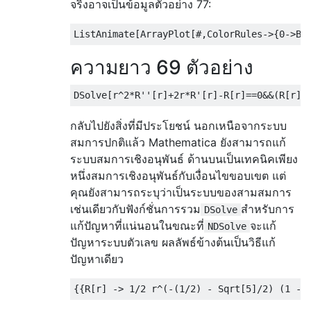
จริงอาจเป็นข้อมูลตัวอย่าง 77:
ListAnimate
[
ArrayPlot
[#,
ColorRules
->{
0
->
Bl
ความยาว 69 ตัวอย่าง
DSolve
[
r
^
2
*
R
''
[
r
]+
2r
*
R
'[r]-R[r]==0&&(R[r]=
กลับไปยังสิ่งที่มีประโยชน์ นอกเหนือจากระบบ
สมการปกติแล้ว Mathematica ยังสามารถแก้
ระบบสมการเชิงอนุพันธ์ ด้านบนเป็นเทคนิคเพียง
หนึ่งสมการเชิงอนุพันธ์กับเงื่อนไขขอบเขต แต่
คุณยังสามารถระบุว่าเป็นระบบของสามสมการ
เช่นเดียวกับฟังก์ชั่นการรวม
สำหรับการ
DSolve
แก้ปัญหาที่แน่นอนในขณะที่
จะแก้
NDSolve
ปัญหาระบบตัวเลข ผลลัพธ์ข้างต้นเป็นวิธีแก้
ปัญหาเดียว
{{
R
[
r
]
->
1
/
2
 r
^(-(
1
/
2
)
-
Sqrt
[
5
]/
2
)
(
1
-