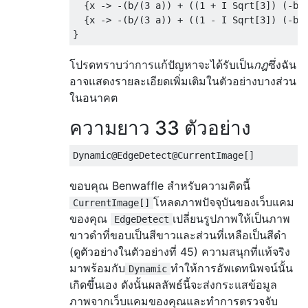
{
x 
->
-(
b
/(
3
 a
))
+
((
1
+
 I 
Sqrt
[
3
])
(-
b
^
{
x 
->
-(
b
/(
3
 a
))
+
((
1
-
 I 
Sqrt
[
3
])
(-
b
^
}
โปรดทราบว่าการแก้ปัญหาจะได้รับเป็น
กฎ
ซึ่งฉัน
อาจแสดงรายละเอียดเพิ่มเติมในตัวอย่างบางส่วน
ในอนาคต
ความยาว 33 ตัวอย่าง
Dynamic@EdgeDetect@CurrentImage
[]
ขอบคุณ Benwaffle สำหรับความคิดนี้
โหลดภาพปัจจุบันของเว็บแคม
CurrentImage[]
ของคุณ
เปลี่ยนรูปภาพให้เป็นภาพ
EdgeDetect
ขาวดำที่ขอบเป็นสีขาวและส่วนที่เหลือเป็นสีดำ
(ดูตัวอย่างในตัวอย่างที่ 45) ความสนุกที่แท้จริง
มาพร้อมกับ
ทำให้การอัพเดทนิพจน์นั้น
Dynamic
เกิดขึ้นเอง ดังนั้นผลลัพธ์นี้จะส่งกระแสข้อมูล
ภาพจากเว็บแคมของคุณและทำการตรวจจับ