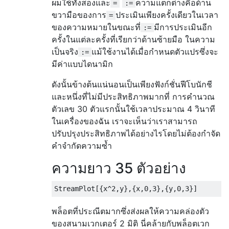
ผมใช้ทั้งสองและ
ความแตกต่างคือด้าน
=
:=
ขวามือของการ
ประเมินเพียงครั้งเดียวในเวลา
=
ของความหมายในขณะที่
มีการประเมินอีก
:=
ครั้งในแต่ละครั้งที่เรียกว่าด้านซ้ายมือ ในความ
เป็นจริง
แม้ใช้งานได้เมื่อกำหนดตัวแปรซึ่งจะ
:=
มีค่าแบบไดนามิก
ดังนั้นข้างต้นแน่นอนเป็นเพียงฟังก์ชั่นฟีโบนักชี
และหนึ่งที่ไม่มีประสิทธิภาพมากที่ การคำนวณ
ตัวเลข 30 ตัวแรกนั้นใช้เวลาประมาณ 4 วินาที
ในเครื่องของฉัน เราจะเห็นว่าเราสามารถ
ปรับปรุงประสิทธิภาพได้อย่างไรโดยไม่ต้องกำจัด
คำจำกัดความซ้ำ
ความยาว 35 ตัวอย่าง
StreamPlot
[{
x
^
2
,
y
},{
x
,
0
,
3
},{
y
,
0
,
3
}]
พล็อตที่ประณีตมากซึ่งส่งผลให้ความคล่องตัว
ของสนามเวกเตอร์ 2 มิติ นี่คล้ายกับพล็อตเวก