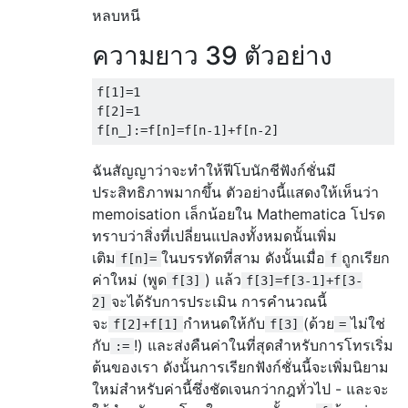
หลบหนี
ความยาว 39 ตัวอย่าง
f
[
1
]=
1
f
[
2
]=
1
f
[
n_
]:=
f
[
n
]=
f
[
n
-
1
]+
f
[
n
-
2
]
ฉันสัญญาว่าจะทำให้ฟีโบนักชีฟังก์ชั่นมี
ประสิทธิภาพมากขึ้น ตัวอย่างนี้แสดงให้เห็นว่า
memoisation เล็กน้อยใน Mathematica โปรด
ทราบว่าสิ่งที่เปลี่ยนแปลงทั้งหมดนั้นเพิ่ม
เติม
ในบรรทัดที่สาม ดังนั้นเมื่อ
ถูกเรียก
f[n]=
f
ค่าใหม่ (พูด
) แล้ว
f[3]
f[3]=f[3-1]+f[3-
จะได้รับการประเมิน การคำนวณนี้
2]
จะ
กำหนดให้กับ
(ด้วย
ไม่ใช่
f[2]+f[1]
f[3]
=
กับ
!) และส่งคืนค่าในที่สุดสำหรับการโทรเริ่ม
:=
ต้นของเรา ดังนั้นการเรียกฟังก์ชั่นนี้จะเพิ่มนิยาม
ใหม่สำหรับค่านี้ซึ่งชัดเจนกว่ากฎทั่วไป - และจะ