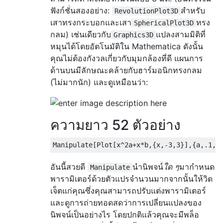
ฟังก์ชั่นสองอย่าง:
สำหรับ
RevolutionPlot3D
เสาทรงกระบอกและเสา
ทรง
SphericalPlot3D
กลม) เช่นเดียวกับ
แปลงสามมิติที่
Graphics3D
หมุนได้โดยอัตโนมัติใน Mathematica ดังนั้น
คุณไม่ต้องกังวลเกี่ยวกับมุมกล้องที่ดี แผนการ
ด้านบนมีลักษณะคล้ายกับฮาร์มอนิกทรงกลม
(ไม่มากนัก) และดูเหมือนว่า:
ความยาว 52 ตัวอย่าง
Manipulate
[
Plot
[
x
^
2a
+
x
*
b
,{
x
,-
3
,
3
}],{
a
,.
1
,
3
อันนี้สวยดี
นำนิพจน์
ใด ๆ
มากำหนด
Manipulate
พารามิเตอร์ด้วยตัวแปรจำนวนมากจากนั้นให้วิด
เจ็ตแก่คุณซึ่งคุณสามารถปรับแต่งพารามิเตอร์
และดูการถ่ายทอดสดว่าการเปลี่ยนแปลงของ
นิพจน์เป็นอย่างไร โดยปกติแล้วคุณจะมีพล็อ