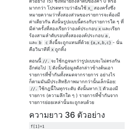
ตัวอย่าง 15) ซึ่งหมายถึงลำดับของค่า 0 หรือ
มากกว่า โปรดทราบว่าฉันใช้
สองครั้งซึ่ง
x_
หมายความว่าทั้งสองส่วนของรายการจะต้องมี
ค่าเดียวกัน ดังนั้นรูปแบบนี้ตรงกับรายการใด ๆ ที่
มีค่าครั้งที่สองเรียกว่าองค์ประกอบ
และเรียก
x
ร้องสามลำดับรอบทั้งสององค์ประกอบ
,
a
และ
สิ่งนี้จะถูกแทนที่ด้วย
- นั่น
b
c
{a,x,b,c}
คือวินาทีที่
ถูกทิ้ง
x
ตอนนี้
จะใช้กฎจนกว่ารูปแบบจะไม่ตรงกัน
//.
อีกต่อไป
ดังนั้นข้อมูลดังกล่าวข้างต้นเอา
l
รายการที่ซ้ำกันทั้งหมดจากรายการ อย่างไร
ก็ตามมันมีประสิทธิภาพมากกว่านั้นเล็กน้อย:
ใช้กฎนี้ในทุกระดับ ดังนั้นหาก
ตัวเองมี
//.
l
รายการ (ความลึกใด ๆ ) รายการที่ซ้ำกันจาก
รายการย่อยเหล่านั้นจะถูกลบด้วย
ความยาว 36 ตัวอย่าง
f
[
1
]=
1