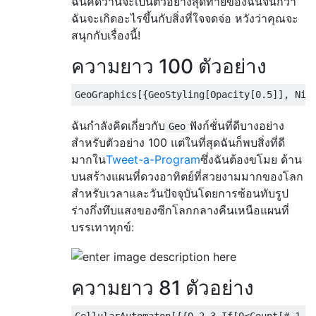
ฉันคิดว่านี่จะเป็นตัวอย่างสุดท้ายของฉันจนกว่า
ฉันจะเกิดอะไรขึ้นกับสิ่งที่ใจจดจ่อ หวังว่าคุณจะ
สนุกกับเรื่องนี้!
ความยาว 100 ตัวอย่าง
GeoGraphics
[{
GeoStyling
[
Opacity
[
0.5
]],
Nig
ฉันกำลังคิดเกี่ยวกับ
ฟังก์ชั่นที่ดีบางอย่าง
Geo
สำหรับตัวอย่าง 100 แต่ในที่สุดฉันก็พบสิ่งที่ดี
มากใน
Tweet-a-Program
ซึ่งฉันต้องขโมย ด้าน
บนสร้างแผนที่ดวงอาทิตย์ที่สวยงามมากของโลก
สำหรับเวลาและวันปัจจุบันโดยการซ้อนทับรูป
ร่างกึ่งทึบแสงของซีกโลกกลางคืนเหนือแผนที่
บรรเทาทุกข์:
ความยาว 81 ตัวอย่าง
CellularAutomaton
[{{
0
,
2
,
3
,
If
[
0
<
Count
[#,
1
,
2