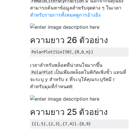
มี นอกจากนี้คุณยัง
FemaleLiteracyFraction
สามารถค้นหาข้อมูลสำหรับจุดต่าง ๆ ในเวลา
สำหรับรายการทั้งหมดดูการอ้างอิง
ความยาว 26 ตัวอย่าง
PolarPlot
[
Sin
[
5
θ],{θ,
0
,π}]
เวลาสำหรับพล็อตที่น่าสนใจมากขึ้น
เป็นเพียงพล็อตในพิกัดเชิงขั้ว แทนที่
PolarPlot
จะระบุ y สำหรับ x ที่ระบุให้คุณระบุรัศมี r
สำหรับมุมที่กำหนดθ:
ความยาว 25 ตัวอย่าง
{{
1
,
5
},{
2
,
3
},{
7
,
4
}}.{
8
,
9
}