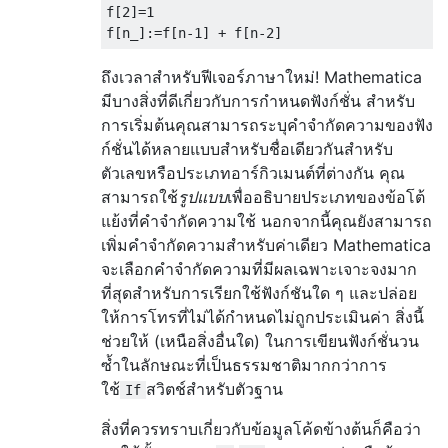
f
[
2
]=
1
f
[
n_
]:=
f
[
n
-
1
]
+
 f
[
n
-
2
]
ถึงเวลาสำหรับฟีเจอร์ภาษาใหม่! Mathematica
มีบางสิ่งที่ดีเกี่ยวกับการกำหนดฟังก์ชั่น สำหรับ
การเริ่มต้นคุณสามารถระบุคำจำกัดความของฟัง
ก์ชั่นได้หลายแบบสำหรับชื่อเดียวกันสำหรับ
ตัวเลขหรือประเภทอาร์กิวเมนต์ที่ต่างกัน คุณ
สามารถใช้
รูปแบบ
เพื่ออธิบายประเภทของข้อโต้
แย้งที่คำจำกัดความใช้ นอกจากนี้คุณยังสามารถ
เพิ่มคำจำกัดความสำหรับค่าเดียว Mathematica
จะเลือกคำจำกัดความที่มีผลเฉพาะเจาะจงมาก
ที่สุดสำหรับการเรียกใช้ฟังก์ชันใด ๆ และปล่อย
ให้การโทรที่ไม่ได้กำหนดไม่ถูกประเมินค่า สิ่งนี้
ช่วยให้ (เหนือสิ่งอื่นใด) ในการเขียนฟังก์ชั่นวน
ซ้ำในลักษณะที่เป็นธรรมชาติมากกว่าการ
ใช้
สวิตช์สำหรับตัวฐาน
If
สิ่งที่ควรทราบเกี่ยวกับข้อมูลโค้ดข้างต้นก็คือว่า