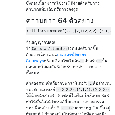
ซึ่งตอนนี้สามารถใช้งานได้ง่ายสำหรับการ
คำนวณเพิ่มเติมหรือการลงจุด
ความยาว 64 ตัวอย่าง
CellularAutomaton
[{
224
,{
2
,{{
2
,
2
,
2
},{
2
,
1
,
2
}
ฉันสัญญากับคุณ
ว่า
เวทมนตร์มากขึ้น!
CellularAutomaton
ตัวอย่างนี้คำนวณ
เกมแห่งชีวิตของ
Conways
พร้อมเงื่อนไขเริ่มต้น
สำหรับ
ขั้น
i
n
ตอนและให้ผลลัพธ์สำหรับการจับเวลากลาง
ทั้งหมด
คำสองสามคำเกี่ยวกับพารามิเตอร์:
คือจำนวน
2
ของสถานะเซลล์
{{2,2,2},{2,1,2},{2,2,2}}
ให้น้ำหนักสำหรับ 9 เซลล์ในพื้นที่ใกล้เคียง 3x3
ทำให้มั่นใจได้ว่าเซลล์นั้นแตกต่างจากผลรวม
ของเพื่อนบ้านทั้ง 8
บอกว่ากฎ CA ขึ้นอยู่
{1,1}
กับเซลล์ 1 ก้าวออกไปในทิศทางใดทิศทางหนึ่ง