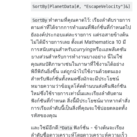
SortBy
[
PlanetData
[#,
"EscapeVelocity"
]&]
ทำตามที่คุณคาดไว้: เรียงลำดับรายการ
SortBy
ตามค่าที่ได้จากการทำแผนที่ฟังก์ชั่นที่กำหนดไป
ยังองค์ประกอบแต่ละรายการ แต่รอสายข้างต้น
ไม่ได้มีรายการเลย ตั้งแต่ Mathematica 10 มี
การสนับสนุนสำหรับ
currying
หรือ
แอพลิเคชัน
บางส่วน
สำหรับการทำงานบางอย่าง นี่ไม่ใช่
คุณสมบัติภาษาเช่นในภาษาที่ใช้งานได้อย่าง
พิถีพิถันยิ่งขึ้น แต่ถูกนำไปใช้งานด้วยตนเอง
สำหรับฟังก์ชั่นทั้งหมดซึ่งมักจะมีประโยชน์
หมายความว่าข้อมูลโค้ดด้านบนส่งคืนฟังก์ชัน
ใหม่ซึ่งใช้รายการ
เท่านั้น
และเรียงลำดับตาม
ฟังก์ชันที่กำหนด สิ่งนี้มีประโยชน์มากหากคำสั่ง
การเรียงลำดับนี้เป็นสิ่งที่คุณจะใช้บ่อยตลอดทั้ง
รหัสของคุณ
และใช่มีอีกดี
ฟังก์ชั่น - ข้างต้นจะเรียง
*Data
ลำดับชื่อดาวเคราะห์โดยดาวเคราะห์ความเร็ว