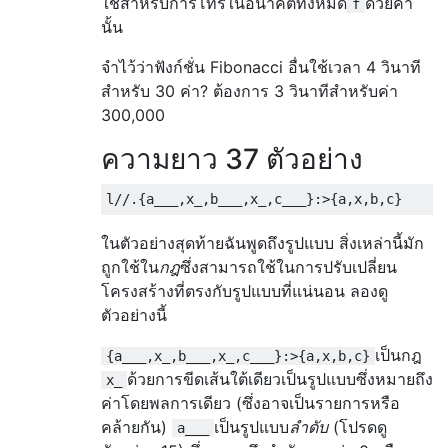
ใช้สำหรับการโทรในอนาคตทั้งหมด
ด้วยค่า
f
นั้น
จำไว้ว่าฟังก์ชั่น Fibonacci อื่นใช้เวลา 4 วินาที
สำหรับ 30 ค่า? ต้องการ 3 วินาทีสำหรับค่า
300,000
ความยาว 37 ตัวอย่าง
l
//.{a___,x_,b___,x_,c___}:>{a,x,b,c}
ในตัวอย่างสุดท้ายฉันพูดถึงรูปแบบ สิ่งเหล่านี้มัก
ถูกใช้ใน
กฎ
ซึ่งสามารถใช้ในการปรับเปลี่ยน
โครงสร้างที่ตรงกับรูปแบบที่แน่นอน ลองดู
ตัวอย่างนี้
เป็นกฎ
{a___,x_,b___,x_,c___}:>{a,x,b,c}
ด้วยการขีดเส้นใต้เดียวเป็นรูปแบบซึ่งหมายถึง
x_
ค่าโดยพลการเดียว (ซึ่งอาจเป็นรายการหรือ
คล้ายกัน)
เป็นรูปแบบ
ลำดับ
(โปรดดู
a___