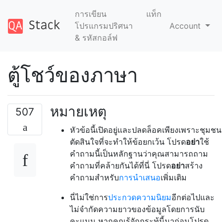
การเขียน
แท็ก
โปรแกรมปริศนา
Account
& รหัสกอล์ฟ
ตู้โชว์ของภาษา
หมายเหตุ
507
หัวข้อนี้เปิดอยู่และปลดล็อคเพียงเพราะชุมชน
ตัดสินใจที่จะทำให้ข้อยกเว้น
โปรด
อย่า
ใช้
คำถามนี้เป็นหลักฐานว่าคุณสามารถถาม
คำถามที่คล้ายกันได้ที่นี่ โปรด
อย่า
สร้าง
คำถามสำหรับ
การนำเสนอ
เพิ่มเติม
นี่ไม่ใช่การ
ประกวดความนิยม
อีกต่อไปและ
ไม่จำกัดความยาวของข้อมูลโดยการนับ
คะแนน หากคุณรู้จักกระทู้นี้มาก่อนโปรด