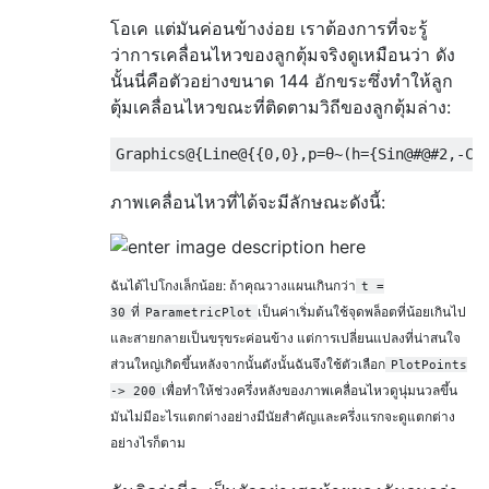
โอเค แต่มันค่อนข้างง่อย เราต้องการที่จะรู้
ว่าการเคลื่อนไหวของลูกตุ้มจริงดูเหมือนว่า ดัง
นั้นนี่คือตัวอย่างขนาด 144 อักขระซึ่งทำให้ลูก
ตุ้มเคลื่อนไหวขณะที่ติดตามวิถีของลูกตุ้มล่าง:
Graphics@
{
Line@
{{
0
,
0
},
p
=θ~(
h
={
Sin@
#@#
2
,-
Co
ภาพเคลื่อนไหวที่ได้จะมีลักษณะดังนี้:
ฉันได้ไปโกงเล็กน้อย: ถ้าคุณวางแผนเกินกว่า
t =
ที่
เป็นค่าเริ่มต้นใช้จุดพล็อตที่น้อยเกินไป
30
ParametricPlot
และสายกลายเป็นขรุขระค่อนข้าง แต่การเปลี่ยนแปลงที่น่าสนใจ
ส่วนใหญ่เกิดขึ้นหลังจากนั้นดังนั้นฉันจึงใช้ตัวเลือก
PlotPoints
เพื่อทำให้ช่วงครึ่งหลังของภาพเคลื่อนไหวดูนุ่มนวลขึ้น
-> 200
มันไม่มีอะไรแตกต่างอย่างมีนัยสำคัญและครึ่งแรกจะดูแตกต่าง
อย่างไรก็ตาม