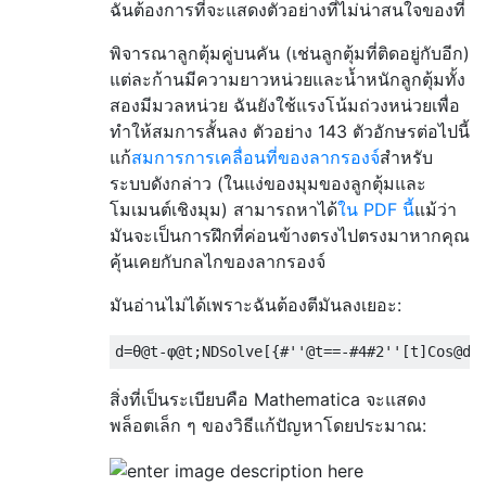
ฉันต้องการที่จะแสดงตัวอย่างที่ไม่น่าสนใจของที่
พิจารณาลูกตุ้มคู่บนคัน (เช่นลูกตุ้มที่ติดอยู่กับอีก)
แต่ละก้านมีความยาวหน่วยและน้ำหนักลูกตุ้มทั้ง
สองมีมวลหน่วย ฉันยังใช้แรงโน้มถ่วงหน่วยเพื่อ
ทำให้สมการสั้นลง ตัวอย่าง 143 ตัวอักษรต่อไปนี้
แก้
สมการการเคลื่อนที่ของลากรองจ์
สำหรับ
ระบบดังกล่าว (ในแง่ของมุมของลูกตุ้มและ
โมเมนต์เชิงมุม) สามารถหาได้
ใน PDF นี้
แม้ว่า
มันจะเป็นการฝึกที่ค่อนข้างตรงไปตรงมาหากคุณ
คุ้นเคยกับกลไกของลากรองจ์
มันอ่านไม่ได้เพราะฉันต้องตีมันลงเยอะ:
d
=θ
@t
-φ
@t
;
NDSolve
[{#
''
@t
==-#
4
#
2
''
[
t
]
Cos@d
-
สิ่งที่เป็นระเบียบคือ Mathematica จะแสดง
พล็อตเล็ก ๆ ของวิธีแก้ปัญหาโดยประมาณ: