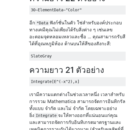
30
~
ElementData
~
"Color"
อีก
ฟังก์ชั่นในตัว ใช่สำหรับองค์ประกอบ
*Data
ทางเคมีคุณไม่เพียงได้รับสิ่งต่าง ๆ เช่นเลข
อะตอมจุดหลอมเหลวและชื่อ ... คุณสามารถรับสี
ได้ที่อุณหภูมิห้อง ด้านบนให้สีของสังกะสี:
SlateGray
ความยาว 21 ตัวอย่าง
Integrate
[
E
^(-
x
^
2
),
x
]
เรามีความแตกต่างในช่วงเวลาหนึ่ง เวลาสำหรับ
การรวม Mathematica สามารถจัดการอินทิกรัล
ทั้งแบบ จำกัด และไม่ จำกัด โดยเฉพาะอย่าง
ยิ่ง
จะให้ทางออกที่แน่นอนแก่คุณ
Integrate
และสามารถจัดการกับอินทิเกรตมาตรฐานและ
เทคนิคการรวมกันได้มากมาย (สำหรับผลลัพธ์ที่