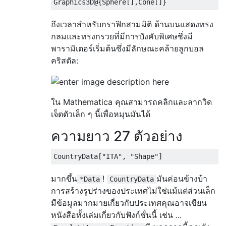
Graphics3D@
{
Sphere
[],
Cone
[]}
ถึงเวลาสำหรับกราฟิกสามมิติ ด้านบนแสดงทรง
กลมและทรงกรวยที่มีการบังคับพิเศษซึ่งมี
พารามิเตอร์เริ่มต้นซึ่งมีลักษณะคล้ายลูกบอล
คริสตัล:
ใน Mathematica คุณสามารถคลิกและลากวิด
เจ็ตตัวเล็ก ๆ นี้เพื่อหมุนมันได้
ความยาว 27 ตัวอย่าง
CountryData
[
"ITA"
,
"Shape"
]
มากขึ้น
!
มันค่อนข้างบ้า
*Data
CountryData
การสร้างรูปร่างของประเทศไม่ใช่แม้แต่ส่วนเล็ก
มีข้อมูลมากมายเกี่ยวกับประเทศคุณอาจเขียน
หนังสือทั้งเล่มเกี่ยวกับฟังก์ชั่นนี้ เช่น ...