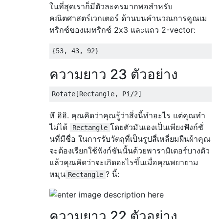
ในที่สุดเราก็มีตัวละครมากพอสำหรับ
คณิตศาสตร์เวกเตอร์ ด้านบนคำนวณการคูณเม
ทริกซ์ของเมทริกซ์ 2x3 และแถว 2-vector:
{
53
,
43
,
92
}
ความยาว 23 ตัวอย่าง
Rotate
[
Rectangle
,
Pi
/
2
]
หึ ฮิฮิ. คุณคิดว่าคุณรู้ว่าสิ่งนี้ทำอะไร แต่คุณทำ
ไม่ได้
โดยตัวมันเองเป็นเพียงฟังก์ชั่
Rectangle
นที่มีชื่อ ในการรับวัตถุที่เป็นรูปสี่เหลี่ยมผืนผ้าคุณ
จะต้องเรียกใช้ฟังก์ชันนั้นด้วยพารามิเตอร์บางตัว
แล้วคุณคิดว่าจะเกิดอะไรขึ้นเมื่อคุณพยายาม
หมุน
? นี้:
Rectangle
ความยาว 22 ตัวอย่าง