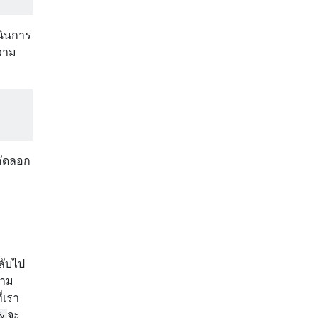
เนินการ
วาม
คัดลอก
ลับไป
ตาม
่เรา
จะ
&