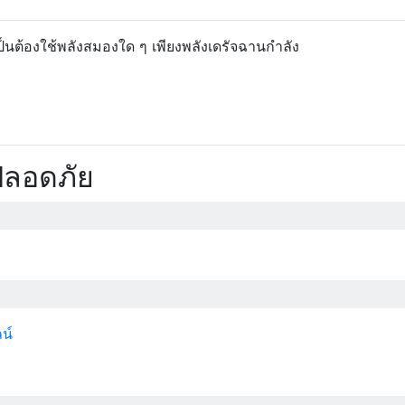
็นต้องใช้พลังสมองใด ๆ เพียงพลังเดรัจฉานกำลัง
ปลอดภัย
น์