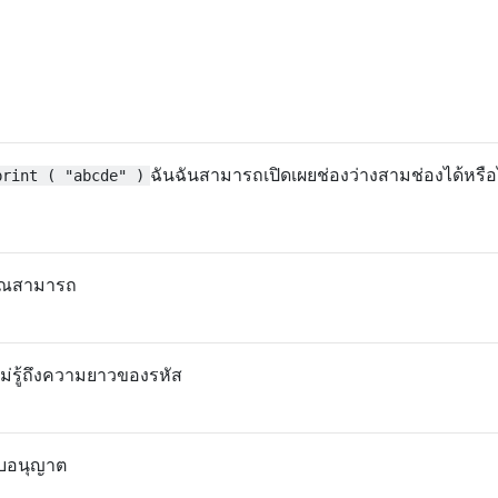
ฉันฉันสามารถเปิดเผยช่องว่างสามช่องได้หรือ
print ( "abcde" )
ุณสามารถ
่รู้ถึงความยาวของรหัส
ับอนุญาต