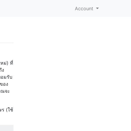
Account
ม่) ที่
ึง
ยอมรับ
สของ
คุณจะ
ร (ใช้