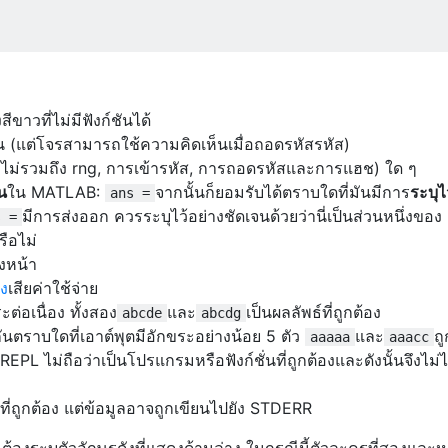
ขาวที่ไม่มีฟังก์ชันได้
 (แต่โจรสามารถใช้ความคิดเห็นเมื่อถอดรหัสรหัส)
 (ไม่รวมถึง rng, การเข้ารหัส, การถอดรหัสและการแฮช) ใด ๆ
้น
ใน MATLAB:
จากนั้นก็ยอมรับได้ตราบใดที่มันมีการ
ระบุไ
ans =
มีการส่งออก ควรระบุไว้อย่างชัดเจนด้วยว่านี่เป็นส่วนหนึ่งของ
s =
ือไม่
งหน้า
อง
เสียค่าใช้จ่าย
ะต่อเนื่อง ทั้งสอง
และ
เป็นผลลัพธ์ที่ถูกต้อง
abcde
abcdg
ันตราบใดที่เอาต์พุตมีอักขระอย่างน้อย 5 ตัว
และ
ถู
aaaaa
aaacc
PL ไม่ถือว่าเป็นโปรแกรมหรือฟังก์ชั่นที่ถูกต้องและดังนั้นจึงไม่ไ
ที่ถูกต้อง แต่ข้อมูลอาจถูกเขียนไปยัง STDERR
ณต้องระบุตัวอักษรดังที่แสดงด้านล่าง ในกรณีนี้ตัวละครที่สองและ