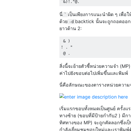
นี่
เป็นเพียงการแนะนำผิด ๆ เพื่อใ
`
ด้วย
backtick นั้นจะถูกถอดออก
-d
ยาวด้าน 2:
 & )

! . "

สิ่งนี้จะย้ายตัวชี้หน่วยความจำ 
ค่าไปยังขอบต่อไปเพิ่มขึ้นและพิมพ์
นี่คือลักษณะของตารางหน่วยความจำ
เริ่มแรกขอบทั้งหมดเป็นศูนย์ ครั้งแ
ทางซ้าย (ขอบที่มีป้ายกำกับ
2
) มีก
ทิศทางของ MP) จะถูกคัดลอกซึ่งเป็นส
กำลังเยี่ยมชมขอบใหม่และเราพิมพ์ตัว