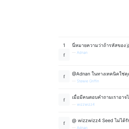
1
นี่หมายความว่าถ้ารหัสของ
—
Adnan
@Adnan ในทางเทคนิคใช่ค
—
Stewie Griffin
เมื่อมีคนตอบคำถามเราอาจไม
—
wizzwizz4
@ wizzwizz4 Seed ไม่ได้ร
—
Adnan