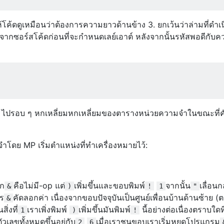
ห้โค้ดดูเหมือนว่าต้องการความยาวด้านข้าง 3. ยกเว้นว่าล่ามที่ดำ
จากซอร์สโค้ดก่อนที่จะกำหนดเลย์เอาต์ หลังจากนั้นรหัสพอดีกับค
(MP) ไปรอบ ๆ หกเหลี่ยมหกเหลี่ยมของตารางหน่วยความจำในขณะที่
โดย MP เริ่มตำแหน่งที่ทำเครื่องหมายไว้:
รก
คือไม่มี-op แต่
เพิ่มขึ้นและขอบพิมพ์
จากนั้น
เลื่อนก
&
)
!
1
"
าร
คัดลอกค่า เนื่องจากขอบปัจจุบันเป็นศูนย์เพื่อนบ้านด้านซ้าย (
&
ิ่งที่
เราเพิ่งพิมพ์
เพิ่มขึ้นมันพิมพ์
นี้อย่างต่อเนื่องตราบใดที
1
)
!
เลขทั้งหมดขึ้นอยู่กับ
เมื่อเราชนขอบเราเริ่มหยุดโปรแกรม
2
6