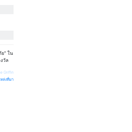
ัย" ใน
างวัล
e Griffin
หล่งที่มา