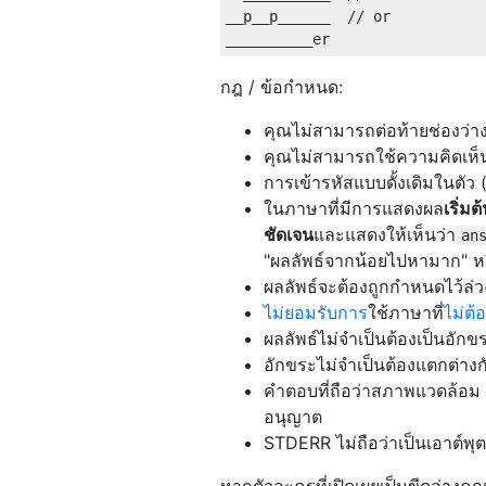
__p__p______  // or

กฎ / ข้อกำหนด:
คุณไม่สามารถต่อท้ายช่องว่างสี
คุณไม่สามารถใช้ความคิดเห็น
การเข้ารหัสแบบดั้งเดิมในตัว
ในภาษาที่มีการแสดงผล
เริ่มต
ชัดเจน
และแสดงให้เห็นว่า
an
"ผลลัพธ์จากน้อยไปหามาก" หร
ผลลัพธ์จะต้องถูกกำหนดไว้ล่ว
ไม่ยอมรับการ
ใช้ภาษาที่
ไม่ต้
ผลลัพธ์ไม่จำเป็นต้องเป็นอักขร
อักขระไม่จำเป็นต้องแตกต่างก
คำตอบที่ถือว่าสภาพแวดล้อม RE
อนุญาต
STDERR ไม่ถือว่าเป็นเอาต์พุต
หากตัวละครที่เปิดเผยเป็นขีดล่างคุ