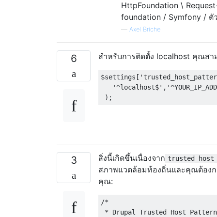
HttpFoundation \ Request->
foundation / Symfony / ตั
—
Axel Briche
สำหรับการติดตั้ง localhost คุณสา
6
$settings
[
'trusted_host_patter
'^localhost$'
,
'^YOUR_IP_ADD
);
สิ่งนี้เกิดขึ้นเนื่องจาก
3
trusted_host
สภาพแวดล้อมท้องถิ่นและคุณต้องการ
คุณ:
/*

 * Drupal Trusted Host Pattern