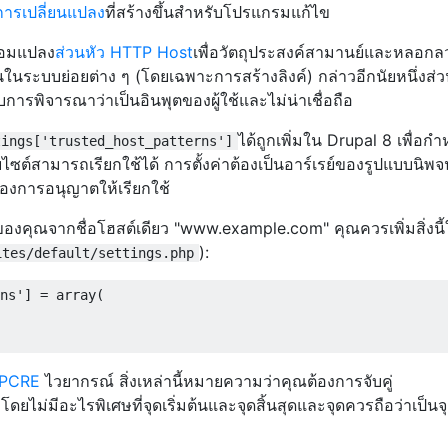
การเปลี่ยนแปลง
ที่สร้างขึ้นสำหรับโปรแกรมแก้ไข
ปลอมแปลง
ส่วนหัว HTTP Host
เพื่อวัตถุประสงค์สามานย์และหลอกล
ันในระบบย่อยต่าง ๆ (โดยเฉพาะการสร้างลิงค์) กล่าวอีกนัยหนึ่งส่ว
การพิจารณาว่าเป็นอินพุตของผู้ใช้และไม่น่าเชื่อถือ
ได้ถูกเพิ่มใน Drupal 8 เพื่อก
tings['trusted_host_patterns']
เว็บไซต์สามารถเรียกใช้ได้ การตั้งค่าต้องเป็นอาร์เรย์ของรูปแบบนิพจน
ต้องการอนุญาตให้เรียกใช้
ของคุณจากชื่อโฮสต์เดียว "www.example.com" คุณควรเพิ่มสิ่งนี
):
ites/default/settings.php
ns'
]
=
 array
(
PCRE
ไวยากรณ์ สิ่งเหล่านี้หมายความว่าคุณต้องการจับคู่
ม่มีอะไรพิเศษที่จุดเริ่มต้นและจุดสิ้นสุดและจุดควรถือว่าเป็นจ