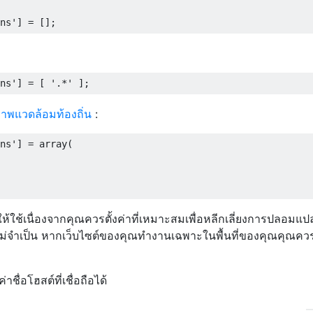
ns'
]
=
[];
ns'
]
=
[
'.*'
];
าพแวดล้อมท้องถิ่น
:
ns'
]
=
 array
(
นำให้ใช้เนื่องจากคุณควรตั้งค่าที่เหมาะสมเพื่อหลีกเลี่ยงการปลอมแ
ี่ไม่จำเป็น หากเว็บไซต์ของคุณทำงานเฉพาะในพื้นที่ของคุณคุณค
ชื่อโฮสต์ที่เชื่อถือได้