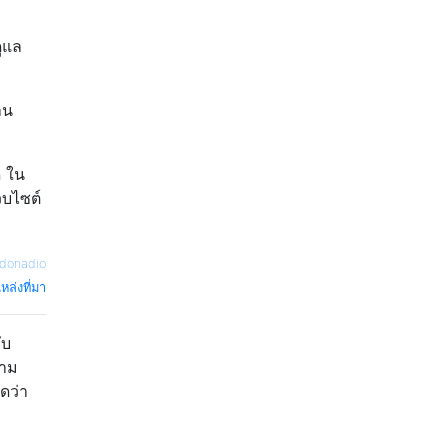
ูแล
าน
ด ใน
็บไซต์
donadio
หล่งที่มา
ับ
วาม
ดว่า