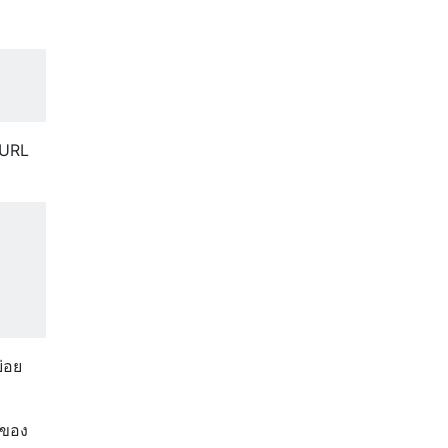
 URL
่อย
์ของ