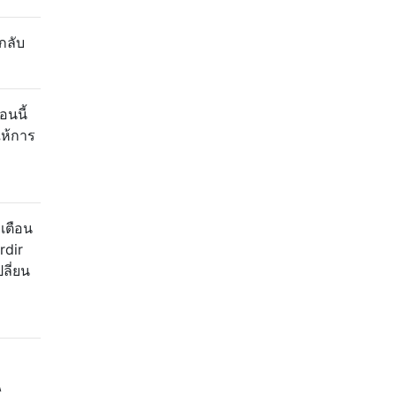
กลับ
อนนี้
ให้การ
เตือน
erdir
ลี่ยน
\