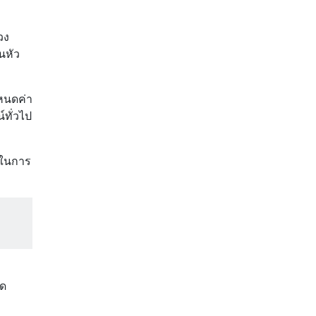
วง
นหัว
ำหนดค่า
์ทั่วไป
้ในการ
ุด