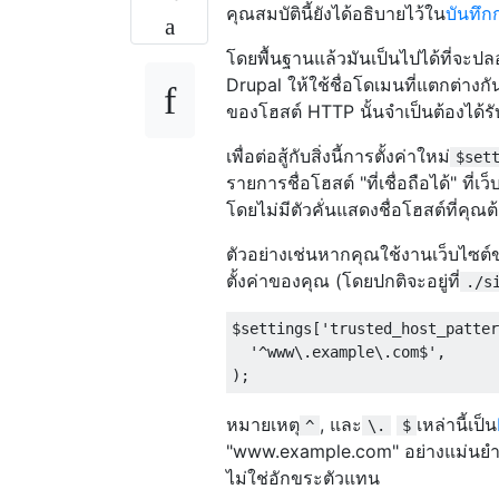
คุณสมบัตินี้ยังได้อธิบายไว้ใน
บันทึก
โดยพื้นฐานแล้วมันเป็นไปได้ที่จะ
Drupal ให้ใช้ชื่อโดเมนที่แตกต่างก
ของโฮสต์ HTTP นั้นจำเป็นต้องได้รับ
เพื่อต่อสู้กับสิ่งนี้การตั้งค่าใหม่
$set
รายการชื่อโฮสต์ "ที่เชื่อถือได้" ที่
โดยไม่มีตัวคั่นแสดงชื่อโฮสต์ที่คุณ
ตัวอย่างเช่นหากคุณใช้งานเว็บไซต์
ตั้งค่าของคุณ (โดยปกติจะอยู่ที่
./s
$settings
[
'trusted_host_patter
'^www\.example\.com$'
,
);
หมายเหตุ
, และ
เหล่านี้เป็น
^
\.
$
"www.example.com" อย่างแม่นยำโดยไ
ไม่ใช่อักขระตัวแทน