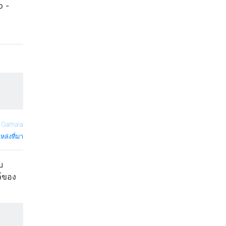
p -
Gathala
หล่งที่มา
บ
์ของ