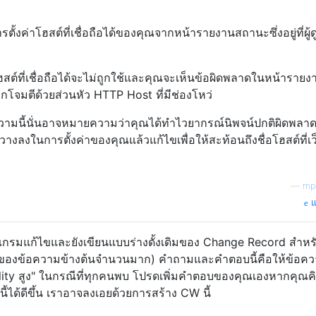
่าโฮสต์ที่เชื่อถือได้ของคุณจากหน้ารายงานสถานะซึ่งอยู่ที่ผู้ด
ต์ที่เชื่อถือได้จะไม่ถูกใช้และคุณจะเห็นข้อผิดพลาดในหน้ารายง
โจมตีด้วยส่วนหัว HTTP Host ที่มีช่องโหว่
อความนี้นั่นอาจหมายความว่าคุณได้ทำไวยากรณ์นิพจน์ปกติผิดพลา
างลงในการตั้งค่าของคุณแล้วแก้ไขเพื่อให้สะท้อนถึงชื่อโฮสต์ที่เว
—
mp
แ
ปรแกรมแก้ไขและยังเขียนแบบร่างดั้งเดิมของ Change Record สำหร
่มาของข้อความข้างต้นจำนวนมาก) คำถามและคำตอบนี้คือให้ข้อค
ity สูง" ในกรณีที่ทุกคนพบ โปรดเพิ่มคำตอบของคุณเองหากคุณคิ
้ได้ดีขึ้น เราอาจลงเอยด้วยการสร้าง CW นี้