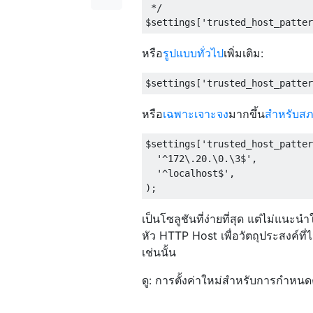
 */
$settings
[
'trusted_host_patter
หรือ
รูปแบบทั่วไป
เพิ่มเติม:
$settings
[
'trusted_host_patter
หรือ
เฉพาะเจาะจง
มากขึ้น
สำหรับสภ
$settings
[
'trusted_host_patter
'^172\.20.\0.\3$'
,
'^localhost$'
,
);
เป็นโซลูชันที่ง่ายที่สุด แต่ไม่แนะ
หัว HTTP Host เพื่อวัตถุประสงค์ท
เช่นนั้น
ดู: การตั้งค่าใหม่สำหรับการกำหนดค่า