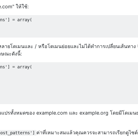
.com" ให้ใช้:
ns'
]
=
 array
(
่มีหลายโดเมนและ / หรือโดเมนย่อยและไม่ได้ทำการเปลี่ยนเส้นทาง
ษณะดังนี้:
ns'
]
=
 array
(
กตัวแปรทั้งหมดของ example.com และ example.org โดยมีโดเมนย
ค่าที่เหมาะสมแล้วคุณควรจะสามารถเรียกดูไซต
host_patterns']