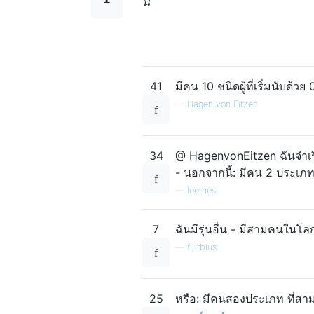
นี้
41
มีคน 10 ชนิดผู้ที่เริ่มนับด้วย 0
—
Hagen von Eitzen
34
@ HagenvonEitzen ฉันจำเรื่
- นอกจากนี้: มีคน 2 ประเภท: (1. 
—
leemes
7
ฉันมีรุ่นอื่น - มีสามคนในโล
—
flurbius
25
หรือ: มีคนสองประเภท ที่สา