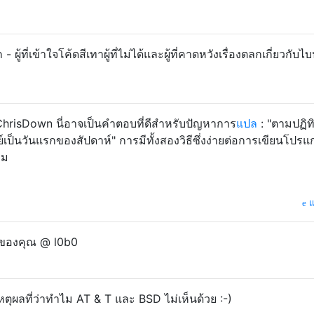
ู้ที่เข้าใจโค้ดสีเทาผู้ที่ไม่ได้และผู้ที่คาดหวังเรื่องตลกเกี่ยวกับไบ
hrisDown นี่อาจเป็นคำตอบที่ดีสำหรับปัญหาการ
แปล
: "ตามปฏิทิ
ย์เป็นวันแรกของสัปดาห์" การมีทั้งสองวิธีซึ่งง่ายต่อการเขียนโปร
่ม
แ
ุนของคุณ @ l0b0
เหตุผลที่ว่าทำไม AT & T และ BSD ไม่เห็นด้วย :-)