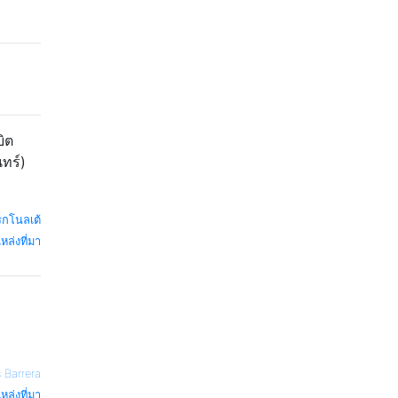
บิต
นทร์)
ร็กโนลเต้
หล่งที่มา
 Barrera
หล่งที่มา