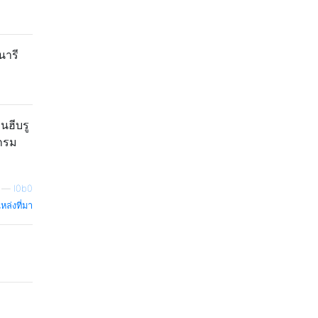
นารี
นฮีบรู
แกรม
—
l0b0
หล่งที่มา