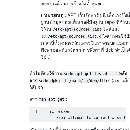
ของคุณด้วยการอ้างอิงทั้งหมด
(
หมายเหตุ
: APT เก็บรักษาดัชนีแพ็กเกจซึ่งเ
ฐานข้อมูลของแพ็กเกจที่มีอยู่ใน repo ที่กำ
ไว้ใน
ไฟล์และ
/etc/apt/sources.list
ใน
ไดเรกทอรีวิธ
/etc/apt/sources.list.d
เหล่านี้ทั้งหมดจะล้มเหลวในการตอบสนองกา
พึ่งพาซอฟต์แวร์หากการพึ่งพาที่ deb จำเป็นต
ใช้ .)
ทำไมต้องใช้งาน
หลัง
sudo apt-get install -f
จาก
(กล่าวถึ
sudo dpkg -i /path/to/deb/file
วิธีแรก)
จาก
:
man apt-get
 -f, --fix-broken
