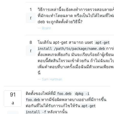
1
วิธีการเหล่านี้จะยังคงทำการตรวจสอบลายเ
ที่มักจะทำโดยฉลาด หรือเป็นไปได้ไหมที่ไฟล
deb จะถูกติดตั้งด้วยวิธีนี้?
—
Boann
8
โมเดิร์น apt-get สามารถ uset
apt-get
การ
install /path/to/package/name.deb
ตั้งแพคเกจเพียงกับ มันจะเรียบร้อยถ้าผู้เขีย
ตอบนี้ตัดสินใจรวมเข้าด้วยกัน ถ้าไม่ฉันจะไ
เพิ่มคำตอบที่บางครั้งเมื่อฉันมีตัวแทนเพียงพอ
นี่
—
Sam Hartman
ติดตั้งของไฟล์ที่มี
91
foo.deb
dpkg -i
หากมีข้อผิดพลาดบางอย่างที่มีการขึ้น
foo.deb
ต่อกันที่ไม่ได้รับการแก้ไขให้รัน
apt-get
หลังจากนั้น
install -f