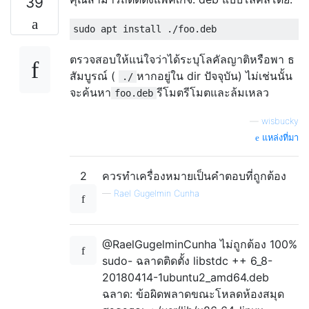
39
ตรวจสอบให้แน่ใจว่าได้ระบุโลคัลญาติหรือพา ธ
สัมบูรณ์ (
หากอยู่ใน dir ปัจจุบัน) ไม่เช่นนั้น
./
จะค้นหา
รีโมตรีโมตและล้มเหลว
foo.deb
—
wisbucky
แหล่งที่มา
2
ควรทำเครื่องหมายเป็นคำตอบที่ถูกต้อง
—
Rael Gugelmin Cunha
@RaelGugelminCunha ไม่ถูกต้อง 100%
sudo- ฉลาดติดตั้ง libstdc ++ 6_8-
20180414-1ubuntu2_amd64.deb
ฉลาด: ข้อผิดพลาดขณะโหลดห้องสมุด