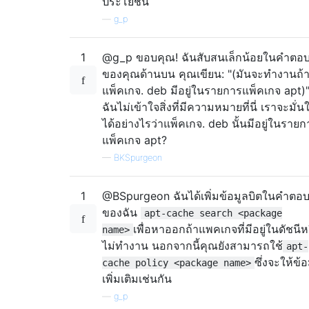
ประโยชน์
—
g_p
1
@g_p ขอบคุณ! ฉันสับสนเล็กน้อยในคำตอ
ของคุณด้านบน คุณเขียน: "(มันจะทำงานถ้
แพ็คเกจ. deb มีอยู่ในรายการแพ็คเกจ apt)"
ฉันไม่เข้าใจสิ่งที่มีความหมายที่นี่ เราจะมั่น
ได้อย่างไรว่าแพ็คเกจ. deb นั้นมีอยู่ในรายก
แพ็คเกจ apt?
—
BKSpurgeon
1
@BSpurgeon ฉันได้เพิ่มข้อมูลบิตในคำตอ
ของฉัน
apt-cache search <package
เพื่อหาออกถ้าแพคเกจที่มีอยู่ในดัชนีห
name>
ไม่ทำงาน นอกจากนี้คุณยังสามารถใช้
apt-
ซึ่งจะให้ข้อ
cache policy <package name>
เพิ่มเติมเช่นกัน
—
g_p