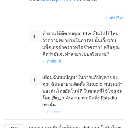
—
Flimm
แหล่งที่มา
ทำงานได้ดีขอบคุณ! btw เป็นไปได้ไหม
ว่าความพยายามในการลบนั้นเกี่ยวกับ
แพ็คเกจชั่วคราวหรือชั่วคราว? หรือคุณ
คิดว่ามันจะทำลายระบบจริงเหรอ?
—
กุมภ์กุมภ์
เพื่อนฉันพบปัญหาในการแก้ปัญหาของ
คุณ ฉันพยายามติดตั้ง Rstudio พบรุ่นเก่า
ของฉันโดยอัตโนมัติ ในขณะที่ใช้โซลูชัน
โดย @g_p ฉันสามารถติดตั้ง Rstudio
เท่านั้น
—
Dr_Hope
คุณสามารถติดตั้งแพ็คเกจ. deb แบบโลคัลโดย: