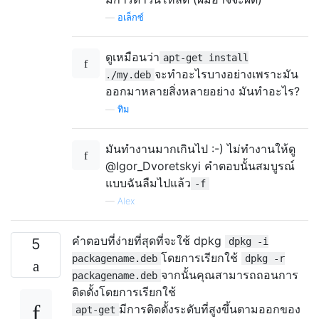
—
อเล็กซ์
ดูเหมือนว่า
apt-get install
จะทำอะไรบางอย่างเพราะมัน
./my.deb
ออกมาหลายสิ่งหลายอย่าง มันทำอะไร?
—
ทิม
มันทำงานมากเกินไป :-) ไม่ทำงานให้ดู
@Igor_Dvoretskyi คำตอบนั้นสมบูรณ์
แบบฉันลืมไปแล้ว
-f
—
Alex
คำตอบที่ง่ายที่สุดที่จะใช้ dpkg
5
dpkg -i
โดยการเรียกใช้
packagename.deb
dpkg -r
จากนั้นคุณสามารถถอนการ
packagename.deb
ติดตั้งโดยการเรียกใช้
มีการติดตั้งระดับที่สูงขึ้นตามออกของ
apt-get