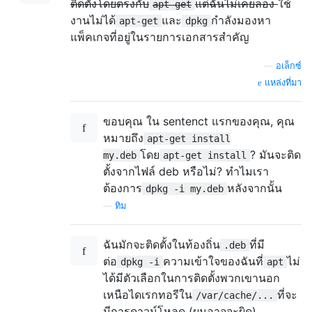
ติดตั้งโดยตรงกับ
แต่ฉันไม่เคยลอง
ใช้
apt-get
งานไม่ได้
และ
กำลังมองหา
apt-get
dpkg
แพ็คเกจที่อยู่ในรายการเอกสารสำคัญ
—
อเล็กซ์
แหล่งที่มา
ขอบคุณ ใน sentenct แรกของคุณ, คุณ
หมายถึง
apt-get install
โดย
? มันจะติด
my.deb
apt-get install
ตั้งจากไฟล์ deb หรือไม่? ทำไมเรา
ต้องการ
หลังจากนั้น
dpkg -i my.deb
—
ทิม
ฉันมักจะติดตั้งในท้องถิ่น
ที่มี
.deb
ต่อ
ความเข้าใจของฉันที่
ไม่
dpkg -i
apt
ได้มีตัวเลือกในการติดตั้งพวกเขานอก
เหนือไดเรกทอรีใน
ที่จะ
/var/cache/...
มีการดาวน์โหลด (ผมอาจจะผิด)