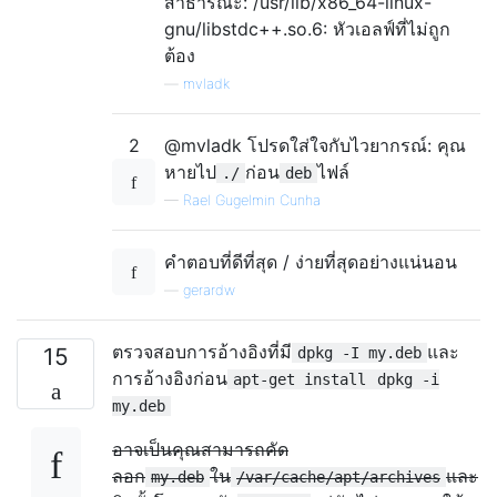
สาธารณะ: /usr/lib/x86_64-linux-
gnu/libstdc++.so.6: หัวเอลฟ์ที่ไม่ถูก
ต้อง
—
mvladk
2
@mvladk โปรดใส่ใจกับไวยากรณ์: คุณ
หายไป
ก่อน
ไฟล์
./
deb
—
Rael Gugelmin Cunha
คำตอบที่ดีที่สุด / ง่ายที่สุดอย่างแน่นอน
—
gerardw
ตรวจสอบการอ้างอิงที่มี
และ
15
dpkg -I my.deb
การอ้างอิงก่อน
apt-get install
dpkg -i
my.deb
อาจเป็นคุณสามารถคัด
ลอก
ใน
และ
my.deb
/var/cache/apt/archives