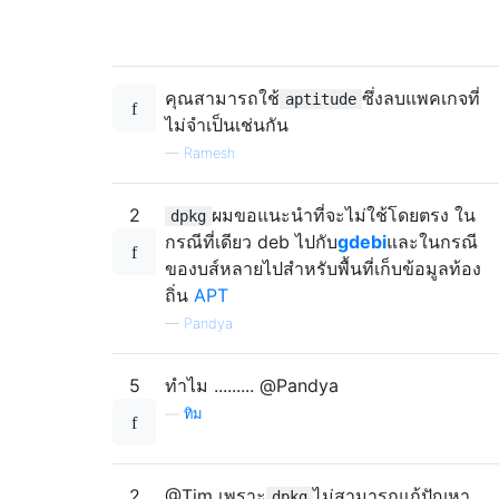
คุณสามารถใช้
ซึ่งลบแพคเกจที่
aptitude
ไม่จำเป็นเช่นกัน
—
Ramesh
2
ผมขอแนะนำที่จะไม่ใช้โดยตรง ใน
dpkg
กรณีที่เดียว deb ไปกับ
gdebi
และในกรณี
ของบส์หลายไปสำหรับพื้นที่เก็บข้อมูลท้อง
ถิ่น
APT
—
Pandya
5
ทำไม ......... @Pandya
—
ทิม
2
@Tim เพราะ
ไม่สามารถแก้ปัญหา
dpkg