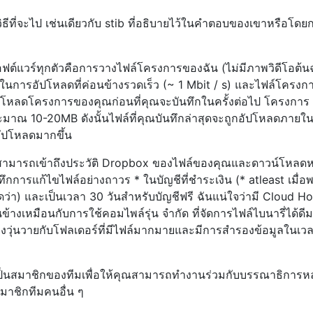
นวิธีที่จะไป เช่นเดียวกับ stib ที่อธิบายไว้ในคำตอบของเขาหรือโด
อฟต์แวร์ทุกตัวคือการวางไฟล์โครงการของฉัน (ไม่มีภาพวิดีโอต้น
นการอัปโหลดที่ค่อนข้างรวดเร็ว (~ 1 Mbit / s) และไฟล์โครง
โหลดโครงการของคุณก่อนที่คุณจะบันทึกในครั้งต่อไป โครงการ
ประมาณ 10-20MB ดังนั้นไฟล์ที่คุณบันทึกล่าสุดจะถูกอัปโหลดภายใน
ี่อัปโหลดมากขึ้น
สามารถเข้าถึงประวัติ Dropbox ของไฟล์ของคุณและดาวน์โหลดห
ึกการแก้ไขไฟล์อย่างถาวร * ในบัญชีที่ชำระเงิน (* atleast เมื่
นคิดว่า) และเป็นเวลา 30 วันสำหรับบัญชีฟรี ฉันแน่ใจว่ามี Cloud H
อนข้างเหมือนกับการใช้คอมไพล์รุ่น จำกัด ที่จัดการไฟล์ไบนารี่ได้ดี
่ต้องวุ่นวายกับโฟลเดอร์ที่มีไฟล์มากมายและมีการสำรองข้อมูลในเว
รเป็นสมาชิกของทีมเพื่อให้คุณสามารถทำงานร่วมกับบรรณาธิการ
มาชิกทีมคนอื่น ๆ