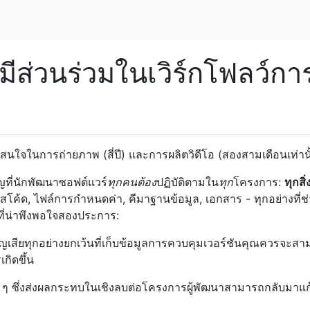
ีส่วนร่วมในเวิร์กโฟลว์กา
สนใจในการถ่ายภาพ (สี่ปี) และการผลิตวิดีโอ (สองสามเดือนเท่านั
ี่นักพัฒนาซอฟต์แวร์
ทุกคนต้อง
ปฏิบัติตามใน
ทุก
โครงการ:
ทุกสิ
สโค้ด, ไฟล์การกำหนดค่า, คีมาฐานข้อมูล, เอกสาร - ทุกอย่างที่ช่
ลที่น่าพึงพอใจสองประการ:
ุณสูญเสียทุกอย่างยกเว้นที่เก็บข้อมูลการควบคุมเวอร์ชันคุณควรจะส
กิดขึ้น
ง่ ๆ ซึ่งส่งผลกระทบในเชิงลบต่อโครงการผู้พัฒนาสามารถกลับมาแก