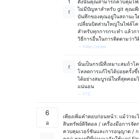
1
ดังนั้นคุณสามารถควบคุมไฟล
ไม่มีปัญหาสำหรับ git คุณเพี
บันทึกของคุณอยู่ในสถานะใด
เปลี่ยนบิตส่วนใหญ่ในไฟล์โ
สำหรับทุกการกระทำ แล้วการ
วิธีการอื่นในการติดตามว่าว
—
Peter Cordes
นั่นเป็นกรณีที่เหมาะสมถ้
โหลดการแก้ไขได้บ่อยครั้งขึ
ได้อย่างสมบูรณ์ในที่สุดคอม
แน่นอน
—
PTS
6
เพียงเพิ่มคำตอบก่อนหน้า: แม้ว่าจะไ
สินทรัพย์ดิจิตอล / เครื่องมือการจั
ควบคุมเวอร์ชันและการอนุญาต / การ
คุณ) หลายปีที่ผ่านมาฉันใช้แอป Fin