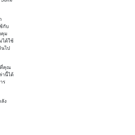
ถ
้กับ
บคุม
่ได้ใช้
กินไป
ี่คุณ
านี้ได้
การ
ำลัง