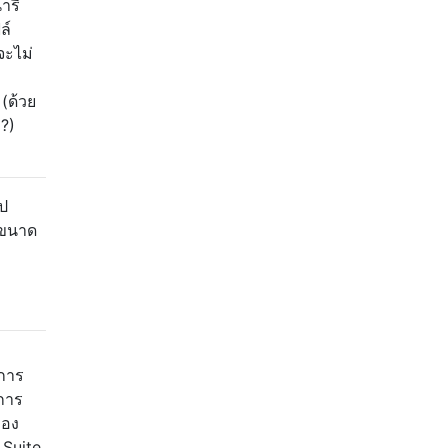
ารี
ล์
จะไม่
(ด้วย
?)
ป
บขนาด
ดการ
 การ
ของ
 Suite