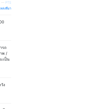
—
PTS
หล่งที่มา
800
มารถ
ภาพ /
จะเป็น
วัง