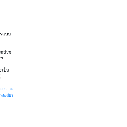
การแบบ
eative
่?
ะเป็น
์
ourzenko
หล่งที่มา