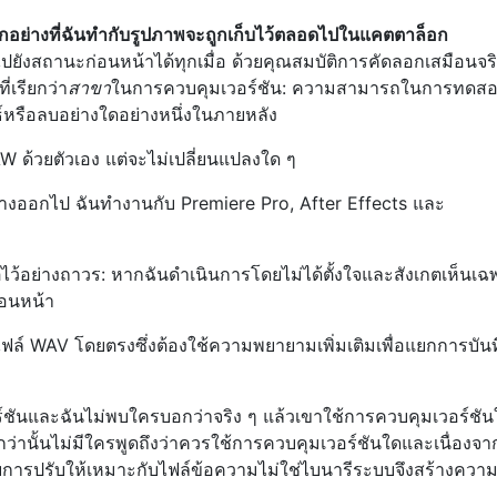
ุกอย่างที่ฉันทำกับรูปภาพจะถูกเก็บไว้ตลอดไปในแคตตาล็อก
ยังสถานะก่อนหน้าได้ทุกเมื่อ ด้วยคุณสมบัติการคัดลอกเสมือนจร
่เรียกว่า
สาขา
ในการควบคุมเวอร์ชัน: ความสามารถในการทดส
พธ์หรือลบอย่างใดอย่างหนึ่งในภายหลัง
W ด้วยตัวเอง แต่จะไม่เปลี่ยนแปลงใด ๆ
ต่างออกไป ฉันทำงานกับ Premiere Pro, After Effects และ
ติไว้อย่างถาวร: หากฉันดำเนินการโดยไม่ได้ตั้งใจและสังเกตเห็นเฉ
ก่อนหน้า
ฟล์ WAV โดยตรงซึ่งต้องใช้ความพยายามเพิ่มเติมเพื่อแยกการบัน
์ชันและฉันไม่พบใครบอกว่าจริง ๆ แล้วเขาใช้การควบคุมเวอร์ชั
่งกว่านั้นไม่มีใครพูดถึงว่าควรใช้การควบคุมเวอร์ชันใดและเนื่องจ
ับการปรับให้เหมาะกับไฟล์ข้อความไม่ใช่ไบนารีระบบจึงสร้างควา