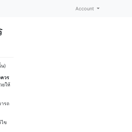
Account
ร
้น)
่งควร
วยให้
ามารถ
้ไข