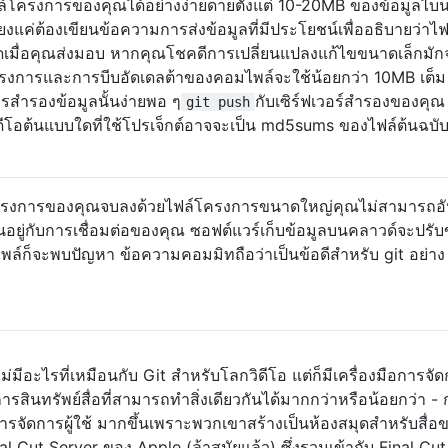
์โครงการของคุณได้อย่างง่ายดายตั้งแต่ 10-20MB ของข้อมูลไบน
ยงแค่ต้องเขียนข้อความการส่งข้อมูลที่มีประโยชน์เพื่ออธิบายว่าไฟ
เมื่อคุณส่งมอบ หากคุณโชคดีการเปลี่ยนแปลงแก้ไขขนาดเล็กมัก
ครงการและการบีบอัดเดลต้าของคอมไพล์จะใช้น้อยกว่า 10MB เต็ม
สำรองข้อมูลนั้นง่ายพอ ๆ
กับเซิร์ฟเวอร์สำรองของคุณ 
git push
ิดีโอต้นแบบใดที่ใช้โปรเจ็กต์อาจจะเป็น md5sums ของไฟล์ต้นฉบับ
าโครงการของคุณจบลงด้วยไฟล์โครงการขนาดใหญ่คุณไม่สามารถอั
้นอยู่กับการเชื่อมต่อของคุณ ซอฟต์แวร์เก็บข้อมูลบนคลาวด์จะปรั
ไพล์ก็จะพบปัญหา ข้อความคอมมิทถือว่าเป็นข้อดีสำหรับ git อย่าง
ม่มีอะไรที่เหมือนกับ Git สำหรับโลกวิดีโอ แต่ก็มีเครื่องมือการจั
ดการสินทรัพย์สื่อที่สามารถทำสิ่งเดียวกันได้มากกว่าหรือน้อยกว่า -
จัดการผู้ใช้ มากขึ้นเพราะพวกเขาสร้างเป็นห้องสมุดสำหรับสื่อ
al Cut Server ของ Apple (ล้าสมัยแล้ว) ซึ่งรวมเข้ากับ Final Cut