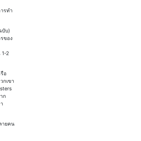
ยการทำ
ฉบับ)
การของ
 1-2
รือ
อพวกเขา
osters
มาก
ลา
หลายคน