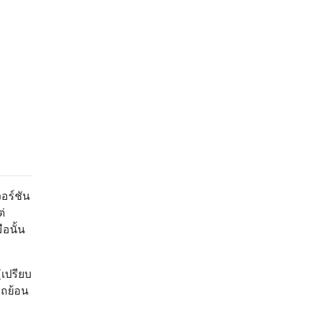
อร์ชัน
่
อนั้น
(เปรียบ
รถย้อน