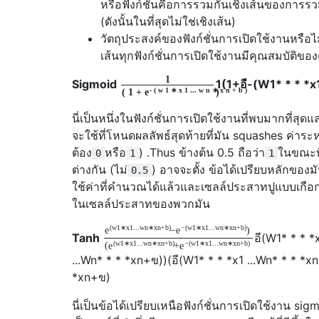
หรือฟังก์ชั่นคือการรวมกันเชิงเส้นของการ
(ดังนั้นในที่สุดไม่ใช่เชิงเส้น)
วัตถุประสงค์ของฟังก์ชั่นการเปิดใช้งานหรื
เส้นทุกฟังก์ชั่นการเปิดใช้งานมีคุณสมบัติของ
1
Sigmoid
1
(
1
+
อี
-
(
W
1
* * * *
x
-
(
w
1
∗
x
1 ...
w
n
∗
x
n
+
b
)
(
1
+
)
e
นี่เป็นหนึ่งในฟังก์ชั่นการเปิดใช้งานที่พบมากที่สุดและ
จะใช้ที่โหนดผลลัพธ์สุดท้ายที่มัน squashes ค่าระ
ต้อง
หรือ
) .Thus ข้างต้น 0.5 ถือว่า
ในขณะที
0
1
1
ต่างกัน (ไม่
) อาจจะตั้ง ข้อได้เปรียบหลักของ
0.5
ใช้ค่าที่คำนวณได้แล้วและเซลล์ประสาทปูแบบเกือกม้
ในเซลล์ประสาทของพวกมัน
(
w
1
∗
x
1...
w
n
∗
x
n
+
b
)
−
(
w
1
∗
x
1...
w
n
∗
x
n
+
b
)
−
)
e
e
Tanh
อี
(
W
1
* * * *
(
w
1
∗
x
1...
w
n
∗
x
n
+
b
)
−
(
w
1
∗
x
1...
w
n
∗
x
n
+
b
)
(
+
e
e
...
W
n
* * * *
x
n
+
ข
)
)
(
อี
(
W
1
* * * *
x
1 ...
W
n
* * * *
x
n
*
x
n
+
ข
)
นี่เป็นข้อได้เปรียบเหนือฟังก์ชั่นการเปิดใช้งาน si