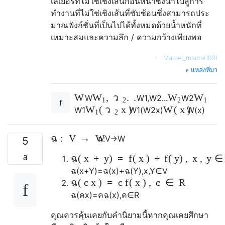
เลเยอร์ที่ไม่ใช่เชิงเส้นก่อนหน้าซึ่งนำไปสู่การ
ทำงานที่ไม่ใช่เชิงเส้นที่ซับซ้อนซึ่งสามารถประ
มาณฟังก์ชั่นที่เป็นไปได้ทั้งหมดด้วยน้ำหนักที่
เหมาะสมและความลึก / ความกว้างเพียงพอ
—
Marcel_marcel1991
แหล่งที่มา
W
,
.
.
.
W
ว
W
W
W
W
1
,
W
2
.
.
.
W
2
1
2
2
1
(
x
)
W
(
x
)
W
ว
W
1
W
1
(
W
2
x
)
W
(
x
)
1
2
ฉ
:
V
→
W
ฉ
:
V
→
W
5
ฉ
(
x
+
y
)
=
f
(
x
)
+
f
(
y
)
,
x
,
y
ฉ
(
x
+
Y
)
=
ฉ
(
x
)
+
ฉ
(
Y
)
,
x
,
Y
∈
V
ฉ
(
c
x
)
=
c
f
(
x
)
,
c
∈
R
ฉ
(
ค
x
)
=
ค
ฉ
(
x
)
,
ค
∈
R
คุณควรคุ้นเคยกับคำนิยามนี้หากคุณเคยศึกษา