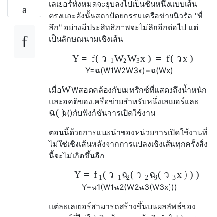
เลเยอร์ทั้งหมดจะยุบลงไปเป็นชั้นหนึ่งแบบเส้น
ตรงและดังนั้นสถาปัตยกรรมเครือข่ายนิวรัล "ที่
ลึก" อย่างมีประสิทธิภาพจะไม่ลึกอีกต่อไป แต่
เป็นลักษณนามเชิงเส้น
Y
=
f
(
x
)
=
f
(
ว
x
)
ว
W
W
1
2
3
Y
=
ฉ
(
W
1
W
2
W
3
x
)
=
ฉ
(
W
x
)
W
เมื่อ
W
สอดคล้องกับเมทริกซ์ที่แสดงถึงน้ำหนัก
และอคติของเครือข่ายสำหรับหนึ่งเลเยอร์และ
ฉ
(
)
ฉ
(
)
กับฟังก์ชันการเปิดใช้งาน
ตอนนี้ด้วยการแนะนำของหน่วยการเปิดใช้งานที่
ไม่ใช่เชิงเส้นหลังจากการแปลงเชิงเส้นทุกครั้งสิ่ง
นี้จะไม่เกิดขึ้นอีก
Y
=
(
(
(
x
)
)
)
f
ว
ฉ
ว
ฉ
ว
1
1
2
2
3
3
Y
=
ฉ
1
(
W
1
ฉ
2
(
W
2
ฉ
3
(
W
3
x
)
)
)
แต่ละเลเยอร์สามารถสร้างขึ้นบนผลลัพธ์ของ