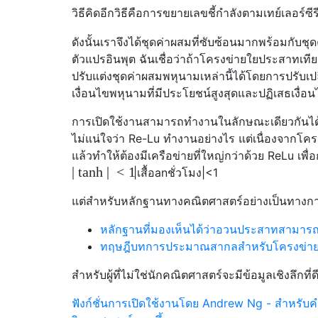
วิธีคิดอีกวิธีคือการขยายเลขชี้กำลังตามเทย์เลอร์ซีร
ดังนั้นเราจึงได้ชุดค่าผสมที่ซับซ้อนมากพร้อมกับชุ
ตัวแปรอินพุต ฉันเชื่อว่าถ้าโครงข่ายใยประสาทเที
ปรับแต่งชุดค่าผสมพหุนามเหล่านี้ได้โดยการปรับเป
เงื่อนไขพหุนามที่มีประโยชน์สูงสุดและปฏิเสธเงื
การเปิดใช้งาน
สามารถทำงานในลักษณะเดียวกันได้ต
ไม่แน่ใจว่า Re-Lu ทำงานอย่างไร แต่เนื่องจากโ
แล้วทำให้ต้องมีเครือข่ายที่ใหญ่กว่าด้วย ReLu เพื
|
t
a
n
h
|
<
1
|
เสื้อ
a
n
ชั่วโมง
|
<
1
แต่สำหรับหลักฐานทางคณิตศาสตร์อย่างเป็นทาง
หลักฐานที่มองเห็นได้ว่าอวนประสาทสามารถ
ทฤษฎีบทการประมาณสากลสำหรับโครงข่ายป
สำหรับผู้ที่ไม่ใช่นักคณิตศาสตร์จะมีข้อมูลเชิงลึกที่ดีก
ฟังก์ชั่นการเปิดใช้งานโดย Andrew Ng - สำหรับ