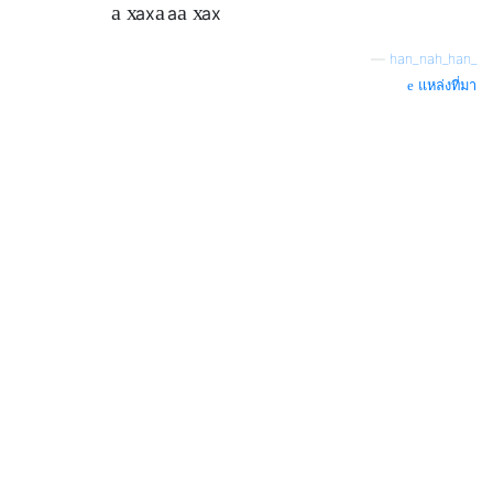
a
x
a
a
x
a
x
a
a
x
—
han_nah_han_
แหล่งที่มา