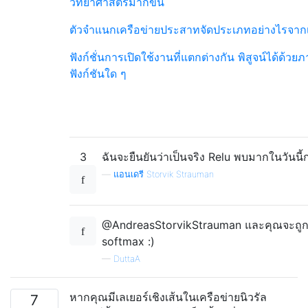
วิทยาศาสตร์มากขึ้น
ตัวจําแนกเครือข่ายประสาทจัดประเภทอย่างไรจาก
ฟังก์ชั่นการเปิดใช้งานที่แตกต่างกัน
พิสูจน์ได้ด้
ฟังก์ชันใด ๆ
3
ฉันจะยืนยันว่าเป็นจริง Relu พบมากในวันนี้
—
แอนเดรี Storvik Strauman
@AndreasStorvikStrauman และคุณจะถูกทีเดีย
softmax :)
—
DuttaA
หากคุณมีเลเยอร์เชิงเส้นในเครือข่ายนิวรัล
7