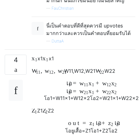
มากนัก ฉันแก้ไขมันอย่างมีนัยสำคัญ
—
FauChristian
นี่เป็นคำตอบที่ดีที่สุดควรมี upvotes
มากกว่าและควรเป็นคำตอบที่ยอมรับได้
—
DuttaA
x
x
x
1
x
1
4
1
1
,
,
W
w
w
W
W
11
,
W
12
,
W
21
W
22
11
12
21
22
=
+
โอ
w
x
w
x
1
11
1
12
2
=
+
โอ
w
x
w
x
2
21
1
22
2
โอ
1
=
W
11
x
1
+
W
12
x
2
โอ
2
=
W
21
x
1
+
W
22
x
2
Z
Z
Z
1
Z
2
1
2
o
u
t
=
+
z
โอ
z
โอ
1
1
2
2
โอ
ยู
เสื้อ
=
Z
1
โอ
1
+
Z
2
โอ
2