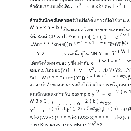
2
2
a
.
+
c
w
1.
+
b
x
x
ลำดับแรกแบบดั้งเดิม
a
.
x
2
+
ค
สำหรับนักคณิตศาสตร์:
ในฟังก์ชั่นการเปิดใช้งาน 
W
n
∗
x
n
+
b
)
เป็น
<
เสมอโดยการขยายแบบทวินา
-
(
w
1
(
1
/
(
1
+
e
รีย์อนันต์ GP เราได้รับ
s
i
g
m
-
(
w
1
∗
x
1 ...
w
n
∗
x
n
+
b
)
อี
...
W
n
* * * *
x
n
+
ข
)
)
อี
-
(
W
1
* * 
-
(
W
1
+
Y
2
.
.
.
.
. ขณะนี้อยู่ใน NN
Y
=
อี
-
(
w
1
∗
x
1 ...
ได้พลังทั้งหมดของ
y
ซึ่งเท่ากับ
e
2
1
+
y
+
.
.
.
.
.
Y
y
s
ผม
ก.
ม.
โอ
ผม
d
(
Y
)
1
+
Y
+
Y
2
.
.
.
.
.
-
(
w
1
∗
x
1 ...
w
n
∗
x
Y
อี
*
x
1 ...
W
n
* * * *
x
n
+
ข
)
Y
อี
-
(
แต่ละกำลังของ
สามารถคิดได้ว่าเป็นการทวีคูณของเ
2
-
2
(
w
คุณลักษณะ
x
สำหรับ eaxmple
y
=
e
W
3
x
3
)
-
2
(
b
)
Y
x
*
.
.
.
.
.
e
Y
x
2
-
2
(
กว้าง
1
x
1
)
-
2
(
กว้าง
2
x
2
)
-
2
(
กว้าง
3
x
=
∗
∗
* *
Y
e
e
e
*
อี
-
2
(
W
2
x
2
)
* * * *
อี
-
2
(
W
3
x
3
)
* * * *
.
.
.
.
.
.
อี
-
2
(
ข
)
2
Y
การปรับขนาดของกราฟของ
2
Y
2