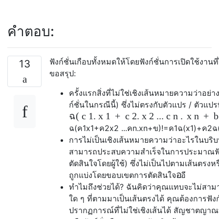
คำตอบ:
ฟังก์ชั่นเกือบทั้งหมดให้โดยฟังก์ชั่นการเปิดใช้งานท
13
ขอสรุป:
ครั้งแรกสิ่งที่ไม่ใช่เชิงเส้นหมายความว่าอย่
ก์ชั่นในกรณีนี้) ซึ่งไม่ตรงกับตัวแปร / ตัวแป
ฉ
(
c
1.
x
1
+
c
2.
x
2 ...
c
n
.
x
n
+
ฉ
(
ค
1
x
1
+
ค
2
x
2 ...
ค
n
.
x
n
+
ข
)
!
=
ค
1
ฉ
(
x
1
)
+
ค
2
ฉ
การไม่เป็นเชิงเส้นหมายความว่าอะไรในบริ
สามารถประสบความสำเร็จในการประมาณฟังก์ชั
ตัดสินใจโดยผู้ใช้) ซึ่งไม่เป็นไปตามเส้นตรงห
อี
ถูกแบ่งโดยขอบเขตการตัดสินใจ
อี
ทำไมถึงช่วยได้? ฉันคิดว่าคุณแทบจะไม่
ใด ๆ ที่ตามมาเป็นเส้นตรงได้ คุณต้องการฟังก
ปรากฏการณ์ที่ไม่ใช่เชิงเส้นได้ สัญชาตญาณ