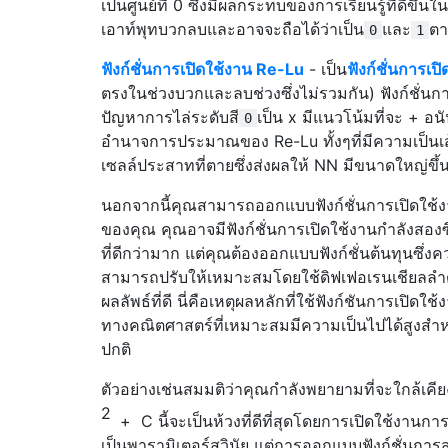
เป็นศูนย์ที่ 0 ซึ่งมีผลกระทบของการเรียนรู้ที่ดีขึ้นใน
เอาท์พุทบวกลบและอาจจะถือได้ว่าเป็น
และ
ตา
0
1
ฟังก์ชั่นการเปิดใช้งาน Re-Lu
- เป็น
ฟังก์ชั่นการเปิ
ตรงในช่วงบวกและลบช่วงซึ่งไม่รวมกัน) ฟังก์ชั่นกา
ปัญหาการไล่ระดับสี
เป็น x มีแนวโน้มที่จะ + อนัน
0
อำนาจการประมาณของ Re-Lu ทั้งๆที่มีความเป็นเส้
เซลล์ประสาทที่ตายซึ่งส่งผลให้ NN มีขนาดใหญ่ขึ้
นอกจากนี้คุณสามารถออกแบบฟังก์ชั่นการเปิดใช้ง
ของคุณ คุณอาจมีฟังก์ชั่นการเปิดใช้งานกำลังสอง
ที่ดีกว่ามาก แต่คุณต้องออกแบบฟังก์ชั่นต้นทุนซึ่ง
สามารถปรับให้เหมาะสมโดยใช้ดิฟเฟอเรนเชียลลำ
ผลลัพธ์ที่ดี นี่คือเหตุผลหลักที่ใช้ฟังก์ชันการเปิดใ
ทางคณิตศาสตร์ที่เหมาะสมมีความเป็นไปได้สูงสำหร
ปกติ
ตัวอย่างเช่นสมมติว่าคุณกำลังพยายามที่จะใกล้เคีย
2
+
C
นี้จะเป็นห้วงที่ดีที่สุดโดยการเปิดใช้งานก
เป็นพารามิเตอร์สุวินัย แต่การออกแบบฟังก์ชั่นการส