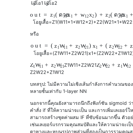
โอ
โอ
โอ
1
โอ
2
1
2
o
u
t
=
(
+
)
+
(
z
ด้วย
x
w
x
z
ด้วย
x
1
11
1
12
2
2
21
1
โอ
ยู
เสื้อ
=
Z
1
(
W
11
x
1
+
W
12
x
2
)
+
Z
2
(
W
21
x
1
+
W
22
หรือ
o
u
t
=
(
+
)
+
(
+
z
W
z
W
x
z
W
z
1
11
2
21
1
2
22
โอ
ยู
เสื้อ
=
(
Z
1
W
11
+
Z
2
W
21
)
x
1
+
(
Z
2
W
22
+
Z
1
W
12
+
+
Z
W
z
W
Z
W
z
W
Z
1
W
11
+
Z
2
W
21
1
11
2
21
2
22
1
12
Z
2
W
22
+
Z
1
W
12
บทสรุป: ไม่มีความไม่เชิงเส้นกำลังการคำนวณขอ
หลายชั้นเท่ากับ 1-layer NN
นอกจากนี้คุณยังสามารถนึกถึงฟังก์ชัน sigmoid ว่า
คำสั่ง if ที่ให้ความน่าจะเป็น และการเพิ่มเลเยอร์ให
สามารถสร้างชุดค่าผสม IF ที่ซับซ้อนมากขึ้น ตัวอย
เช่นเลเยอร์แรกรวมคุณสมบัติและให้ความน่าจะเป็นท
ตาหางและหูบนรูปภาพส่วนที่สองเป็นการรวมคุณสม