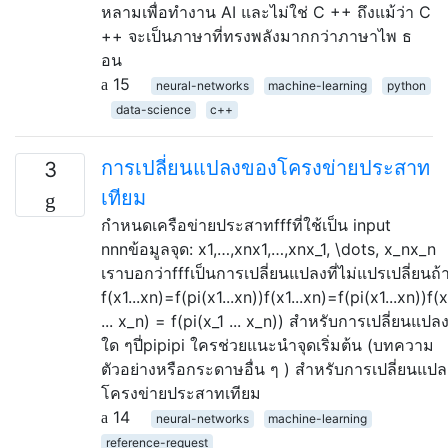
หลามเพื่อทำงาน AI และไม่ใช่ C ++ ถึงแม้ว่า C
++ จะเป็นภาษาที่ทรงพลังมากกว่าภาษาไพ ธ
อน
15
neural-networks
machine-learning
python
data-science
c++
การเปลี่ยนแปลงของโครงข่ายประสาท
3
เทียม
กำหนดเครือข่ายประสาทfffที่ใช้เป็น input
nnnข้อมูลจุด: x1,…,xnx1,…,xnx_1, \dots, x_nx_n
เราบอกว่าfffเป็นการเปลี่ยนแปลงที่ไม่แปรเปลี่ยนถ้
f(x1...xn)=f(pi(x1...xn))f(x1...xn)=f(pi(x1...xn))f(x
... x_n) = f(pi(x_1 ... x_n)) สำหรับการเปลี่ยนแปล
ใด ๆปี่pipipi ใครช่วยแนะนำจุดเริ่มต้น (บทความ
ตัวอย่างหรือกระดาษอื่น ๆ ) สำหรับการเปลี่ยนแปล
โครงข่ายประสาทเทียม
14
neural-networks
machine-learning
reference-request