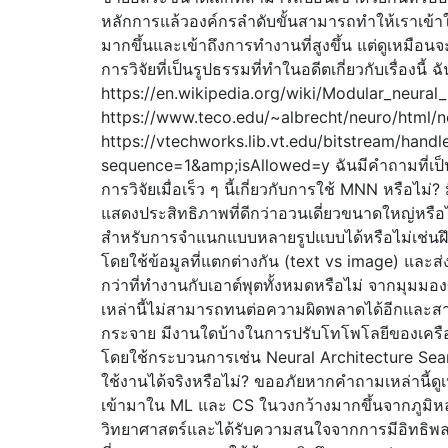
หลักการแล้วองค์กรลำดับขั้นสามารถทำให้เราเข้าใจถ
มากขึ้นและเข้าถึงการทำงานที่สูงขึ้น แต่ดูเหมือน
การวิจัยที่เป็นรูปธรรมที่ทำในอดีตเกี่ยวกับเรื่องนี้ ฉ
https://en.wikipedia.org/wiki/Modular_neural
https://www.teco.edu/~albrecht/neuro/html/
https://vtechworks.lib.vt.edu/bitstream/hand
sequence=1&amp;isAllowed=y ฉันมีคำถามที่เป็
การวิจัยเมื่อเร็ว ๆ นี้เกี่ยวกับการใช้ MNN หรือไม่
แสดงประสิทธิภาพที่ดีกว่าอวนเดี่ยวขนาดใหญ่หรื
สำหรับการจำแนกแบบหลายรูปแบบได้หรือไม่เช่นฝึ
โดยใช้ข้อมูลที่แตกต่างกัน (text vs image) และส่
กว่าที่ทำงานกับเอาต์พุตทั้งหมดหรือไม่ จากมุมม
เหล่านี้ไม่สามารถทนต่อความผิดพลาดได้อีกและ
กระจาย มีงานใดบ้างในการปรับโทโพโลยีของเครื
โดยใช้กระบวนการเช่น Neural Architecture Sea
ใช้งานได้จริงหรือไม่? ขออภัยหากคำถามเหล่านี้ดูเห
เข้ามาใน ML และ CS ในวงกว้างมากขึ้นจากภูมิห
วิทยาศาสตร์และได้รับความสนใจจากการมีอิทธิพลซึ