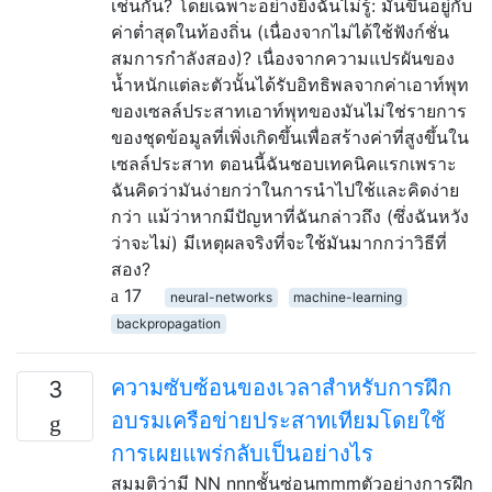
เช่นกัน? โดยเฉพาะอย่างยิ่งฉันไม่รู้: มันขึ้นอยู่กับ
ค่าต่ำสุดในท้องถิ่น (เนื่องจากไม่ได้ใช้ฟังก์ชั่น
สมการกำลังสอง)? เนื่องจากความแปรผันของ
น้ำหนักแต่ละตัวนั้นได้รับอิทธิพลจากค่าเอาท์พุท
ของเซลล์ประสาทเอาท์พุทของมันไม่ใช่รายการ
ของชุดข้อมูลที่เพิ่งเกิดขึ้นเพื่อสร้างค่าที่สูงขึ้นใน
เซลล์ประสาท ตอนนี้ฉันชอบเทคนิคแรกเพราะ
ฉันคิดว่ามันง่ายกว่าในการนำไปใช้และคิดง่าย
กว่า แม้ว่าหากมีปัญหาที่ฉันกล่าวถึง (ซึ่งฉันหวัง
ว่าจะไม่) มีเหตุผลจริงที่จะใช้มันมากกว่าวิธีที่
สอง?
17
neural-networks
machine-learning
backpropagation
ความซับซ้อนของเวลาสำหรับการฝึก
3
อบรมเครือข่ายประสาทเทียมโดยใช้
การเผยแพร่กลับเป็นอย่างไร
สมมติว่ามี NN nnnชั้นซ่อนmmmตัวอย่างการฝึก