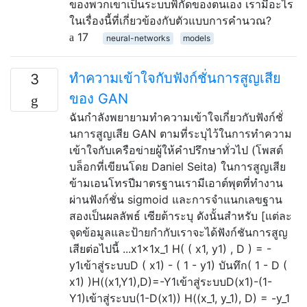
ของพวกเขาเป็นระบบพิกัดของตนเอง เรามีอะไร
ในเรื่องนี้ที่เกี่ยวข้องกับตัวแบบการคำนวณ?
17
neural-networks
models
ทำความเข้าใจกับฟังก์ชั่นการสูญเสีย
3
ของ GAN
ฉันกำลังพยายามทำความเข้าใจเกี่ยวกับฟังก์ชั่
นการสูญเสีย GAN ตามที่ระบุไว้ในการทำความ
เข้าใจกับเครือข่ายผู้ให้คำปรึกษาทั่วไป (โพสต์
บล็อกที่เขียนโดย Daniel Seita) ในการสูญเสีย
ข้ามเอนโทรปีมาตรฐานเรามีเอาต์พุตที่ทำงาน
ผ่านฟังก์ชั่น sigmoid และการจำแนกเลขฐาน
สองเป็นผลลัพธ์ เซียต้าระบุ ดังนั้นสำหรับ [แต่ละ
จุดข้อมูลและป้ายกำกับเราจะได้ฟังก์ชันการสูญ
เสียต่อไปนี้ ...x1x1x_1 H( ( x1, y1) , D ) = -
y1เข้าสู่ระบบD ( x1) - ( 1 - y1) บันทึก( 1 - D (
x1) )H((x1,Y1),D)=-Y1เข้าสู่ระบบ⁡D(x1)-(1-
Y1)เข้าสู่ระบบ⁡(1-D(x1)) H((x_1, y_1), D) = -y_1