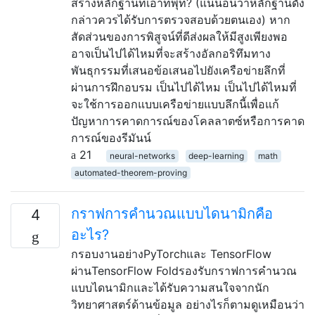
สร้างหลักฐานที่เอาท์พุท? (แน่นอนว่าหลักฐานดัง
กล่าวควรได้รับการตรวจสอบด้วยตนเอง) หาก
สัดส่วนของการพิสูจน์ที่ดีส่งผลให้มีสูงเพียงพอ
อาจเป็นไปได้ไหมที่จะสร้างอัลกอริทึมทาง
พันธุกรรมที่เสนอข้อเสนอไปยังเครือข่ายลึกที่
ผ่านการฝึกอบรม เป็นไปได้ไหม เป็นไปได้ไหมที่
จะใช้การออกแบบเครือข่ายแบบลึกนี้เพื่อแก้
ปัญหาการคาดการณ์ของโคลลาตซ์หรือการคาด
การณ์ของรีมันน์
21
neural-networks
deep-learning
math
automated-theorem-proving
กราฟการคำนวณแบบไดนามิกคือ
4
อะไร?
กรอบงานอย่างPyTorchและ TensorFlow
ผ่านTensorFlow Foldรองรับกราฟการคำนวณ
แบบไดนามิกและได้รับความสนใจจากนัก
วิทยาศาสตร์ด้านข้อมูล อย่างไรก็ตามดูเหมือนว่า