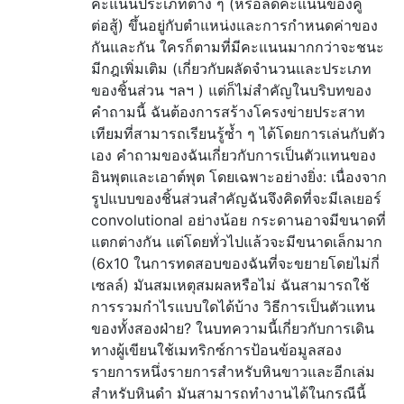
คะแนนประเภทต่าง ๆ (หรือลดคะแนนของคู่
ต่อสู้) ขึ้นอยู่กับตำแหน่งและการกำหนดค่าของ
กันและกัน ใครก็ตามที่มีคะแนนมากกว่าจะชนะ
มีกฎเพิ่มเติม (เกี่ยวกับผลัดจำนวนและประเภท
ของชิ้นส่วน ฯลฯ ) แต่ก็ไม่สำคัญในบริบทของ
คำถามนี้ ฉันต้องการสร้างโครงข่ายประสาท
เทียมที่สามารถเรียนรู้ซ้ำ ๆ ได้โดยการเล่นกับตัว
เอง คำถามของฉันเกี่ยวกับการเป็นตัวแทนของ
อินพุตและเอาต์พุต โดยเฉพาะอย่างยิ่ง: เนื่องจาก
รูปแบบของชิ้นส่วนสำคัญฉันจึงคิดที่จะมีเลเยอร์
convolutional อย่างน้อย กระดานอาจมีขนาดที่
แตกต่างกัน แต่โดยทั่วไปแล้วจะมีขนาดเล็กมาก
(6x10 ในการทดสอบของฉันที่จะขยายโดยไม่กี่
เซลล์) มันสมเหตุสมผลหรือไม่ ฉันสามารถใช้
การรวมกำไรแบบใดได้บ้าง วิธีการเป็นตัวแทน
ของทั้งสองฝ่าย? ในบทความนี้เกี่ยวกับการเดิน
ทางผู้เขียนใช้เมทริกซ์การป้อนข้อมูลสอง
รายการหนึ่งรายการสำหรับหินขาวและอีกเล่ม
สำหรับหินดำ มันสามารถทำงานได้ในกรณีนี้