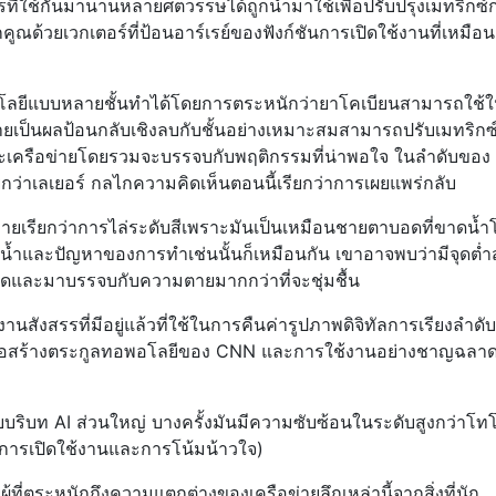
รที่ใช้กันมานานหลายศตวรรษได้ถูกนำมาใช้เพื่อปรับปรุงเมทริกซ
ณด้วยเวกเตอร์ที่ป้อนอาร์เรย์ของฟังก์ชันการเปิดใช้งานที่เหมือนก
พโลยีแบบหลายชั้นทำได้โดยการตระหนักว่ายาโคเบียนสามารถใช้
ะจายเป็นผลป้อนกลับเชิงลบกับชั้นอย่างเหมาะสมสามารถปรับเมทริกซ
เครือข่ายโดยรวมจะบรรจบกับพฤติกรรมที่น่าพอใจ ในลำดับของ
ว่าเลเยอร์ กลไกความคิดเห็นตอนนี้เรียกว่าการเผยแพร่กลับ
่ายเรียกว่าการไล่ระดับสีเพราะมันเป็นเหมือนชายตาบอดที่ขาดน้ำ
าน้ำและปัญหาของการทำเช่นนั้นก็เหมือนกัน เขาอาจพบว่ามีจุดต่ำ
้ำจืดและมาบรรจบกับความตายมากกว่าที่จะชุ่มชื้น
านสังสรรที่มีอยู่แล้วที่ใช้ในการคืนค่ารูปภาพดิจิทัลการเรียงลำดับ
ื่อสร้างตระกูลทอพอโลยีของ CNN และการใช้งานอย่างชาญฉลา
ิบท AI ส่วนใหญ่ บางครั้งมันมีความซับซ้อนในระดับสูงกว่าโท
ซ์การเปิดใช้งานและการโน้มน้าวใจ)
ู้ที่ตระหนักถึงความแตกต่างของเครือข่ายลึกเหล่านี้จากสิ่งที่นัก