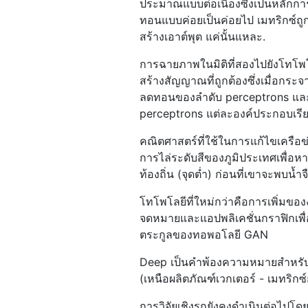
ประมาณแบบต่อเนื่องซึ่งเป็นหลักกา
ทอนแบบค่อยเป็นค่อยไป เมทริกซ์ถูกคู
สร้างเอาต์พุต แค่นั้นแหละ.
การฉายภาพในมิติที่สองไปยังโทโ
สร้างสัญญาณที่ถูกต้องซึ่งเมื่อกร
ลดทอนของลำดับ perceptrons และ
perceptrons แต่ละองค์ประกอบเรียก
คณิตศาสตร์ที่ใช้ในการแก้ไขเครือข
การไล่ระดับสีของภูมิประเทศเพื่อห
ท้องถิ่น (จุดต่ำ) ก่อนที่เขาจะพบน
โทโพโลยีที่ใหม่กว่าคือการเพิ่มของง
จดหมายและแอปพลิเคชั่นกราฟิกเพ
ตระกูลของทอพอโลยี GAN
Deep เป็นคำพ้องความหมายสำหรับบร
(เหนือผลิตภัณฑ์เวกเตอร์ - เมทริก
การวิจัยเชิงรุกยังคงดำเนินต่อไปโดยผ