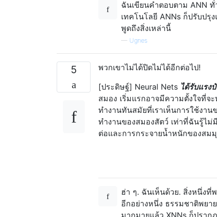
ฉันเขียนคำตอบตาม ANN ทั่วไป
เทคโนโลยี ANNs ก็ปรับปรุง
พูดถึงสิ่งเหล่านี้
—
Ugnes
พวกเขาไม่ได้ปิดไม่ได้อีกต่อไป!
5
[ประดิษฐ์] Neural Nets
ได้รับแรง
สมอง เริ่มแรกอาจมีความตั้งใจที
ทำงานทันสมัยที่เราเห็นการใช้งา
ทำงานของสมองสัตว์ เท่าที่ฉันรู้ไม
ต่อและการกระจายน้ำหนักของสมมุต
ฮ่า ๆ. ฉันเห็นด้วย. สิ่งหนึ่
อีกอย่างหนึ่ง ธรรมชาติพยาย
มากมายแล้ว XNNs ก็ปรากฏขึ้