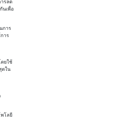
์การลด
ันเพื่อ
ในการ
์การ
โดยใช้
สุดใน
ด
โพโลยี