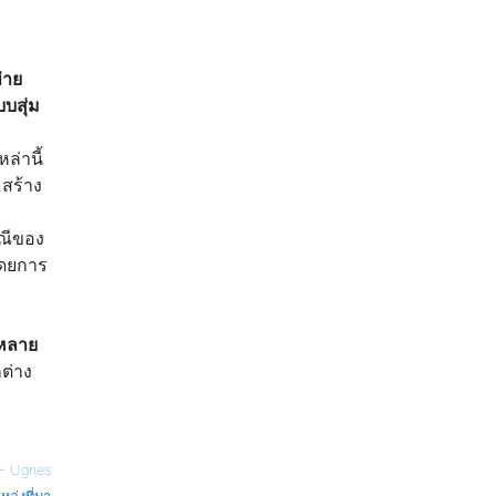
่าย
บสุ่ม
่านี้
มสร้าง
ณีของ
โดยการ
หลาย
ต่าง
—
Ugnes