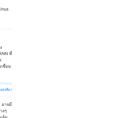
tinus
อง
NN ที่
ร
เชื่อม
zimipour
หล่งที่มา
ำ อาจมี
่างๆ
มล้ม