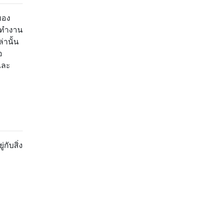
ของ
รทำงาน
่านั้น
อ
และ
ับสิ่ง