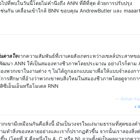
ที่พบในวันนี้โดยไม่คำนึงถึง ANN ที่ดีที่สุด ด้วยการปรับปรุง
เช่นกัน เคลื่อนเข้าใกล้ BNN ขอบคุณ AndrewButler และ maaar
บันดาลใจ
จากความสัมพันธ์ที่เราเคยสังเกตระหว่างเซลล์ประสาทข
่จะพัฒนา ANN ให้เป็นสมองทางชีวภาพโดยประมาณ อย่างไรก็ตาม A
นของพวกเขาในงานต่าง ๆ ไม่ได้ถูกออกแบบมาเพื่อให้แบบจำลองกา
่มีการศึกษาที่อ้างว่าพวกเขาพบสิ่งใหม่ในสมองชีวภาพโดยดูจากการ
ิซีเอ็นเอ็นหรือโมเดล RNN
—
Borhan Ka
แ
งที่พวกเขามีเหมือนกันคือสิ่งนี้ มันเป็นวงจรในแง่นามธรรมที่สุดของค
ามทำสิ่งของหลายอย่างและเราก็ปรากฏตัวขึ้น จากนั้นเราลองสิ่งต
น (โดยที่ X คือหนึ่งใน A, C หรือ N) อวนทั้งคู่เป็นผลมาจากควา