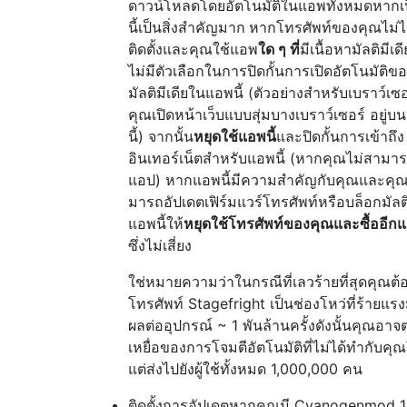
ดาวน์โหลดโดยอัตโนมัติในแอพทั้งหมดหากเป
นี้เป็นสิ่งสำคัญมาก
หากโทรศัพท์ของคุณไม่ไ
ติดตั้งและคุณใช้แอพ
ใด ๆ ที่
มีเนื้อหามัลติมีเ
ไม่มีตัวเลือกในการปิดกั้นการเปิดอัตโนมัติข
มัลติมีเดียในแอพนี้ (ตัวอย่างสำหรับเบราว์เซ
คุณเปิดหน้าเว็บแบบสุ่มบางเบราว์เซอร์ อยู่บน
นี้) จากนั้น
หยุดใช้แอพนี้
และปิดกั้นการเข้าถึง
อินเทอร์เน็ตสำหรับแอพนี้ (หากคุณไม่สามา
แอป) หากแอพนี้มีความสำคัญกับคุณและคุณ
มารถอัปเดตเฟิร์มแวร์โทรศัพท์หรือบล็อกมัลติ
แอพนี้ให้
หยุดใช้โทรศัพท์ของคุณและซื้ออีกแ
ซึ่งไม่เสี่ยง
ใช่หมายความว่าในกรณีที่เลวร้ายที่สุดคุณต้อ
โทรศัพท์ Stagefright เป็นช่องโหว่ที่ร้ายแรง
ผลต่ออุปกรณ์ ~ 1 พันล้านครั้งดังนั้นคุณอาจ
เหยื่อของการโจมตีอัตโนมัติที่ไม่ได้ทำกับค
แต่ส่งไปยังผู้ใช้ทั้งหมด 1,000,000 คน
ติดตั้งการอัปเดตหากคุณมี Cyanogenmod 1