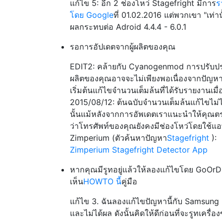
แก้ไข 5: อีก 2 ช่องโหว่ Stagefright มีการ
ร
โดย Google
ที่ 01.02.2016 แต่พวกเขา "เท่านั
ผลกระทบต่อ Adroid 4.4.4 - 6.0.1
รอการอัปเดตจากผู้ผลิตของคุณ
EDIT2: คล้ายกับ Cyanogenmod การปรับปรุ
ผลิตของคุณอาจจะไม่เพียงพอเนื่องจากปัญหาท
เริ่มต้นแก้ไขจำนวนเต็มล้นที่ได้รับรายงานเมื่อ
2015/08/12: ต้นฉบับจำนวนเต็มล้นแก้ไขไม่
นั้นแม้หลังจากการอัพเดตเราแนะนำให้คุณ
ว่าโทรศัพท์ของคุณยังคงมีช่องโหว่โดยใช้แ
Zimperium (ตัวค้นหาปัญหา
Stagefright
):
Zimperium Stagefright Detector App
หากคุณมีรูทอยู่แล้วให้ลองแก้ไขโดย GoOrDi
เห็น
HOWTO นี้
คู่มือ
แก้ไข 3. ฉันลองแก้ไขปัญหานี้กับ Samsung
และไม่ได้ผล ดังนั้นคิดให้ดีก่อนที่จะรูทเครื่