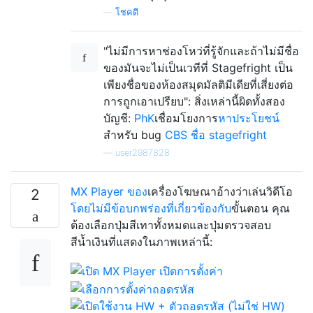
—
โชคดี
"ไม่มีการหาช่องโหว่ที่รู้จักและถ้าไม่มีชื่อ
ของมันจะไม่เป็นเวทีที่ Stagefright เป็น
เพียงชื่อของห้องสมุดมัลติมีเดียที่เสี่ยงต่อ
การถูกเอาเปรียบ": สิ่งเหล่านี้ผิดทั้งสอง
บัญชี:
PhK
เชื่อมโยงการ
หาประโยชน์
สำหรับ bug
CBS ชื่อ stagefright
—
user2987828
MX Player ของ
เครื่องโฆษณาอ้างว่าเล่นวิดีโอ
2
โดยไม่มีข้อบกพร่องที่เกี่ยวข้องกับ
ขั้นตอน คุณ
ต้องเลือกปุ่มสีเทาทั้งหมดและปุ่มตรวจสอบ
สีน้ำเงินที่แสดงในภาพเหล่านี้: