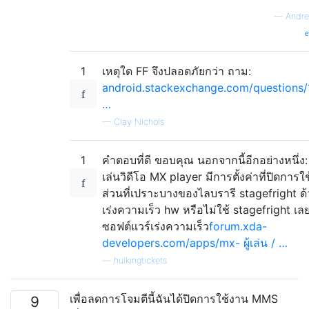
—
Andre
1
เหตุใด FF จึงปลอดภัยกว่า ถาม:
android.stackexchange.com/questions/
…
—
Clay Nichols
1
คำตอบที่ดี ขอบคุณ นอกจากนี้อีกอย่างหนึ่ง: 
เล่นวิดีโอ MX player มีการตั้งค่าที่ปิดการใ
ส่วนที่เปราะบางของไลบรารี stagefright ด
เร่งความเร็ว hw หรือไม่ใช้ stagefright เล
ซอฟต์แวร์เร่งความเร็ว
forum.xda-
developers.com/apps/mx- ผู้เล่น / …
—
hulkingtickets
เพื่อลดการโจมตีนี้ฉันได้ปิดการใช้งาน MMS
9