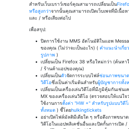
สำหรับเว็บเบราว์เซอร์คุณสามารถเปลี่ยนเป็น
Firef
หรือสูงกว่า
จากนั้นคุณสามารถเปิดเว็บเพจที่มีเนื้อห
และ / หรือเสียงต่อไป
เพื่อสรุป:
ปิดการใช้งาน MMS อัตโนมัติในแอพ Messa
ของคุณ (ไม่ว่าจะเป็นอะไร) (
คำแนะนำเกี่ยว
รูปภาพ
)
เปลี่ยนเป็น Firefox 38 หรือใหม่กว่า (ค้นห
/ ร้านค้าแอปของคุณ)
เปลี่ยนเป็น
ตัว
จัดการระบบไฟล์
ซ่อนภาพขนาด
วิดีโอ
ซึ่งเป็นค่าเริ่มต้นสำหรับ
ผู้บัญชาการทั้
เปลี่ยนเป็นเครื่องเล่นวิดีโอที่มีภูมิคุ้มกันเช่นเค
MX ของเครื่องเล่นวิดีโอ (ตรวจสอบให้แน่ใจว่
ใช้งานการ
ตั้งค่า "HW +" สำหรับรูปแบบวิดีโ
ทั้งหมด
) ชี้โดย
hulkingtickets
อย่าเปิดไฟล์มัลติมีเดียใด ๆ หรือดึงภาพขนา
วิดีโอในแอปพลิเคชั่นอื่นและปิดกั้นการเปิด /