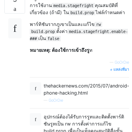
การใช้งาน
คุณสมบัติที่
media.stagefright
เกี่ยวข้อง (ถ้ามี) ใน
ไฟล์กำหนดค่า
build.prop
พาร์ทิชันรากภูเขาเป็นและแก้ไข
rw
ตั้งค่า
build.prop
media.stagefright.enable-
เป็น
###
false
หมายเหตุ: ต้องใช้การเข้าถึงรู
ท
—
GoOrDie
แหล่งที่มา
thehackernews.com/2015/07/android-
phone-hacking.html
—
GoOrDie
อุปกรณ์ต้องได้รับการรูทและติดตั้งพาร์ติ
ชันรูทเป็น rw การตั้งค่าการแก้ไข
build.prop เพื่อเป็นเท็จคุณสมบัติสื่อขั้น