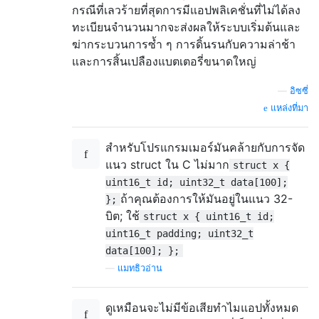
กรณีที่เลวร้ายที่สุดการมีแอปพลิเคชั่นที่ไม่ได้ลง
ทะเบียนจำนวนมากจะส่งผลให้ระบบเริ่มต้นและ
ฆ่ากระบวนการซ้ำ ๆ การดิ้นรนกับความล่าช้า
และการสิ้นเปลืองแบตเตอรี่ขนาดใหญ่
—
อิซซี่
แหล่งที่มา
สำหรับโปรแกรมเมอร์มันคล้ายกับการจัด
แนว struct ใน C ไม่มาก
struct x {
uint16_t id; uint32_t data[100];
ถ้าคุณต้องการให้มันอยู่ในแนว 32-
};
บิต; ใช้
struct x { uint16_t id;
uint16_t padding; uint32_t
data[100]; };
—
แมทธิวอ่าน
ดูเหมือนจะไม่มีข้อเสียทำไมแอปทั้งหมด