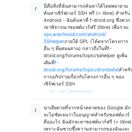
นี่คือสิ่งที่ฉันสามารถค้นหาได้โดยพยายาม
ค้นหาเซิร์ฟเวอร์ SSH ฟรี (= libre) สำหรับ
Android - ฉันค้นหาที่ f-droid.org ซึ่งพวก
เขาพิจารณาซอฟต์แวร์ฟรี (libre) เพื่อรวม:
vps.arachnoid.com/android/
SSHelper
ภายใต้ GPL (โค้ดจากโครงการ
อื่น ๆ ที่ผสมผสาน) กล่าวถึงในที่f-
droid.org/forums/topic/sshelper
ดูเพิ่ม
เติมที่
f-
droid.org/forums/topic/droidsshd
สำหรั
การอภิปรายเกี่ยวกับโครงการอื่น ๆ ของ
เซิร์ฟเวอร์ SSH
—
imz - Ivan Zakharyaschev
น่าเสียดายที่จากหน้าตลาดของ Google มัก
จะไม่ชัดเจนว่าใบอนุญาตสำหรับซอฟต์แวร์
คืออะไร ฉันมักจะหาซอฟต์แวร์ฟรี (= libre)
เพราะฉันซาบซึ้งความสามารถของฉันและ