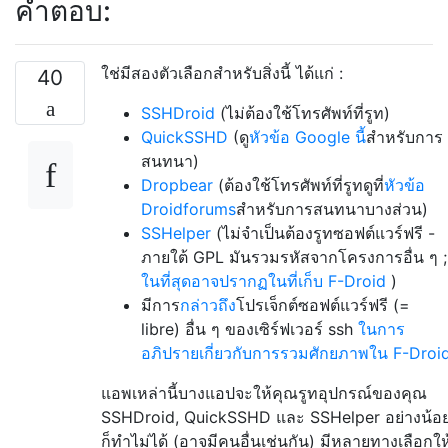
คำตอบ:
ใช่มีสองตัวเลือกสำหรับสิ่งนี้ ได้แก่ :
40
SSHDroid
(ไม่ต้องใช้โทรศัพท์ที่รูท)
QuickSSHD
(ดู
หัวข้อ Google นี้
สำหรับการ
สนทนา)
Dropbear
(ต้องใช้โทรศัพท์ที่รูทดูที่
หัวข้อ
Droidforums
สำหรับการสนทนาบางส่วน)
SSHelper
(ไม่จำเป็นต้องรูทซอฟต์แวร์ฟรี -
ภายใต้ GPL มันรวมรหัสจากโครงการอื่น ๆ ;
ในที่สุดอาจปรากฏในที่เก็บ F-Droid
)
มีการ
กล่าวถึง
โปรเจ็กต์ซอฟต์แวร์ฟรี (=
libre) อื่น ๆ ของเซิร์ฟเวอร์ ssh
ในการ
อภิปรายเกี่ยวกับการรวมศักยภาพใน F-Droi
แอพเหล่านี้บางแอปจะให้คุณรูทอุปกรณ์ของคุณ
SSHDroid, QuickSSHD และ SSHelper อย่างน้อ
ก็ทำไม่ได้ (อาจมีคนอื่นเช่นกัน) มีหลายทางเลือกให