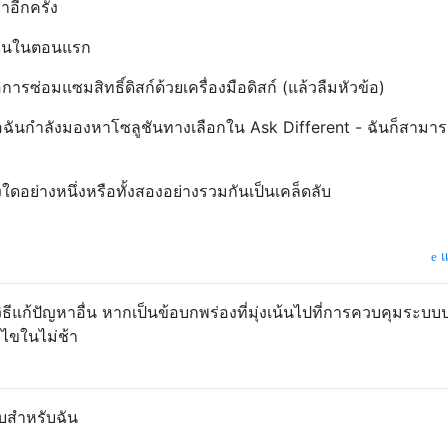
าอีกครั้ง
บฉันในตอนแรก
ารซ่อมแซมสิทธิ์ดิสก์ด้วยเครื่องมือดิสก์ (แล้วลืมหัวข้อ)
ื่อฉันกำลังมองหาโซลูชันทางเลือกใน Ask Different - ฉันก็สามา
างใดอย่างหนึ่งหรือทั้งสองอย่างรวมกันเป็นเคล็ดลับ
แ
็นวิธีแก้ปัญหาอื่น หากเป็นข้อบกพร่องที่มุ่งเน้นไปที่การควบคุมระบบป
้ไขในไม่ช้า
ลับสำหรับฉัน