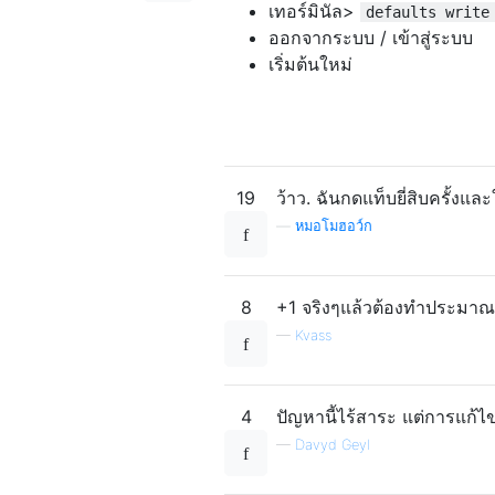
เทอร์มินัล>
defaults write
ออกจากระบบ / เข้าสู่ระบบ
เริ่มต้นใหม่
19
ว้าว. ฉันกดแท็บยี่สิบครั้งแล
—
หมอโมฮอว์ก
8
+1 จริงๆแล้วต้องทำประมาณ 
—
Kvass
4
ปัญหานี้ไร้สาระ แต่การแก้ไข
—
Davyd Geyl