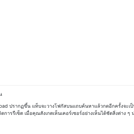
น
hpad ปรากฏขึ้น แท็บจะวางโฟกัสบนแถบค้นหาแล้วกดอีกครั้งจะเป
ารรีเซ็ต เมื่อคุณสังเกตเห็นเคอร์เซอร์อย่างเห็นได้ชัดสิ่งต่าง ๆ น