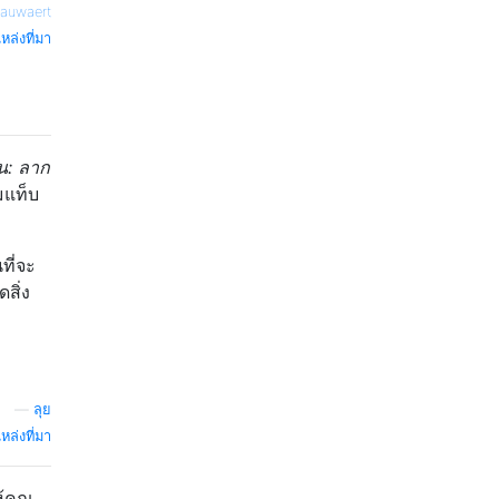
nauwaert
หล่งที่มา
่น: ลาก
มแท็บ
ที่จะ
สิ่ง
—
ลุย
หล่งที่มา
้คุณ