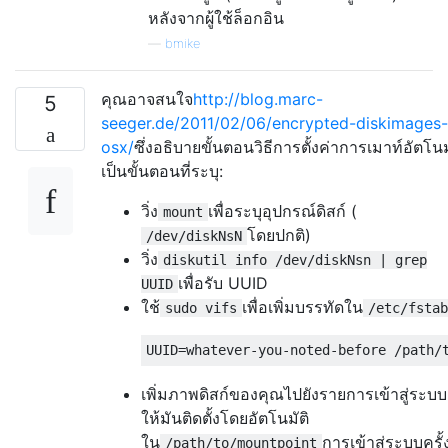
หลังจากผู้ใช้ล็อกอิน
—
bmike
คุณอาจสนใจ
http://blog.marc-
5
seeger.de/2011/02/06/encrypted-diskimages-
osx/
ซึ่งอธิบายขั้นตอนวิธีการตั้งค่าการเมาท์อัตโนม
เป็นขั้นตอนที่ระบุ:
วิ่ง
เพื่อระบุอุปกรณ์ดิสก์ (
mount
โดยปกติ)
/dev/diskNsN
วิ่ง
diskutil info /dev/diskNsn | grep
เพื่อรับ UUID
UUID
ใช้
เพื่อเพิ่มบรรทัดใน
sudo vifs
/etc/fstab
เพิ่มภาพดิสก์ของคุณไปยังรายการเข้าสู่ระบบเ
ให้มันติดตั้งโดยอัตโนมัติ
ใน
การเข้าสู่ระบบครั้
/path/to/mountpoint