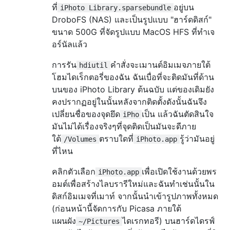
ที่
อยู่บน
iPhoto Library.sparsebundle
DroboFS (NAS) และเป็นรูปแบบ "ฮาร์ดดิสก์"
ขนาด 500G ที่จัดรูปแบบ MacOS HFS ที่ทำเจ
อร์นัลแล้ว
การรัน
คำสั่งจะเมานต์อิมเมจภายใต้
hdiutil
โฮมไดเร็กตอรี่ของฉัน ฉันเบื่อที่จะติดมันที่ด้าน
บนของ iPhoto Library ต้นฉบับ แต่ของเดิมยัง
คงปรากฏอยู่ในนั้นหลังจากติดตั้งดังนั้นฉันจึง
เปลี่ยนชื่อของจุดยึด
เป็น แล้วฉันตัดสินใจ
iPho
มันไม่ได้เรื่องจริงๆที่จุดติดเป็นมันจะดีภาย
ใต้
ตราบใดที่
รู้ว่ามันอยู่
/Volumes
iPhoto.app
ที่ไหน
คลิกตัวเลือก
เพื่อเปิดใช้งานด้วยพร
iPhoto.app
อมต์เพื่อสร้างไลบรารีใหม่และฉันทำเช่นนั้นใน
ดิสก์อิมเมจที่เมาท์ จากนั้นนำเข้ารูปภาพทั้งหมด
(ก่อนหน้านี้จัดการกับ Picasa ภายใต้
แผนผัง
ไดเรกทอรี) บนฮาร์ดไดรฟ์
~/Pictures