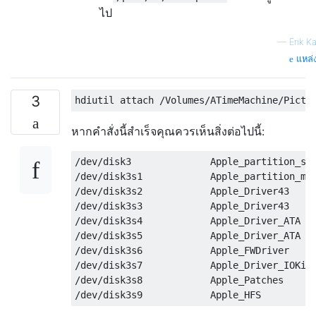
ไป
—
Erik K
แหล่ง
3
หากคำสั่งนี้สำเร็จคุณควรเห็นสิ่งต่อไปนี้:
/dev/disk3              Apple_partition_sch
/dev/disk3s1            Apple_partition_map
/dev/disk3s2            Apple_Driver43     
/dev/disk3s3            Apple_Driver43     
/dev/disk3s4            Apple_Driver_ATA   
/dev/disk3s5            Apple_Driver_ATA   
/dev/disk3s6            Apple_FWDriver     
/dev/disk3s7            Apple_Driver_IOKit 
/dev/disk3s8            Apple_Patches      