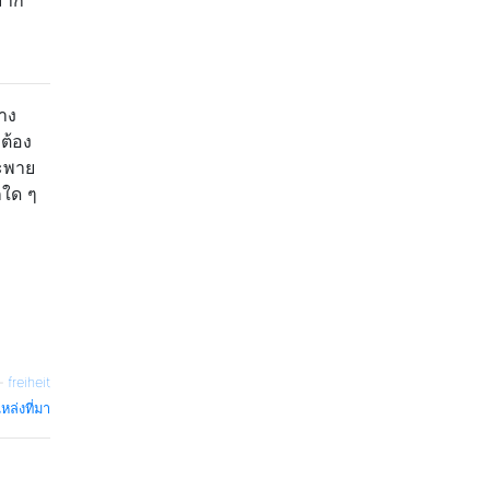
มาก
้าง
ต้อง
สะพาย
กใด ๆ
—
freiheit
หล่งที่มา