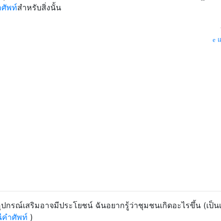
ศัพท์
สำหรับสิ่งนั้น
แ
กรณ์เสริมอาจมีประโยชน์ ฉันอยากรู้ว่าชุมชนเกิดอะไรขึ้น (เป็น
ีคำศัพท์
)