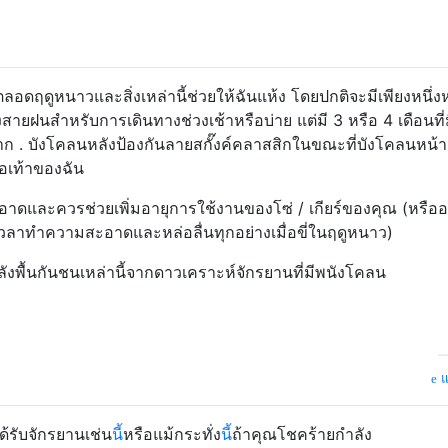
ตลอดฤดูหนาวและสิ่งเหล่านี้ช่วยให้ฉันแห้ง โดยปกติจะมีเพียงหนึ่ง
ลางสายฝนสำหรับการเดินทางช่วงเช้าหรือบ่าย แต่มี 3 หรือ 4 เดือนที่
าก . บังโคลนหลังป้องกันลายสกั๊งค์คลาสสิกในขณะที่บังโคลนหน้า
อเท้าของฉัน
ะอาดและควรช่วยเพิ่มอายุการใช้งานของโซ่ / เกียร์ของคุณ (หรืออ
ถึงเวลาทำความสะอาดและหล่อลื่นทุกอย่างเมื่อขี่ในฤดูหนาว)
ลังพื้นกันชนเหล่านี้จากดาวเคราะห์จักรยานที่มีพนังโคลน
แ
้รับจักรยานเช่น
นี้
หรือแม้กระทั่ง
นี้
ถ้าคุณโชคร้ายกำลัง