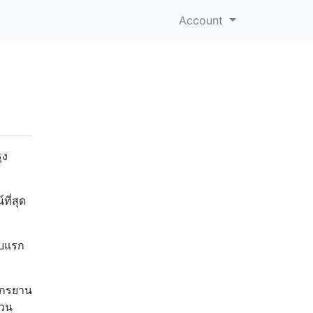
Account
อ
ุง
ที่สุด
ับแรก
จักรยาน
่วน