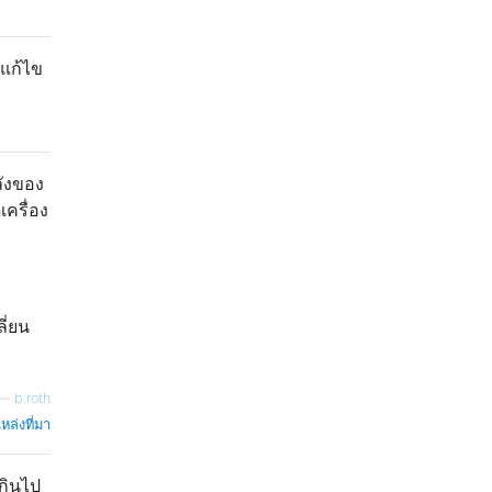
ะแก้ไข
ลังของ
ครื่อง
ี่ยน
—
b.roth
หล่งที่มา
กินไป