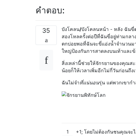
คำตอบ:
บังโคลน
/
บังโคลนหน้า - หลัง ฉันขี่
35
สองโหลครั้งต่อปีที่ฉันขี่อยู่ท่ามก
ตกบ่อยพอที่ฉันจะขี่แอ่งน้ำจำนวนม
ใหญ่ป้องกันการสาดลงบนเท้าและข้
สิ่งเหล่านี้ช่วยให้จักรยานของคุณส
น้อยก็ให้เวลาเพิ่มอีกไม่กี่วันก่อน
ฉันไม่จำ
ที่แน่นอน
รุ่น แต่พวกเขากำ
1
+1; โดยไม่ต้องกันชนคุณจะได