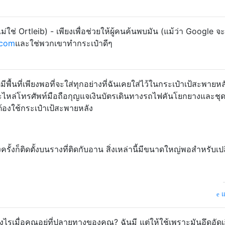
่ใช่ Ortleib) - เพียงเพื่อช่วยให้ผู้คนค้นพบมัน (แม้ว่า Google จ
.com
และใช่พวกเขาทำกระเป๋าดีๆ
่มีพื้นที่เพียงพอที่จะใส่ทุกอย่างที่ฉันเคยใส่ไว้ในกระเป๋าเป้สะพายห
ะไหล่โทรศัพท์มือถือกุญแจเงินบัตรเดินทางรถไฟคันโยกยางและชุดเ
่ต้องใช้กระเป๋าเป้สะพายหลัง
้งก็ติดตั้งบนรางที่ติดกับอาน สิ่งเหล่านี้มีขนาดใหญ่พอสำหรับเปล
แ
รเมื่อคุณอยู่ที่ปลายทางของคุณ? ฉันมี แต่ให้ใช้เพราะมันอึดอัดเ