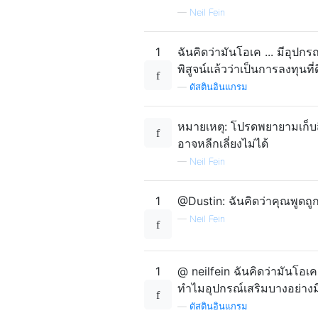
—
Neil Fein
1
ฉันคิดว่ามันโอเค ... มีอุปกรณ
พิสูจน์แล้วว่าเป็นการลงทุนที่ด
—
ดัสตินอินแกรม
หมายเหตุ: โปรดพยายามเก็บสิ่
อาจหลีกเลี่ยงไม่ได้
—
Neil Fein
1
@Dustin: ฉันคิดว่าคุณพูดถู
—
Neil Fein
1
@ neilfein ฉันคิดว่ามันโอเคถ
ทำไมอุปกรณ์เสริมบางอย่างมีป
—
ดัสตินอินแกรม