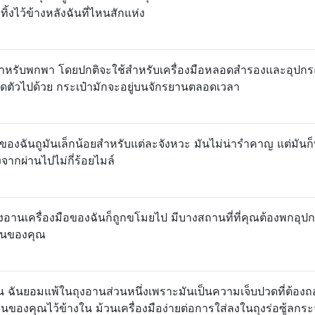
ทิ้งไว้ข้างหลังฉันที่ไหนสักแห่ง
ว้สำหรับพกพา โดยปกติจะใช้สำหรับเครื่องมือหลอดสำรองและอุปกร
ำติดตัวไปด้วย กระเป๋ามักจะอยู่บนจักรยานตลอดเวลา
าของฉันถูมันเล็กน้อยสำหรับแต่ละจังหวะ มันไม่น่ารำคาญ แต่มันก็
งจากผ่านไปไม่กี่ร้อยไมล์
ถุงอานเครื่องมือของฉันก็ถูกขโมยไป มีบางสถานที่ที่คุณต้องพกอุป
รยานของคุณ
แทน ฉันยอมแพ้ในถุงอานส่วนหนึ่งเพราะมันเป็นความเจ็บปวดที่ต้อ
ของคุณไว้ข้างใน ม้วนเครื่องมือง่ายต่อการใส่ลงในถุงร่อซู้ลกร