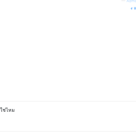
—
AdmB
แ
ใช่ไหม