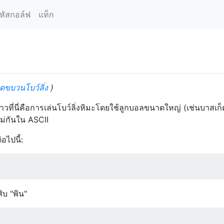
หัสกอล์ฟ
แท็ก
ดขบวนโบว์ลิ่ง
)
วที่นี่คือการเล่นโบว์ลิ่งหิมะโดยใช้ลูกบอลขนาดใหญ่ (เช่นบาสเก
ม่กันใน ASCII
อไปนี้:
ิบ "พิน"