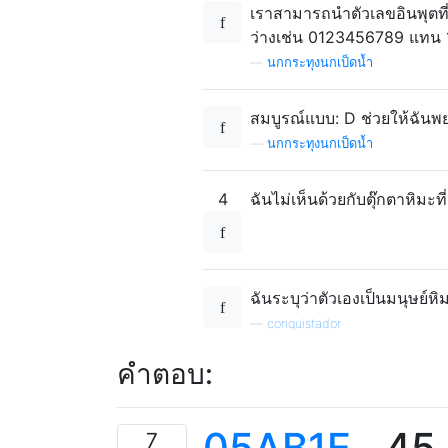
เราสามารถนำตัวเลขอินพุตที่จ
ว่างเช่น 0123456789 แทน 1
—
นกกระทุงนกเป็ดน้ำ
สมบูรณ์แบบ: D ช่วยให้ฉันพ
—
นกกระทุงนกเป็ดน้ำ
4
ฉันไม่เห็นด้วยกับตุ๊กตาหิมะ
ฉันระบุว่าตัวเองเป็นมนุษย์
—
conquistador
คำตอบ:
05AB1E
,
45
7