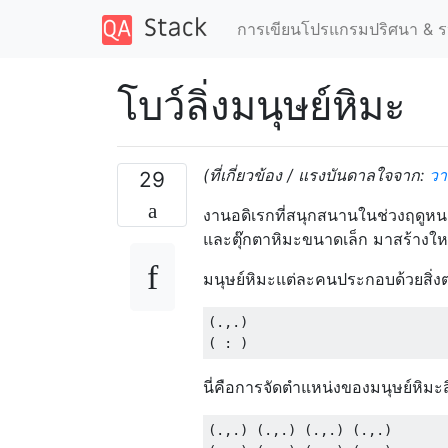
การเขียนโปรแกรมปริศนา & ร
โบว์ลิ่งมนุษย์หิมะ
(ที่เกี่ยวข้อง / แรงบันดาลใจจาก:
วา
29
งานอดิเรกที่สนุกสนานในช่วงฤดูหนา
และตุ๊กตาหิมะขนาดเล็ก มาสร้างให
มนุษย์หิมะแต่ละคนประกอบด้วยสิ่งต่
(.,.)

นี่คือการจัดตำแหน่งของมนุษย์หิมะส
(.,.) (.,.) (.,.) (.,.)
