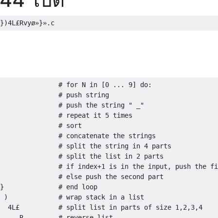
               # for N in [0 ... 9] do:

               # push string

               # push the string " _"

               # repeat it 5 times

               # sort

               # concatenate the strings

               # split the string in 4 parts

               # split the list in 2 parts

               # if index+1 is in the input, push the fi
               # else push the second part

}              # end loop

 )             # wrap stack in a list

  4L£          # split list in parts of size 1,2,3,4

     R         # reverse list
