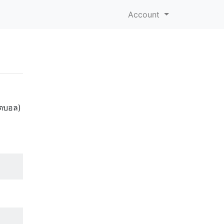
Account
็ตบอล)