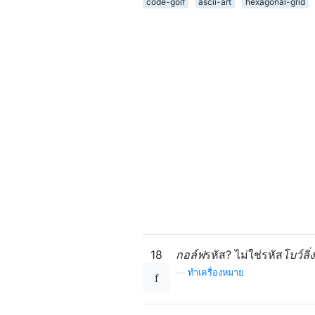
code-golf
ascii-art
hexagonal-grid
18
กอล์ฟ
รหัส? ไม่ใช่รหัส
โบว์ลิ่ง
—
ทำเครื่องหมาย