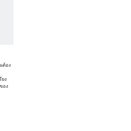
็นต้อง
รียง
สของ