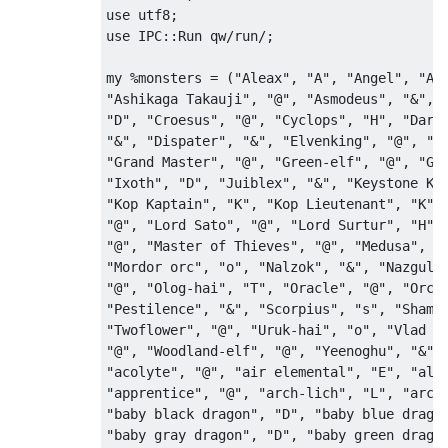
use
 utf8
;
use
 IPC
::
Run
 qw
/
run
/;
my
%
monsters 
=
(
"Aleax"
,
"A"
,
"Angel"
,
"A"
"Ashikaga Takauji"
,
"@"
,
"Asmodeus"
,
"&"
,
"D"
,
"Croesus"
,
"@"
,
"Cyclops"
,
"H"
,
"Dark
"&"
,
"Dispater"
,
"&"
,
"Elvenking"
,
"@"
,
"F
"Grand Master"
,
"@"
,
"Green-elf"
,
"@"
,
"Gr
"Ixoth"
,
"D"
,
"Juiblex"
,
"&"
,
"Keystone Ko
"Kop Kaptain"
,
"K"
,
"Kop Lieutenant"
,
"K"
,
"@"
,
"Lord Sato"
,
"@"
,
"Lord Surtur"
,
"H"
,
"@"
,
"Master of Thieves"
,
"@"
,
"Medusa"
,
"
"Mordor orc"
,
"o"
,
"Nalzok"
,
"&"
,
"Nazgul"
"@"
,
"Olog-hai"
,
"T"
,
"Oracle"
,
"@"
,
"Orcu
"Pestilence"
,
"&"
,
"Scorpius"
,
"s"
,
"Shama
"Twoflower"
,
"@"
,
"Uruk-hai"
,
"o"
,
"Vlad t
"@"
,
"Woodland-elf"
,
"@"
,
"Yeenoghu"
,
"&"
,
"acolyte"
,
"@"
,
"air elemental"
,
"E"
,
"ali
"apprentice"
,
"@"
,
"arch-lich"
,
"L"
,
"arch
"baby black dragon"
,
"D"
,
"baby blue drago
"baby gray dragon"
,
"D"
,
"baby green drago