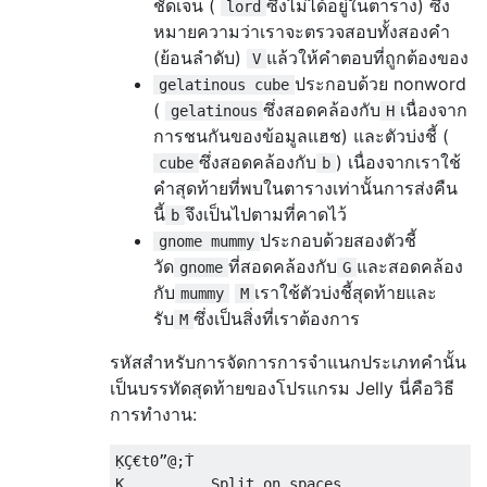
ชัดเจน (
ซึ่งไม่ได้อยู่ในตาราง) ซึ่ง
lord
หมายความว่าเราจะตรวจสอบทั้งสองคำ
(ย้อนลำดับ)
แล้วให้คำตอบที่ถูกต้องของ
V
ประกอบด้วย nonword
gelatinous cube
(
ซึ่งสอดคล้องกับ
เนื่องจาก
gelatinous
H
การชนกันของข้อมูลแฮช) และตัวบ่งชี้ (
ซึ่งสอดคล้องกับ
) เนื่องจากเราใช้
cube
b
คำสุดท้ายที่พบในตารางเท่านั้นการส่งคืน
นี้
จึงเป็นไปตามที่คาดไว้
b
ประกอบด้วยสองตัวชี้
gnome mummy
วัด
ที่สอดคล้องกับ
และสอดคล้อง
gnome
G
กับ
เราใช้ตัวบ่งชี้สุดท้ายและ
mummy
M
รับ
ซึ่งเป็นสิ่งที่เราต้องการ
M
รหัสสำหรับการจัดการการจำแนกประเภทคำนั้น
เป็นบรรทัดสุดท้ายของโปรแกรม Jelly นี่คือวิธี
การทำงาน:
ḲÇ€t0”@;Ṫ

Ḳ          Split on spaces
