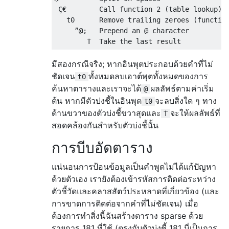
 Ç€        Call function 2 (table lookup) o
   t0      Remove trailing zeroes (function
     ”@;   Prepend an @ character

มีสองกรณีจริง; หากอินพุตประกอบด้วยคำที่ไม่
ชัดเจน
ทั้งหมดลบเอาต์พุตทั้งหมดของการ
t0
ค้นหาตารางและเราจะได้
ผลลัพธ์ตามค่าเริ่ม
@
ต้น หากมีตัวบ่งชี้ในอินพุต
จะลบสิ่งใด ๆ ทาง
t0
ด้านขวาของตัวบ่งชี้ขวาสุดและ
จะให้ผลลัพธ์ที่
Ṫ
สอดคล้องกันสำหรับตัวบ่งชี้นั้น
การบีบอัดตาราง
แน่นอนการป้อนข้อมูลเป็นคำพูดไม่ได้แก้ปัญหา
ด้วยตัวเอง เรายังต้องเข้ารหัสการติดต่อระหว่าง
ตัวชี้วัดและคลาสสัตว์ประหลาดที่เกี่ยวข้อง (และ
การขาดการติดต่อจากคำที่ไม่ชัดเจน) เมื่อ
ต้องการทำสิ่งนี้ฉันสร้างตาราง sparse ด้วย
รายการ 181 ที่ใช้ (ตรงกับตัวบ่งชี้ 181 นี่เป็นการ