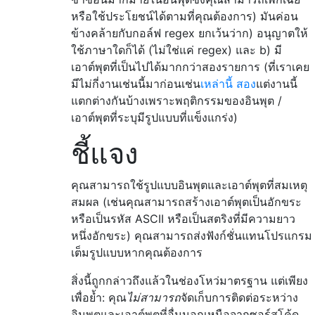
หรือใช้ประโยชน์ได้ตามที่คุณต้องการ) มันค่อน
ข้างคล้ายกับกอล์ฟ regex ยกเว้นว่าก) อนุญาตให้
ใช้ภาษาใดก็ได้ (ไม่ใช่แค่ regex) และ b) มี
เอาต์พุตที่เป็นไปได้มากกว่าสองรายการ (ที่เราเคย
มีไม่กี่งานเช่นนี้มาก่อนเช่น
เหล่านี้
สอง
แต่งานนี้
แตกต่างกันบ้างเพราะพฤติกรรมของอินพุต /
เอาต์พุตที่ระบุมีรูปแบบที่แข็งแกร่ง)
ชี้แจง
คุณสามารถใช้รูปแบบอินพุตและเอาต์พุตที่สมเหตุ
สมผล (เช่นคุณสามารถสร้างเอาต์พุตเป็นอักขระ
หรือเป็นรหัส ASCII หรือเป็นสตริงที่มีความยาว
หนึ่งอักขระ) คุณสามารถส่งฟังก์ชั่นแทนโปรแกรม
เต็มรูปแบบหากคุณต้องการ
สิ่งนี้ถูกกล่าวถึงแล้วในช่องโหว่มาตรฐาน แต่เพียง
เพื่อย้ำ: คุณ
ไม่สามารถ
จัดเก็บการติดต่อระหว่าง
อินพุตและเอาต์พุตที่อื่นนอกเหนือจากซอร์สโค้ด