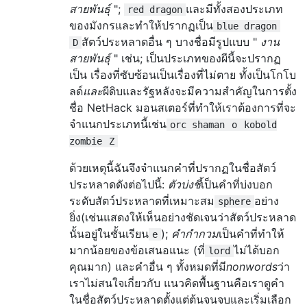
สายพันธุ์
";
และมีทั้งสองประเภท
red dragon
ของมังกรและทำให้ปรากฏเป็น
blue dragon
สัตว์ประหลาดอื่น ๆ บางชื่อมีรูปแบบ "
งาน
D
สายพันธุ์
" เช่น; เป็นประเภทของผีนี้จะปรากฏ
เป็น เรื่องที่ซับซ้อนเป็นเรื่องที่ไม่ตาย ทั้งเป็นโกโบ
ลด์
และ
ผีดิบและรัฐหลังจะมีความสำคัญในการตั้ง
ชื่อ NetHack มอนสเตอร์ที่ทำให้เราต้องการที่จะ
จำแนกประเภทนี้เช่น
orc shaman
o
kobold
zombie
Z
ด้วยเหตุนี้ฉันจึงจำแนกคำที่ปรากฏในชื่อสัตว์
ประหลาดดังต่อไปนี้:
ตัวบ่งชี้
เป็นคำที่บ่งบอก
ระดับสัตว์ประหลาดที่เหมาะสม
อย่าง
sphere
ยิ่ง(เช่นแสดงให้เห็นอย่างชัดเจนว่าสัตว์ประหลาด
นั้นอยู่ในชั้นเรียน
);
คำกำกวม
เป็นคำที่ทำให้
e
มากน้อยของข้อเสนอแนะ (ที่
ไม่ได้บอก
lord
คุณมาก) และคำอื่น ๆ ทั้งหมดที่มี
nonwords
ว่า
เราไม่สนใจเกี่ยวกับ แนวคิดพื้นฐานคือเราดูคำ
ในชื่อสัตว์ประหลาดตั้งแต่ต้นจนจบและเริ่มเลือก