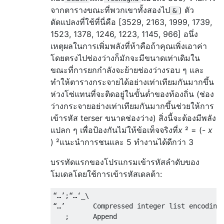
จากตารางขณะที่พวกเขาทั้งสองไป
) ตัว
&
ดัดแปลงที่ใช้ที่นี่คือ [3529, 2163, 1999, 1739,
1523, 1378, 1246, 1223, 1145, 966] อนึ่ง
เหตุผลในการเพิ่มพลังที่ห้าคือถ้าคุณเพิ่งเอาค่า
โดยตรงไปช่องว่างก็มักจะมีขนาดเท่าเดิมใน
ขณะที่การยกกำลังจะย้ายช่องว่างรอบ ๆ และ
ทำให้ตารางกระจายได้อย่างเท่าเทียมกันมากขึ้น
ห่วงโซ่แทนที่จะติดอยู่ในขั้นต่ำของท้องถิ่น (ช่อง
ว่างกระจายอย่างเท่าเทียมกันมากขึ้นช่วยให้การ
เข้ารหัส terser ขนาดช่องว่าง) สิ่งนี้จะต้องมีพลัง
แปลก ๆ เพื่อป้องกันไม่ให้ข้อเท็จจริงที่
x
² = (-
x
) ²แนะนำการชนและ 5 ทำงานได้ดีกว่า 3
บรรทัดแรกของโปรแกรมเข้ารหัสลำดับของ
โมเดลโดยใช้การเข้ารหัสเดลต้า:
“…’;“…‘_\

“…’       Compressed integer list encoding,
   ;      Append
