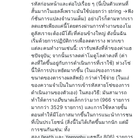
รหัสก่อนหน้าและต่อไปเรื่อย ๆ (นี่เป็นตัวแทนที่
สั้นมากในเยลลี่เพราะมันใช้บ่อยกว่า string →ฟัง
ก์ชั่นการแปลงจำนวนเต็ม) อย่างไรก็ตามหากเรา
ลดแฮชเพียงแค่นี้โดยตรงผ่านการทำงานของโม
ดูลัสเราจะต้องมีโต๊ะที่ค่อนข้างใหญ่ ดังนั้นฉัน
เริ่มด้วยการปฏิบัติการเพื่อลดตาราง พวกเขา
แต่ละคนทำงานเช่นนี้: เรารับพลังที่ห้าของค่าแฮ
ชปัจจุบัน; จากนั้นเราลดค่าโมดูโลค่าคงที่ (ค่า
คงที่ใดขึ้นอยู่กับการดำเนินการที่เราใช้) ห่วงโซ่
นี้ให้การประหยัดมากขึ้น (ในแง่ของการลด
ขนาดของตารางผลลัพธ์) กว่าค่าใช้จ่าย (ในแง่
ของความจำเป็นในการเข้ารหัสสายโซ่ของการ
ดำเนินงานของตัวเอง) ในสองวิธี: มันสามารถ
ทำให้ตาราง
มี
ขนาดเล็กกว่า
มาก
(966 รายการ
มากกว่า 3529 รายการ) และการใช้หลายขั้น
ตอนทำให้มีโอกาสมากขึ้นในการแนะนำการชน
ที่เป็นประโยชน์ (สิ่งนี้ไม่ได้เกิดขึ้นมากนัก แต่มี
การชนกันเช่น: ทั้ง
สอง
และ
แฮชถึง 806) รายการ
Death
Yeenoghu