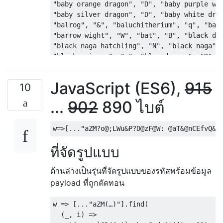
"baby orange dragon"
,
"D"
,
"baby purple wo
"baby silver dragon"
,
"D"
,
"baby white dra
"balrog"
,
"&"
,
"baluchitherium"
,
"q"
,
"bar
"barrow wight"
,
"W"
,
"bat"
,
"B"
,
"black dr
"black naga hatchling"
,
"N"
,
"black naga"
,
"black unicorn"
,
"u"
,
"blue dragon"
,
"D"
,
"brown mold"
,
"F"
,
"brown pudding"
,
"P"
,
"
"carnivorous ape"
,
"Y"
,
"cave spider"
,
"s"
JavaScript (ES6),
915
10
"centipede"
,
"s"
,
"chameleon"
,
":"
,
"chick
"clay golem"
,
"'"
,
"cobra"
,
"S"
,
"cockatri
...
902
890 ไบต์
"crocodile"
,
":"
,
"demilich"
,
"L"
,
"dingo"
"&"
,
"dog"
,
"d"
,
"doppelganger"
,
"@"
,
"dus
w
=>[...
"aZM?o@;LWu&P?D@zF@W: @aT&@nCEfvQ&R
"dwarf lord"
,
"h"
,
"dwarf mummy"
,
"M"
,
"dw
"earth elemental"
,
"E"
,
"electric eel"
,
";
ที่จัดรูปแบบ
"elf"
,
"@"
,
"elf-lord"
,
"@"
,
"energy vorte
"M"
,
"ettin zombie"
,
"Z"
,
"ettin"
,
"H"
,
"f
ด้านล่างเป็นรุ่นที่จัดรูปแบบของรหัสพร้อมข้อมูล
"fire giant"
,
"H"
,
"fire vortex"
,
"v"
,
"fl
payload ที่ถูกตัดทอน
"floating eye"
,
"e"
,
"fog cloud"
,
"v"
,
"fo
"freezing sphere"
,
"e"
,
"frost giant"
,
"H"
"gas spore"
,
"e"
,
"gecko"
,
":"
,
"gelatinou
w 
=>
[...
"aZM(…)"
].
find
(
"Z"
,
"giant ant"
,
"a"
,
"giant bat"
,
"B"
,
"
(
_
,
 i
)
=>