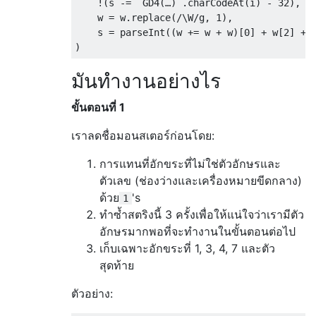
"giant mimic"
,
"m"
,
"giant mummy"
,
"M"
,
"g
!(
s 
-=
`
GD4
(…)`.
charCodeAt
(
i
)
-
32
),
"giant zombie"
,
"Z"
,
"giant"
,
"H"
,
"glass 
    w 
=
 w
.
replace
(
/\W/
g
,
1
),
"gnome king"
,
"G"
,
"gnome lord"
,
"G"
,
"gno
    s 
=
 parseInt
((
w 
+=
 w 
+
 w
)[
0
]
+
 w
[
2
]
+
 
"gnome"
,
"G"
,
"gnomish wizard"
,
"G"
,
"gobl
)
"golden naga hatchling"
,
"N"
,
"golden naga
มันทำงานอย่างไร
"P"
,
"gray unicorn"
,
"u"
,
"green dragon"
,
"P"
,
"gremlin"
,
"g"
,
"grid bug"
,
"x"
,
"gua
"N"
,
"guardian naga"
,
"N"
,
"guide"
,
"@"
,
"
ขั้นตอนที่ 1
"hell hound"
,
"d"
,
"hezrou"
,
"&"
,
"high pr
เราลดชื่อมอนสเตอร์ก่อนโดย:
"hill orc"
,
"o"
,
"hobbit"
,
"h"
,
"hobgoblin
"horned devil"
,
"&"
,
"horse"
,
"u"
,
"housec
การแทนที่อักขระที่ไม่ใช่ตัวอักษรและ
"human zombie"
,
"Z"
,
"human"
,
"@"
,
"hunter
"T"
,
"ice vortex"
,
"v"
,
"iguana"
,
":"
,
"im
ตัวเลข (ช่องว่างและเครื่องหมายขีดกลาง)
"'"
,
"iron piercer"
,
"p"
,
"jabberwock"
,
"J
ด้วย
's
1
"jellyfish"
,
";"
,
"ki-rin"
,
"A"
,
"killer b
ทำซ้ำสตริงนี้ 3 ครั้งเพื่อให้แน่ใจว่าเรามีตัว
"kobold lord"
,
"k"
,
"kobold mummy"
,
"M"
,
"
อักษรมากพอที่จะทำงานในขั้นตอนต่อไป
"Z"
,
"kobold"
,
"k"
,
"kraken"
,
";"
,
"large 
เก็บเฉพาะอักขระที่ 1, 3, 4, 7 และตัว
"large kobold"
,
"k"
,
"large mimic"
,
"m"
,
"
สุดท้าย
"leocrotta"
,
"q"
,
"leprechaun"
,
"l"
,
"lich
"@"
,
"little dog"
,
"d"
,
"lizard"
,
":"
,
"lo
ตัวอย่าง:
"lynx"
,
"f"
,
"mail daemon"
,
"&"
,
"manes"
,
"L"
,
"master mind flayer"
,
"h"
,
"mastodon"