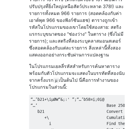
ปรับปรุงที่ยิ่งใหญ่เหนือสัตว์ประหลาด 378!) และ
รายการทั้งหมด 966 รายการ (สอดคล้องกับค่า
เอาต์พุต 966 ของฟังก์ชันแฮช) ตารางถูกเข้า
รหัสในโปรแกรมของเขาโดยใช้สองสาย: สตริง
แรกระบุขนาดของ "ช่องว่าง" ในตาราง (ซึ่งไม่มี
รายการ); และสตริงที่สองระบุคลาสมอนสเตอร์
ซึ่งสอดคล้องกับแต่ละรายการ สิ่งเหล่านี้ทั้งสอง
แสดงออกอย่างกระชับผ่านการแปลงฐาน
ในโปรแกรมเยลลี่รหัสสำหรับการค้นหาตาราง
พร้อมกับตัวโปรแกรมจะแสดงในบรรทัดที่สองนับ
จากครั้งแรก
เป็นต้นไป นี่คือการทำงานของ
µ
โปรแกรมในส่วนนี้:
“…’ḃ21+\iµØW“&;:' ”;“…’b58¤ị;0ị@

“…’                              Base 250 r
   ḃ21                           Convert to
      +\                         Cumulative
        i                        Find the i