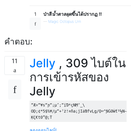
1
ป่าสี
น้ำตาลผุด
ขึ้นได้ปรากฏ !!
—
Magic Octopus Urn
คำตอบ:
Jelly
, 309 ไบต์ใน
11
การเข้ารหัสของ
Jelly
“Æ÷“¥s“ɲ“¡µ’;“ịƊ⁴çNṂ‘_\

OḌ;¢*5$%¥/µ“+⁷ż!¤ña¡jIȧƁfvḶg/Ọ=^ƝĠ0Ẇƭ³½N~=
ลองออนไลน์!