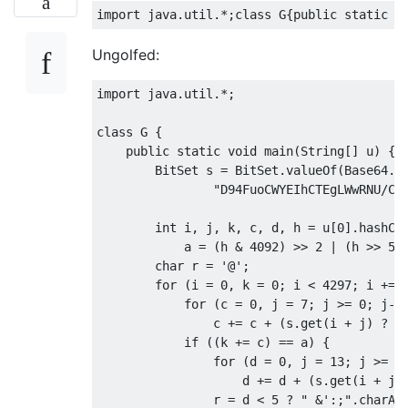
Ungolfed:
import java.util.*;

class G {

    public static void main(String[] u) {

        BitSet s = BitSet.valueOf(Base64.ge
                "D94FuoCWYEIhCTEgLWwRNU/CM
        int i, j, k, c, d, h = u[0].hashCod
            a = (h & 4092) >> 2 | (h >> 5) 
        char r = '@';

        for (i = 0, k = 0; i < 4297; i += 1
            for (c = 0, j = 7; j >= 0; j--)
                c += c + (s.get(i + j) ? 1 
            if ((k += c) == a) {

                for (d = 0, j = 13; j >= 8;
                    d += d + (s.get(i + j) 
                r = d < 5 ? " &':;".charAt(