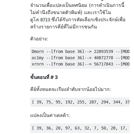
"vampire lord"
,
"V"
,
"vampire"
,
"V"
,
"viol
จำนวนเพื่อแปลงเป็นทศนิยม (การดำเนินการนี้
"d"
,
"warhorse"
,
"u"
,
"warrior"
,
"@"
,
"wat
ไม่คำนึงถึงขนาดตัวพิมพ์) และเราใช้โม
"water demon"
,
"&"
,
"water elemental"
,
"E"
ดูโล
ซึ่งได้รับการคัดเลือกเชิงประจักษ์เพื่อ
8713
"n"
,
"water troll"
,
"T"
,
"werejackal"
,
"d"
สร้างรายการคีย์ที่ไม่มีการชนกัน
"white dragon"
,
"D"
,
"white unicorn"
,
"u"
,
"winter wolf cub"
,
"d"
,
"winter wolf"
,
"d"
ตัวอย่าง:
"wood golem"
,
"'"
,
"wood nymph"
,
"n"
,
"woo
"q"
,
"xan"
,
"x"
,
"xorn"
,
"X"
,
"yellow drag
Dmorn --[from base 36]--> 22893539 --[MOD 8
"yellow mold"
,
"F"
,
"yeti"
,
"Y"
,
"zruty"
,
oc1my --[from base 36]--> 40872778 --[MOD 8
for
my
 $monster 
(
sort keys 
%
monsters
)
{
    run 
[
"./jelly"
,
"fu"
,
"monsters.j"
,
 $m
ขั้นตอนที่ # 3
print
"$monster -> \"$out\" ("
,
(
$out ne $monsters
{
$monster
}
?
"in
คีย์ทั้งหมดจะเรียงลำดับจากน้อยไปมาก:
}
แปลงเป็นค่าเดลต้า: