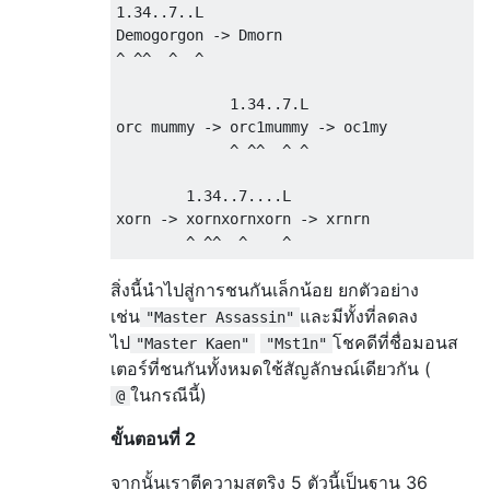
1.34..7..L

"H"
,
"monk"
,
"@"
,
"monkey"
,
"Y"
,
"mountain
Demogorgon -> Dmorn

"mumak"
,
"q"
,
"nalfeshnee"
,
"&"
,
"neandert
^ ^^  ^  ^

"nurse"
,
"@"
,
"ochre jelly"
,
"j"
,
"ogre ki
"orange dragon"
,
"D"
,
"orc mummy"
,
"M"
,
"o
             1.34..7.L

"orc"
,
"o"
,
"orc-captain"
,
"o"
,
"owlbear"
,
orc mummy -> orc1mummy -> oc1my

"paper golem"
,
"'"
,
"piranha"
,
";"
,
"pit f
             ^ ^^  ^ ^

"plains centaur"
,
"C"
,
"pony"
,
"u"
,
"pries
"@"
,
"purple worm"
,
"w"
,
"pyrolisk"
,
"c"
,
        1.34..7....L

"quasit"
,
"i"
,
"queen bee"
,
"a"
,
"quiverin
xorn -> xornxornxorn -> xrnrn

"ranger"
,
"@"
,
"raven"
,
"B"
,
"red dragon"
,
"red naga hatchling"
,
"N"
,
"red naga"
,
"N"
"rock troll"
,
"T"
,
"rogue"
,
"@"
,
"rope gol
สิ่งนี้นำไปสู่การชนกันเล็กน้อย ยกตัวอย่าง
"rust monster"
,
"R"
,
"salamander"
,
":"
,
"s
เช่น
และมีทั้งที่ลดลง
"sasquatch"
,
"Y"
,
"scorpion"
,
"s"
,
"sergea
"Master Assassin"
"shark"
,
";"
,
"shocking sphere"
,
"e"
,
"sho
ไป
โชคดีที่ชื่อมอนส
"Master Kaen"
"Mst1n"
"silver dragon"
,
"D"
,
"skeleton"
,
"Z"
,
"sm
เตอร์ที่ชนกันทั้งหมดใช้สัญลักษณ์เดียวกัน (
"soldier ant"
,
"a"
,
"soldier"
,
"@"
,
"spott
ในกรณีนี้)
@
"steam vortex"
,
"v"
,
"stone giant"
,
"H"
,
"
"straw golem"
,
"'"
,
"student"
,
"@"
,
"succu
ขั้นตอนที่ 2
"tiger"
,
"f"
,
"titan"
,
"H"
,
"titanothere"
,
"troll"
,
"T"
,
"umber hulk"
,
"U"
,
"valkyrie
จากนั้นเราตีความสตริง 5 ตัวนี้เป็นฐาน 36