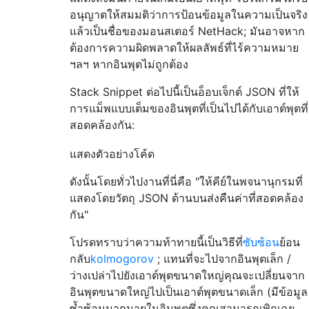
อนุญาตให้สมมติว่าการป้อนข้อมูลในความเป็นจริง
แล้วเป็นชื่อของมอนสเตอร์ NetHack; มันอาจหาก
ต้องการความผิดพลาดให้ผลลัพธ์ที่ไร้ความหมาย
ฯลฯ หากอินพุตไม่ถูกต้อง
Stack Snippet ต่อไปนี้เป็นอ็อบเจ็กต์ JSON ที่ให้
การแม็พแบบเต็มของอินพุตที่เป็นไปได้กับเอาต์พุตที่
สอดคล้องกัน:
แสดงตัวอย่างโค้ด
ดังนั้นโดยทั่วไปงานที่นี่คือ "ให้คีย์ในพจนานุกรมที่
แสดงโดยวัตถุ JSON ด้านบนส่งคืนค่าที่สอดคล้อง
กัน"
โปรดทราบว่าความท้าทายนี้เป็นวิธีที่
ซับซ้อน
ย้อน
กลับ
kolmogorov
; แทนที่จะไปจากอินพุตเล็ก /
ว่างเปล่าไปยังเอาต์พุตขนาดใหญ่คุณจะเปลี่ยนจาก
อินพุตขนาดใหญ่ไปเป็นเอาต์พุตขนาดเล็ก (มีข้อมูล
ซ้ำซ้อนมากมายในอินพุตซึ่งคุณสามารถเพิกเฉย