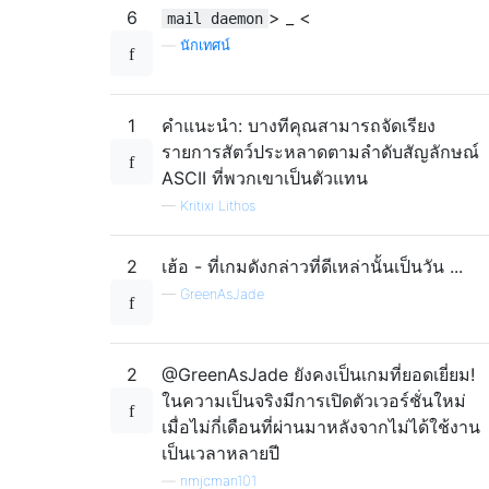
6
> _ <
mail daemon
—
นักเทศน์
1
คำแนะนำ: บางทีคุณสามารถจัดเรียง
รายการสัตว์ประหลาดตามลำดับสัญลักษณ์
ASCII ที่พวกเขาเป็นตัวแทน
—
Kritixi Lithos
2
เฮ้อ - ที่เกมดังกล่าวที่ดีเหล่านั้นเป็นวัน ...
—
GreenAsJade
2
@GreenAsJade ยังคงเป็นเกมที่ยอดเยี่ยม!
ในความเป็นจริงมีการเปิดตัวเวอร์ชั่นใหม่
เมื่อไม่กี่เดือนที่ผ่านมาหลังจากไม่ได้ใช้งาน
เป็นเวลาหลายปี
—
nmjcman101