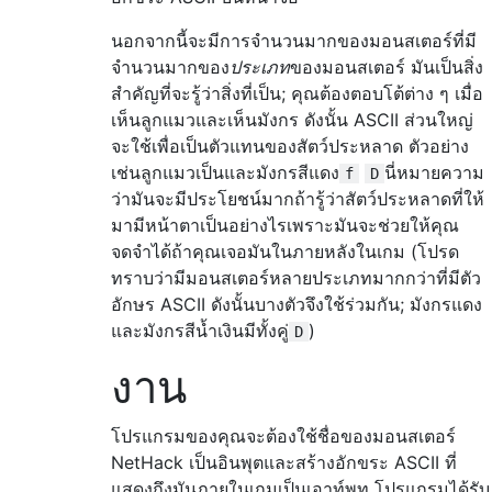
นอกจากนี้จะมีการจำนวนมากของมอนสเตอร์ที่มี
จำนวนมากของ
ประเภท
ของมอนสเตอร์ มันเป็นสิ่ง
สำคัญที่จะรู้ว่าสิ่งที่เป็น; คุณต้องตอบโต้ต่าง ๆ เมื่อ
เห็นลูกแมวและเห็นมังกร ดังนั้น ASCII ส่วนใหญ่
จะใช้เพื่อเป็นตัวแทนของสัตว์ประหลาด ตัวอย่าง
เช่นลูกแมวเป็นและมังกรสีแดง
นี่หมายความ
f
D
ว่ามันจะมีประโยชน์มากถ้ารู้ว่าสัตว์ประหลาดที่ให้
มามีหน้าตาเป็นอย่างไรเพราะมันจะช่วยให้คุณ
จดจำได้ถ้าคุณเจอมันในภายหลังในเกม (โปรด
ทราบว่ามีมอนสเตอร์หลายประเภทมากกว่าที่มีตัว
อักษร ASCII ดังนั้นบางตัวจึงใช้ร่วมกัน; มังกรแดง
และมังกรสีน้ำเงินมีทั้งคู่
)
D
งาน
โปรแกรมของคุณจะต้องใช้ชื่อของมอนสเตอร์
NetHack เป็นอินพุตและสร้างอักขระ ASCII ที่
แสดงถึงมันภายในเกมเป็นเอาท์พุท โปรแกรมได้รับ