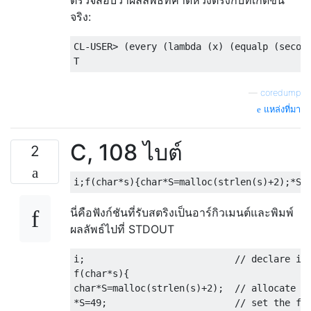
ตรวจสอบว่าผลลัพธ์ที่คาดหวังตรงกับที่เกิดขึ้น
จริง:
CL-USER> (every (lambda (x) (equalp (second
—
coredump
แหล่งที่มา
C, 108 ไบต์
2
i
;
f
(
char
*
s
){
char
*
S
=
malloc
(
strlen
(
s
)+
2
);*
S
=
นี่คือฟังก์ชันที่รับสตริงเป็นอาร์กิวเมนต์และพิมพ์
ผลลัพธ์ไปที่ STDOUT
i
;
// declare i 
f
(
char
*
s
){
char
*
S
=
malloc
(
strlen
(
s
)+
2
);
// allocate s
*
S
=
49
;
// set the fi