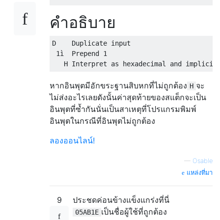
คำอธิบาย
D    Duplicate input

 1ì  Prepend 1

หากอินพุตมีอักขระฐานสิบหกที่ไม่ถูกต้อง
จะ
H
ไม่ส่งอะไรเลยดังนั้นค่าสุดท้ายของสแต็กจะเป็น
อินพุตที่ซ้ำกันนั่นเป็นสาเหตุที่โปรแกรมพิมพ์
อินพุตในกรณีที่อินพุตไม่ถูกต้อง
ลองออนไลน์!
—
Osable
แหล่งที่มา
9
ประชดค่อนข้างแข็งแกร่งที่นี่
เป็นชื่อผู้ใช้ที่ถูกต้อง
05AB1E