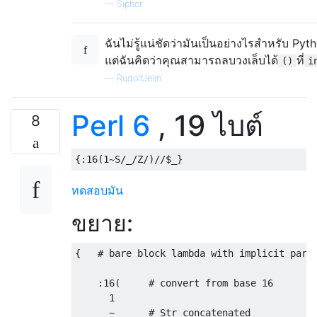
—
Siphor
ฉันไม่รู้แน่ชัดว่ามันเป็นอย่างไรสำหรับ Pyt
แต่ฉันคิดว่าคุณสามารถลบวงเล็บได้
ที่
()
i
—
RudolfJelin
Perl 6
, 19 ไบต์
8
{:
16
(
1
~
S
/
_
/
Z
/)
//$_}
ทดสอบมัน
ขยาย:
{
# bare block lambda with implicit para
:
16
(
# convert from base 16
1
~
# Str concatenated