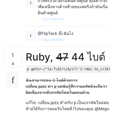
ถ้าสตริงไม่ได้เริ่มต้นด้วยศูนย์ คุณควรจะ
เพิ่มหนึ่งทางด้านซ้ายของสตริงถ้ามันเริ่ม
ต้นด้วยศูนย์
—
0WJYxW9FMN
@FlipTack อ๊ะฉันโง่
—
0WJYxW9FMN
Ruby,
47
44 ไบต์
1
ฉัน
สามารถ
ลบ 3 ไบต์ด้วยการ
เปลี่ยน
ค่า
แต่ฉันรู้สึกว่าผลลัพธ์จะถือว่า
puts
p
ผิดเนื่องจากมีบรรทัดใหม่ในตอนท้าย
แก้ไข: เปลี่ยน
สำหรับ
เป็นบรรทัดใหม่ต่อ
puts
p
ท้ายได้รับการยอมรับโดยทั่วไปขอบคุณ @Mego