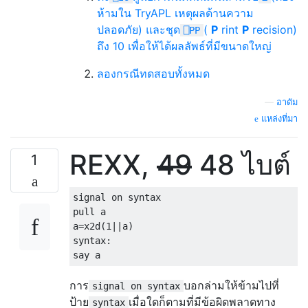
ห้ามใน TryAPL เหตุผลด้านความ
ปลอดภัย) และชุด
(
P
rint
P
recision)
⎕PP
ถึง 10 เพื่อให้ได้ผลลัพธ์ที่มีขนาดใหญ่
ลองกรณีทดสอบทั้งหมด
—
อาดัม
แหล่งที่มา
REXX,
49
48 ไบต์
1
signal on syntax

pull a

a=x2d(1||a)

syntax:

การ
บอกล่ามให้ข้ามไปที่
signal on syntax
ป้าย
เมื่อใดก็ตามที่มีข้อผิดพลาดทาง
syntax