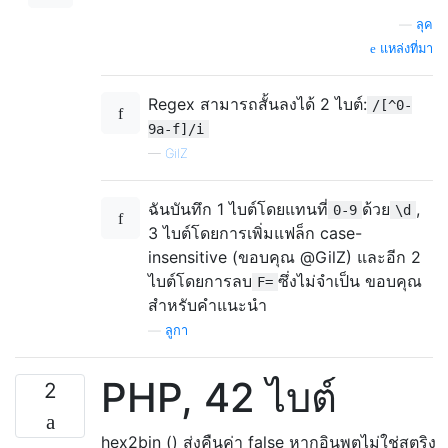
—
ลุค
แหล่งที่มา
Regex สามารถสั้นลงได้ 2 ไบต์:
/[^0-
9a-f]/i
—
GilZ
ฉันบันทึก 1 ไบต์โดยแทนที่
ด้วย
,
0-9
\d
3 ไบต์โดยการเพิ่มแฟล็ก case-
insensitive (ขอบคุณ @GilZ) และอีก 2
ไบต์โดยการลบ
ซึ่งไม่จำเป็น ขอบคุณ
F=
สำหรับคำแนะนำ
—
ลูกา
PHP, 42 ไบต์
2
hex2bin () ส่งคืนค่า false หากอินพุตไม่ใช่สตริง