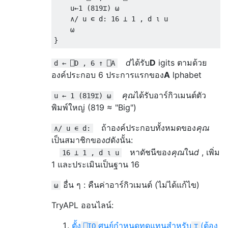
    u
←
1
(
819
⌶)
⍵
∧/
 u 
∊
 d
:
16
⊥
1
,
 d 
⍳
 u

⍵
}
d
ได้รับ
D
igits ตามด้วย
d ← ⎕D , 6 ↑ ⎕A
องค์ประกอบ 6 ประการแรกของ
A
lphabet
คุณ
ได้รับอาร์กิวเมนต์ตัว
u ← 1 (819⌶) ⍵
พิมพ์ใหญ่ (819 ≈ "Big")
ถ้าองค์ประกอบทั้งหมดของ
คุณ
∧/ u ∊ d:
เป็นสมาชิกของ
d
ดังนั้น:
หาดัชนีของ
คุณ
ใน
d
, เพิ่ม
16 ⊥ 1 , d ⍳ u
1 และประเมินเป็นฐาน 16
อื่น ๆ : คืนค่าอาร์กิวเมนต์ (ไม่ได้แก้ไข)
⍵
TryAPL ออนไลน์:
ตั้ง
ศูนย์กำหนดทดแทนสำหรับ
(ต้อง
⎕IO
⌶