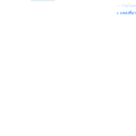
—
FlipTack
แหล่งที่มา