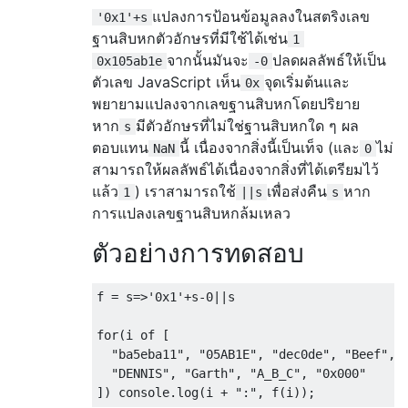
แปลงการป้อนข้อมูลลงในสตริงเลข
'0x1'+s
ฐานสิบหกตัวอักษรที่มีใช้ได้เช่น
1
จากนั้นมันจะ
ปลดผลลัพธ์ให้เป็น
0x105ab1e
-0
ตัวเลข JavaScript เห็น
จุดเริ่มต้นและ
0x
พยายามแปลงจากเลขฐานสิบหกโดยปริยาย
หาก
มีตัวอักษรที่ไม่ใช่ฐานสิบหกใด ๆ ผล
s
ตอบแทน
นี้ เนื่องจากสิ่งนี้เป็นเท็จ (และ
ไม่
NaN
0
สามารถให้ผลลัพธ์ได้เนื่องจากสิ่งที่ได้เตรียมไว้
แล้ว
) เราสามารถใช้
เพื่อส่งคืน
หาก
1
||s
s
การแปลงเลขฐานสิบหกล้มเหลว
ตัวอย่างการทดสอบ
f 
=
 s
=>
'0x1'
+
s
-
0
||
s
for
(
i of 
[
"ba5eba11"
,
"05AB1E"
,
"dec0de"
,
"Beef"
,
"DENNIS"
,
"Garth"
,
"A_B_C"
,
"0x000"
])
 console
.
log
(
i 
+
":"
,
 f
(
i
));