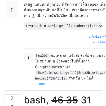
เลขฐานสิบหกที่ถูกต้อง นี่สั้นกว่าการใช้ regex เพื่อ
ค้นหาเลขฐานสิบหกที่ไม่ใช่ แต่เราต้องการตัวดำเน
การ @ เนื่องจากมันไม่เงียบเมื่อล้มเหลว
—
อเล็กซ์ฮาวสกีก
แหล่งที่
ล้มเหลวสำหรับสตริงที่มีความยาว
hex2bin
ไม่สม่ำเสมอ ยังคงสองไบต์สั้นกว่า
ด้วย
:
preg_match
<?
=@hex2bin($s=$argv[1])|@hex2bin($s.a)
สำหรับ 57 ไบต์
hexdec("1$s"):$s;
—
ติตัส
bash,
46
35
31
2