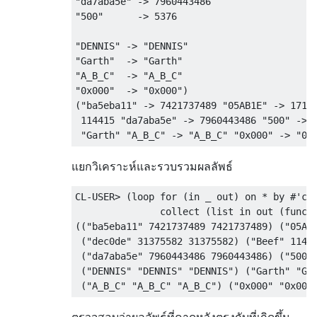
"da7aba5e" -> 7960443486

"500"      -> 5376

"DENNIS" -> "DENNIS"

"Garth"  -> "Garth"

"A_B_C"  -> "A_B_C"

"0x000"  -> "0x000")

("ba5eba11" -> 7421737489 "05AB1E" -> 17148
 114415 "da7aba5e" -> 7960443486 "500" -> 5
แยกวิเคราะห์และรวบรวมผลลัพธ์
CL-USER> (loop for (in _ out) on * by #'cdd
               collect (list in out (funcal
(("ba5eba11" 7421737489 7421737489) ("05AB1
 ("dec0de" 31375582 31375582) ("Beef" 11441
 ("da7aba5e" 7960443486 7960443486) ("500" 
 ("DENNIS" "DENNIS" "DENNIS") ("Garth" "Gar