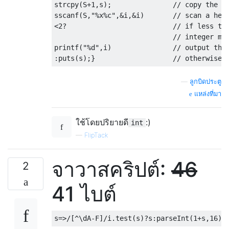
strcpy
(
S
+
1
,
s
);
// copy the o
sscanf
(
S
,
"%x%c"
,&
i
,&
i
)
// scan a hex
<
2
?
// if less th
// integer ma
printf
(
"%d"
,
i
)
// output the
:
puts
(
s
);}
// otherwise,
—
ลูกบิดประตู
แหล่งที่มา
ใช้โดยปริยายดี
:)
int
—
FlipTack
จาวาสคริปต์:
46
2
41 ไบต์