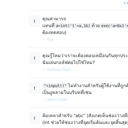
แ
คุณสามารถ
แทนที่
ด้วย
a=int('1'+a,16)
exec'a=0x1'
ต้องทดสอบ)
—
Rod
คุณรู้ไหมว่าเราจะต้องตอบเหมือนกันทุกปร
ฉันเล่นกอล์ฟต่อไปใช่ไหม?
—
Anthony Pham
ไม่ทำงานสำหรับผู้ใช้งานที่ถูก
"+input()"
เป็นงูหลามในบริบทที่เช่น
—
heinrich5991
ล้มเหลวสำหรับ "abc" (สังเกตเห็นช่องว่างที่ส
(int ช่วยให้ช่องว่างที่จุดเริ่มต้นและจุดสิ้นสุด