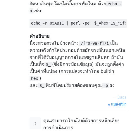
จัดหาอินพุต
โดยไม่ขึ้น
บรรทัดใหม่ ด้วย
echo -
เช่น:
n
คำอธิบาย
นี้จะสวยตรงไปข้างหน้า:
เป็น
/[^0-9a-f]/i
ความจริงถ้าใส่ประกอบด้วยอักขระอื่นนอกเหนือ
จากที่ได้รับอนุญาตภายในเลขฐานสิบหก ถ้ามัน
เป็นเท็จ
(ซึ่งมีการป้อนข้อมูล) มันจะถูกตั้งค่า
$_
เป็นค่าที่แปลง (การแปลงจะทำโดย builtin
)
hex
และ
พิมพ์โดยปริยายต้องขอบคุณ
ธง
$_
-p
—
Dada
แหล่งที่มา
คุณสามารถโกนไบต์ด้วยการหลีกเลี่ยง
การดำเนินการ