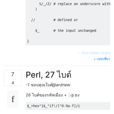
      S
/
_
/
Z
/
# replace an underscore with 
)
//         # defined or
    $_       
# the input unchanged
}
—
Brad Gilbert b2gills
แหล่งที่มา
Perl, 27 ไบต์
7
-1 ขอบคุณไบต์@ardnew
26 ไบต์ของรหัสเมือง +
ธง
-p
$_
=
hex
"1$_"
if
!
/[^0-9a-f]/
i