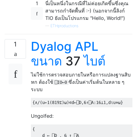
1
นี่เป็นหนึ่งในกรณีที่ไม่ค่อยเกิดขึ้นซึ่งคุณ
สามารถกำจัดพื้นที่ :-) (นอกจากนี้ลิงก์
TIO ยังเป็นโปรแกรม "Hello, World!")
—
ETHproductions
Dyalog APL
1
ขนาด
37
ไบต์
ไม่ใช้การตรวจสอบภายในหรือการแปลงฐานสิบ
หก ต้องใช้
ซึ่งเป็นค่าเริ่มต้นในหลาย ๆ
⎕IO←0
ระบบ
{∧/(
u
←
1
(
819
⌶)⍵)∊
d
←⎕
D
,
6
↑⎕
A
:
16
⊥
1
,
d
⍳
u
⋄⍵}
Ungolfed:
{
    d 
←
⎕
D 
,
6
↑
⎕
A
