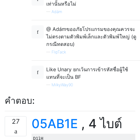
เท่านั้นหรือไม่
—
Adám
@ Adámขออภัยโปรแกรมของคุณควรจะ
ไม่ตรงตามตัวพิมพ์เล็กและตัวพิมพ์ใหญ่ (ดู
กรณีทดสอบ)
—
FlipTack
Like Unary ยกเว้นการเข้ารหัสชื่อผู้ใช้
แทนที่จะเป็น BF
—
MilkyWay90
คำตอบ:
05AB1E
, 4 ไบต์
27