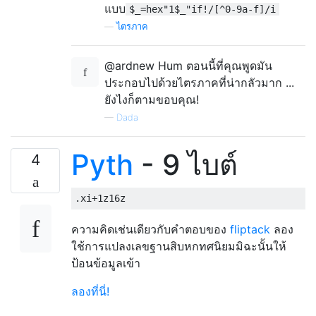
แบบ
$_=hex"1$_"if!/[^0-9a-f]/i
—
ไตรภาค
@ardnew Hum ตอนนี้ที่คุณพูดมัน
ประกอบไปด้วยไตรภาคที่น่ากลัวมาก ...
ยังไงก็ตามขอบคุณ!
—
Dada
Pyth
- 9 ไบต์
4
ความคิดเช่นเดียวกับคำตอบของ
fliptack
ลอง
ใช้การแปลงเลขฐานสิบหกทศนิยมมิฉะนั้นให้
ป้อนข้อมูลเข้า
ลองที่นี่!