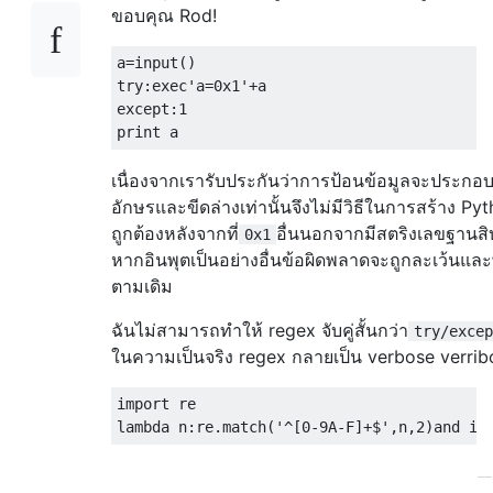
ขอบคุณ Rod!
a
=
input
()
try
:
exec
'a=0x1'
+
a
except
:
1
print
 a
เนื่องจากเรารับประกันว่าการป้อนข้อมูลจะประกอบ
อักษรและขีดล่างเท่านั้นจึงไม่มีวิธีในการสร้าง Pyth
ถูกต้องหลังจากที่
อื่นนอกจากมีสตริงเลขฐานส
0x1
หากอินพุตเป็นอย่างอื่นข้อผิดพลาดจะถูกละเว้นและ
ตามเดิม
ฉันไม่สามารถทำให้ regex จับคู่สั้นกว่า
try/excep
ในความเป็นจริง regex กลายเป็น verbose verrib
import
 re
lambda
 n
:
re
.
match
(
'^[0-9A-F]+$'
,
n
,
2
)
and
 in