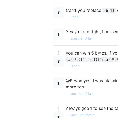
Can't you replace
(b-1)
—
Dada
Yes you are right, I missed
—
Jonathan Allan
1
you can win 5 bytes, if yo
{a}'*b)[1:]}={(f'+{a}'*a
—
Erwan
@Erwan yes, I was plannin
more too.
—
Jonathan Allan
1
Always good to see the t
—
Jack Brounstein