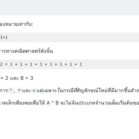
่องหมายเท่ากับ:
ารทางคณิตศาสตร์ดังนั้น
 A = 2 และ B = 3
นการ
,
และ
แต่
เฉพาะในกรณีที่
สัญลักษณ์ใหม่ที่มีมากขึ้น
^
*
+
ดเล็กเพียงพอเพื่อให้ A ^ B จะไม่ล้นประเภทจำนวนเต็มเริ่มต้นขอ