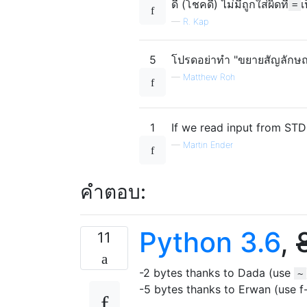
ดี (โชคดี) ไม่มีถูกใส่ผิดที่
เ
=
—
R. Kap
5
โปรดอย่าทำ "ขยายสัญลักษณ์
—
Matthew Roh
1
If we read input from STDI
—
Martin Ender
คำตอบ:
Python 3.6
,
11
-2 bytes thanks to Dada (use
~
-5 bytes thanks to Erwan (use f