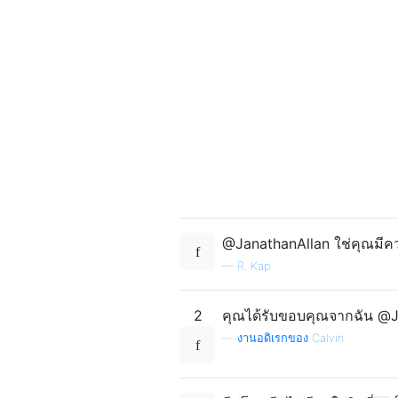
@JanathanAllan ใช่คุณมีควา
—
R. Kap
2
คุณได้รับขอบคุณจากฉัน @Jo
—
งานอดิเรกของ Calvin