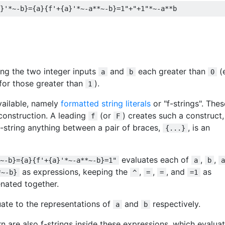
}'*~-b}={a}{f'+{a}'*~-a**~-b}=1"
+
"+1"
*~-
a
**
b
ing the two integer inputs
and
each greater than
(
a
b
0
 for those greater than
).
1
vailable, namely
formatted string literals
or "f-strings". Thes
construction. A leading
(or
) creates such a construct,
f
F
 f-string anything between a pair of braces,
, is an
{...}
evaluates each of
,
,
~-b}={a}{f'+{a}'*~-a**~-b}=1"
a
b
a
as expressions, keeping the
,
,
, and
as
*~-b}
^
=
=
=1
enated together.
ate to the representations of
and
respectively.
a
b
rn are also f-strings inside these expressions, which evalua