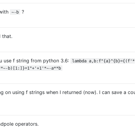
with
?
~-b
 that.
u use f string from python 3.6:
lambda a,b:f"{a}^{b}={(f'*
**~-b)[1:]}=1"+'+1'*~-a**b
g on using f strings when I returned (now). I can save a co
adpole operators.