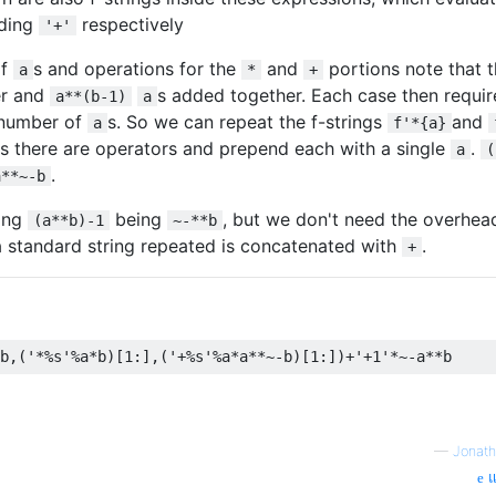
ading
respectively
'+'
of
s and operations for the
and
portions note that t
a
*
+
er and
s added together. Each case then requir
a**(b-1)
a
 number of
s. So we can repeat the f-strings
and
a
f'*{a}
s there are operators and prepend each with a single
.
a
(
.
a**~-b
sing
being
, but we don't need the overhead
(a**b)-1
~-**b
a standard string repeated is concatenated with
.
+
b
,(
'*%s'
%
a
*
b
)[
1
:],(
'+%s'
%
a
*
a
**~-
b
)[
1
:])+
'+1'
*~-
a
**
b
—
Jonath
แ