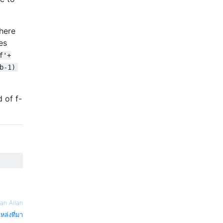
here
es
f'+
b-1)
 of f-
an Allan
หล่งที่มา