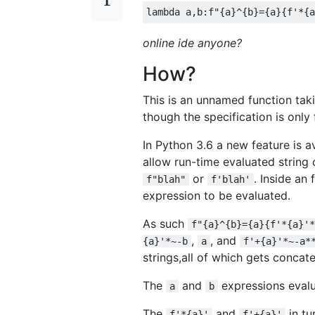
lambda
 a
,
b
:
f
"{a}^{b}={a}{f'*{a
online ide anyone?
How?
This is an unnamed function tak
though the specification is only
In Python 3.6 a new feature is a
allow run-time evaluated string 
or
. Inside an
f"blah"
f'blah'
expression to be evaluated.
As such
f"{a}^{b}={a}{f'*{a}'*
,
, and
{a}'*~-b
a
f'+{a}'*~-a*
strings,all of which gets concat
The
and
expressions evalu
a
b
The
and
in tu
f'*{a}'
f'+{a}'