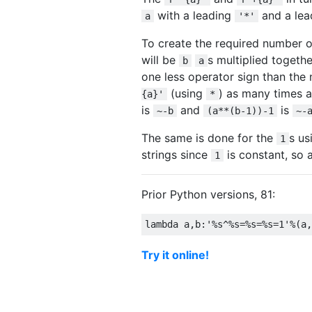
with a leading
and a le
a
'*'
To create the required number 
will be
s multiplied togeth
b
a
one less operator sign than the
(using
) as many times a
{a}'
*
is
and
is
~-b
(a**(b-1))-1
~-
The same is done for the
s u
1
strings since
is constant, so 
1
Prior Python versions, 81:
lambda
 a
,
b
:
'%s^%s=%s=%s=1'
%(
a
,
Try it online!