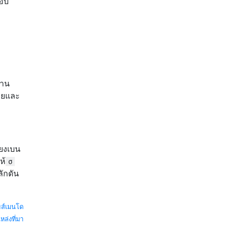
สอบ
ฐาน
ี่ยและ
ี่ยงเบน
ห้
σ
ักดัน
ยส์เมนโด
หล่งที่มา