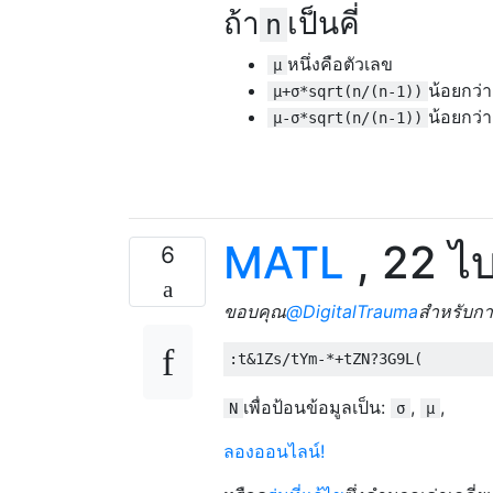
ถ้า
เป็นคี่
n
หนึ่งคือตัวเลข
μ
น้อยกว่าค
μ+σ*sqrt(n/(n-1))
น้อยกว่าค
μ-σ*sqrt(n/(n-1))
MATL
, 22 ไบ
6
ขอบคุณ
@DigitalTrauma
สำหรับกา
เพื่อป้อนข้อมูลเป็น:
,
,
N
σ
μ
ลองออนไลน์!