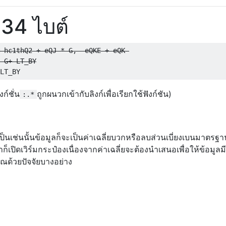
34 ไบต์
 hc1thQ2 + eQJ * G, -eQKE + eQK 
 G+ 
LT_BY
ก์ชั่น
ถูกผนวกเข้ากับลิงก์เพื่อเรียกใช้ฟังก์ชัน)
:.*
เป็นเช่นนั้นข้อมูลก็จะเป็นค่าเฉลี่ยบวกหรือลบส่วนเบี่ยงเบนมาตรฐา
าก็เปิดเวิร์มกระป๋องเนื่องจากค่าเฉลี่ยจะต้องนำเสนอเพื่อให้ข้อมูล
ณด้วยปัจจัยบางอย่าง