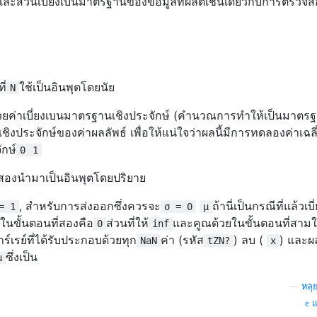
ยและส่วนเบี่ยงเบนมาตรฐานของข้อมูลที่ผลิตเช่นเดียวกับการตรวจ
ที่
ใช้เป็นอินพุตโดยนัย
N
ด้วยค่าเบี่ยงเบนมาตรฐานเชิงประจักษ์ (คำนวณการทำให้เป็นมาตร
ยเชิงประจักษ์ของค่าผลลัพธ์ เพื่อให้แน่ใจว่าผลนี้มีการทดลองค่าเฉล
ักษ์
0
1
งสองนำมาเป็นอินพุตโดยปริยาย
, สำหรับการส่งออกซึ่งควรจะ
ถ้านี่เป็นกรณีที่แล้วเบ
= 1
σ = 0
μ
นขั้นตอนที่สองคือ
ส่วนที่ให้
และคูณด้วยในขั้นตอนที่สามใ
0
inf
าอาร์เรย์ที่ได้รับประกอบด้วยทุก
ค่า (รหัส
) ลบ (
) และผล
NaN
tZN?
x
ซึ่งเป็น
μ
—
หลุ
แ