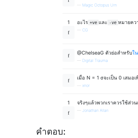
—
Magic Octopus Urn
1
อะไร
และ
หมายควา
+ve
-ve
—
CG
@ChelseaG ตัวย่อสำหรับ
ใน
—
Digital Trauma
เมื่อ N = 1 σจะเป็น 0 เสมอเพ
—
xnor
1
จริงๆแล้วพวกเราควรใช้ส่วนเ
—
Jonathan Allan
คำตอบ: