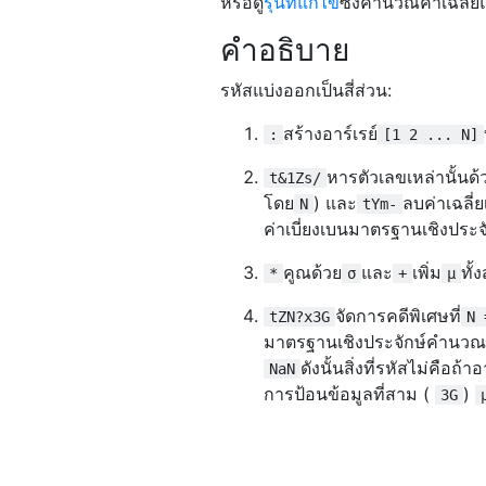
หรือดู
รุ่นที่แก้ไข
ซึ่งคำนวณค่าเฉลี่
คำอธิบาย
รหัสแบ่งออกเป็นสี่ส่วน:
สร้างอาร์เรย์
:
[1 2 ... N]
หารตัวเลขเหล่านั้น
t&1Zs/
โดย
) และ
ลบค่าเฉลี่
N
tYm-
ค่าเบี่ยงเบนมาตรฐานเชิงประจ
คูณด้วย
และ
เพิ่ม
ทั้
*
σ
+
μ
จัดการคดีพิเศษที่
tZN?x3G
N 
มาตรฐานเชิงประจักษ์คำนวณใ
ดังนั้นสิ่งที่รหัสไม่คือถ้
NaN
การป้อนข้อมูลที่สาม (
)
3G