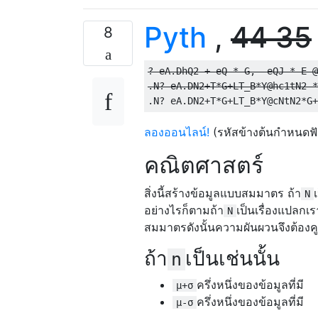
Pyth
,
44
35
8
? eA.DhQ2 + eQ * G, -eQJ * E @
.N? eA.DN2+T*G+LT_B*Y@hc1tN2 
*
ลองออนไลน์!
(รหัสข้างต้นกำหนดฟัง
คณิตศาสตร์
สิ่งนี้สร้างข้อมูลแบบสมมาตร ถ้า
N
อย่างไรก็ตามถ้า
เป็นเรื่องแปลกเร
N
สมมาตรดังนั้นความผันผวนจึงต้องคู
ถ้า
เป็นเช่นนั้น
n
ครึ่งหนึ่งของข้อมูลที่มี
μ+σ
ครึ่งหนึ่งของข้อมูลที่มี
μ-σ