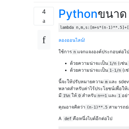
Python
ขนาด 
4
lambda
 n
,
m
,
s
:[
m
+
s
*(
n
-
1
)**.
5
]+[
ลองออนไลน์!
ใช้การ
แจกแจงองค์ประกอบต่อไปนี
n
ด้วยความน่าจะเป็น
(เช่น
1/n
ด้วยความน่าจะเป็น
(เช
1-1/n
นี้จะให้ปรับหมายความ
และ sdev
m
พลาดสำหรับค่าไร้ประโยชน์เพื่อให
มี
ให้
สำหรับ
และ
อย่
1%n
0
n==1
1
คุณอาจคิดว่า
สามารถย่อ
(n-1)**.5
A
คือหนึ่งไบต์อีกต่อไป
def