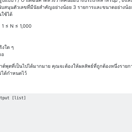
วกับรูปแบบ I / O แต่ฉันคาดหวังว่าทศนิยมบางประเภทสำหรับ
μ
,
σ
และ
รสนับสนุนตัวเลขที่มีนัยสำคัญอย่างน้อย 3 รายการและขนาดอย่างน้อ
ใช้ได้
 1 ≤ N ≤ 1,000
ิงใด ๆ
มอ
์พุตที่เป็นไปได้มากมาย คุณจะต้องให้ผลลัพธ์ที่ถูกต้องหนึ่งรายก
ม่ได้กำหนดไว้
tput [list]
