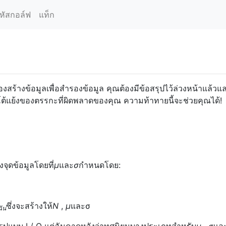
หัสกอล์ฟ
แท็ก
ร้างข้อมูลเพื่อสำรองข้อมูล คุณต้องมีข้อสรุปไว้ล่วงหน้าแล้วแ
รโต้แย้งของตรรกะที่ผิดพลาดของคุณ ความท้าทายนี้จะช่วยคุณได้!
จุดข้อมูลโดยที่
μ
และ
σ
กำหนดโดย:
ซึ่งจะสร้างให้
N
,
μ
และσ
ฉัน