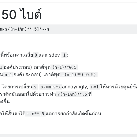
50 ไบต์
m
-
s
/(
n
-
1
%
n
)**.
5
]*~-
n
้พร้อมค่าเฉลี่ย
และ sdev
:
0
1
องค์ประกอบ) เอาต์พุต
1
(n-1)**0.5
่น
องค์ประกอบ) เอาต์พุต
n-1
-(n-1)**(-0.5)
 โดยการเปลี่ยน
annoyingly,
ให้หารด้วยศูนย์ข้
s
x->m+s*x
n=1
้เราตัดมันออกไปด้วยการทำ
ที่
/(n-1%n)**.5
างอื่น
ให้สั้นลงได้
แต่การยกกำลังเกิดขึ้นก่อน
~-n**.5