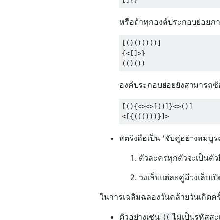
หรือถ้าทุกองค์ประกอบย่อยภายใ
[()()()()]

{<[]>}

องค์ประกอบย่อยยังสามารถซ้
[(){<><>[()]}<>()]

สตริงถือเป็น "จับคู่อย่างสมบูร
ตัวละครทุกตัวจะเป็นตัว
วงเล็บแต่ละคู่มีวงเล็บเป
ในการเฉลิมฉลองวันคล้ายวันเกิดครั
ตัวอย่างเช่น
ไม่เป็นรหัสสะ
((