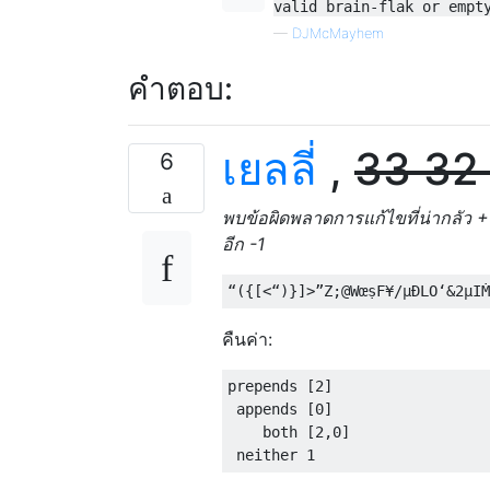
valid brain-flak or empt
—
DJMcMayhem
คำตอบ:
เยลลี่
,
33 32
6
พบข้อผิดพลาดการแก้ไขที่น่ากลัว +5
อีก -1
คืนค่า:
prepends [2]

 appends [0]

    both [2,0]
