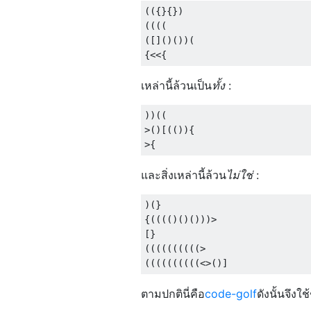
(({}{})

((((

([]()())(

เหล่านี้ล้วนเป็น
ทั้ง
:
))((

>()[(()){

และสิ่งเหล่านี้ล้วน
ไม่ใช่
:
)(}

{(((()()()))>

[}

((((((((((>

ตามปกตินี่คือ
code-golf
ดังนั้นจึง