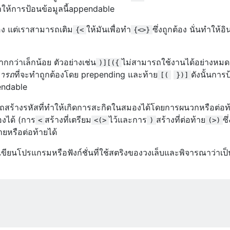
ำให้การป้อนข้อมูลนี้appendable
้อง แต่เราสามารถเติม
ให้มันเพื่อทำ
ซึ่งถูกต้อง นั่นทำให้อิน
{<
{<>}
กกว่าเล็กน้อย ตัวอย่างเช่น
ไม่สามารถใช้งานได้อย่างหม
)][({
ารถ
ที่จะทำถูกต้องโดย prepending และท้าย
ดังนั้นการป
[(
})]
ndable
รถสร้างรหัสที่ทำให้เกิดการสะกิดในสมองได้โดยการผนวกหรือต่อท้
องได้ (การ
สร้างที่เตรียม
ไว้และการ
สร้างที่ต่อท้าย
ซึ
<
<(>
)
(>)
้ายหรือต่อท้ายได้
ขียนโปรแกรมหรือฟังก์ชั่นที่ใช้สตริงของวงเล็บและพิจารณาว่าเป็