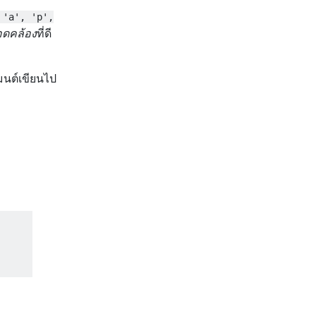
'a', 'p',
อดคล้อง
ที่ดี
เมนต์เขียนไป