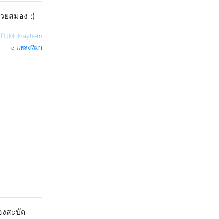
ด้วยสมอง :)
—
DJMcMayhem
แหล่งที่มา
องสะบัด