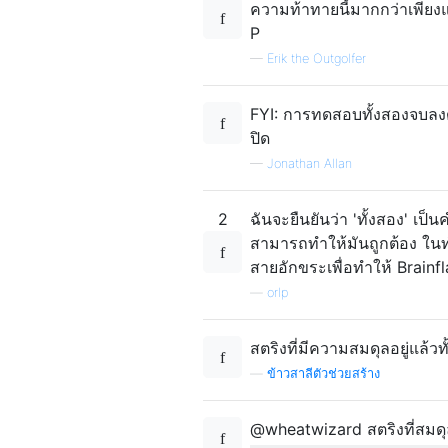
ความท้าทายนี้มากกว่าเพียงแค
P
—
Erik the Outgolfer
FYI: การทดสอบทั้งสองจบลงด้
ปิด
—
Jonathan Allan
2
ฉันจะยืนยันว่า 'ทั้งสอง' เป็นค
สามารถทำให้มันถูกต้อง ในทำ
สายอักขระเพื่อทำให้ Brainfla
—
orlp
สตริงที่มีความสมดุลอยู่แล้วท
—
ข้าวสาลีตัวช่วยสร้าง
@wheatwizard สตริงที่สมดุล