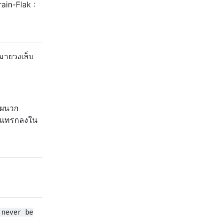
ain-Flak :
มายวงเล็บ
ถผนวก
รถแทรกลงใน
 never be