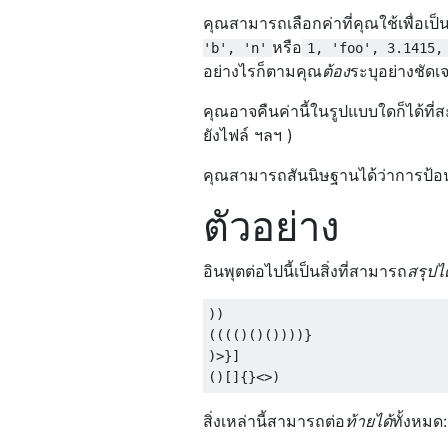
คุณสามารถเลือกค่าที่คุณใช้เพื่อเ
หรือ
'b', 'n'
1, 'foo', 3.1415,
อย่างไรก็ตามคุณ
ต้อง
ระบุอย่างชัดเ
คุณอาจคืนค่านี้ในรูปแบบใดก็ได้ที่
ยังไฟล์ ฯลฯ )
คุณสามารถสันนิษฐานได้ว่าการป้อน
ตัวอย่าง
อินพุตต่อไปนี้เป็นสิ่งที่สามารถ
สรุปได
))

(((()()())))}

)>}]

สิ่งเหล่านี้สามารถต่อ
ท้ายได้
ทั้งหมด: