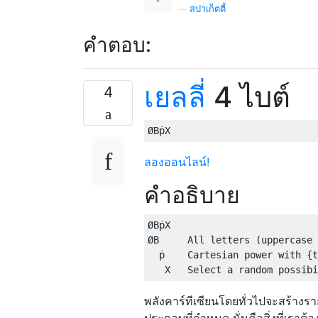
—
สปาเก็ตตี้
คำตอบ:
เยลลี่
4 ไบต์
4
ลองออนไลน์!
คำอธิบาย
ØBṗX

ØB     All letters (uppercase 
  ṗ    Cartesian power with {t
พลังคาร์ทีเซียนโดยทั่วไปจะสร้าง
ประกอบที่กำหนด นั่นคือสิ่งที่เราต้อ