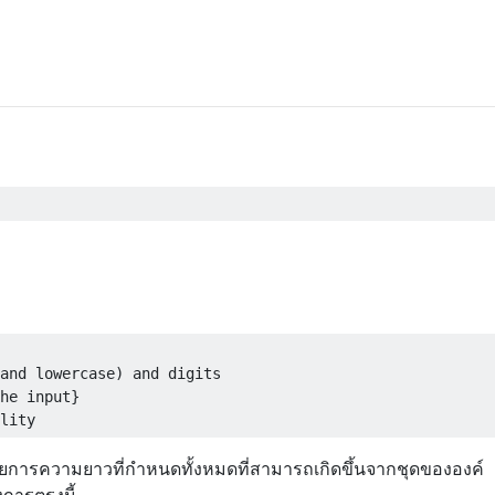
and lowercase) and digits

he input}

รายการความยาวที่กำหนดทั้งหมดที่สามารถเกิดขึ้นจากชุดขององค์
งการตรงนี้