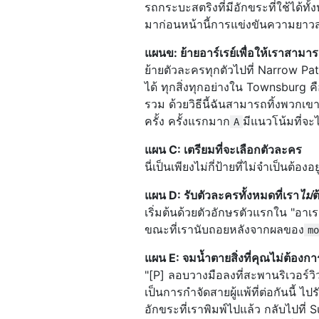
Switch to plan "c" if no one i
รถกระบะสตริงที่มีอักขระที่ใช้ได้ท
Pickup a passenger going to Th
มาก่อนหน้านี้การแข่งขันความยาวสา
Go to Fueler Up: south.

Go to Chop Suey: north 3rd rig
แผนข: ย้ายอาร์เรย์เพื่อให้เราสามา
Switch to plan "b".

ย้ายตัวละครทุกตัวไปที่ Narrow Path 
[c]

ได้ ทุกสิ่งทุกอย่างใน Townsburg 
Go to Joyless Park: north 1st 
รวม ด้วยวิธีนี้ฉันสามารถทิ้งพวก
Pickup a passenger going to Th
ครั้ง ครั้งแรกมาก
มีแนวโน้มที่จะ
A
Go to Narrow Path Park: west 1
[d]

แผน C: เตรียมที่จะเลือกตัวละคร
Pickup a passenger going to Ko
นี่เป็นเพียงไม่กี่ป้ายที่ไม่จำเป็นต้
Go to KonKat's: east 1st right
Pickup a passenger going to Ko
แผน D: รับตัวละครทั้งหมดที่เรา
ไม่
ต
Go to The Underground: south.

เริ่มต้นด้วยตัวอักษรตัวแรกใน "อาเรย
Switch to plan "e" if no one i
ขณะที่เรานับถอยหลังจากผลของ
Pickup a passenger going to Th
mo
Go to Fueler Up: south.

แผน E: จมน้ำตายสิ่งที่คุณไม่ต้องการแ
Go to Narrow Path Park: north 
"[P] ลอบวางมือลงที่สะพานริเวอร์ว
Switch to plan "d".

[e]

เป็นการกำจัดสายผู้แพ้ที่ต่อกันนี้
Go to KonKat's: north.

อักขระที่เราพิมพ์ไปแล้ว กลับไปที่ S
Pickup a passenger going to Ri