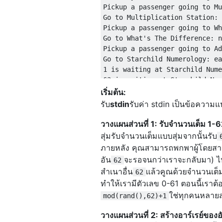
Pickup a passenger going to Mu
Go to Multiplication Station: 
Pickup a passenger going to Wh
Go to What's The Difference: n
Pickup a passenger going to Ad
Go to Starchild Numerology: ea
1 is waiting at Starchild Nume
63 is waiting at Starchild Num
Pickup a passenger going to Ad
เริ่มต้น:
Pickup a passenger going to Th
รับ
stdin
รับค่า stdin เป็นข้อความแปล
Go to Addition Alley: east 1st
Pickup a passenger going to Jo
วางแผนส่วนที่ 1: รับจำนวนเต็ม 1-
Go to Writer's Depot: north 1s
สุ่มรับจำนวนเต็มแบบสุ่มจากนั้นรับ
ABCDEFGHIJKLMNOPQRSTUVWXYZabcd
ภายหลัง คุณสามารถพกพาผู้โดยสาร 3
Pickup a passenger going to Ch
อัน
จะรอจนกว่าเราจะกลับมา) 
62
Go to Joyless Park: north 3rd 
สำเนาอื่น
แล้วคูณด้วยจำนวนเต็
62
Go to Chop Suey: west 1st righ
ทำให้เรามีตัวเลข 0-61 ตอนนี้เราต
[b]

Pickup a passenger going to Na
ใช่ทุกคนหลายส
mod(rand(),62)+1
Go to Narrow Path Park: north 
วางแผนส่วนที่ 2: สร้างอาร์เรย์ของอ
Go to The Underground: east 1s