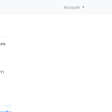
Account
N
วเลข
ว่า
—
m13r