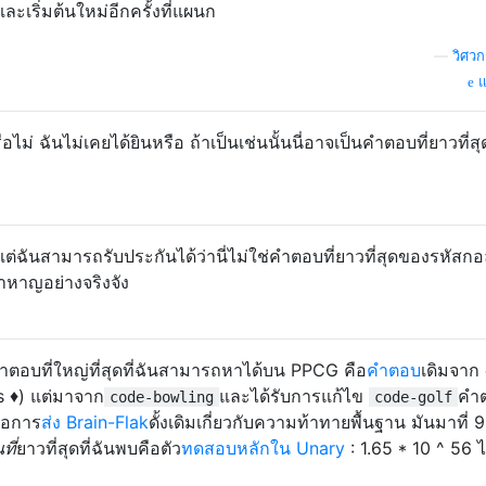
ละเริ่มต้นใหม่อีกครั้งที่แผนก
1st left.

st left 1st right.

—
วิศว
st Office.

แ
ght 4th right 1st left.

1st right 1st left 1st right.

e Underground.

ือไม่ ฉันไม่เคยได้ยินหรือ ถ้าเป็นเช่นนั้นนี่อาจเป็นคำตอบที่ยาวที่ส
st right 1st right 2nd right.

s waiting.

nny Skies Park.

3rd left 2nd left 1st left.

่ฉันสามารถรับประกันได้ว่านี่ไม่ใช่คำตอบที่ยาวที่สุดของรหัสกอล
ล้าหาญอย่างจริงจัง
ำตอบที่ใหญ่ที่สุดที่ฉันสามารถหาได้บน PPCG คือ
คำตอบ
เดิมจาก
s ♦) แต่มาจาก
และได้รับการแก้ไข
คำต
code-bowling
code-golf
คือการ
ส่ง Brain-Flak
ดั้งเดิมเกี่ยวกับความท้าทายพื้นฐาน มันมาที่ 9
ที่
ยาวที่สุดที่ฉันพบคือตัว
ทดสอบหลักใน Unary
: 1.65 * 10 ^ 56 ไ