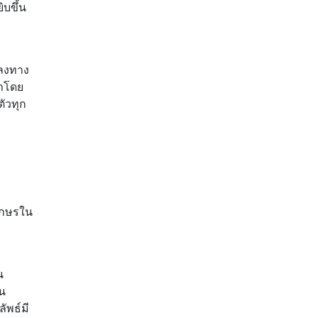
ิบขึ้น
หลงทาง
้ำโดย
ัวทุก
อักษรใน
น
วน
ัพธ์มี