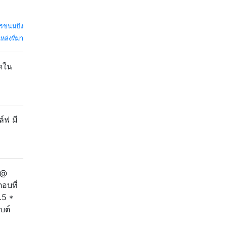
กรขนมปัง
หล่งที่มา
ุดใน
์ฟ มี
 @
อบที่
.5 *
บต์