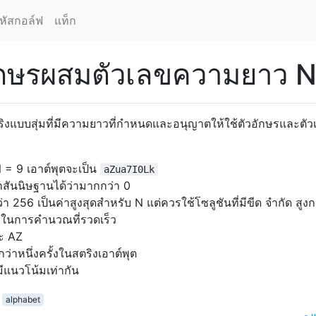
หัสกอล์ฟ
แท็ก
อักษรผสมตัวเลขความยาว 
งสตริงแบบสุ่มที่มีความยาวที่กำหนดและอนุญาตให้ใช้ตัวอักษรและตั
N = 9 เอาต์พุตจะเป็น
aZua7I0Lk
ันนิษฐานได้ว่ามากกว่า 0
256 เป็นค่าสูงสุดสำหรับ N แต่ควรใช้โซลูชันที่มีขีด จำกัด สูงก
าในการคำนวณที่รวดเร็ว
ละ AZ
่าหนึ่งครั้งในสตริงเอาต์พุต
มีแนวโน้มเท่ากัน
alphabet