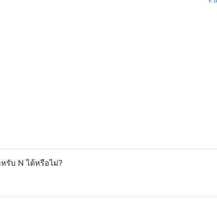
แ
รับ N ได้หรือไม่?