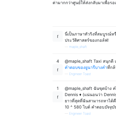
ค่ามากกว่าศูนย์ให้ส่งกลับมาเพื่อรอแ
Go to Riverview Bridge: north 
Go to Narrow Path Park: east 1
Pickup a passenger going to Po
Go to Post Office: east 1st ri
Go to Sunny Skies Park: south 
Pickup a passenger going to Th
นี่เป็นภาษาทัวริงที่สมบูรณ์หร
Go to The Underground: north 1
ประวัติศาสตร์ของกอล์ฟ!
Switch to plan "f" if no one i
—
maple_shaft
Pickup a passenger going to Su
Go to Sunny Skies Park: north 
Switch to plan "a".

4
@maple_shaft Taxi สนุกดี แต
คำตอบของยูนารีบางคำ
ที่ก
—
Engineer Toast
1
@maple_shaft ฉันขุดบ้าง ค
Dennis ♦ (แน่นอนว่า Denni
ยาวที่สุดที่ฉันสามารถหาได้
10 ^ 580 ไบต์ คำตอบ
ปัจจุบัน
—
Engineer Toast