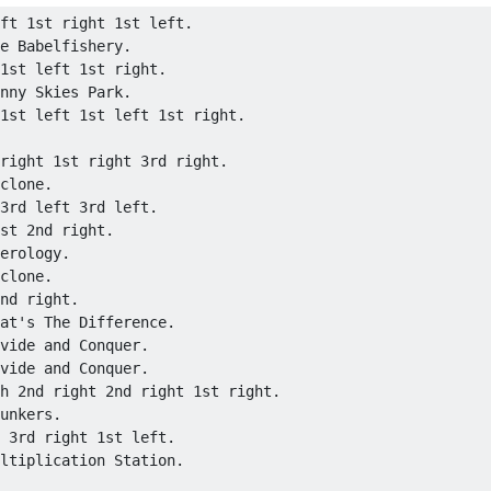
ft 1st right 1st left.

e Babelfishery.

1st left 1st right.

nny Skies Park.

1st left 1st left 1st right.

right 1st right 3rd right.

clone.

3rd left 3rd left.

st 2nd right.

erology.

clone.

nd right.

at's The Difference.

vide and Conquer.

vide and Conquer.

h 2nd right 2nd right 1st right.

unkers.

 3rd right 1st left.

ltiplication Station.
