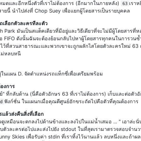
s waiting.

ั้งหมดและอีกหนึ่งตัวที่เราไม่ต้องการ (อีกมากในภายหลัง)
เราหย
63
e Underground.

ยนี้ นำไปส่งที่ Chop Suey เพื่อแยกผู้โดยสารเป็นรายบุคคล
ht 1st left.

รถเลือกตัวละครทีละตัว
Park มันเป็นสแต็คเดียวที่มีอยู่และวิธีเดียวที่จะไม่มีผู้โดยสารที่
คือ FIFO ดังนั้นฉันจะต้องย้อนกลับไปหาผู้โดยสารทุกคนในการวนซ
right.

เขาไว้ที่สวนสาธารณะและพวกเขาจะถูกผลักไสโดยตัวละครใหม่ 63 ต
e Underground.

ไม่หลบหนี
st right 3rd left.

nKat's.

องอยู่ในแผน D. จัดตำแหน่งรถแท็กซี่เพื่อเตรียมพร้อม
.

nKat's.

้องการ
์" ที่กลับด้าน (นี่คือตัวอักษร 63 ที่เราไม่ต้องการ) เก็บและต่อตัว
s waiting.

ฟังก์ชั่น ในแผนกเมื่อคุณตีศูนย์อักขระถัดไปคือตัวที่คุณต้องการ
e Underground.

d
ล้วส่งคืนสิ่งที่เลือก
4th left.

ิวดูเหมือนจะตกลงไปด้านข้างและลงไปในแม่น้ำเสมอ ... " เอาล่ะนั่
 ไปรับตัวละครต่อไปและส่งไปยัง stdout ในที่สุดเรามาตรวจสอบจำน
unny Skies เพื่อรับค่า stdin ที่เราทิ้งไว้นานแล้ว ลบหนึ่งและถ้าผลล
verview Bridge.
