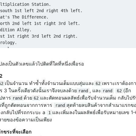
ltiplication Station.

south 1st left 2nd right 4th left.

at's The Difference.

orth 2nd left 1st right 3rd left.

dition Alley.

st 1st right 3rd left 2nd right.

rology.

erology.

dition Alley.

e Underground.

งเป็นตัวเลขแล้วไปติดที่ใดที่หนึ่งเพื่อรอ
 left 2nd right 3rd right 1st right.

yless Park.

62
t left 1st left.

เป็นจำนวน ทำซ้ำทั้งจำนวนเต็มแบบสุ่มและ
เพราะเราต้องก
62
62
efghijklmnopqrstuvwxyz0123456789- is waiting at Writer's
 ในครั้งเดียวดังนั้นเราจึงจบลงด้วย
, และ
(อีก
rand
rand
62
op Suey.

ไปหาร
ด้วย
และตัดทอนผลลัพธ์เพื่อรับจำนวนเต็ม กลับไปรั
rand
62
right 2nd right 2nd left.

มที่ถูกตัดทอนจากการหาร
สุดท้ายลบสินค้าจากสำเนาแรกของ
rand
t 1st right 1st left.

้องกลับไปที่รถกระบะ a
และเพิ่มลงในผลลัพธ์เพื่อรับหมายเลข 1
1
rrow Path Park.

ายของข้อความเป็นเพียง
1st left 1st right 1st left.

ักขระที่จะเลือก
t right.
