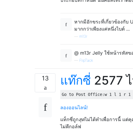
หากมีอักขระที่เกี่ยวข้องกับ
มากกว่าเพียงแค่หนึ่งไบต์ ...
—
m13r
@ m13r Jelly ใช้หน้ารหัสของ
—
FlipTack
แท๊กซี่
2577 ไ
13
ลองออนไลน์!
แท็กซี่ถูก
สุด
ไม่ได้ทำเพื่อการนี้ แต่
ไม่ตีกอล์ฟ