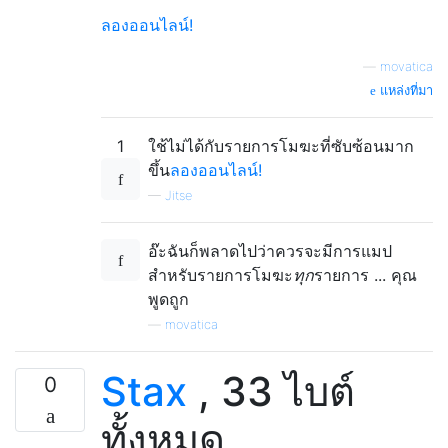
ลองออนไลน์!
—
movatica
แหล่งที่มา
1
ใช้ไม่ได้กับรายการโมฆะที่ซับซ้อนมาก
ขึ้น
ลองออนไลน์!
—
Jitse
อ๊ะฉันก็พลาดไปว่าควรจะมีการแมป
สำหรับรายการโมฆะ
ทุก
รายการ ... คุณ
พูดถูก
—
movatica
Stax
, 33 ไบต์
0
ทั้งหมด