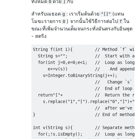
ทั้งหมด
ด้วย
กับ
0
]
สำหรับเมธอด
: เราเริ่มต้นด้วย
(แทน
g
"[]"
โมฆะรายการ
) จากนั้นใช้วิธีการต่อไป
ใน
0
f
ขณะที่เพิ่มจำนวนเต็มจนกระทั่งมันตรงกับอินพุต
- สตริง
String
 f
(
int
 i
){
// Method `f` wit
String
 s
=
""
;
//  Start with an
for
(
int
 j
=
0
,
e
=
0
;
e
<
i
;
//  Loop as long 
      e
+=
v
(
s
))
//    And append 
    s
=
Integer
.
toBinaryString
(
j
++);
//   Change `s` t
//  End of loop (
return
"["
+
//  Return the re
    s
.
replace
(
"1"
,
"["
).
replace
(
"0"
,
"]"
)+
"]
//  after we've r
}
// End of method 
int
 v
(
String
 s
){
// Separate metho
for
(;!
s
.
isEmpty
();
//  Loop as long 