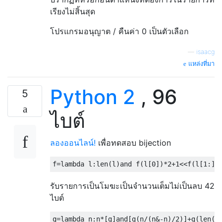
เรียงไม่สิ้นสุด
โปรแกรมอนุญาต / คืนค่า 0 เป็นตัวเลือก
—
isaacg
แหล่งที่มา
Python 2
, 96
5
ไบต์
ลองออนไลน์!
เพื่อทดสอบ bijection
f
=
lambda
 l
:
len
(
l
)
and
 f
(
l
[
0
])*
2
+
1
<<
f
(
l
[
1
:])
รับรายการเป็นโมฆะเป็นจำนวนเต็มไม่เป็นลบ 42
ไบต์
g
=
lambda
 n
:
n
*[
g
]
and
[
g
(
n
/(
n
&-
n
)/
2
)]+
g
(
len
(
b