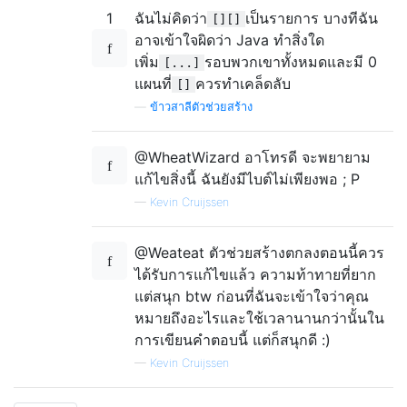
1
ฉันไม่คิดว่า
เป็นรายการ บางทีฉัน
[][]
อาจเข้าใจผิดว่า Java ทำสิ่งใด
เพิ่ม
รอบพวกเขาทั้งหมดและมี 0
[...]
แผนที่
ควรทำเคล็ดลับ
[]
—
ข้าวสาลีตัวช่วยสร้าง
@WheatWizard อาโทรดี จะพยายาม
แก้ไขสิ่งนี้ ฉันยังมีไบต์ไม่เพียงพอ ; P
—
Kevin Cruijssen
@Weateat ตัวช่วยสร้างตกลงตอนนี้ควร
ได้รับการแก้ไขแล้ว ความท้าทายที่ยาก
แต่สนุก btw ก่อนที่ฉันจะเข้าใจว่าคุณ
หมายถึงอะไรและใช้เวลานานกว่านั้นใน
การเขียนคำตอบนี้ แต่ก็สนุกดี :)
—
Kevin Cruijssen