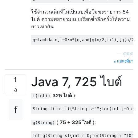
ใช้จำนวนเต็มที่ไม่เป็นลบเพื่อโมฆะรายการ 54
ไบต์ ความพยายามแบบเรียกซ้ำอีกครั้งให้ความ
ยาวเท่ากัน
g
=
lambda
 n
,
i
=
0
:
n
*[
g
]
and
[
g
(
n
/
2
,
i
+
1
),[
g
(
n
/
2
)
—
XNOR
แหล่งที่มา
Java 7, 725 ไบต์
1
(
325 ไบต์
):
f(int)
String
 f
(
int
 i
){
String
 s
=
""
;
for
(
int
 j
=
0
,
e
=
(
75 + 325 ไบต์
):
g(String)
int
 g
(
String
 s
){
int
 r
=
0
;
for
(
String
 i
=
"10"
;