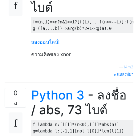
ไบต์
f
=(
n
,
i
)=>
n
?
n
&
1
<<
i
?[
f
(
i
),...
f
(
n
>>-~
i
)]:
f
(
n
,
g
=([
a
,...
b
])=>
a
?
g
(
b
)*
2
+
1
<<
g
(
a
):
0
ลองออนไลน์!
ความคิดของ xnor
—
l4m2
แหล่งที่มา
Python 3
- ลงชื่อ
0
/ abs, 73 ไบต์
f
=
lambda
 n
:[[[]]*(
n
<
0
),[[]]*
abs
(
n
)]
g
=
lambda
 l
:[-
1
,
1
][
not
 l
[
0
]]*
len
(
l
[
1
])