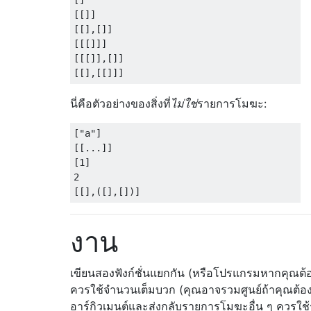
[]

[[]]

[[],[]]

[[[]]]

[[[]],[]]

นี่คือตัวอย่างของสิ่งที่
ไม่ใช่
รายการโมฆะ:
["a"]

[[...]]

[1]

2

งาน
เขียนสองฟังก์ชั่นแยกกัน (หรือโปรแกรมหากคุณต้อ
ควรใช้จำนวนเต็มบวก (คุณอาจรวมศูนย์ถ้าคุณต้อง
อาร์กิวเมนต์และส่งกลับรายการโมฆะอื่น ๆ ควรใ