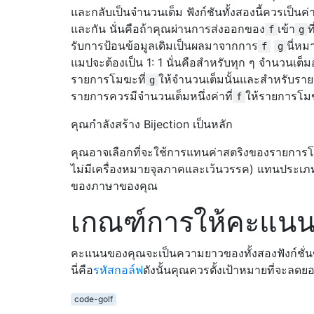
และกลับเป็นจำนวนเต็ม ฟังก์ชันทั้งสองนี้ควรเป็นค
และกัน นั่นคือถ้าคุณผ่านการส่งออกของ
เข้า
ท
f
g
รับการป้อนข้อมูลเดิมเป็นผลมาจากการ
นี่ห
f
g
แมปจะต้องเป็น 1: 1 นั่นคือสำหรับทุก ๆ จำนวนเต็ม
รายการโมฆะที่
ให้จำนวนเต็มนั้นและสำหรับรา
g
รายการควรมีจำนวนเต็มหนึ่งค่าที่
ให้รายการโมฆ
f
คุณกำลังสร้าง Bijection เป็นหลัก
คุณอาจเลือกที่จะใช้การแทนค่าสตริงของรายการโ
ไม่มีเครื่องหมายจุลภาคและเว้นวรรค) แทนประเ
ของภาษาของคุณ
เกณฑ์การให้คะแน
คะแนนของคุณจะเป็นความยาวของทั้งสองฟังก์ชั่น
นี่คือ
รหัสกอล์ฟ
ดังนั้นคุณควรตั้งเป้าหมายที่จะลดย
code-golf