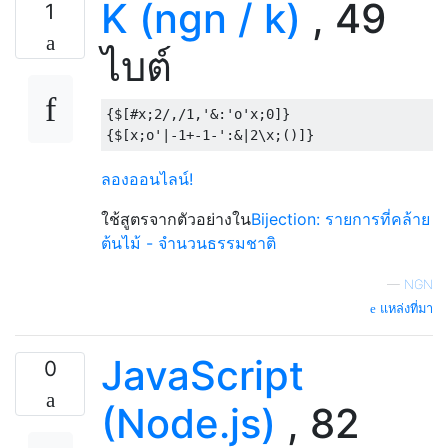
K (ngn / k)
, 49
1
ไบต์
{$[#x;2/,/1,'&:'o'x;0]}

ลองออนไลน์!
ใช้สูตรจากตัวอย่างใน
Bijection: รายการที่คล้าย
ต้นไม้ - จำนวนธรรมชาติ
—
NGN
แหล่งที่มา
JavaScript
0
(Node.js)
, 82