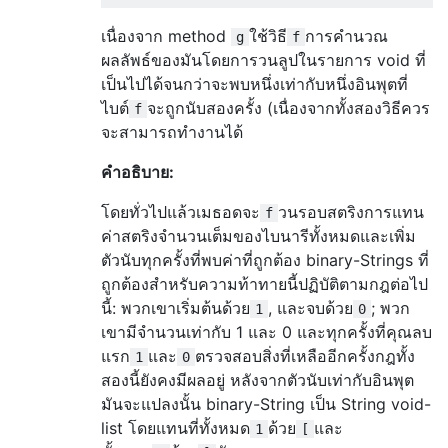
เนื่องจาก method
ใช้วิธี
การคำนวณ
g
f
ผลลัพธ์ของมันโดยการวนลูปในรายการ void ที่
เป็นไปได้จนกว่าจะพบหนึ่งเท่ากับหนึ่งอินพุตที่
ไบต์
จะถูกนับสองครั้ง (เนื่องจากทั้งสองวิธีควร
f
จะสามารถทำงานได้
คำอธิบาย:
โดยทั่วไปแล้วเมธอดจะ
วนรอบสตริงการแทน
f
ค่าสตริงจำนวนเต็มของไบนารีทั้งหมดและเพิ่ม
ตัวนับทุกครั้งที่พบค่าที่ถูกต้อง binary-Strings ที่
ถูกต้องสำหรับความท้าทายนี้ปฏิบัติตามกฎต่อไป
นี้: พวกเขาเริ่มต้นด้วย
, และจบด้วย
; พวก
1
0
เขามีจำนวนเท่ากับ 1 และ 0 และทุกครั้งที่คุณลบ
แรก
และ
ตรวจสอบสิ่งที่เหลืออีกครั้งกฎทั้ง
1
0
สองนี้ยังคงมีผลอยู่ หลังจากตัวนับเท่ากับอินพุต
มันจะแปลงนั้น binary-String เป็น String void-
list โดยแทนที่ทั้งหมด
ด้วย
และ
1
[