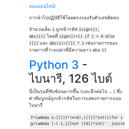
ลองออนไลน์!
การนำไปปฏิบัติใช้โดยตรงรองรับตัวเลขติดลบ
จำนวนเต็ม
ถูกเข้ารหัส
i
[sign(i),
โดยที่
abs(i)]
sign(i)=[] if i > 0 else
และ
เช่นรายการของ
[[]]
abs(i)=[[]] * i
รายการที่ว่างเปล่าที่มีความยาว abs (i)
Python 3
-
ไบนารี, 126 ไบต์
นี่เป็นรุ่นที่ซับซ้อนมากขึ้น (และอีกต่อไป ... ) ซึ่ง
ค่าสัมบูรณ์ถูกเข้ารหัสในการแสดงรายการแบบ
ไบนารี
f
=
lambda
 n
:[[[]]*(
n
<
0
),[[[]]*
int
(
i
)
for
 i 
i
g
=
lambda
 l
:[-
1
,
1
][
not
 l
[
0
]]*
int
(
''
.
join
(
ma