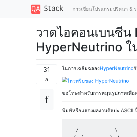
การเขียนโปรแกรมปริศนา & ร
วาดไอคอนเบนซีน 
HyperNeutrino ใ
ในการเฉลิมฉลอง
HyperNeutrino
ร
31
ขอโทษสำหรับการหมุนรูปภาพเพื่
พิมพ์หรือแสดงผลงานศิลปะ ASCII นี
      _______________

     /               \

    /  /           \  \
