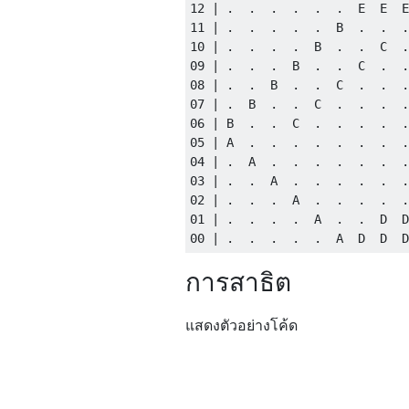
12 | .  .  .  .  .  .  E  E  E
11 | .  .  .  .  .  B  .  .  .
10 | .  .  .  .  B  .  .  C  .
09 | .  .  .  B  .  .  C  .  .
08 | .  .  B  .  .  C  .  .  .
07 | .  B  .  .  C  .  .  .  .
06 | B  .  .  C  .  .  .  .  .
05 | A  .  .  .  .  .  .  .  .
04 | .  A  .  .  .  .  .  .  .
03 | .  .  A  .  .  .  .  .  .
02 | .  .  .  A  .  .  .  .  .
01 | .  .  .  .  A  .  .  D  D
การสาธิต
แสดงตัวอย่างโค้ด