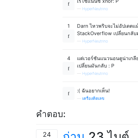
เรโซแนนซ์ xnor: P
—
HyperNeutrino
1
Darn ไหวพริบจะไม่อัปเดตแม้ว่
StackOverflow เปลี่ยนกลับม
—
HyperNeutrino
4
แต่เวอร์ชันแนวนอนดูน่าเกลีย
เปลี่ยนมันกลับ : P
—
HyperNeutrino
:( ฉันอยากเห็น!
—
เครื่องคิดเลข
คำตอบ:
ถ่าน
23 ไบต์
24