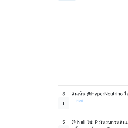
8
ฉันเห็น @HyperNeutrino ได
—
Neil
5
@ Neil ใช่: P มันรบกวนฉันม