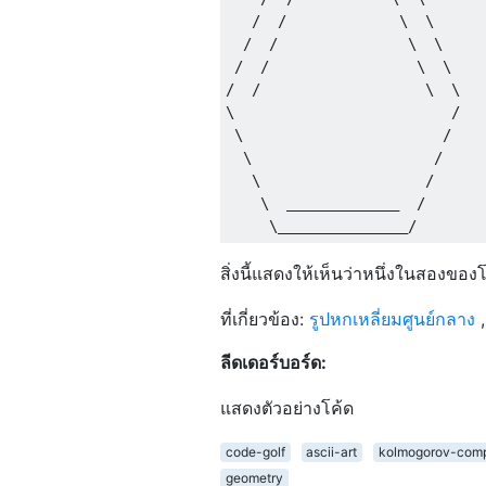
   /  /             \  \

  /  /               \  \

 /  /                 \  \

/  /                   \  \

\                         /

 \                       /

  \                     /

   \                   /

    \  _____________  /

สิ่งนี้แสดงให้เห็นว่าหนึ่งในสองข
ที่เกี่ยวข้อง:
รูปหกเหลี่ยมศูนย์กลาง
ลีดเดอร์บอร์ด:
แสดงตัวอย่างโค้ด
code-golf
ascii-art
kolmogorov-comp
geometry