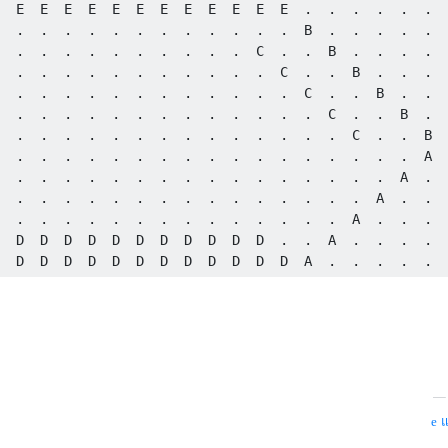
  E  E  E  E  E  E  E  E  E  E  E  E  .  .  .  .  .  .

  .  .  .  .  .  .  .  .  .  .  .  .  B  .  .  .  .  .

  .  .  .  .  .  .  .  .  .  .  C  .  .  B  .  .  .  .

  .  .  .  .  .  .  .  .  .  .  .  C  .  .  B  .  .  .

  .  .  .  .  .  .  .  .  .  .  .  .  C  .  .  B  .  .

  .  .  .  .  .  .  .  .  .  .  .  .  .  C  .  .  B  .

  .  .  .  .  .  .  .  .  .  .  .  .  .  .  C  .  .  B

  .  .  .  .  .  .  .  .  .  .  .  .  .  .  .  .  .  A

  .  .  .  .  .  .  .  .  .  .  .  .  .  .  .  .  A  .

  .  .  .  .  .  .  .  .  .  .  .  .  .  .  .  A  .  .

  .  .  .  .  .  .  .  .  .  .  .  .  .  .  A  .  .  .

  D  D  D  D  D  D  D  D  D  D  D  .  .  A  .  .  .  .

แ