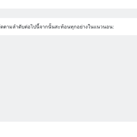
ัดตามลำดับต่อไปนี้จากนั้นสะท้อนทุกอย่างในแนวนอน: