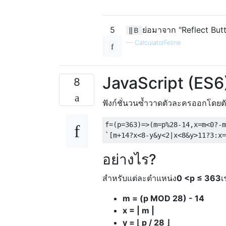
5
ย่อมาจาก "Reflect Butt
‖Ｂ
—
CalculatorFeline
JavaScript (ES6
8
ฟังก์ชั่นวนซ้ำวาดตัวละครออกโดย
f
=(
p
=
363
)=>(
m
=
p
%
28
-
14
,
x
=
m
<
0
?-
m
`[
m
+
14
?
x
<
8
-
y
&
y
<
2
|
x
<
8
&
y
>
11
?
3
:
x
=
อย่างไร?
สำหรับแต่ละตำแหน่ง
0 <p ≤ 363
เ
m = (p MOD 28) - 14
x = | m |
y = ⌊ p / 28 ⌋