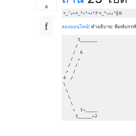
ลองออนไลน์!
คำอธิบาย: พิมพ์บรรท
      5_______

     /        

    /  6      

   /  ↙       

  /  /        

 ↗  /         

4  /          

\             

 \            

  \           

   \          

    ↖  1→_____
