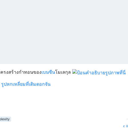
องโครงสร้างกำทอนของ
เบนซีน
โมเลกุล
,
รูปหกเหลี่ยมที่เติมดอกจัน
lexity
แ