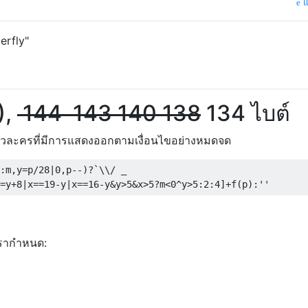
แ
erfly"
),
144
143
140
138
134 ไบต์
ตัวละครที่มีการแสดงออกตามเงื่อนไขอย่างหมดจด
:
m
,
y
=
p
/
28
|
0
,
p
--)?`
\\
/
=
y
+
8
|
x
==
19
-
y
|
x
==
16
-
y
&
y
>
5
&
x
>
5
?
m
<
0
^
y
>
5
:
2
:
4
]+
f
(
p
):
''
รากำหนด: