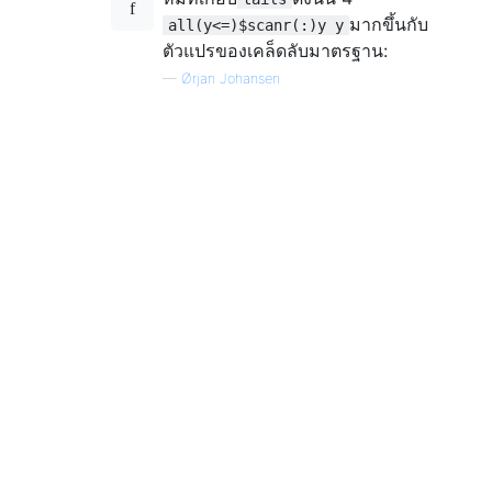
มากขึ้นกับ
all(y<=)$scanr(:)y y
ตัวแปรของเคล็ดลับมาตรฐาน:
—
Ørjan Johansen