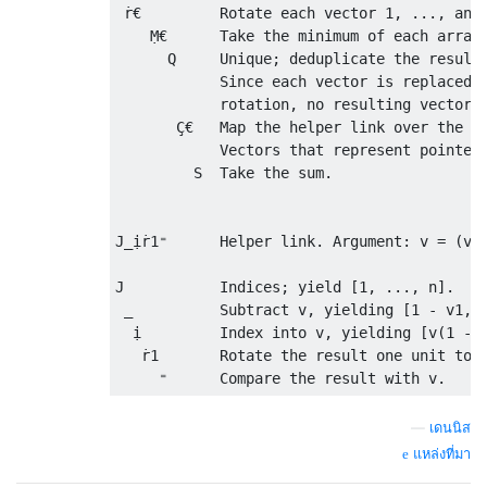
 ṙ€         Rotate each vector 1, ..., and 
    Ṃ€      Take the minimum of each array 
      Q     Unique; deduplicate the resulti
            Since each vector is replaced b
            rotation, no resulting vector w
       Ç€   Map the helper link over the re
            Vectors that represent pointer 
         S  Take the sum.

J_ịṙ1⁼      Helper link. Argument: v = (v1,
J           Indices; yield [1, ..., n].

 _          Subtract v, yielding [1 - v1, .
  ị         Index into v, yielding [v(1 - v
   ṙ1       Rotate the result one unit to t
—
เดนนิส
แหล่งที่มา