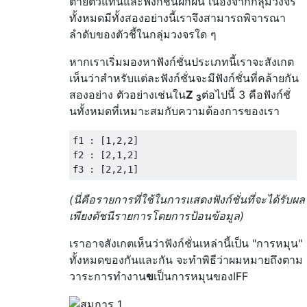
ตายตัวแทนและฟังก์ชันผกผัน เนื่องจากกลุ่มวงจร
ทั้งหมดมีทั้งสองอย่างนี้เราจึงสามารถพิจารณา
ลำดับของตัวชี้ในกลุ่มวงจรใด ๆ
หากเราเริ่มมองหาฟังก์ชั่นประเภทนี้เราจะสังเกต
เห็นว่าสำหรับแต่ละฟังก์ชั่นจะมีฟังก์ชั่นที่คล้ายกัน
สองอย่าง ตัวอย่างเช่นใน
Z
ต่อไปนี้ 3 คือฟังก์ชั่
3
นทั้งหมดที่เหมาะสมกับความต้องการของเรา
f1 : [1,2,2]

f2 : [2,1,2]

(นี่คือรายการที่ใช้ในการแสดงฟังก์ชั่นที่จะได้รับผล
เพียงดัชนีรายการโดยการป้อนข้อมูล)
เราอาจสังเกตเห็นว่าฟังก์ชั่นเหล่านี้เป็น "การหมุน"
ทั้งหมดของกันและกัน จะทำพิธีว่าผมหมายถึงตาม
วาระการทำงาน
ข
เป็นการหมุนของIFF