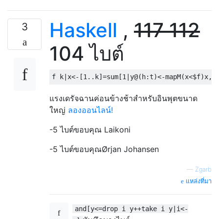
Haskell
,
117 112
3
104 ไบต์
f k
|
x
<-[
1
..
k
]=
sum
[
1
|
y
@(
h
:
t
)<-
mapM
(
x
<$
f
)
x
,
t
แรงเดรัจฉานค่อนข้างช้าสำหรับอินพุตขนาด
ใหญ่
ลองออนไลน์!
-5 ไบต์ขอบคุณ Laikoni
-5 ไบต์ขอบคุณØrjan Johansen
—
Zgarb
แหล่งที่มา
and[y<=drop i y++take i y|i<-