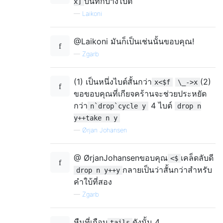
บันทึกบางไบต์
x]
—
Laikoni
@Laikoni มันก็เป็นเช่นนั้นขอบคุณ!
—
Zgarb
(1) เป็นหนึ่งไบต์สั้นกว่า
(2)
x<$f
\_->x
ขอขอบคุณที่เกียจคร้านจะช่วยประหยัด
กว่า
4 ไบต์
n`drop`cycle y
drop n
y++take n y
—
Ørjan Johansen
@ ØrjanJohansenขอบคุณ
เคล็ดลับดี
<$
กลายเป็นว่าสั้นกว่าสำหรับ
drop n y++y
คำใบ้ที่สอง
—
Zgarb
หืมที่เกือบ
ดังนั้น 4
tails