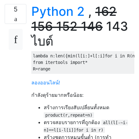
Python 2
,
162
5
156
152
146
143
ไบต์
lambda
 n
:
len
({
min
(
l
[
i
:]+
l
[:
i
]
for
 i 
in
 R
(
n
)
from
 itertools 
import
*
R
=
range
ลองออนไลน์!
กำลังดุร้ายมากหรือน้อย:
สร้างการเรียงสับเปลี่ยนทั้งหมด
product(r,repeat=n)
ตรวจสอบรายการที่ถูกต้อง
all(l[-~i-
n]==l[i-l[i]]for i in r)
สร้างชุดการหมุนขั้นต่ำ (การทำ