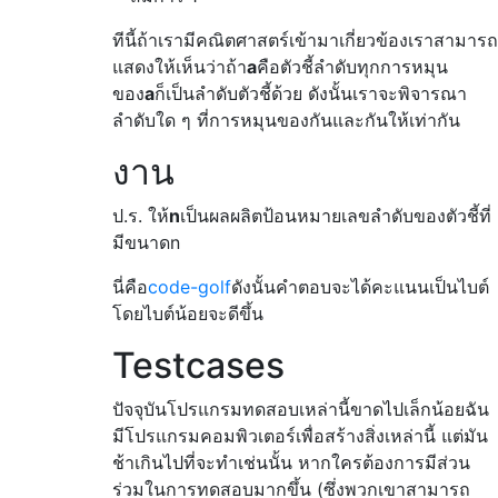
ทีนี้ถ้าเรามีคณิตศาสตร์เข้ามาเกี่ยวข้องเราสามารถ
แสดงให้เห็นว่าถ้า
a
คือตัวชี้ลำดับทุกการหมุน
ของ
a
ก็เป็นลำดับตัวชี้ด้วย ดังนั้นเราจะพิจารณา
ลำดับใด ๆ ที่การหมุนของกันและกันให้เท่ากัน
งาน
ป.ร. ให้
n
เป็นผลผลิตป้อนหมายเลขลำดับของตัวชี้ที่
มีขนาดn
นี่คือ
code-golf
ดังนั้นคำตอบจะได้คะแนนเป็นไบต์
โดยไบต์น้อยจะดีขึ้น
Testcases
ปัจจุบันโปรแกรมทดสอบเหล่านี้ขาดไปเล็กน้อยฉัน
มีโปรแกรมคอมพิวเตอร์เพื่อสร้างสิ่งเหล่านี้ แต่มัน
ช้าเกินไปที่จะทำเช่นนั้น หากใครต้องการมีส่วน
ร่วมในการทดสอบมากขึ้น (ซึ่งพวกเขาสามารถ