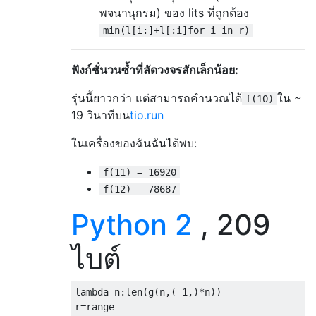
พจนานุกรม) ของ lits ที่ถูกต้อง
min(l[i:]+l[:i]for i in r)
ฟังก์ชั่นวนซ้ำที่ลัดวงจรสักเล็กน้อย:
รุ่นนี้ยาวกว่า แต่สามารถคำนวณได้
ใน ~
f(10)
19 วินาทีบน
tio.run
ในเครื่องของฉันฉันได้พบ:
f(11) = 16920
f(12) = 78687
Python 2
, 209
ไบต์
lambda
 n
:
len
(
g
(
n
,(-
1
,)*
n
))
r
=
range
