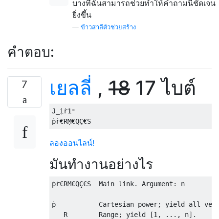
บางทีฉันสามารถช่วยทำให้คำถามนี้ชัดเจน
ยิ่งขึ้น
—
ข้าวสาลีตัวช่วยสร้าง
คำตอบ:
เยลลี่
,
18
17 ไบต์
7
J_ịṙ1⁼

ลองออนไลน์!
มันทำงานอย่างไร
ṗṙ€RṂ€QÇ€S  Main link. Argument: n

ṗ           Cartesian power; yield all vect
   R        Range; yield [1, ..., n].
