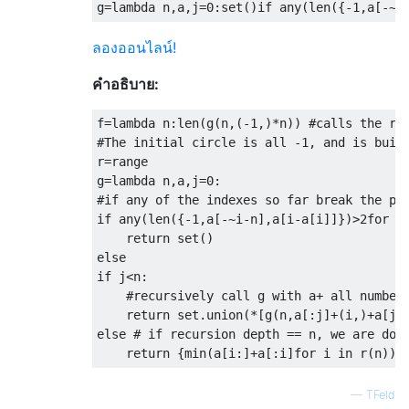
g
=
lambda
 n
,
a
,
j
=
0
:
set
()
if
 any
(
len
({-
1
,
a
[-~
i
ลองออนไลน์!
คำอธิบาย:
f
=
lambda
 n
:
len
(
g
(
n
,(-
1
,)*
n
))
#calls the re
#The initial circle is all -1, and is buil
r
=
range

g
=
lambda
 n
,
a
,
j
=
0
:
#if any of the indexes so far break the po
if
 any
(
len
({-
1
,
a
[-~
i
-
n
],
a
[
i
-
a
[
i
]]})>
2for
 i
return
 set
()
else
if
 j
<
n
:
#recursively call g with a+ all number
return
 set
.
union
(*[
g
(
n
,
a
[:
j
]+(
i
,)+
a
[
j
+
else
# if recursion depth == n, we are don
return
{
min
(
a
[
i
:]+
a
[:
i
]
for
 i 
in
 r
(
n
))}
—
TFeld