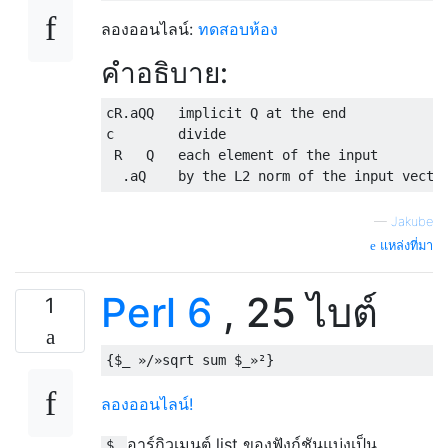
ลองออนไลน์:
ทดสอบห้อง
คำอธิบาย:
cR.aQQ   implicit Q at the end

c        divide

 R   Q   each element of the input

—
Jakube
แหล่งที่มา
Perl 6
, 25 ไบต์
1
ลองออนไลน์!
อาร์กิวเมนต์ list ของฟังก์ชันแบ่งเป็น
$_