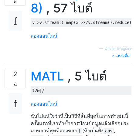
8)
, 57 ไบต์
v
->
v
.
stream
().
map
(
x
->
x
/
v
.
stream
().
reduce
(
0
ลองออนไลน์!
—
Olivier Grégoire
แหล่งที่มา
MATL
, 5 ไบต์
2
ลองออนไลน์!
ฉันไม่แน่ใจว่านี่เป็นวิธีที่สั้นที่สุดในการทำเช่นนี้
ครั้งแรกที่เราทำซ้ำการป้อนข้อมูลแล้วเลือกประ
เภทเอาท์พุทที่สองของ
(ซึ่งเป็นทั้ง
,
|
abs