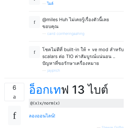
—
ไมล์
@miles Huh ไม่เคยรู้เรื่องตัวนี้เลย
ขอบคุณ
—
caird coinheringaahing
โชคไม่ดีที่ built-in ให้ + ve mod สำหรับ
scalars ต่อ TIO ค่าสัมบูรณ์แน่นอน ..
ปัญหาที่ขอรักษาเครื่องหมาย
—
jayprich
อ็อกเท
ฟ 13 ไบต์
6
@
(
x
)
x
/
norm
(
x
)
ลองออนไลน์!
—
Stewie Griffin