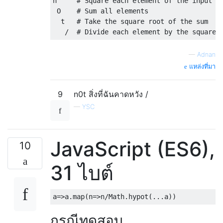
n     # Square each element of the input

 O    # Sum all elements

  t   # Take the square root of the sum

—
Adnan
แหล่งที่มา
9
n0t สิ่งที่ฉันคาดหวัง /
—
YSC
JavaScript (ES6),
10
31 ไบต์
a
=>
a
.
map
(
n
=>
n
/
Math
.
hypot
(...
a
))
กรณีทดสอบ