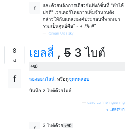
และด้วยหลักการเดียวกันฟังก์ชั่นที่ "ทำให้
ปกติ" เวกเตอร์โดยการเพิ่มจำนวนดัง
กล่าวให้กับแต่ละองค์ประกอบที่พวกเขา
รวมเป็นศูนย์คือ“ - + /% #”
—
Roman Odaisky
เยลลี่
,
5
3 ไบต์
8
ลองออนไลน์!
หรือดู
ชุดทดสอบ
บันทึก 2 ไบต์ด้วยไมล์!
—
caird coinheringaahing
แหล่งที่มา
3 ไบต์ด้วย
÷ÆḊ