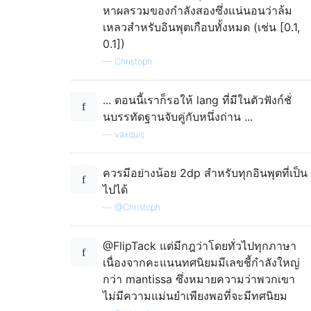
หาผลรวมของกำลังสองซึ่งแน่นอนว่าล้ม
เหลวสำหรับอินพุตเกือบทั้งหมด (เช่น [0.1,
0.1])
—
Christoph
... ตอนนี้เราก็รอให้ lang ที่มีในตัวฟังก์ชั่
นบรรทัดฐานจับคู่กับหนึ่งถ่าน ...
—
vaxquis
ควรมีอย่างน้อย 2dp สำหรับทุกอินพุตที่เป็น
ไปได้
—
@Christoph
@FlipTack แต่มีกฎว่าโดยทั่วไปทุกภาษา
เนื่องจากคะแนนทศนิยมมีเลขชี้กำลังใหญ่
กว่า mantissa ซึ่งหมายความว่าพวกเขา
ไม่มีความแม่นยำเพียงพอที่จะมีทศนิยม