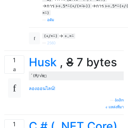
→การ
→การ
⊢÷.5*⍨(+/(×⍨⊢))
⊢÷.5*⍨(+/
×⍨)
—
อดัม
->
(+/×⍨)
+.×⍨
—
2560
Husk
,
8
7 bytes
1
ลองออนไลน์!
—
ბიმო
แหล่งที่มา
C # (. NET Core)
1