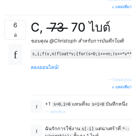
แหล่งที่มา
C,
73
70 ไบต์
6
ขอบคุณ @Christoph สำหรับการบันทึกไบต์!
ลองออนไลน์!
—
Steadybox
แหล่งที่มา
+1
แทนที่จะ
บันทึกหนึ่ง
s=0,i=0
s=i=0
—
xanoetux
ฉันรักการใช้งาน
แต่น่าเศร้าที่
s[-i]
*--
สั้นลง 1 ไบต์
v/=sqrt(s);