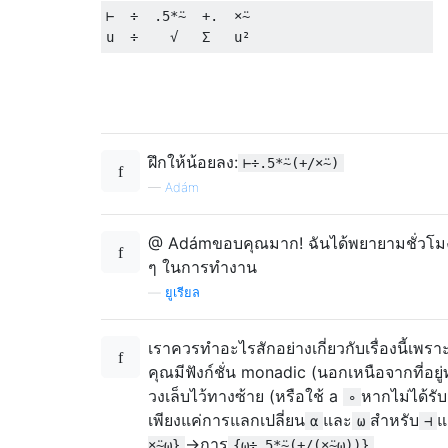
⊢
÷
.
5
*⍨
+.
×⍨
u  
÷
√
Σ
   u
²
ฝึกให้น้อยลง:
⊢÷.5*⍨(+/×⍨)
—
Adám
@ Adámขอบคุณมาก! ฉันได้พยายามชั่วโม
ๆ ในการทำงาน
—
ยูเรียล
เราควรทำอะไรสักอย่างเกี่ยวกับเรื่องนี้เพราะ
คุณมีฟังก์ชั่น monadic (นอกเหนือจากที่อยู่
วงเล็บไว้ทางซ้าย (หรือใช้ a
หากไม่ได้รับม
∘
เพียงแค่การแลกเปลี่ยน
และ
สำหรับ
แ
⍺
⍵
⊣
→การ
×⍨⍵}
{⍵÷.5*⍨(+/(×⍨⍵))}