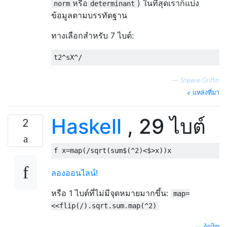
หรือ
) ในที่สุดเราก็แบ่ง
norm
determinant
ข้อมูลตามบรรทัดฐาน
ทางเลือกสำหรับ 7 ไบต์:
—
Stewie Griffin
แหล่งที่มา
Haskell
, 29 ไบต์
2
f x
=
map
(/
sqrt
(
sum
$(^
2
)<$>
x
))
x
ลองออนไลน์!
หรือ 1 ไบต์ที่ไม่มีจุดหมายมากขึ้น:
map=
<<flip(/).sqrt.sum.map(^2)
—
ბიმო