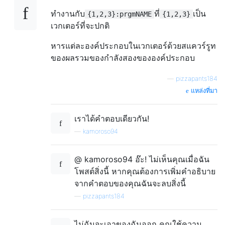
ทำงานกับ
ที่
เป็น
{1,2,3}:prgmNAME
{1,2,3}
เวกเตอร์ที่จะปกติ
หารแต่ละองค์ประกอบในเวกเตอร์ด้วยสแควร์รูท
ของผลรวมของกำลังสองขององค์ประกอบ
—
pizzapants184
แหล่งที่มา
เราได้คำตอบเดียวกัน!
—
kamoroso94
@ kamoroso94 อ๊ะ! ไม่เห็นคุณเมื่อฉัน
โพสต์สิ่งนี้ หากคุณต้องการเพิ่มคำอธิบาย
จากคำตอบของคุณฉันจะลบสิ่งนี้
—
pizzapants184
ไม่ฉันจะเอาของฉันออก คุณใช้ความ