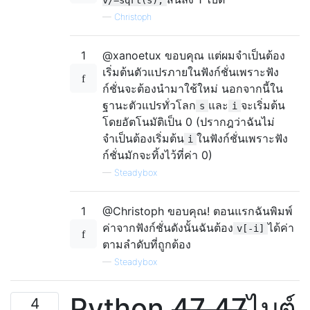
—
Christoph
1
@xanoetux ขอบคุณ แต่ผมจำเป็นต้อง
เริ่มต้นตัวแปรภายในฟังก์ชั่นเพราะฟัง
ก์ชั่นจะต้องนำมาใช้ใหม่
นอกจากนี้ใน
ฐานะตัวแปรทั่วโลก
และ
จะเริ่มต้น
s
i
โดยอัตโนมัติเป็น 0 (ปรากฎว่าฉันไม่
จำเป็นต้องเริ่มต้น
ในฟังก์ชั่นเพราะฟัง
i
ก์ชั่นมักจะทิ้งไว้ที่ค่า 0)
—
Steadybox
1
@Christoph ขอบคุณ! ตอนแรกฉันพิมพ์
ค่าจากฟังก์ชั่นดังนั้นฉันต้อง
ได้ค่า
v[-i]
ตามลำดับที่ถูกต้อง
—
Steadybox
Python
47 47
ไบต์
4