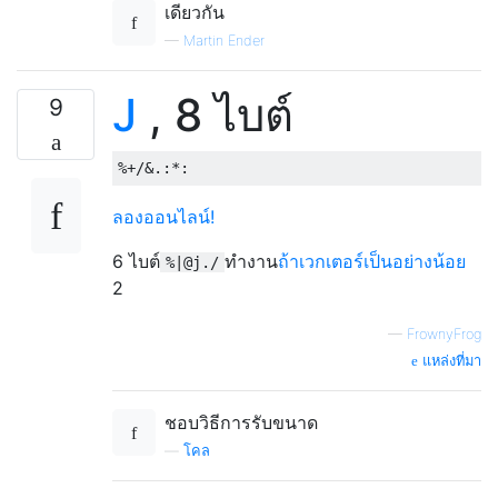
เดียวกัน
—
Martin Ender
J
, 8 ไบต์
9
ลองออนไลน์!
6 ไบต์
ทำงาน
ถ้าเวกเตอร์เป็นอย่างน้อย
%|@j./
2
—
FrownyFrog
แหล่งที่มา
ชอบวิธีการรับขนาด
—
โคล