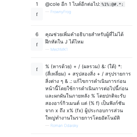
1
@cole อีก 1 ไบต์อีกต่อไป:
%1%:@#.*:
—
FrownyFrog
6
คุณช่วยเพิ่มคำอธิบายสำหรับผู้ที่ไม่ได้
ฝึกหัดใน J ได้ไหม
—
MechMK1
% (หารด้วย) + / (ผลรวม) &: (ใต้) *:
(สี่เหลี่ยม) + สรุปสองสิ่ง + / สรุปรายการ
สิ่งต่าง ๆ & .: แก้ไขการดำเนินการก่อน
หน้านี้โดยใช้การดำเนินการต่อไปนี้ก่อน
และผกผันในภายหลัง % โดยปกติจะรับ
สองอาร์กิวเมนต์ แต่ (% f) เป็นฟังก์ชัน
จาก x ถึง x% (fx) ผู้ประกอบการส่วน
ใหญ่ทำงานในรายการโดยอัตโนมัติ
—
Roman Odaisky