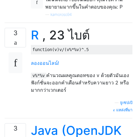
พยายามมากขึ้นในคำตอบของคุณ: P
—
kamoroso94
R
, 23 ไบต์
3
function
(
v
)
v
/(
v
%*%
v
)^
.5
ลองออนไลน์!
คำนวณผลคูณดอทของ v ด้วยตัวมันเอง
v%*%v
ฟังก์ชั่นจะออกคำเตือนสำหรับความยาว 2 หรือ
มากกว่าเวกเตอร์
—
จูเซปเป้
แหล่งที่มา
Java (OpenJDK
3