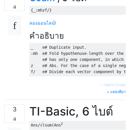
ลองออนไลน์!
คำอธิบาย
_    e# Duplicate input.

:mh  e# Fold hypothenuse-length over the ve
     e# has only one component, in which ca
z    e# Abs. For the case of a single negat
—
Martin Ender
แหล่งที่มา
TI-Basic, 6 ไบต์
3
2
Ans/√(sum(Ans