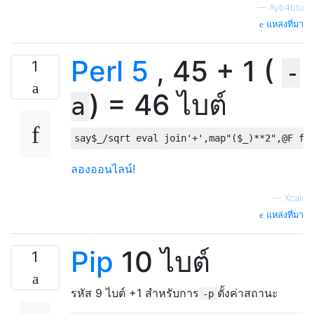
—
Ayb4btu
แหล่งที่มา
Perl 5
, 45 + 1 (
1
-
) = 46 ไบต์
a
say$_
/
sqrt 
eval
 join
'+'
,
map
"($_)**2"
,
@F
fo
ลองออนไลน์!
—
Xcali
แหล่งที่มา
Pip
10 ไบต์
1
รหัส 9 ไบต์ +1 สำหรับการ
ตั้งค่าสถานะ
-p