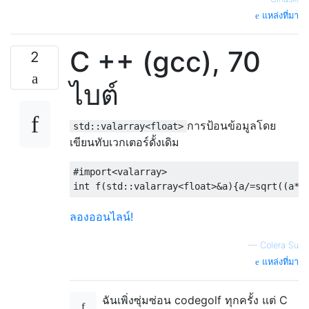
แหล่งที่มา
C ++ (gcc), 70
2
ไบต์
การป้อนข้อมูลโดย
std::valarray<float>
เขียนทับเวกเตอร์ดั้งเดิม
#import<valarray>
int
 f
(
std
::
valarray
<float>
&
a
){
a
/=
sqrt
((
a
*
a
ลองออนไลน์!
—
Colera Su
แหล่งที่มา
ฉันเพิ่งซุ่มซ่อน codegolf ทุกครั้ง แต่ C