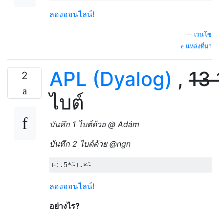
ลองออนไลน์!
—
เรนโซ
แหล่งที่มา
APL (Dyalog)
,
13
2
ไบต์
บันทึก 1 ไบต์ด้วย @ Adám
บันทึก 2 ไบต์ด้วย @ngn
⊢÷.
5
*⍨+.×⍨
ลองออนไลน์!
อย่างไร?