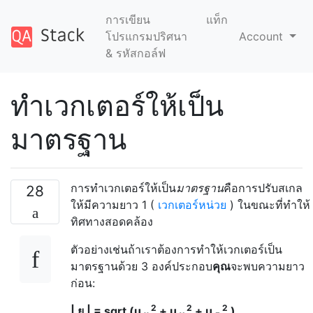
การเขียน
แท็ก
โปรแกรมปริศนา
Account
& รหัสกอล์ฟ
ทำเวกเตอร์ให้เป็น
มาตรฐาน
การทำเวกเตอร์ให้เป็น
มาตรฐาน
คือการปรับสเกล
28
ให้มีความยาว 1 (
เวกเตอร์หน่วย
) ในขณะที่ทำให้
ทิศทางสอดคล้อง
ตัวอย่างเช่นถ้าเราต้องการทำให้เวกเตอร์เป็น
มาตรฐานด้วย 3 องค์ประกอบ
คุณ
จะพบความยาว
ก่อน:
2
2
2
| ยู | = sqrt (u
+ u
+ u
)