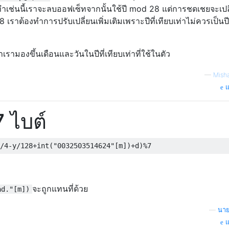
ช่นนี้เราจะลบออฟเซ็ทจากนั้นใช้ปี mod 28 แต่การชดเชยจะเปล
เราต้องทำการปรับเปลี่ยนเพิ่มเติมเพราะปีที่เทียบเท่าไม่ควรเป็นปี
ำเรามองขึ้นเดือนและวันในปีที่เทียบเท่าที่ใช้ในตัว
—
Mish
แ
 ไบต์
/
4
-
y
/
128
+
int
(
"0032503514624"
[
m
])+
d
)%
7
จะถูกแทนที่ด้วย
ad."[m])
—
นาย
แ