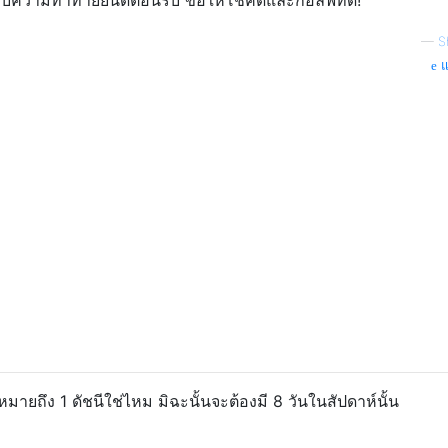
—
S
แ
ยถึง 1 ดัชนีใช่ไหม มิฉะนั้นจะต้องมี 8 วันในสัปดาห์นั้น