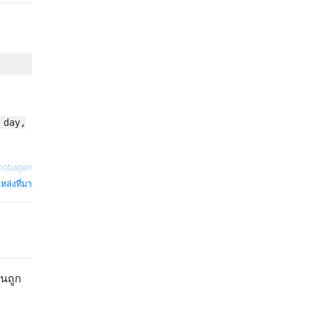
 day,
notjagan
หล่งที่มา
นถูก