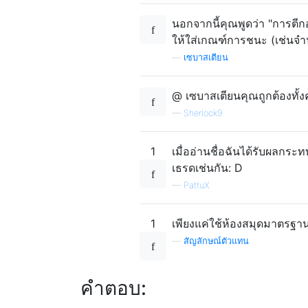
นอกจากนี้คุณพูดว่า "การตีกอล
ให้ใส่เกณฑ์การชนะ (เช่นจำน
—
เซบาสเตียน
@ เซบาสเตียนคุณถูกต้องทั้
—
Sherlock9
1
เมื่ออ่านชื่อฉันได้รับผลกระ
เธรดเช่นกัน: D
—
PattuX
1
เพียงแค่ใช้ห้องสมุดมาตรฐาน
—
สัญลักษณ์ตัวแทน
คำตอบ: