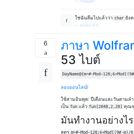
—
notjagan
ใช่ฉันลืมไปแล้วว่า
ยัง
char
—
ericw31415
ภาษา Wolfra
6
53 ไบต์
ลองออนไลน์!
ใช้สามอินพุต: ปีเดือนและวันตามลำด
เป็น
แล้ว
คุณจ
fun
fun[2048,2,28]
มันทำงานอย่างไร
สูตร
m=#~Mod~128;6+Mod[(9#-m)/8