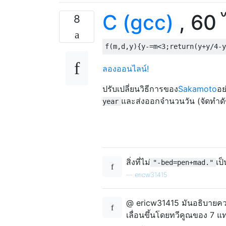
C (gcc)
, 60 
8
f
(
m
,
d
,
y
){
y
-=
m
<
3
;
return
(
y
+
y
/
4
-
y
ลองออนไลน์!
ปรับเปลี่ยนวิธีการของ
Sakamoto
อย
และส่งออกจำนวนวัน (จัดทำดัช
year
สิ่งที่ไม่
เป
"-bed=pen+mad."
—
ericw31415
@ ericw31415 มันอธิบายคว
เลื่อนขึ้นโดยทวีคูณของ 7 แทน