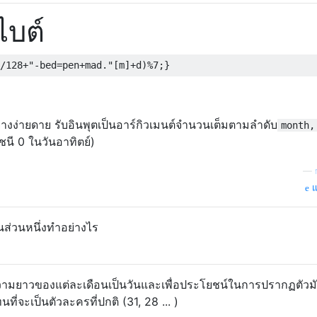
ไบต์
/
128
+
"-bed=pen+mad."
[
m
]+
d
)%
7
;}
่างง่ายดาย รับอินพุตเป็นอาร์กิวเมนต์จำนวนเต็มตามลำดับ
month,
นี 0 ในวันอาทิตย์)
—
แ
็นส่วนหนึ่งทำอย่างไร
ามยาวของแต่ละเดือนเป็นวันและเพื่อประโยชน์ในการปรากฏตัวมั
ที่จะเป็นตัวละครที่ปกติ (31, 28 ... )