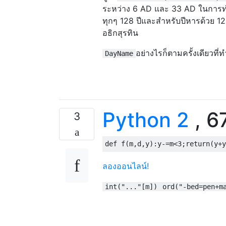
ระหว่าง 6 AD และ 33 AD ในการทำเ
ทุกๆ 128 ปีและสำหรับปีหารด้วย 128 
อธิกสุรทิน
อย่างไรก็ตามครั้งเดียวที่ท
DayName
Python 2
, 67
3
def
 f
(
m
,
d
,
y
):
y
-=
m
<
3
;
return
(
y
+
y
ลองออนไลน์!
int("..."[m])
ord("-bed=pen+m