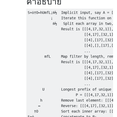
คำอธิบาย
S+ȯ†O↔hUmfL¡ṁ½  Implicit input, say A = [[4
           ¡    Iterate this function on A:
            ṁ½   Split each array in two, c
                Result is [[[4,17,32,1]],

                           [[4,17],[32,1]],
                           [[4],[17],[32],[
                           [[4],[],[17],[],
                           ...

        mfL     Map filter by length, remov
                Result is [[[4,17,32,1]],

                           [[4,17],[32,1]],
                           [[4],[17],[32],[
                           [[4],[17],[32],[
                           ...

       U        Longest prefix of unique el
                       P = [[[4,17,32,1]],[
      h         Remove last element: [[[4,1
     ↔          Reverse: [[[4,17],[32,1]],[
   †O           Sort each inner array: [[[4
S+ȯ             Concatenate to P:
