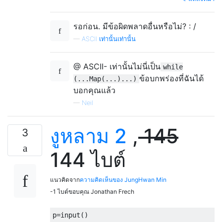
รอก่อน. มีข้อผิดพลาดอื่นหรือไม่? : /
—
ASCII เท่านั้นเท่านั้น
@ ASCII- เท่านั้นไม่นี่เป็น
while
ข้อบกพร่องที่ฉันได้
(...Map(...)...)
บอกคุณแล้ว
—
Neil
งูหลาม 2
,
145
3
144 ไบต์
แนวคิดจาก
ความคิดเห็นของ JungHwan Min
-1 ไบต์ขอบคุณ Jonathan Frech
p
=
input
()