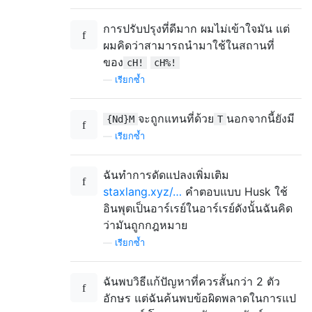
การปรับปรุงที่ดีมาก ผมไม่เข้าใจมัน แต่
ผมคิดว่าสามารถนำมาใช้ในสถานที่
ของ
cH!
cH%!
—
เรียกซ้ำ
จะถูกแทนที่ด้วย
นอกจากนี้ยังมี
{Nd}M
T
—
เรียกซ้ำ
ฉันทำการดัดแปลงเพิ่มเติม
staxlang.xyz/…
คำตอบแบบ Husk ใช้
อินพุตเป็นอาร์เรย์ในอาร์เรย์ดังนั้นฉันคิด
ว่ามันถูกกฎหมาย
—
เรียกซ้ำ
ฉันพบวิธีแก้ปัญหาที่ควรสั้นกว่า 2 ตัว
อักษร แต่ฉันค้นพบข้อผิดพลาดในการแป