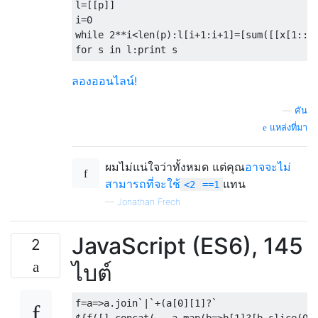
l
=[[
p
]]
i
=
0
while
2
**
i
<
len
(
p
):
l
[
i
+
1
:
i
+
1
]=[
sum
([[
x
[
1
::
2
for
 s 
in
 l
:
print
 s
ลองออนไลน์!
—
คัน
แหล่งที่มา
ผมไม่แน่ใจว่าทั้งหมด แต่คุณ
อาจจะไม่
สามารถที่จะใช้
แทน
<2
==1
—
Jonathan Frech
JavaScript (ES6), 145
2
ไบต์
f=a=>a.join`|`+(a[0][1]?`
