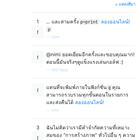
แหล่งที่มา
1
... และสามครั้ง
ลองออนไลน์!
p=print
p
—
Nimi
@nimi ยอดเยี่ยมอีกครั้งและขอบคุณมาก!
ตอนนี้มันจริงๆดูแข็งแรงเล่นกอล์ฟ
:)
—
Will Ness
แทนที่จะพิมพ์ภายในฟังก์ชั่น
คุณ
g
สามารถรวบรวมทุกขั้นตอนในรายการ
และส่งคืนได้
ลองออนไลน์!
—
nimi
3
ฉันไม่คิดว่าเรามีคำจำกัดความที่เหมาะ
สมของ "การสร้างภาพ" ทั่วไปอื่น ๆ ความ