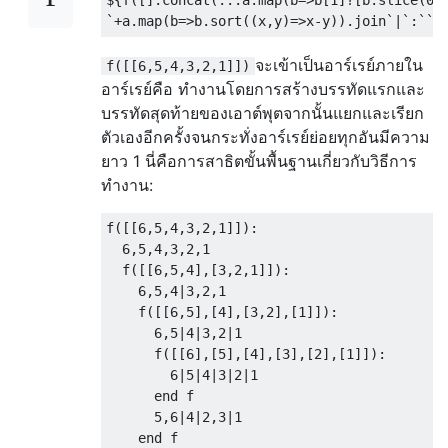
${f([].concat(...a.map(b=>b[1]?[b.slice(0,c
จะเข้าเป็นอาร์เรย์ภายใน
f([[6,5,4,3,2,1]])
อาร์เรย์คือ ทำงานโดยการสร้างบรรทัดแรกและ
บรรทัดสุดท้ายของเอาต์พุตจากนั้นแยกและเรียก
ตัวเองอีกครั้งจนกระทั่งอาร์เรย์ย่อยทุกอันมีความ
ยาว 1 นี่คือการสาธิตขั้นพื้นฐานเกี่ยวกับวิธีการ
ทำงาน:
f([[6,5,4,3,2,1]]):

  6,5,4,3,2,1

  f([[6,5,4],[3,2,1]]):

    6,5,4|3,2,1

    f([[6,5],[4],[3,2],[1]]):

      6,5|4|3,2|1

      f([[6],[5],[4],[3],[2],[1]]):

        6|5|4|3|2|1

      end f

      5,6|4|2,3|1

    end f
