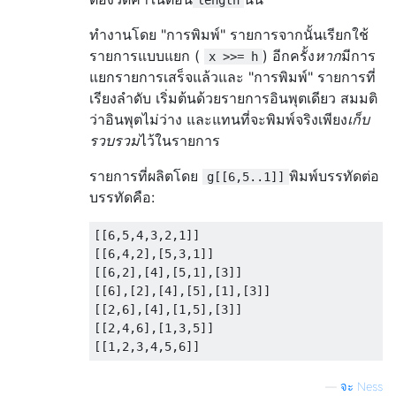
length
ทำงานโดย "การพิมพ์" รายการจากนั้นเรียกใช้
รายการแบบแยก (
) อีกครั้ง
หาก
มีการ
x >>= h
แยกรายการเสร็จแล้วและ "การพิมพ์" รายการที่
เรียงลำดับ เริ่มต้นด้วยรายการอินพุตเดียว สมมติ
ว่าอินพุตไม่ว่าง และแทนที่จะพิมพ์จริงเพียง
เก็บ
รวบรวม
ไว้ในรายการ
รายการที่ผลิตโดย
พิมพ์บรรทัดต่อ
g[[6,5..1]]
บรรทัดคือ:
[[
6
,
5
,
4
,
3
,
2
,
1
]]
[[
6
,
4
,
2
],[
5
,
3
,
1
]]
[[
6
,
2
],[
4
],[
5
,
1
],[
3
]]
[[
6
],[
2
],[
4
],[
5
],[
1
],[
3
]]
[[
2
,
6
],[
4
],[
1
,
5
],[
3
]]
[[
2
,
4
,
6
],[
1
,
3
,
5
]]
[[
1
,
2
,
3
,
4
,
5
,
6
]]
—
จะ Ness