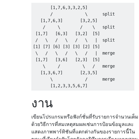
       [1,7,6,3,3,2,5]

       /             \      split

   [1,7,6,3]       [3,2,5]

    /     \        /    \   split

 [1,7]   [6,3]   [3,2]  [5]

 /   \   /   \   /   \   |  split

[1] [7] [6] [3] [3] [2] [5]

 \   /   \   /   \   /   |  merge

 [1,7]   [3,6]   [2,3]  [5]

    \     /         \   /   merge

   [1,3,6,7]       [2,3,5]

       \             /      merge

งาน
เขียนโปรแกรมหรือฟังก์ชั่นที่รับรายการจำนวนเต็ม
ด้วยวิธีการที่สมเหตุสมผลเช่นการป้อนข้อมูลและ
แสดงภาพพาร์ทิชันที่แตกต่างกันของรายการนี้ใน