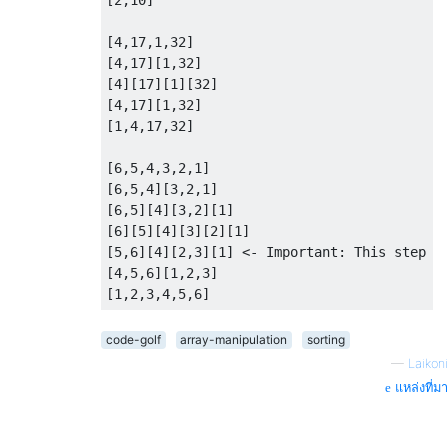
[2,10]

[4,17,1,32]

[4,17][1,32]

[4][17][1][32]

[4,17][1,32]

[1,4,17,32]

[6,5,4,3,2,1]

[6,5,4][3,2,1]

[6,5][4][3,2][1]

[6][5][4][3][2][1]

[5,6][4][2,3][1] <- Important: This step ca
[4,5,6][1,2,3]

code-golf
array-manipulation
sorting
—
Laikoni
แหล่งที่มา