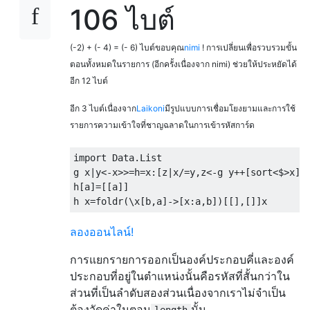
106 ไบต์
(-2) + (- 4) = (- 6) ไบต์ขอบคุณ
nimi
! การเปลี่ยนเพื่อรวบรวมขั้น
ตอนทั้งหมดในรายการ (อีกครั้งเนื่องจาก nimi) ช่วยให้ประหยัดได้
อีก 12 ไบต์
อีก 3 ไบต์เนื่องจาก
Laikoni
มีรูปแบบการเชื่อมโยงยามและการใช้
รายการความเข้าใจที่ชาญฉลาดในการเข้ารหัสการ์ด
import
 Data.List

g x
|
y
<-
x
>>=
h
=
x
:[
z
|
x
/=
y
,
z
<-
g y
++[
sort
<$>
x
]]
h
[
a
]=[[
a
]]
h x
=
foldr
(\
x
[
b
,
a
]->[
x
:
a
,
b
])[[],[]]
x
ลองออนไลน์!
การแยกรายการออกเป็นองค์ประกอบคี่และองค์
ประกอบที่อยู่ในตำแหน่งนั้นคือรหัสที่สั้นกว่าใน
ส่วนที่เป็นลำดับสองส่วนเนื่องจากเราไม่จำเป็น
ต้องวัดค่าในตอน
นั้น