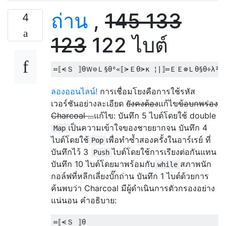
ถ่าน
,
145
133
4
123
122 ไบต์
ลองออนไลน์!
การเชื่อมโยงคือการใช้รหัส
เวอร์ชันอย่างละเอียด
ยังคงต้อง
แก้ไข
ข้อบกพร่อง
Charcoal ...
แก้ไข: บันทึก 5 ไบต์โดยใช้ double
เป็นความเข้าใจของชายยากจน บันทึก 4
Map
ไบต์โดยใช้
เพื่อทำซ้ำสองครั้งในอาร์เรย์ ที่
Pop
บันทึกไว้ 3
ไบต์โดยใช้การเรียงต่อกันแทน
Push
บันทึก 10 ไบต์โดยมาพร้อมกับ
สภาพนัก
while
กอล์ฟที่หลีกเลี่ยงบั๊กถ่าน บันทึก 1 ไบต์ด้วยการ
ค้นพบว่า Charcoal มีผู้ดำเนินการตัวกรองอย่าง
แน่นอน คำอธิบาย: