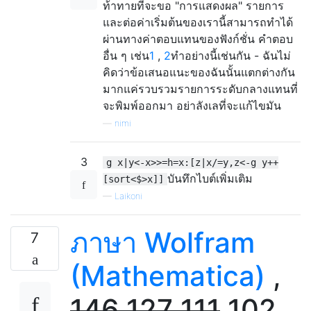
ท้าทายที่จะขอ "การแสดงผล" รายการ
และต่อค่าเริ่มต้นของเรานี้สามารถทำได้
ผ่านทางค่าตอบแทนของฟังก์ชั่น
คำตอบ
อื่น ๆ เช่น
1
,
2
ทำอย่างนี้เช่นกัน - ฉันไม่
คิดว่าข้อเสนอแนะของฉันนั้นแตกต่างกัน
มากแค่รวบรวมรายการระดับกลางแทนที่
จะพิมพ์ออกมา อย่าลังเลที่จะแก้ไขมัน
—
nimi
3
g x|y<-x>>=h=x:[z|x/=y,z<-g y++
บันทึกไบต์เพิ่มเติม
[sort<$>x]]
—
Laikoni
ภาษา Wolfram
7
(Mathematica)
,
146
127
111
102