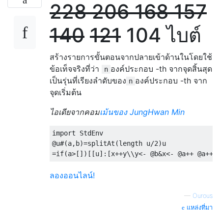
228
206
168
157
140
121
104 ไบต์
สร้างรายการขั้นตอนจากปลายเข้าด้านในโดยใช้
ข้อเท็จจริงที่ว่า
องค์ประกอบ -th จากจุดสิ้นสุด
n
เป็นรุ่นที่เรียงลำดับของ
องค์ประกอบ -th จาก
n
จุดเริ่มต้น
ไอเดียจากคอม
เม้นของ JungHwan Min
import StdEnv

@u#(a,b)=splitAt(length u/2)u

ลองออนไลน์!
—
Οurous
แหล่งที่มา