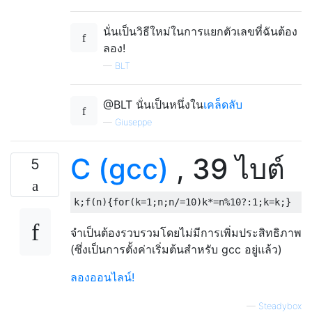
นั่นเป็นวิธีใหม่ในการแยกตัวเลขที่ฉันต้อง
ลอง!
—
BLT
@BLT นั่นเป็นหนึ่งใน
เคล็ดลับ
—
Giuseppe
C (gcc)
, 39 ไบต์
5
k
;
f
(
n
){
for
(
k
=
1
;
n
;
n
/=
10
)
k
*=
n
%
10
?:
1
;
k
=
k
;}
จำเป็นต้องรวบรวมโดยไม่มีการเพิ่มประสิทธิภาพ
(ซึ่งเป็นการตั้งค่าเริ่มต้นสำหรับ gcc อยู่แล้ว)
ลองออนไลน์!
—
Steadybox