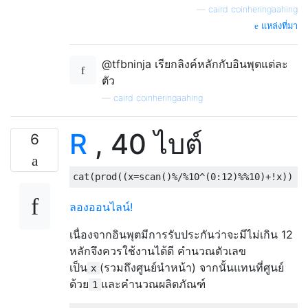
—
caird coinheringaahing
แหล่งที่มา
@tfbninja เรียกลิงค์หลักกับอินพุตแต่ละ
ตัว
—
caird coinheringaahing
R
, 40 ไบต์
6
cat
(
prod
((
x
=
scan
()%/%
10
^(
0
:
12
)%%
10
)+!
x
))
ลองออนไลน์!
เนื่องจากอินพุตมีการรับประกันว่าจะมีไม่เกิน 12
หลักจึงควรใช้งานได้ดี คำนวณตัวเลข
เป็น
(รวมถึงศูนย์นำหน้า) จากนั้นแทนที่ศูนย์
x
ด้วย
และคำนวณผลิตภัณฑ์
1