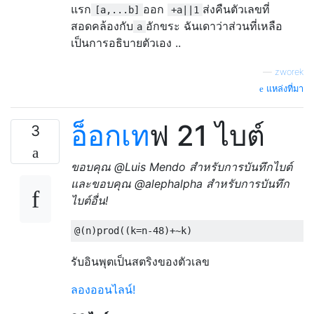
แรก
ออก
ส่งคืนตัวเลขที่
[a,...b]
+a||1
สอดคล้องกับ
อักขระ ฉันเดาว่าส่วนที่เหลือ
a
เป็นการอธิบายตัวเอง ..
—
zworek
แหล่งที่มา
อ็อกเท
ฟ 21 ไบต์
3
ขอบคุณ @Luis Mendo สำหรับการบันทึกไบต์
และขอบคุณ @alephalpha สำหรับการบันทึก
ไบต์อื่น!
รับอินพุตเป็นสตริงของตัวเลข
ลองออนไลน์!