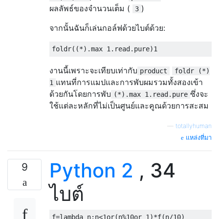
ผลลัพธ์ของจำนวนเต็ม (
)
3
จากนั้นฉันก็เล่นกอล์ฟด้วยไบต์ด้วย:
foldr
((*).
max 
1
.
read
.
pure
)
1
งานนี้เพราะจะเทียบเท่ากับ
product
foldr (*)
แทนที่การแมปและการพับผมรวมทั้งสองเข้า
1
ด้วยกันโดยการพับ
ซึ่งจะ
(*).max 1.read.pure
ใช้แต่ละหลักที่ไม่เป็นศูนย์และคูณด้วยการสะสม
—
totallyhuman
แหล่งที่มา
Python 2
, 34
9
ไบต์
f
=
lambda
 n
:
n
<
1or
(
n
%
10or
1
)*
f
(
n
/
10
)