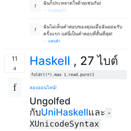
ฉันก็ประหลาดใจด้วยเช่นกัน!
—
mudkip201
ฉันไม่เห็นคำตอบของคุณเมื่อฉันยอมรับ
ครั้งแรก แต่นี่เป็นคำตอบที่สั้นที่สุด!
—
แฟนต้า
Haskell
, 27 ไบต์
11
foldr
((*).
max 
1
.
read
.
pure
)
1
ลองออนไลน์!
Ungolfed
กับ
UniHaskell
และ
-
XUnicodeSyntax