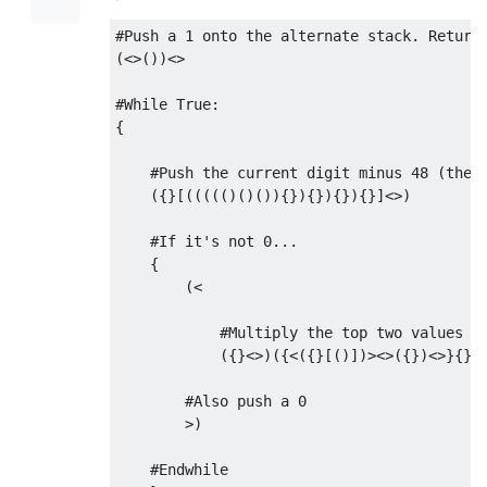
#Push a 1 onto the alternate stack. Return 
(<>())<>

#While True:

{

    #Push the current digit minus 48 (the A
    ({}[((((()()()){}){}){}){}]<>)

    #If it's not 0...

    {

        (<

            #Multiply the top two values (t
            ({}<>)({<({}[()])><>({})<>}{}<>
        #Also push a 0

        >)

    #Endwhile
