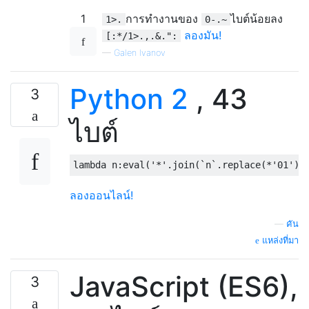
1
การทำงานของ
ไบต์น้อยลง
1>.
0-.~
ลองมัน!
[:*/1>.,.&.":
—
Galen Ivanov
Python 2
, 43
3
ไบต์
lambda
 n
:
eval
(
'*'
.
join
(`
n
`.
replace
(*
'01'
))
ลองออนไลน์!
—
คัน
แหล่งที่มา
JavaScript (ES6),
3