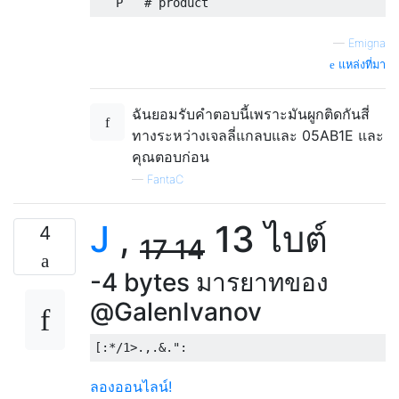
—
Emigna
แหล่งที่มา
ฉันยอมรับคำตอบนี้เพราะมันผูกติดกันสี่
ทางระหว่างเจลลี่แกลบและ 05AB1E และ
คุณตอบก่อน
—
FantaC
J
,
13 ไบต์
4
17
14
-4 bytes มารยาทของ
@GalenIvanov
ลองออนไลน์!