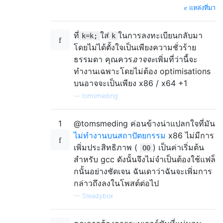
แหล่งที่มา
ที่
ใส่
ในการลงทะเบียนกลับมา
k=k;
k
โดยไม่ได้ตั้งใจเป็นเพียงความชั่วร้าย
ธรรมดา คุณควร
อาจจะ
เพิ่มที่ว่านี้จะ
ทำงานเฉพาะโดยไม่ต้อง optimisations
บนอาจจะเป็นเพียง x86 / x64 +1
—
tomsmeding
1
@tomsmeding ค่อนข้างน่าแปลกใจที่มัน
ไม่ทำงานบนสถาปัตยกรรม
x86 ไม่มีการ
เพิ่มประสิทธิภาพ (
) เป็นค่าเริ่มต้น
O0
สำหรับ gcc ดังนั้นจึงไม่จำเป็นต้องใช้แฟล็
กนั้นอย่างชัดเจน ฉันเดาว่าฉันจะเพิ่มการ
กล่าวถึงลงในโพสต์ต่อไป
—
Steadybox