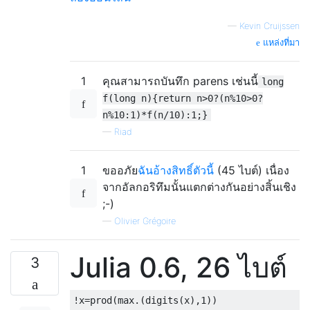
—
Kevin Cruijssen
แหล่งที่มา
1
คุณสามารถบันทึก parens เช่นนี้
long
f(long n){return n>0?(n%10>0?
n%10:1)*f(n/10):1;}
—
Riad
1
ขออภัย
ฉันอ้างสิทธิ์ตัวนี้
(45 ไบต์) เนื่อง
จากอัลกอริทึมนั้นแตกต่างกันอย่างสิ้นเชิง
;-)
—
Olivier Grégoire
Julia 0.6, 26 ไบต์
3