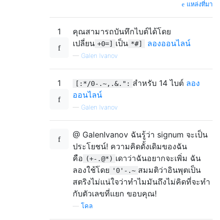
แหล่งที่มา
1
คุณสามารถบันทึกไบต์ได้โดย
เปลี่ยน
เป็น
ลองออนไลน์
+0=]
*#]
—
Galen Ivanov
1
สำหรับ 14 ไบต์
ลอง
[:*/0-.~,.&.":
ออนไลน์
—
Galen Ivanov
@ GalenIvanov ฉันรู้ว่า signum จะเป็น
ประโยชน์! ความคิดดั้งเดิมของฉัน
คือ
เดาว่าฉันอยากจะเพิ่ม ฉัน
(+-.@*)
ลองใช้โดย
สมมติว่าอินพุตเป็น
'0'-.~
สตริงไม่แน่ใจว่าทำไมมันถึงไม่คิดที่จะทำ
กับตัวเลขที่แยก ขอบคุณ!
—
โคล