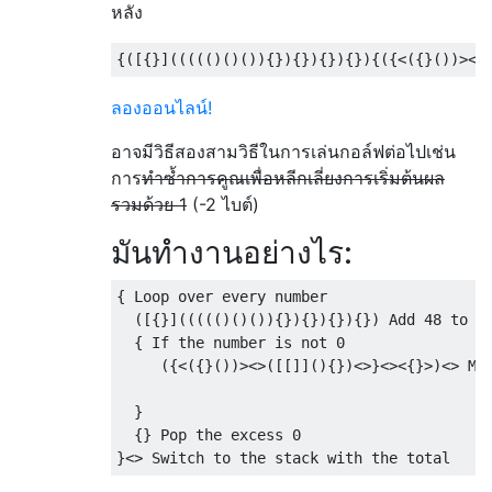
หลัง
ลองออนไลน์!
อาจมีวิธีสองสามวิธีในการเล่นกอล์ฟต่อไปเช่น
การ
ทำซ้ำการคูณเพื่อหลีกเลี่ยงการเริ่มต้นผล
รวมด้วย 1
(-2 ไบต์)
มันทำงานอย่างไร:
{ Loop over every number

  ([{}]((((()()()){}){}){}){}) Add 48 to th
  { If the number is not 0

     ({<({}())><>([[]](){})<>}<><{}>)<> Mul
                                          I
  } 

  {} Pop the excess 0
