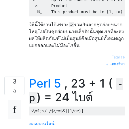
  ×      Product

วิธีนี้ใช้งานได้เพราะ
รวมกันจากชุดย่อยขนาด
⊇
ใหญ่ไปเป็นชุดย่อยขนาดเล็กดังนั้นชุดแรกที่จะส่ง
ผลให้ผลิตภัณฑ์ไม่เป็นศูนย์คือเมื่อศูนย์ทั้งหมดถูก
แยกออกและไม่มีอะไรอื่น
—
Fatalize
แหล่งที่มา
Perl 5
, 23 + 1 (
3
-
) = 24 ไบต์
p
$\=
1
;
s
/./
$\*
=
$
&||
1
/
ge
}{
ลองออนไลน์!