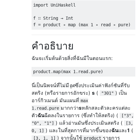
import
 UniHaskell

f 
∷
 String 
→
 Int

f 
=
 product 
∘
 map 
(
max 
1
∘
 read 
∘
 pure
)
คำอธิบาย
ฉันจะเริ่มต้นด้วยสิ่งที่ฉันมีในตอนแรก:
product
.
map
(
max 
1
.
read
.
pure
)
นี่เป็นนิพจน์ที่ไม่มี
จุด
ซึ่งประเมินค่าฟังก์ชันที่รับ
สตริง (หรือรายการอักขระ)
s
(
) เป็น
"301"
อาร์กิวเมนต์ มันแผนที่
max
มากกว่า
s
หลักสละตัวละครแต่ละ
1.read.pure
ตัว
ฉัน
ฉีดลงในรายการ (ซึ่งทำให้สตริง) (
["3",
) แล้วอ่านมันซึ่งประเมินสตริง (
"0", "1"]
[3,
) และในที่สุดการที่มากขึ้นของ
ฉัน
และ
1
(
0, 1]
) จากนั้นใช้
รายการ
[3, 1, 1]
product