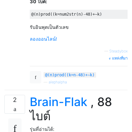
30 ไบต์:
รับอินพุตเป็นตัวเลข
ลองออนไลน์!
—
Steadybox
แหล่งที่มา
@(n)prod((k=n-48)+~k)
—
alephalpha
Brain-Flak
, 88
2
ไบต์
รุ่นที่อ่านได้: