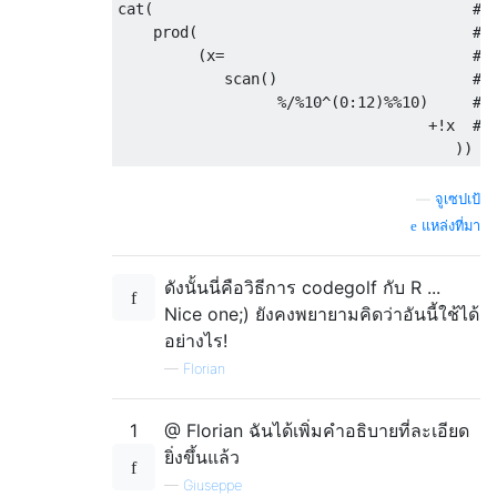
cat
(
#o
    prod
(
#t
(
x
=
#s
	    scan
()
#s
%/%
10
^(
0
:
12
)%%
10
)
#i
+!
x  
#a
))
—
จูเซปเป้
แหล่งที่มา
ดังนั้นนี่คือวิธีการ codegolf กับ R ...
Nice one;) ยังคงพยายามคิดว่าอันนี้ใช้ได้
อย่างไร!
—
Florian
1
@ Florian ฉันได้เพิ่มคำอธิบายที่ละเอียด
ยิ่งขึ้นแล้ว
—
Giuseppe