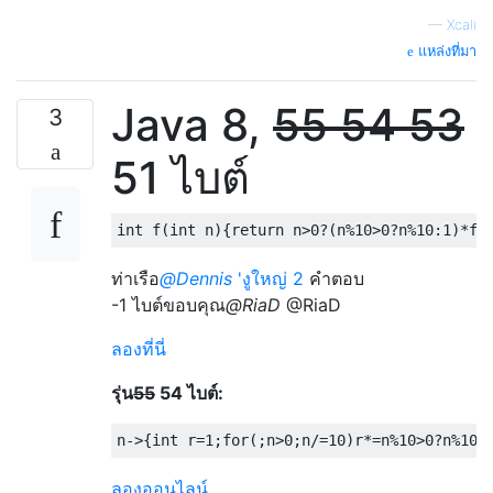
—
Xcali
แหล่งที่มา
Java 8,
55
54
53
3
51 ไบต์
int
 f
(
int
 n
){
return
 n
>
0
?(
n
%
10
>
0
?
n
%
10
:
1
)*
f
(
ท่าเรือ
@Dennis
'งูใหญ่ 2
คำตอบ
-1 ไบต์ขอบคุณ
@RiaD
@RiaD
ลองที่นี่
รุ่น
55
54 ไบต์:
n
->{
int
 r
=
1
;
for
(;
n
>
0
;
n
/=
10
)
r
*=
n
%
10
>
0
?
n
%
10
:
ลองออนไลน์