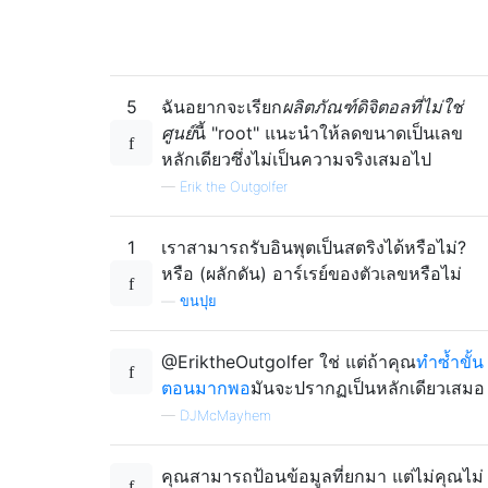
5
ฉันอยากจะเรียก
ผลิตภัณฑ์ดิจิตอลที่ไม่ใช่
ศูนย์
นี้ "root" แนะนำให้ลดขนาดเป็นเลข
หลักเดียวซึ่งไม่เป็นความจริงเสมอไป
—
Erik the Outgolfer
1
เราสามารถรับอินพุตเป็นสตริงได้หรือไม่?
หรือ (ผลักดัน) อาร์เรย์ของตัวเลขหรือไม่
—
ขนปุย
@EriktheOutgolfer ใช่ แต่ถ้าคุณ
ทำซ้ำขั้น
ตอนมากพอ
มันจะปรากฏเป็นหลักเดียวเสมอ
—
DJMcMayhem
คุณสามารถป้อนข้อมูลที่ยกมา แต่ไม่คุณไม่