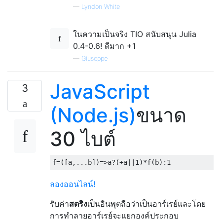
—
Lyndon White
ในความเป็นจริง TIO สนับสนุน Julia
0.4-0.6! ดีมาก +1
—
Giuseppe
JavaScript
3
(Node.js)
ขนาด
30 ไบต์
f
=([
a
,...
b
])=>
a
?(+
a
||
1
)*
f
(
b
):
1
ลองออนไลน์!
รับค่า
สตริง
เป็นอินพุตถือว่าเป็นอาร์เรย์และโดย
การทำลายอาร์เรย์จะแยกองค์ประกอบ