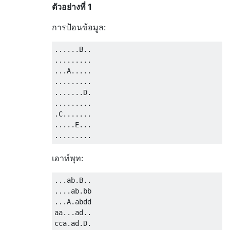
ตัวอย่างที่ 1
การป้อนข้อมูล:
......B..

.........

...A.....

.........

.......D.

.........

.C.......

.....E...

เอาท์พุท:
...ab.B..

....ab.bb

...A.abdd

aa...ad..

cca.ad.D.
