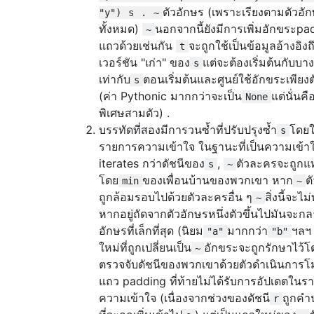
ตัวอักษร (เพราะเรียงตามตัวอั
"y")
s
.
~
ทั้งหมด)
นอกจากนี้ยังมีการเพิ่มอักขระp
~
แถวด้วยเช่นกัน
จะถูกใช้เป็นข้อมูลอ้างอิงถ
t
เวอร์ชัน "เก่า" ของ
แต่จะต้องเริ่มต้นกับบางสิ
s
เท่ากับ
ตอนเริ่มต้นและศูนย์ใช้อักขระเพียงต
s
(ค่า Pythonic มากกว่าจะเป็น
แต่นั่นค
None
พิเศษสามตัว) .
บรรทัดที่สองมีการวนซ้ำที่ปรับปรุงซ้ำ
โดยใ
s
รายการความเข้าใจ ในฐานะที่เป็นความเข้า
iterates กว่าดัชนีของ
,
ตัวละครจะถูกแท
s
~
โดย
ของเพื่อนบ้านของพวกเขา หาก
ต
min
~
ถูกล้อมรอบไปด้วยตัวละครอื่น ๆ
สิ่งนี้จะไ
~
หากอยู่ถัดจากตัวอักษรหนึ่งตัวขึ้นไปมันจะกล
อักษรที่เล็กที่สุด (นิยม
มากกว่า
ฯลฯ 
"a"
"b"
ใหม่ที่ถูกเปลี่ยนเป็น
อักขระจะถูกรักษาไว้
~
ตรวจจับดัชนีของพวกเขาด้วยตัวดำเนินการโม
แถว padding ที่ท้ายไม่ได้รับการอัปเดตในร
ความเข้าใจ (เนื่องจากช่วงของดัชนี
ถูกคำ
r