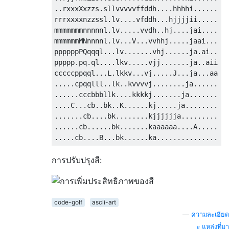
..rxxxXxzzs.sllvvvvvffddh....hhhhi......

rrrxxxxnzzssl.lv....vfddh...hjjjjii.....

mmmmmmmnnnnnl.lv.....vvdh..hj....jai....

mmmmmmMNnnnnl.lv...V...vvhhj.....jaai...

ppppppPQqqql...lv.......vhj......ja.ai..

ppppp.pq.ql....lkv.....vjj.......ja..aii

cccccppqql...L.lkkv...vj.....J...ja...aa

.....cpqqlll..lk..kvvvvj........ja......

......cccbbbllk....kkkkj.......ja.......

....C...cb..bk..K......kj.....ja........

.......cb....bk........kjjjjjja.........

......cb......bk.......kaaaaaa....A.....

การปรับปรุงสี:
code-golf
ascii-art
—
ความละเอียด
แหล่งที่มา