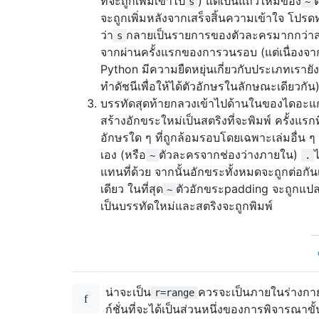
ที่จะถูกเพิ่มเข้าไป
) แต่เป็นแถวใหม่ของ
s
~
จะถูกเพิ่มหลังจากเสร็จสิ้นความเข้าใจ โปร
ว่า
กลายเป็นรายการของตัวละครมากกว่าส
s
จากผ่านครั้งแรกของการวนรอบ (แต่เนื่องจา
Python มีความยืดหยุ่นเกี่ยวกับประเภทเราย
ทำดัชนีเพื่อให้ได้ตัวอักษรในลักษณะเดียวกัน
บรรทัดสุดท้ายกลวงเข้าไปด้านในของไดอะ
สร้างอักขระใหม่เป็นสตริงที่จะพิมพ์ ครั้งแรกที
อักษรใด ๆ ที่ถูกล้อมรอบโดยเฉพาะเล่มอื่น ๆ
เอง (หรือ
ตัวละครจากช่องว่างภายใน)
~
.
แทนที่ด้วย จากนั้นอักขระทั้งหมดจะถูกต่อกัน
เดียว ในที่สุด
ตัวอักขระpadding จะถูกแป
~
เป็นบรรทัดใหม่และสตริงจะถูกพิมพ์
น่าจะเป็น
ควรจะเป็นภายในร่างกา
r=range
ก์ชั่นที่จะได้เป็นส่วนหนึ่งของการพิจารณาข