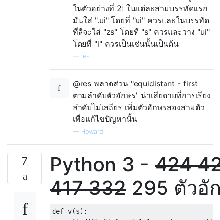
ในตัวอย่างที่ 2: ในแต่ละสามบรรทัดแรก
มันใส่ ".ui" โดยที่ "ui" ควรและในบรรทัด
ที่สี่จะใส่ "zs" โดยที่ "s" ควรและวาง "ui"
โดยที่ "i" ควรเป็นเช่นนั้นเป็นต้น
—
res
@res พลาดส่วน "equidistant - first
ตามลำดับตัวอักษร" น่าเสียดายที่การเรียง
ลำดับไม่เสถียร เพิ่มตัวอักษรสองสามตัว
เพื่อแก้ไขปัญหานั้น
—
Howard
Python 3 -
424
4
7
417
332
295 ตัวอั
def v(s):
