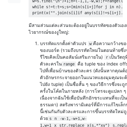
 w=s.find("\n")+1;n=(-1,1,-w,w);r=range(len
 while s!=t:t=s;s=[min(s[i+j]for j in n).lo
มีสามส่วนแต่ละส่วนจะต้องอยู่ในบรรทัดของตัวเองเ
ไวยากรณ์ของงูใหญ่:
บรรทัดแรกตั้งค่าตัวแปร
คือความกว้างข
w
ของบอร์ด (รวมถึงบรรทัดใหม่ในตอนท้ายซึ่ง
รีไซเคิลเป็นคอลัมน์เสริมภายใน)
เป็นวัตถุท
r
ตัวละครใน
คือ tuple ของ index offs
range
ไปที่เพื่อนบ้านของตัวละคร (ดังนั้นหากคุณต้
ตัวอักษรกระจายออกในแนวทแยงมุมคุณจะต้อ
ไปยัง tuple) เป็นชื่อสั้น ๆ ของวิธีการซึ่งจะถ
ครั้งในโค้ดในภายหลัง (การโทรจะดูแปลก ๆ
เนื่องจากฉันใช้เพื่อบันทึกอักขระแทนที่จะเป
ธรรมดา) สตริงพารามิเตอร์ที่มีการแก้ไขเล็กน้
นี้เช่นกันกับตัวละครและการขึ้นบรรทัดใหม่ถู
ด้วย
s
n
-w-1,-w+1,w-
1,w+1
x
str.replace
x(s,*"xy")
s.repl