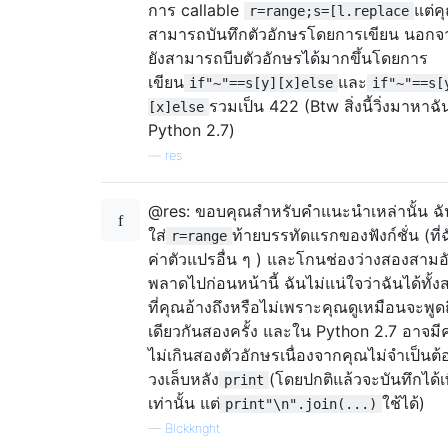
การ callable
แต่ค
r=range;s=[l.replace
สามารถบันทึกตัวอักษรโดยการเขียน นอกจา
ยังสามารถบีบตัวอักษรได้มากขึ้นโดยการ
เขียน
และ
if"~"==s[y][x]else
if"~"==s[
รวมเป็น 422 (Btw สิ่งนี้วิ่งมาหาฉั
[x]else
Python 2.7)
—
res
@res: ขอบคุณสำหรับคำแนะนำเหล่านั้น ฉั
ใส่
ท้ายบรรทัดแรกของฟังก์ชั่น (ที่ฉั
r=range
ค่าตัวแปรอื่น ๆ ) และโกนช่องว่างสองสามอั
พลาดไปก่อนหน้านี้ ฉันไม่แน่ใจว่าฉันได้ทั้ง
ที่คุณอ้างถึงหรือไม่เพราะคุณดูเหมือนจะพูดถึ
เดียวกันสองครั้ง และใน Python 2.7 อาจม
ไม่เกินสองตัวอักษรเนื่องจากคุณไม่จำเป็นต้
วงเล็บหลัง
(โดยปกติแล้วจะบันทึกได้เพ
print
เท่านั้น แต่
ใช้ได้)
print"\n".join(...)
—
Blckknght