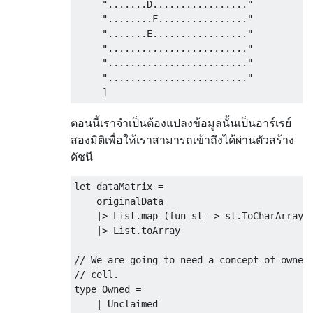
     ".......D................." 

     "........F................"           
     ".......E................."          

     "........................."

     "........................."

     "........................."

ตอนนี้เราจำเป็นต้องแปลงข้อมูลนั้นเป็นอาร์เรย์
สองมิติเพื่อให้เราสามารถเข้าถึงได้ผ่านตัวสร้าง
ดัชนี
let dataMatrix = 

    originalData

    |> List.map (fun st -> st.ToCharArray()
    |> List.toArray

// We are going to need a concept of owners
// cell. 

type Owned = 

    | Unclaimed
