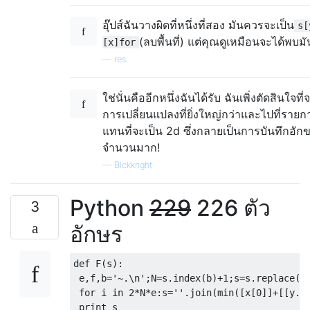
อุ๊ปส์ฉันวางผิดที่หนึ่งที่สอง มันควรจะเป็น
s[
(ลบพื้นที่) แต่คุณดูเหมือนจะได้พบม
[x]for
—
res
ใช่นั่นคืออีกหนึ่งฉันได้รับ ฉันเพิ่งตัดสินใจที
การเปลี่ยนแปลงที่ยิ่งใหญ่กว่าและไปที่รายก
แทนที่จะเป็น 2d ซึ่งกลายเป็นการบันทึกอัก
จำนวนมาก!
—
Blckknght
Python
229
226 ตัว
3
อักษร
def F(s):

 e,f,b='~.\n';N=s.index(b)+1;s=s.replace(f,
 for i in 2*N*e:s=''.join(min([x[0]]+[[y.lo
 print s
