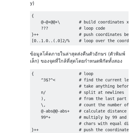
y)
{                   

    @~@+@@+\        # build coordinates x+d
    ???             # loop code

}++                 # push coordinates befo
ข้อมูลโค้ดภายในล่าสุดส่งคืนตัวอักษร (ตัวพิมพ์
เล็ก) ของจุดที่ใกล้ที่สุดโดยกำหนดพิกัดทั้งสอง
{                   # loop

    ^3$?^<          # find the current lett
                    # take anything before

    n/              # split at newlines

    ),              # from the last part ta
    \,              # count the number of l
    @-abs@@-abs+    # calculate distance to
    99*+            # multiply by 99 and ad
                    # chars with equal dist
}++                 # push the coordinates 