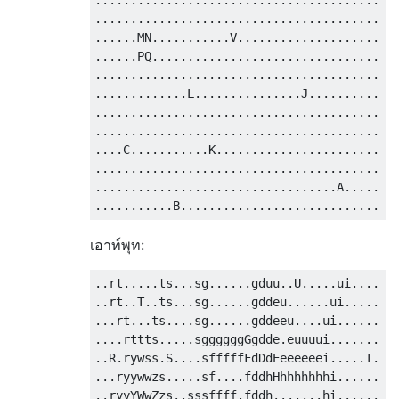
........................................

......MN...........V....................

......PQ................................

........................................

.............L...............J..........

........................................

........................................

....C...........K.......................

........................................

..................................A.....

เอาท์พุท:
..rt.....ts...sg......gduu..U.....ui....

..rt..T..ts...sg......gddeu......ui.....

...rt...ts....sg......gddeeu....ui......

....rttts.....sggggggGgdde.euuuui.......

..R.rywss.S....sfffffFdDdEeeeeeei.....I.

...ryywwzs.....sf....fddhHhhhhhhhi......

..ryyYWwZzs..sssffff.fddh.......hi......
