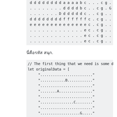
 d d d d d d d d a a a a b c . . . c g . . 
 . . . . . . . . d d d d b c . . c g . G . 
 . . . . . . . D d d d d d c . . c g . . . 
 d d d d d d d d f f f f f f c . c g . . . 
 e e e e e e e e e e e e e e c . c g . . . 
 . . . . . . . . . . . . . e c . c g . . . 
 . . . . . . . . . . . . . e c . c g . . . 
นี่คือรหัส สนุก.
// The first thing that we need is some dat
let originalData = [

     "........................."

     "............B............" 

     "........................." 

     "........A................" 

     "........................." 

     "................C........"          

     "........................." 

     "...................G....." 
