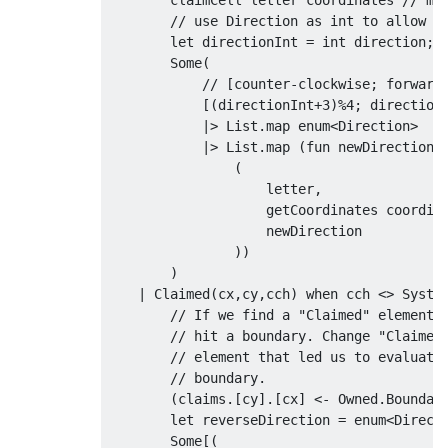
        claimCell letter coordinates // mea
        // use Direction as int to allow ma
        let directionInt = int direction;  
        Some(

            // [counter-clockwise; forward;
            [(directionInt+3)%4; directionI
            |> List.map enum<Direction>    
            |> List.map (fun newDirection -
                (

                    letter, 

                    getCoordinates coordina
                    newDirection

                ))

        )

    | Claimed(cx,cy,cch) when cch <> System
        // If we find a "Claimed" element t
        // hit a boundary. Change "Claimed"
        // element that led us to evaluatin
        // boundary. 

        (claims.[cy].[cx] <- Owned.Boundary
        let reverseDirection = enum<Directi
        Some[(
