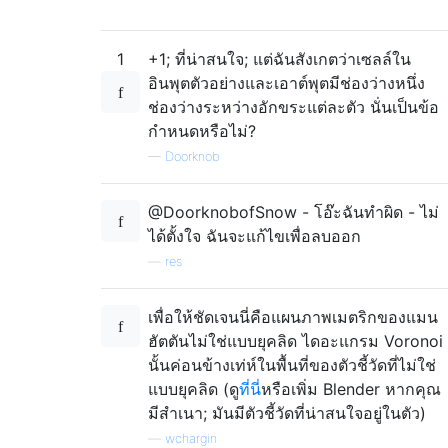
1
+1; ที่น่าสนใจ; แต่ฉันสังเกตว่าเซลล์ใน
อินพุตตัวอย่างและเอาต์พุตมีช่องว่างหนึ่ง
ช่องว่างระหว่างอักขระแต่ละตัว นั่นเป็นข้อ
กำหนดหรือไม่?
—
Doorknob
@DoorknobofSnow - โอ๊ะฉันทำผิด - ไม่
ได้ตั้งใจ ฉันจะแก้ไขเพื่อลบออก
—
res
เพื่อให้ชัดเจนนี่คือแผนภาพเมตริกของแมน
ฮัตตันไม่ใช่แบบยุคลิด ไดอะแกรม Voronoi
นั้นค่อนข้างเท่ห์ในพื้นที่ของตัวชี้วัดที่ไม่ใช่
แบบยุคลิด (ดู
ที่นี่
หรือเพิ่ม Blender หากคุณ
มีสำเนา; มันมีตัวชี้วัดที่น่าสนใจอยู่ในตัว)
—
wchargin