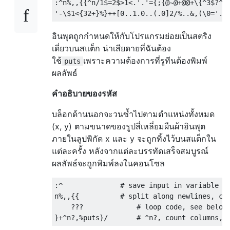
:^n%,,{{^n/1$=2$>1<.'.'={;{@~@+@@+\{^3$?^<n
อินพุตถูกกำหนดให้กับโปรแกรมย่อยเป็นสตริง
เดี่ยวบนสแต็ก น่าเสียดายที่ฉันต้อง
ใช้
เพราะความต้องการที่รูทีนต้องพิมพ์
puts
ผลลัพธ์
คำอธิบายของรหัส
บล็อกด้านนอกจะวนซ้ำไปตามตำแหน่งทั้งหมด
(x, y) ตามขนาดของรูปสี่เหลี่ยมผืนผ้าอินพุต
ภายในลูปพิกัด x และ y จะถูกทิ้งไว้บนสแต็กใน
แต่ละครั้ง หลังจากแต่ละบรรทัดเสร็จสมบูรณ์
ผลลัพธ์จะถูกพิมพ์ลงในคอนโซล
:^              # save input in variable ^

n%,,{{          # split along newlines, cou
    ???             # loop code, see below
