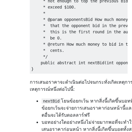
     * not enough to top the previous bid o
     * exceed $100.

     *

     * @param opponentsBid How much money, 
     *  that the opponent bid in the previo
     *  this is the first round in the auct
     *  be 0.

     * @return How much money to bid in thi
     *  cents.

     */
public
abstract
int
 nextBid
(
int
 oppone
}
การเสนอราคาจะดำเนินต่อไปจนกระทั่งเกิดเหตุกา
เหตุการณ์หนึ่งต่อไปนี้:
โยนข้อยกเว้น หากสิ่งนี้เกิดขึ้นบอท
nextBid
ข้อยกเว้นจะจ่ายการเสนอราคาก่อนหน้านี้แล
ตอื่นจะได้รับดอลลาร์ฟรี
บอทอย่างใดอย่างหนึ่งไม่จ่ายมากพอที่จะทำใ
เสนอราคาก่อนหน้า หากสิ่งนี้เกิดขึ้นบอตทั้ง