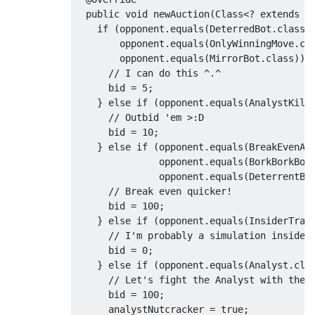
try
{
public
void
 newAuction
(
Class
<?
extends
D
                    next 
=
 enemy
.
nextBid
(
b
if
(
opponent
.
equals
(
DeterredBot
.
class
)
}
catch
(
Throwable
 t
)
{
        opponent
.
equals
(
OnlyWinningMove
.
cl
                    tryoutScore 
=
100
;
        opponent
.
equals
(
MirrorBot
.
class
))
break
;
// I can do this ^.^
}
      bid 
=
5
;
if
(
next 
<
 bid2 
+
5
)
{
}
else
if
(
opponent
.
equals
(
AnalystKill
if
(
bid2 
>
0
)
{
// Outbid 'em >:D
                        tryoutScore 
=
100
      bid 
=
10
;
}
}
else
if
(
opponent
.
equals
(
BreakEvenAs
break
;
               opponent
.
equals
(
BorkBorkBot
}
               opponent
.
equals
(
DeterrentBo
if
(
next 
>
10000
&&
 bid2 
>
// Break even quicker!
                    tryoutScore 
=
-
10000
;
      bid 
=
100
;
break
;
}
else
if
(
opponent
.
equals
(
InsiderTrad
}
// I'm probably a simulation inside 
                bid1 
=
 next
;
      bid 
=
0
;
}
else
if
(
opponent
.
equals
(
Analyst
.
cla
try
{
// Let's fight the Analyst with the 
                    next 
=
 tryout
.
nextBid
(
      bid 
=
100
;
}
catch
(
Throwable
 t
)
{
      analystNutcracker 
=
true
;