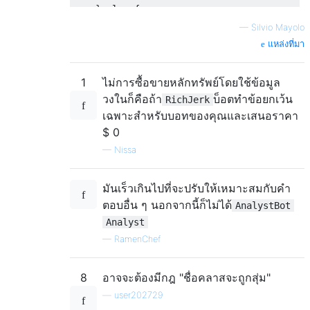
                    tryoutScore 
=
-
bid2
;
}
else
{
break
;
// Welp
—
Silvio Mayolo
}
      bid 
=
0
;
แหล่งที่มา
if
(
next 
<
 bid1 
+
5
)
{
}
                    tryoutScore 
=
-
bid2
;
}
1
ไม่การซื้อขายหลักทรัพย์โดยใช้ข้อมูล
break
;
}
@Override
วงในก็คือถ้า
บ็อตทำข้อยกเว้น
RichJerk
if
(
next 
>
10000
&&
 bid1 
>
public
int
 nextBid
(
int
 opponentsBid
)
{
เฉพาะสำหรับบอทของคุณและเสนอราคา
                    tryoutScore 
=
-
10000
;
if
((
opponentsBid 
==
95
)
&&
 analystNut
$ 0
break
;
      analystNutcracker 
=
false
;
—
Nissa
}
return
0
;
                bid2 
=
 next
;
}
}
return
 bid
;
มันเร็วเกินไปที่จะปรับให้เหมาะสมกับคำ
/* End of copy-pasted code. */
}
ตอบอื่น ๆ นอกจากนี้ก็ไม่ได้
AnalystBot
Analyst
if
(
tryoutScore 
>
 best
)
{
};
—
RamenChef
                best 
=
 tryoutScore
;
                leader 
=
 audition
;
}
8
อาจจะต้องมีกฎ "ชื่อคลาสจะถูกสุ่ม"
}
—
user202729