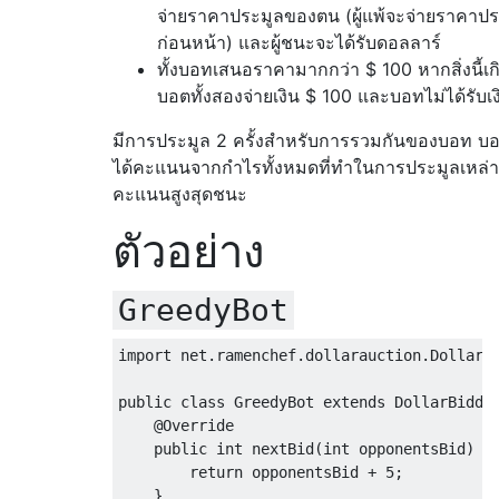
จ่ายราคาประมูลของตน (ผู้แพ้จะจ่ายราคาปร
ก่อนหน้า) และผู้ชนะจะได้รับดอลลาร์
ทั้งบอทเสนอราคามากกว่า $ 100 หากสิ่งนี้เกิ
บอตทั้งสองจ่ายเงิน $ 100 และบอทไม่ได้รับเง
มีการประมูล 2 ครั้งสำหรับการรวมกันของบอท บ
ได้คะแนนจากกำไรทั้งหมดที่ทำในการประมูลเหล่าน
คะแนนสูงสุดชนะ
ตัวอย่าง
GreedyBot
import
 net
.
ramenchef
.
dollarauction
.
DollarB
public
class
GreedyBot
extends
DollarBidde
@Override
public
int
 nextBid
(
int
 opponentsBid
)
{
return
 opponentsBid 
+
5
;
}