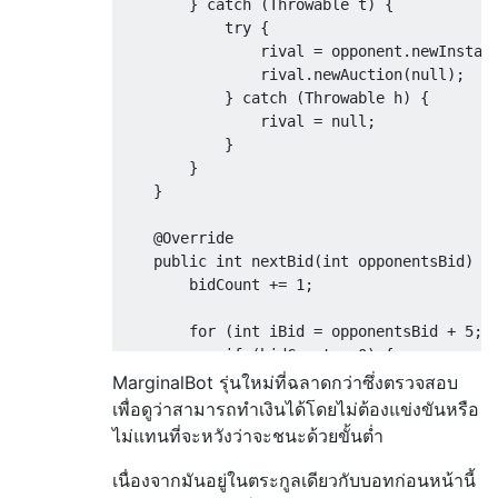
}
catch
(
Throwable
 t
)
{
try
{
                rival 
=
 opponent
.
newInstan
                rival
.
newAuction
(
null
);
}
catch
(
Throwable
 h
)
{
                rival 
=
null
;
}
}
}
@Override
public
int
 nextBid
(
int
 opponentsBid
)
{
        bidCount 
+=
1
;
for
(
int
 iBid 
=
 opponentsBid 
+
5
;
 
if
(
bidCount 
>
0
)
{
break
;
MarginalBot รุ่นใหม่ที่ฉลาดกว่าซึ่งตรวจสอบ
}
เพื่อดูว่าสามารถทำเงินได้โดยไม่ต้องแข่งขันหรือ
ไม่แทนที่จะหวังว่าจะชนะด้วยขั้นต่ำ
try
{
if
(
rival
.
nextBid
(
iBid
)
<
 
เนื่องจากมันอยู่ในตระกูลเดียวกับบอทก่อนหน้านี้
return
 iBid
;