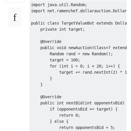
import
 java
.
util
.
Random
;
import
 net
.
ramenchef
.
dollarauction
.
DollarB
public
class
TargetValueBot
extends
Dollar
private
int
 target
;
@Override
public
void
 newAuction
(
Class
<?
extends
Random
 rand 
=
new
Random
();
        target 
=
100
;
for
(
int
 i 
=
0
;
 i 
<
20
;
 i
++)
{
            target 
+=
 rand
.
nextInt
(
2
)
*
10
}
}
@Override
public
int
 nextBid
(
int
 opponentsBid
)
{
if
(
opponentsBid 
>=
 target
)
{
return
0
;
}
else
{
return
 opponentsBid 
+
5
;