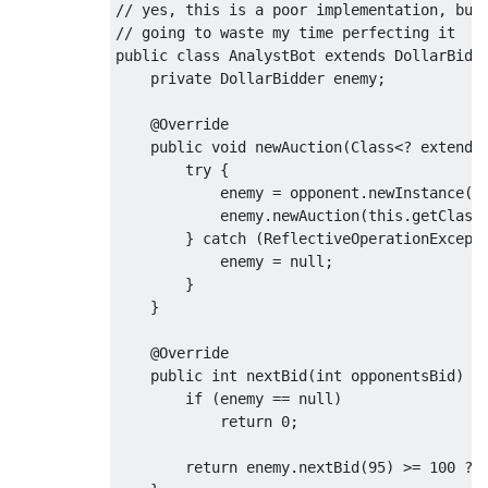
// yes, this is a poor implementation, but
// going to waste my time perfecting it
public
class
AnalystBot
extends
DollarBidd
private
DollarBidder
 enemy
;
@Override
public
void
 newAuction
(
Class
<?
extends
try
{
            enemy 
=
 opponent
.
newInstance
()
            enemy
.
newAuction
(
this
.
getClass
}
catch
(
ReflectiveOperationExcept
            enemy 
=
null
;
}
}
@Override
public
int
 nextBid
(
int
 opponentsBid
)
{
if
(
enemy 
==
null
)
return
0
;
return
 enemy
.
nextBid
(
95
)
>=
100
?