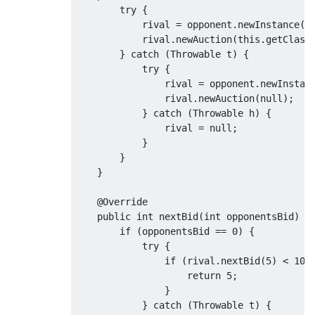
try
{
            rival 
=
 opponent
.
newInstance
()
            rival
.
newAuction
(
this
.
getClass
}
catch
(
Throwable
 t
)
{
try
{
                rival 
=
 opponent
.
newInstan
                rival
.
newAuction
(
null
);
}
catch
(
Throwable
 h
)
{
                rival 
=
null
;
}
}
}
@Override
public
int
 nextBid
(
int
 opponentsBid
)
{
if
(
opponentsBid 
==
0
)
{
try
{
if
(
rival
.
nextBid
(
5
)
<
10
)
return
5
;
}
}
catch
(
Throwable
 t
)
{