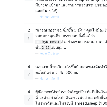
มีบางคนเข้ามาและสามารถรวบรวม
บอทขอ
และอื่น ๆ ได้)
—
Nathan Merrill
2
"การ
เสนอราคาเพิ่มขึ้น 5 ที¢
" คุณไม่มีอะ
รหัสของคุณที่จะตรวจสอบสิ่งนี้แม้ว่า ..
ตัวอย่างเช่นการเสนอราคาเพ
LuckyDiceBot
ขึ้น
แบบสุ่ม ..
2-12
—
Kevin Cruijssen
4
นอกจากนี้จะเกิดอะไรขึ้นถ้าบอทของฉันทำใ
ต
อื่น
เกินขีด จำกัด 500ms
—
Nathan Merrill
4
@RamenChef เรากำลังพูดถึงรหัสที่เป็นอันต
นี่ จะทำอย่างไรถ้าฉันตรวจพบว่าบอทตัวอื่น
โทรหาฉันและโทรไปที่ Thread.sleep (1,0