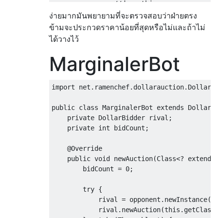
//do nothing.
}
ง่ายมากมันพยายามที่จะตรวจสอบว่าฝ่ายตรง
}
ข้ามจะประกวดราคาน้อยที่สุดหรือไม่และถ้าไม่
return
0
;
ได้วางไว้
}
}
MarginalerBot
import
 net
.
ramenchef
.
dollarauction
.
DollarB
public
class
MarginalerBot
extends
DollarB
private
DollarBidder
 rival
;
private
int
 bidCount
;
@Override
public
void
 newAuction
(
Class
<?
extends
        bidCount 
=
0
;
try
{
            rival 
=
 opponent
.
newInstance
()
            rival
.
newAuction
(
this
.
getClass