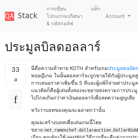
การเขียน
แท็ก
โปรแกรมปริศนา
Account
& รหัสกอล์ฟ
ประมูลบิลดอลลาร์
นี่คือความท้าทาย KOTH สำหรับเกม
ประมูลธนบัต
33
ทฤษฎีเกม ในนั้นดอลลาร์จะถูกขายให้กับผู้ประมูลสู
การเสนอราคาเพิ่มขึ้น 5 ทีและผู้แพ้ก็จ่ายค่าประมูล
แนวคิดก็คือผู้เล่นทั้งสองจะขยายสงครามการประม
ไปไกลเกินกว่าค่าเงินดอลลาร์เพื่อลดความสูญเสีย
หวังว่าบอทของคุณจะฉลาดกว่านั้น
คุณจะสร้างบอทเพื่อเล่นเกมนี้โดย
ขยาย
net.ramenchef.dollarauction.DollarBidd
เรียน คุณต้องใช้
วิธีการที่จะคืนค่าการปร
nextBid