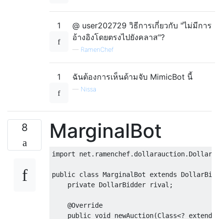
try
{
            reference 
=
 leader
.
newInstance
}
catch
(
Throwable
 t
)
{
1
@ user202729 วิธีการเกี่ยวกับ "ไม่มีการ
            reference 
=
new
OnlyWinningMov
อ้างอิงโดยตรงไปยังคลาส"?
}
—
RamenChef
        reference
.
newAuction
(
opponent
);
}
1
ฉันต้องการเห็นด้ามจับ MimicBot นี้
—
Nissa
@Override
public
int
 nextBid
(
int
 opponentsBid
)
{
try
{
MarginalBot
8
return
 reference
.
nextBid
(
oppon
}
catch
(
Throwable
 t
)
{
return
5
;
import
 net
.
ramenchef
.
dollarauction
.
DollarB
}
}
public
class
MarginalBot
extends
DollarBid
}
private
DollarBidder
 rival
;
@Override
public
void
 newAuction
(
Class
<?
extends