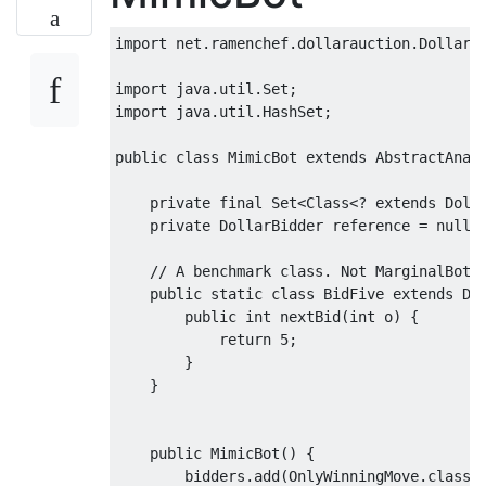
import
 net
.
ramenchef
.
dollarauction
.
DollarB
import
 java
.
util
.
Set
;
import
 java
.
util
.
HashSet
;
public
class
MimicBot
extends
AbstractAnal
private
final
Set
<
Class
<?
extends
Doll
private
DollarBidder
 reference 
=
null
;
// A benchmark class. Not MarginalBot 
public
static
class
BidFive
extends
Do
public
int
 nextBid
(
int
 o
)
{
return
5
;
}
}
public
MimicBot
()
{
        bidders
.
add
(
OnlyWinningMove
.
class
)