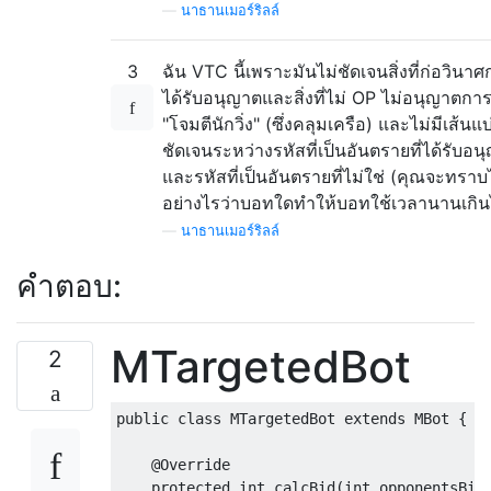
—
นาธานเมอร์ริลล์
3
ฉัน VTC นี้เพราะมันไม่ชัดเจนสิ่งที่ก่อวินา
ได้รับอนุญาตและสิ่งที่ไม่ OP ไม่อนุญาตการส
"โจมตีนักวิ่ง" (ซึ่งคลุมเครือ) และไม่มีเส้นแบ่
ชัดเจนระหว่างรหัสที่เป็นอันตรายที่ได้รับอน
และรหัสที่เป็นอันตรายที่ไม่ใช่ (คุณจะทราบ
อย่างไรว่าบอทใดทำให้บอทใช้เวลานานเกิน
—
นาธานเมอร์ริลล์
คำตอบ:
MTargetedBot
2
public
class
MTargetedBot
extends
MBot
{
@Override
protected
int
 calcBid
(
int
 opponentsBid