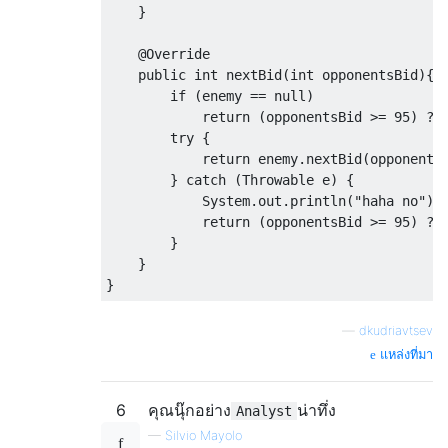
}
@Override
public
int
 nextBid
(
int
 opponentsBid
){
if
(
enemy 
==
null
)
return
(
opponentsBid 
>=
95
)
?
try
{
return
 enemy
.
nextBid
(
opponents
}
catch
(
Throwable
 e
)
{
System
.
out
.
println
(
"haha no"
);
return
(
opponentsBid 
>=
95
)
?
}
}
}
—
dkudriavtsev
แหล่งที่มา
6
คุณนุ๊กอย่าง
น่าทึ่ง
Analyst
—
Silvio Mayolo