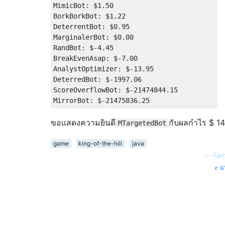
MimicBot: $1.50

BorkBorkBot: $1.22

DeterrentBot: $0.95

MarginalerBot: $0.00

RandBot: $-4.45

BreakEvenAsap: $-7.00

AnalystOptimizer: $-13.95

DeterredBot: $-1997.06

ScoreOverflowBot: $-21474844.15

ขอแสดงความยินดี
กับผลกำไร $ 14
MTargetedBot
game
king-of-the-hill
java
—
Ram
แห