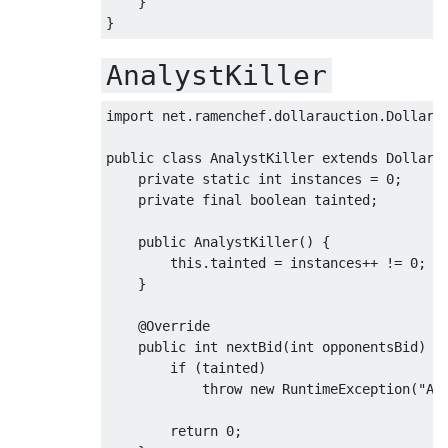
}
}
AnalystKiller
import
 net
.
ramenchef
.
dollarauction
.
DollarB
public
class
AnalystKiller
extends
DollarB
private
static
int
 instances 
=
0
;
private
final
boolean
 tainted
;
public
AnalystKiller
()
{
this
.
tainted 
=
 instances
++
!=
0
;
}
@Override
public
int
 nextBid
(
int
 opponentsBid
)
{
if
(
tainted
)
throw
new
RuntimeException
(
"A 
return
0
;