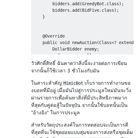
        bidders
.
add
(
GreedyBot
.
class
);
        bidders
.
add
(
BidFive
.
class
);
}
@Override
public
void
 newAuction
(
Class
<?
extends
DollarBidder
 enemy
;
        reference 
=
null
;
try
{
วัวศักดิ์สิทธิ์ ฉันคาดว่าสิ่งนี้จะง่ายต่อการเขียน
            enemy 
=
 opponent
.
newInstance
()
จากนั้นก็ใช้เวลา 3 ชั่วโมงกับมัน
}
catch
(
Throwable
 t
)
{
return
;
ในสาระสำคัญ
เก็บรายการทำงานขอ
MimicBot
}
งบอทที่มีอยู่ เมื่อมันไปสู่การประมูลใหม่มันจะวิ่ง
ผ่านรายการเพื่อค้นหาสิ่งที่มีประสิทธิภาพมาก
if
(!
bidders
.
contains
(
opponent
))
ที่สุดกับคู่ต่อสู้ในปัจจุบัน จากนั้นใช้บอทนั้นเป็น
            bidders
.
add
(
opponent
);
"อ้างอิง" ในการประมูล
Class
<?
extends
DollarBidder
>
 lead
สำหรับวัตถุประสงค์ในการทดสอบจะเป็นการดี
int
 best 
=
0
;
ที่สุดที่จะใช้ชุดย่อยแบบสุ่มของการส่งหรือชุดเต็ม