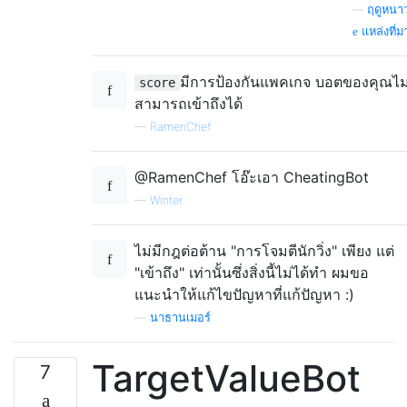
—
ฤดูหนา
แหล่งที่ม
มีการป้องกันแพคเกจ บอตของคุณไม
score
สามารถเข้าถึงได้
—
RamenChef
@RamenChef โอ๊ะเอา CheatingBot
—
Winter
ไม่มีกฎต่อต้าน "การโจมตีนักวิ่ง" เพียง แต่
"เข้าถึง" เท่านั้นซึ่งสิ่งนี้ไม่ได้ทำ ผมขอ
แนะนำให้แก้ไขปัญหาที่แก้ปัญหา :)
—
นาธานเมอร์
TargetValueBot
7