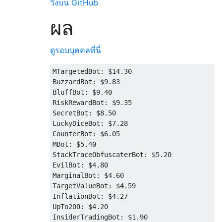
วิ่งบน GitHub
ผล
ดูรอบบุคคลที่นี่
MTargetedBot: $14.30

BuzzardBot: $9.83

BluffBot: $9.40

RiskRewardBot: $9.35

SecretBot: $8.50

LuckyDiceBot: $7.28

CounterBot: $6.05

MBot: $5.40

StackTraceObfuscaterBot: $5.20

EvilBot: $4.80

MarginalBot: $4.60

TargetValueBot: $4.59

InflationBot: $4.27

UpTo200: $4.20

InsiderTradingBot: $1.90
