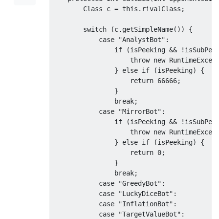
Class
 c 
=
this
.
rivalClass
;
switch
(
c
.
getSimpleName
())
{
case
"AnalystBot"
:
if
(
isPeeking 
&&
!
isSubPee
throw
new
RuntimeExcep
}
else
if
(
isPeeking
)
{
return
66666
;
}
break
;
case
"MirrorBot"
:
if
(
isPeeking 
&&
!
isSubPee
throw
new
RuntimeExcep
}
else
if
(
isPeeking
)
{
return
0
;
}
break
;
case
"GreedyBot"
:
case
"LuckyDiceBot"
:
case
"InflationBot"
:
case
"TargetValueBot"
: