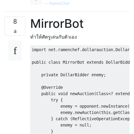
—
RamenChef
MirrorBot
8
ทำให้ศัตรูเล่นกับตัวเอง
import
 net
.
ramenchef
.
dollarauction
.
DollarB
public
class
MirrorBot
extends
DollarBidde
private
DollarBidder
 enemy
;
@Override
public
void
 newAuction
(
Class
<?
extends
try
{
            enemy 
=
 opponent
.
newInstance
()
            enemy
.
newAuction
(
this
.
getClass
}
catch
(
ReflectiveOperationExcept
            enemy 
=
null
;
}