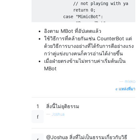
// not playing with ya
return
0
;
case
"MimicBot"
:
case
"BuzzardBot"
:
case
"MarginalBot"
:
อิงตาม MBot ที่อัปเดตแล้ว
case
"MarginalerBot"
:
ใช้วิธีการที่คล้ายกันเช่น CounterBot แต่
case
"BluffBot"
:
ด้วยวิธีการบางอย่างที่ได้รับการตีอย่างแรง
case
"MBot"
:
กว่าคู่แข่งบางคนก็ควรอ่านได้ง่ายขึ้น
// go away, gimme easy mon
เมื่อฝ่ายตรงข้ามไม่ทราบค่าเริ่มต้นเป็น
return
 isPeeking 
?
66666
:
MBot
case
"RandBot"
:
// me or noone
—
mleko
return
100
;
case
"SecretBot"
:
แหล่งที่มา
return
10
;
case
"AnalystKiller"
:
1
สิ่งนี้ไม่ยุติธรรม
case
"OnlyWinningMove"
:
—
Joshua
case
"EvilBot"
:
case
"StackTraceObfuscaterBot"
// easy
return
 opponentsBid 
+
5
;
@Joshua สิ่งที่ไม่เป็นธรรมเกี่ยวกับวิธี