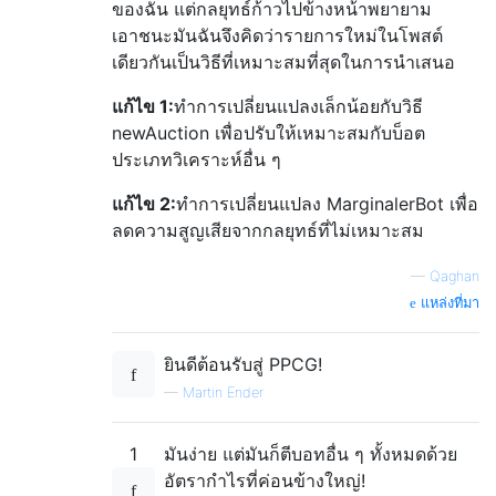
ของฉัน แต่กลยุทธ์ก้าวไปข้างหน้าพยายาม
}
เอาชนะมันฉันจึงคิดว่ารายการใหม่ในโพสต์
}
catch
(
Throwable
 t
)
{
เดียวกันเป็นวิธีที่เหมาะสมที่สุดในการนำเสนอ
//do nothing.
}
แก้ไข 1:
ทำการเปลี่ยนแปลงเล็กน้อยกับวิธี
}
newAuction เพื่อปรับให้เหมาะสมกับบ็อต
return
0
;
ประเภทวิเคราะห์อื่น ๆ
}
}
แก้ไข 2:
ทำการเปลี่ยนแปลง MarginalerBot เพื่อ
ลดความสูญเสียจากกลยุทธ์ที่ไม่เหมาะสม
—
Qaghan
แหล่งที่มา
ยินดีต้อนรับสู่ PPCG!
—
Martin Ender
1
มันง่าย แต่มันก็ตีบอทอื่น ๆ ทั้งหมดด้วย
อัตรากำไรที่ค่อนข้างใหญ่!