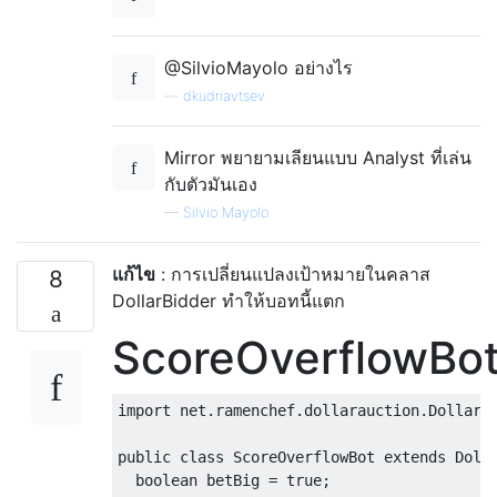
@SilvioMayolo อย่างไร
—
dkudriavtsev
Mirror พยายามเลียนแบบ Analyst ที่เล่น
กับตัวมันเอง
—
Silvio Mayolo
แก้ไข
: การเปลี่ยนแปลงเป้าหมายในคลาส
8
DollarBidder ทำให้บอทนี้แตก
ScoreOverflowBo
import
 net
.
ramenchef
.
dollarauction
.
DollarB
public
class
ScoreOverflowBot
extends
Doll
boolean
 betBig 
=
true
;