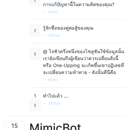
}
การแก้ปัญหานี้ในความคิดของคุณ?
—
mleko
return
super
.
calcBid
(
opponentsBid
,
}
}
รู้จักชื่อของคู่ต่อสู้ของคุณ
—
Joshua
@ โจชัวครึ่งหนึ่งของโซลูชันใช้ข้อมูลนั้น
เรายังเขียนถึงผู้เขียนว่าควรเปลี่ยนสิ่งนี้
หรือ One-Upping จะเกิดขึ้นเขาปฏิเสธที่
จะเปลี่ยนความท้าทาย - ดังนั้นที่นี่คือ
—
mleko
1
ทำไปแล้ว ....
—
Joshua
MimicBot
15