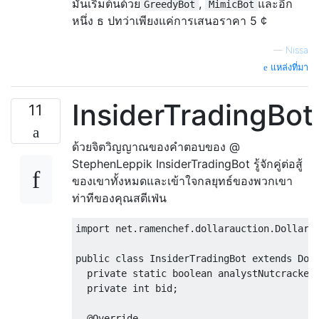
มันเริ่มต้นด้วย
,
และอีก
for
(
Class
<?
extends
DollarBidder
>
GreedyBot
MimicBot
try
{
หนึ่ง ธ ปทว่าเพียงแค่การเสนอราคา 5 ¢
                enemy
.
newAuction
(
MimicBot
.
}
catch
(
Throwable
 t
)
{
—
Nissa
                reference 
=
new
GreedyBot
(
แหล่งที่มา
break
;
}
InsiderTradingBot
11
DollarBidder
 tryout
;
try
{
ด้วยจิตวิญญาณของคำตอบของ @
                tryout 
=
 audition
.
newInsta
StephenLeppik InsiderTradingBot รู้จักคู่ต่อสู้
                tryout
.
newAuction
(
opponent
ของเขาทั้งหมดและเข้าใจกลยุทธ์ของพวกเขา
}
catch
(
Throwable
 t
)
{
ท่าทีของคุณสตีเฟ่น
continue
;
}
import
 net
.
ramenchef
.
dollarauction
.
DollarB
int
 tryoutScore 
=
-
100000
;
/* This code was copy-pasted fr
public
class
InsiderTradingBot
extends
Dol
             * runner, with significant ch
private
static
boolean
 analystNutcracker
int
 bid1 
=
0
,
 bid2 
=
0
;
private
int
 bid
;
while
(
true
)
{
int
 next
;
@Override