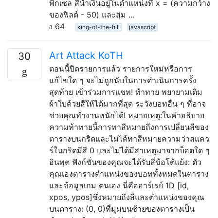
พิกเซล สีน้ำเงินอยู่ในตำแหน่งที่ x = (ความกว้าง
ของฟิลด์ - 50) และสุ่ม …
64
king-of-the-hill
javascript
Art Attack KoTH
30
ตอนนี้ปิดรายการแล้ว รายการใหม่หรือการ
แก้ไขใด ๆ จะไม่ถูกนับในการดำเนินการครั้ง
สุดท้าย เข้าร่วมการแชท! ท้าทาย พยายามเติม
ผ้าใบด้วยสีให้ได้มากที่สุด ระวังบอทอื่น ๆ ที่อาจ
ช่วยคุณทำงานหนักได้! หมายเหตุ:ในคำอธิบาย
ความท้าทายนี้การทาสีหมายถึงการเปลี่ยนสีของ
ตารางบนกริดและไม่ได้ทาสีหมายความว่าสแคว
ร์ในกริดมีสี 0 และไม่ได้มีสาเหตุมาจากบ็อตใด ๆ
อินพุต ฟังก์ชั่นของคุณจะได้รับสี่ข้อโต้แย้ง: ตัว
คุณเองตารางตำแหน่งของบอททั้งหมดในตาราง
และข้อมูลเกม ตนเอง นี่คืออาร์เรย์ 1D [id,
xpos, ypos]ซึ่งหมายถึงสีและตำแหน่งของคุณ
บนตาราง: (0, 0)ที่มุมบนซ้ายของตารางเป็น