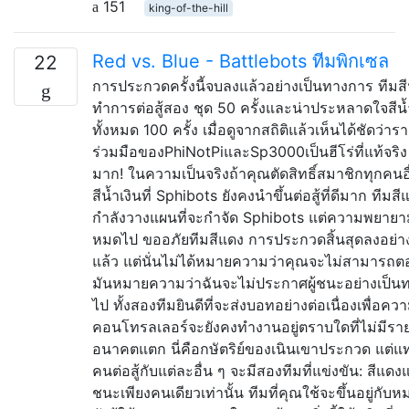
151
king-of-the-hill
Red vs. Blue - Battlebots ทีมพิกเซล
22
การประกวดครั้งนี้จบลงแล้วอย่างเป็นทางการ ทีมสี
ทำการต่อสู้สอง ชุด 50 ครั้งและน่าประหลาดใจสีน
ทั้งหมด 100 ครั้ง เมื่อดูจากสถิติแล้วเห็นได้ชัดว่
ร่วมมือของPhiNotPiและSp3000เป็นฮีโร่ที่แท้จริง
มาก! ในความเป็นจริงถ้าคุณตัดสิทธิ์สมาชิกทุกคนอ
สีน้ำเงินที่ Sphibots ยังคงนำขึ้นต่อสู้ที่ดีมาก ทีม
กำลังวางแผนที่จะกำจัด Sphibots แต่ความพยายาม
หมดไป ขออภัยทีมสีแดง การประกวดสิ้นสุดลงอย่า
แล้ว แต่นั่นไม่ได้หมายความว่าคุณจะไม่สามารถตอ
มันหมายความว่าฉันจะไม่ประกาศผู้ชนะอย่างเป็น
ไป ทั้งสองทีมยินดีที่จะส่งบอทอย่างต่อเนื่องเพื่อ
คอนโทรลเลอร์จะยังคงทำงานอยู่ตราบใดที่ไม่มีร
อนาคตแตก นี่คือกษัตริย์ของเนินเขาประกวด แต่แท
คนต่อสู้กับแต่ละอื่น ๆ จะมีสองทีมที่แข่งขัน: สีแดงแล
ชนะเพียงคนเดียวเท่านั้น ทีมที่คุณใช้จะขึ้นอยู่กั