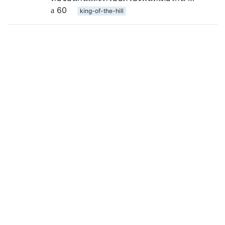
60
king-of-the-hill