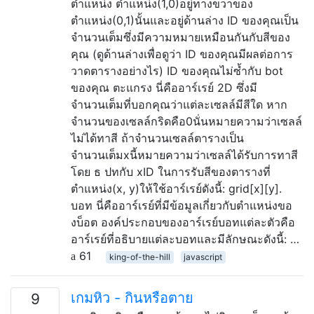
ตำแหน่ง ตำแหน่ง(1,0)อยู่ทางขวาของ
ตำแหน่ง(0,1)นั้นและอยู่ด้านล่าง ID ของคุณเป็น
จำนวนเต็มซึ่งมีความหมายเหมือนกันกับสีของ
คุณ (ดูด้านล่างเพื่อดูว่า ID ของคุณมีผลต่อการ
วาดตารางอย่างไร) ID ของคุณไม่ซ้ำกับ bot
ของคุณ ตะแกรง นี่คืออาร์เรย์ 2D ซึ่งมี
จำนวนเต็มที่บอกคุณว่าแต่ละเซลล์มีสีใด หาก
จำนวนของเซลล์กริดคือ0นั่นหมายความว่าเซลล์
ไม่ได้ทาสี ถ้าจำนวนเซลล์ตารางเป็น
จำนวนเต็มxนี้หมายความว่าเซลล์ได้รับการทาสี
โดย ธ ปทกับ xID ในการรับสีของตารางที่
ตำแหน่ง(x, y)ให้ใช้อาร์เรย์ดังนี้: grid[x][y].
บอท นี่คืออาร์เรย์ที่มีข้อมูลเกี่ยวกับตำแหน่งขอ
งบ็อต องค์ประกอบของอาร์เรย์บอทแต่ละตัวคือ
อาร์เรย์ที่อธิบายแต่ละบอทและมีลักษณะดังนี้: …
61
king-of-the-hill
javascript
เกมหิว - กินหรือตาย
9