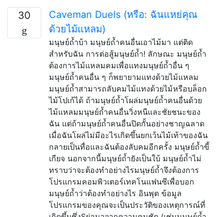
Caveman Duels (หรือ: ฉันแหย่คุณ
30
ด้วยไม้แหลม)
มนุษย์ถ้ำบ้า มนุษย์ถ้ำคนอื่นเอาไม้มา แต่ติด
สำหรับฉัน การต่อสู้มนุษย์ถ้ำ! ลักษณะ มนุษย์ถ้ำ
ต้องการไม้แหลมคมเพื่อแทงมนุษย์ถ้ำอื่น ๆ
มนุษย์ถ้ำคนอื่น ๆ ก็พยายามแทงด้วยไม้แหลม
มนุษย์ถ้ำสามารถลับคมไม้แทงด้วยไม้หรือบล็อก
ไม้โปเก้ได้ ถ้ามนุษย์ถ้ำโผล่มนุษย์ถ้ำคนอื่นด้วย
ไม้แหลมมนุษย์ถ้ำคนอื่นวิ่งหนีและชัยชนะของ
ฉัน แต่ถ้ามนุษย์ถ้ำคนอื่นปิดกั้นอย่างชาญฉลาด
เมื่อฉันโผล่ไม่มีอะไรเกิดขึ้นยกเว้นไม้เท้าของฉัน
กลายเป็นทื่อและฉันต้องลับคมอีกครั้ง มนุษย์ถ้ำขี้
เกียจ นอกจากนี้มนุษย์ถ้ำยังเป็นใบ้ มนุษย์ถ้ำไม่
ทราบว่าจะต้องทำอย่างไรมนุษย์ถ้ำจึงต้องการ
โปรแกรมคอมพิวเตอร์เทคโนแฟนซีเพื่อบอก
มนุษย์ถ้ำว่าต้องทำอย่างไร อินพุต ข้อมูล
โปรแกรมของคุณจะเป็นประวัติของเหตุการณ์ที่
เกิดขึ้นซึ่งSย่อมาจากความคมชัด (เช่นมนุษย์ถ้ำ