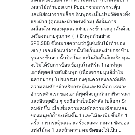
เหลาไม้เท้าของเขา) Pย่อมาจากการกระตุ้น
และBย่อมาจากบล็อก อินพุตจะเป็นประวัติของทั้ง
สองฝ่าย (คุณและฝ่ายตรงข้าม) ดังนั้นการ
เคลื่อนไหวของคุณและฝ่ายตรงข้ามจะถูกคั่นด้วย
เครื่องหมายจุลภาค ( ,) อินพุตตัวอย่าง:
SPB,SBB ซึ่งหมายความว่าผู้เล่นลับไม้เท้าของ
เขา / เธอแล้วแหย่จากนั้นปิดกั้นและฝ่ายตรงข้าม
รุนแรงขึ้นจากนั้นปิดกั้นจากนั้นปิดกั้นอีกครั้ง คุณ
จะไม่ได้รับการป้อนข้อมูลในเทิร์น 1 เอาท์พุต
เอาต์พุตคล้ายกับอินพุต (เนื่องจากมนุษย์ถ้ำไม่
ฉลาดมาก) โปรแกรมของคุณควรส่งออกSเพื่อ
ความคมชัดPสำหรับกระตุ้นและBบล็อก เฉพาะ
อักขระตัวแรกของเอาต์พุตที่จะถูกนำมาพิจารณา
และอินพุตอื่น ๆ จะถือว่าเป็นBคำสั่ง (บล็อก) S:
คมชัดขึ้น เมื่อเพิ่มความคมชัดความเฉียบแหลม
ของมนุษย์ถ้ำจะเพิ่มขึ้น 1 และไม้จะเพิ่มขึ้นอีก 1
ครั้ง การกระตุ้นแต่ละครั้งจะลดความคมชัดของ
แท่งไม้ลง 1 และถ้าความคมชัดของไม้เป็น …