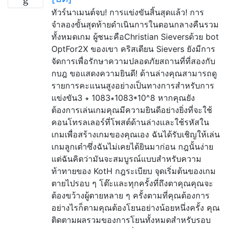
ทัวร์นาเมนต์จบ! การแข่งขันสิ้นสุดแล้ว! การ
จำลองขั้นสุดท้ายดำเนินการในตอนกลางคืนรวม
ทั้งหมดเกม ผู้ชนะคือChristian Sieversด้วย bot
OptFor2X ของเขา คริสเตียน Sievers ยังมีการ
จัดการเพื่อรักษาความปลอดภัยสถานที่ที่สองกับ
กบฎ ขอแสดงความยินดี! ด้านล่างคุณสามารถดู
รายการคะแนนสูงอย่างเป็นทางการสำหรับการ
แข่งขัน3 ∗ 1083∗1083*10^8 หากคุณยัง
ต้องการเล่นเกมคุณมีความยินดีอย่างยิ่งที่จะใช้
คอนโทรลเลอร์ที่โพสต์ด้านล่างและใช้รหัสใน
เกมเพื่อสร้างเกมของคุณเอง ฉันได้รับเชิญให้เล่น
เกมลูกเต๋าซึ่งฉันไม่เคยได้ยินมาก่อน กฎนั้นง่าย
แต่ฉันคิดว่ามันจะสมบูรณ์แบบสำหรับความ
ท้าทายของ KotH กฎระเบียบ จุดเริ่มต้นของเกม
ตายไปรอบ ๆ โต๊ะและทุกครั้งที่ถึงตาคุณคุณจะ
ต้องขว้างผู้ตายหลาย ๆ ครั้งตามที่คุณต้องการ
อย่างไรก็ตามคุณต้องโยนอย่างน้อยหนึ่งครั้ง คุณ
ติดตามผลรวมของการโยนทั้งหมดสำหรับรอบ