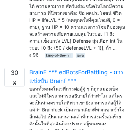
ใต้ ความสามารถ สัตว์แต่ละชนิดในโลกมีความ
สามารถ ที่นี่พวกเขาคือ: ชื่อ ผลประโยชน์ ชีวิต
HP = lifeLVL * 5 (ลดทุกครั้งที่คุณโจมตี, 0 =
ตาย), ฐาน HP = 10 ความแรงการโจมตีของคุณ
จะสร้างความเสียหายแบบสุ่มในระยะ [1 ถึง
ความแข็งแกร่ง LVL] Defense สุ่มเลือก int ใน
ระยะ [0 ถึง (50 / defenseLVL + 1)], ถ้า …
96
king-of-the-hill
java
BrainF *** edBotsForBattling - การ
30
แข่งขัน Brainf ***
บอททั้งหมดในเวทีการต่อสู้จู่ ๆ ก็ถูกสมองเบ็ค
และไม่มีใครสามารถอธิบายได้ว่าทำไม แต่ใคร
จะเป็นห่วงตราบใดที่พวกเขายังสามารถต่อสู้ได้
แม้ว่า Brainfuck เป็นภาษาเดียวที่พวกเขาเข้าใจ
อีกต่อไป เป็นเวลานานแล้วที่การส่งครั้งสุดท้าย
ดังนั้นในที่สุดฉันก็จะประกาศผู้ชนะของ