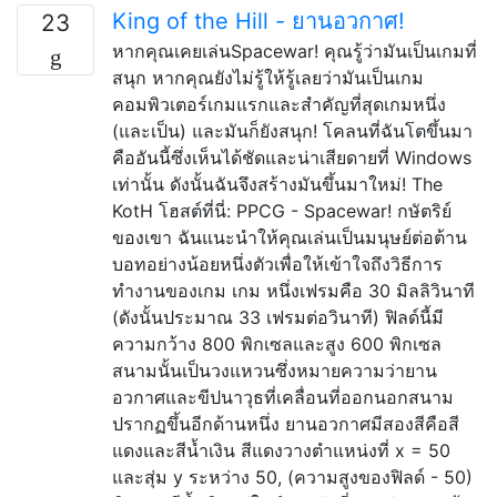
King of the Hill - ยานอวกาศ!
23
หากคุณเคยเล่นSpacewar! คุณรู้ว่ามันเป็นเกมที่
สนุก หากคุณยังไม่รู้ให้รู้เลยว่ามันเป็นเกม
คอมพิวเตอร์เกมแรกและสำคัญที่สุดเกมหนึ่ง
(และเป็น) และมันก็ยังสนุก! โคลนที่ฉันโตขึ้นมา
คืออันนี้ซึ่งเห็นได้ชัดและน่าเสียดายที่ Windows
เท่านั้น ดังนั้นฉันจึงสร้างมันขึ้นมาใหม่! The
KotH โฮสต์ที่นี่: PPCG - Spacewar! กษัตริย์
ของเขา ฉันแนะนำให้คุณเล่นเป็นมนุษย์ต่อต้าน
บอทอย่างน้อยหนึ่งตัวเพื่อให้เข้าใจถึงวิธีการ
ทำงานของเกม เกม หนึ่งเฟรมคือ 30 มิลลิวินาที
(ดังนั้นประมาณ 33 เฟรมต่อวินาที) ฟิลด์นี้มี
ความกว้าง 800 พิกเซลและสูง 600 พิกเซล
สนามนั้นเป็นวงแหวนซึ่งหมายความว่ายาน
อวกาศและขีปนาวุธที่เคลื่อนที่ออกนอกสนาม
ปรากฏขึ้นอีกด้านหนึ่ง ยานอวกาศมีสองสีคือสี
แดงและสีน้ำเงิน สีแดงวางตำแหน่งที่ x = 50
และสุ่ม y ระหว่าง 50, (ความสูงของฟิลด์ - 50)