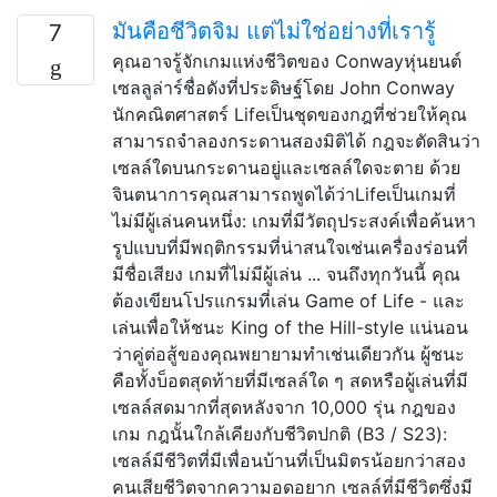
มันคือชีวิตจิม แต่ไม่ใช่อย่างที่เรารู้
7
คุณอาจรู้จักเกมแห่งชีวิตของ Conwayหุ่นยนต์
เซลลูล่าร์ชื่อดังที่ประดิษฐ์โดย John Conway
นักคณิตศาสตร์ Lifeเป็นชุดของกฎที่ช่วยให้คุณ
สามารถจำลองกระดานสองมิติได้ กฎจะตัดสินว่า
เซลล์ใดบนกระดานอยู่และเซลล์ใดจะตาย ด้วย
จินตนาการคุณสามารถพูดได้ว่าLifeเป็นเกมที่
ไม่มีผู้เล่นคนหนึ่ง: เกมที่มีวัตถุประสงค์เพื่อค้นหา
รูปแบบที่มีพฤติกรรมที่น่าสนใจเช่นเครื่องร่อนที่
มีชื่อเสียง เกมที่ไม่มีผู้เล่น ... จนถึงทุกวันนี้ คุณ
ต้องเขียนโปรแกรมที่เล่น Game of Life - และ
เล่นเพื่อให้ชนะ King of the Hill-style แน่นอน
ว่าคู่ต่อสู้ของคุณพยายามทำเช่นเดียวกัน ผู้ชนะ
คือทั้งบ็อตสุดท้ายที่มีเซลล์ใด ๆ สดหรือผู้เล่นที่มี
เซลล์สดมากที่สุดหลังจาก 10,000 รุ่น กฎของ
เกม กฎนั้นใกล้เคียงกับชีวิตปกติ (B3 / S23):
เซลล์มีชีวิตที่มีเพื่อนบ้านที่เป็นมิตรน้อยกว่าสอง
คนเสียชีวิตจากความอดอยาก เซลล์ที่มีชีวิตซึ่งมี