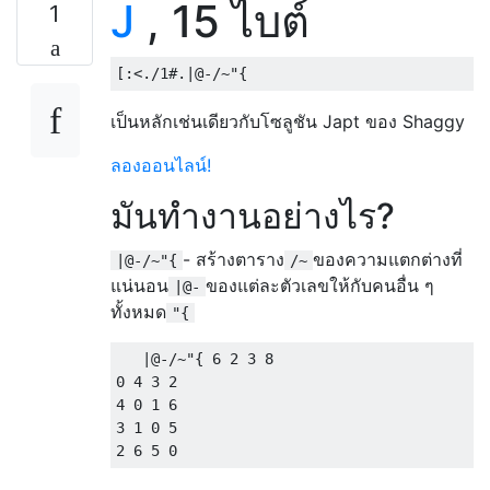
J
, 15 ไบต์
1
เป็นหลักเช่นเดียวกับโซลูชัน Japt ของ Shaggy
ลองออนไลน์!
มันทำงานอย่างไร?
- สร้างตาราง
ของความแตกต่างที่
|@-/~"{
/~
แน่นอน
ของแต่ละตัวเลขให้กับคนอื่น ๆ
|@-
ทั้งหมด
"{
   |@-/~"{ 6 2 3 8

0 4 3 2

4 0 1 6

3 1 0 5
