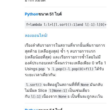
อาร์กิวเมนต์
Python
ขนาด 51 ไบต์
f
=
lambda
 l
:
l
>
l
[
l
.
sort
():
1
]
and
 l
[-
1
]-
l
[
0
]+
f
ลองออนไลน์!
เรียงลำดับรายการในสถานที่จากนั้นเพิ่มรายการ
สุดท้าย (เหลือสูงสุด) ซ้ำ ๆ ลบรายการแรก
(เหลือน้อยที่สุด) และเรียกรายการซ้ำโดยไม่มี
องค์ประกอบเหล่านี้จนกว่าจะเหลือเพียง 0 หรือ 1
Usings
's
ได้รับ
pop
l.pop()-l.pop(0)+f(l)
ระยะเวลาเดียวกัน:
จะติดอยู่ในสถานที่ที่ที่
มันกลับ
l.sort()
None
ไม่มีผล Slice
เป็นเช่นเดียว
l[None:1]
กับ
เนื่องจาก
s เป็นชิ้นจะถูกละเว้น
l[:1]
None