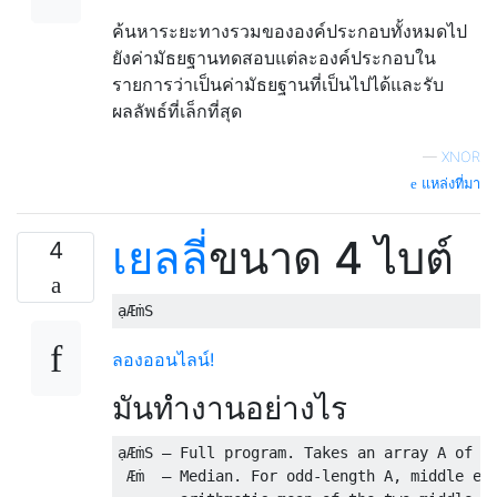
ค้นหาระยะทางรวมขององค์ประกอบทั้งหมดไป
ยังค่ามัธยฐานทดสอบแต่ละองค์ประกอบใน
รายการว่าเป็นค่ามัธยฐานที่เป็นไปได้และรับ
ผลลัพธ์ที่เล็กที่สุด
—
XNOR
แหล่งที่มา
เยลลี่
ขนาด 4 ไบต์
4
ลองออนไลน์!
มันทำงานอย่างไร
ạÆṁS – Full program. Takes an array A of in
 Æṁ  – Median. For odd-length A, middle ele