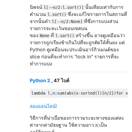
นิพจน์
นั้นเทียบเท่ากับการ
l[-~n/2:l.sort()]
คำนวณ
ซึ่งจะแก้ไขรายการในสถานที่
l.sort()
จากนั้นทำ
ที่ซึ่งการแบ่งส่วน
l[-~n/2:None]
รายการจะละเว้นขอบเขตบน
ของ
ที่
สร้างขึ้น อาจดูเหมือนว่า
None
l.sort()
รายการถูกเรียงช้าเกินไปที่จะถูกตัดให้สั้นลง แต่
Python ดูเหมือนจะประเมินอาร์กิวเมนต์ของ
slice ก่อนที่จะทำการ "lock in" รายการที่จะ
ทำการแบ่ง
Python 2
, 47 ไบต์
lambda
 l
,
n
:
sum
(
abs
(
x
-
sorted
(
l
)[
n
/
2
])
for
 x 
ลองออนไลน์!
วิธีการที่น่าเบื่อของการรวมระยะทางของแต่ละ
ค่าจากค่ามัธยฐาน ใช้ความยาว
เป็น
n