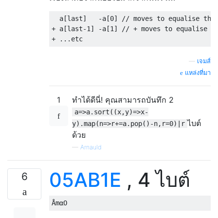
  a
[
last
]
-
a
[
0
]
// moves to equalise thi
+
 a
[
last
-
1
]
-
a
[
1
]
// + moves to equalise t
+
...
etc
—
เจมส์
แหล่งที่มา
1
ทำได้ดีนี่! คุณสามารถบันทึก 2
a=>a.sort((x,y)=>x-
ไบต์
y).map(n=>r+=a.pop()-n,r=0)|r
ด้วย
—
Arnauld
05AB1E
, 4 ไบต์
6