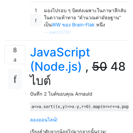
1
มองไปรอบ ๆ บิตส่งเฉพาะในภาษาลึกลับ
ในความท้าทาย "คำนวณค่ามัธยฐาน"
เป็น
WW ของ Brain-Flak
หนึ่ง
—
user202729
JavaScript
8
(Node.js)
,
50
48
ไบต์
บันทึก 2 ไบต์ขอบคุณ Arnauld
a
=>
a
.
sort
((
x
,
y
)=>
x
-
y
,
r
=
0
).
map
(
n
=>
r
+=
a
.
pop
(
ลองออนไลน์!
เรียงลำดับจากน้อยไปมากจากนั้นรวม: