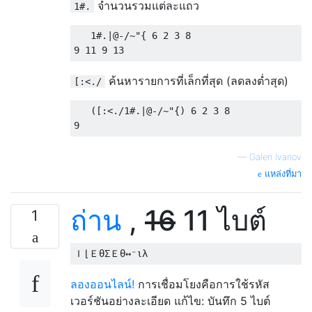
จำนวนรวมแต่ละแถว
1#.
   1#.|@-/~"{ 6 2 3 8

ค้นหารายการที่เล็กที่สุด (ลดลงต่ำสุด)
[:<./
   ([:<./1#.|@-/~"{) 6 2 3 8

—
Galen Ivanov
แหล่งที่มา
ถ่าน
,
16
11 ไบต์
1
ลองออนไลน์!
การเชื่อมโยงคือการใช้รหัส
เวอร์ชันอย่างละเอียด แก้ไข: บันทึก 5 ไบต์