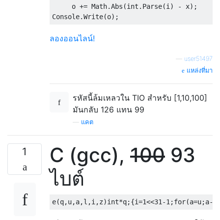
     o += Math.Abs(int.Parse(i) - x);    //
ลองออนไลน์!
—
user51497
แหล่งที่มา
รหัสนี้ล้มเหลวใน TIO สำหรับ [1,10,100]
มันกลับ 126 แทน 99
—
แคต
C (gcc),
100
93
1
ไบต์
e
(
q
,
u
,
a
,
l
,
i
,
z
)
int
*
q
;{
i
=
1
<<
31
-
1
;
for
(
a
=
u
;
a
--