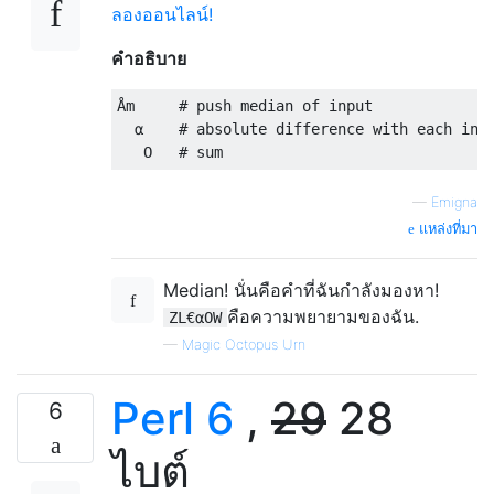
ลองออนไลน์!
คำอธิบาย
Åm     # push median of input

  α    # absolute difference with each in i
—
Emigna
แหล่งที่มา
Median! นั่นคือคำที่ฉันกำลังมองหา!
คือความพยายามของฉัน.
ZL€αOW
—
Magic Octopus Urn
Perl 6
,
29
28
6
ไบต์