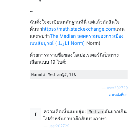
...
ฉันตั้งใจจะเขียนหลักฐานที่นี่ แต่แล้วตัดสินใจ
ค้นหา
https://math.stackexchange.com
แทน
และพบว่า
The Median ลดผลรวมของการเบี่ยง
L
เบนสัมบูรณ์ (
L
1
Norm)
Norm)
1
ด้วยการทราบชื่อของโอเปอเรเตอร์นี่เป็นทาง
เลือกแบบ 19 ไบต์:
—
user202729
แหล่งที่มา
ความคิดเห็นแบบสุ่ม:
มันยากเกิน
Median
ไปสำหรับภาษาลึกลับบางภาษา
—
user202729