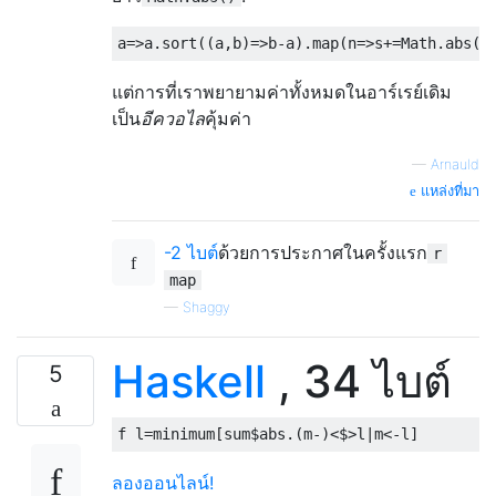
a
=>
a
.
sort
((
a
,
b
)=>
b
-
a
).
map
(
n
=>
s
+=
Math
.
abs
(
n
แต่การที่เราพยายามค่าทั้งหมดในอาร์เรย์เดิม
เป็น
อีควอไล
คุ้มค่า
—
Arnauld
แหล่งที่มา
-2 ไบต์
ด้วยการประกาศในครั้งแรก
r
map
—
Shaggy
Haskell
, 34 ไบต์
5
f l
=
minimum
[
sum
$
abs
.(
m
-)<$>
l
|
m
<-
l
]
ลองออนไลน์!