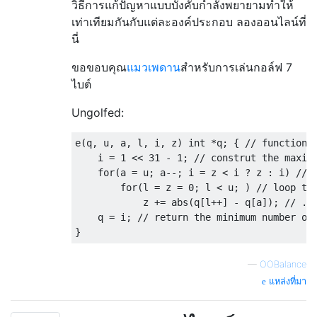
วิธีการแก้ปัญหาแบบบังคับกำลังพยายามทำให้
เท่าเทียมกันกับแต่ละองค์ประกอบ ลองออนไลน์
ที่
นี่
ขอขอบคุณ
แมวเพดาน
สำหรับการเล่นกอล์ฟ 7
ไบต์
Ungolfed:
e
(
q
,
 u
,
 a
,
 l
,
 i
,
 z
)
int
*
q
;
{
// function 
    i 
=
1
<<
31
-
1
;
// construt the maxim
for
(
a 
=
 u
;
 a
--;
 i 
=
 z 
<
 i 
?
 z 
:
 i
)
// 
for
(
l 
=
 z 
=
0
;
 l 
<
 u
;
)
// loop th
            z 
+=
 abs
(
q
[
l
++]
-
 q
[
a
]);
// ..
    q 
=
 i
;
// return the minimum number of
}
—
OOBalance
แหล่งที่มา