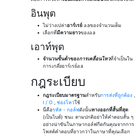
อินพุต
a
ไม่ว่างเปล่า
อาร์เรย์
a
ของจำนวนเต็ม
a
เลือกที่
มีความยาว
ของ
a
เอาท์พุต
จำนวนขั้นต่ำของ
การเคลื่อนไหว
ที่จำเป็นใน
a
การ
เกลี่ย
อาร์เรย์
a
กฎระเบียบ
กฎระเบียบมาตรฐาน
สำหรับ
การส่งที่ถูกต้อง
,
I / O
,
ช่องโหว่
ใช้
นี่คือ
รหัส - กอล์ฟ
ดังนั้น
ทางออกที่สั้นที่สุด
(เป็นไบต์) ชนะ ตามปกติอย่าให้คำตอบสั้น ๆ
อย่างน่าขันในภาษากอล์ฟกีดกันคุณจากการ
โพสต์คำตอบที่ยาวกว่าในภาษาที่คุณเลือก