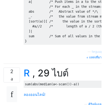
  a|         /* Push items in a to the stre
             /* For each _ in the stream: *
  abs        /*   Abstract value of */\

  _-         /*   the value from stream min
  [sort(a)][ /*     the value in the sorted
    #a//2    /*       length of a / 2 (the 
  ]|

  sum        /* Sum of all values in the st
—
fergusq
แหล่งที่มา
R
, 29 ไบต์
2
sum
(
abs
(
median
(
a
<-
scan
())-
a
))
ลองออนไลน์!
—
คิริลล์แอล