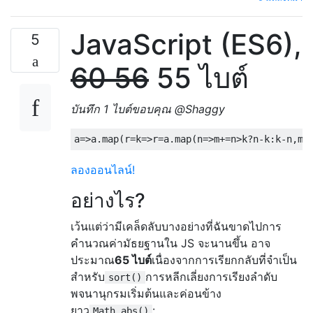
JavaScript (ES6),
5
60
56
55 ไบต์
บันทึก 1 ไบต์ขอบคุณ @Shaggy
a
=>
a
.
map
(
r
=
k
=>
r
=
a
.
map
(
n
=>
m
+=
n
>
k
?
n
-
k
:
k
-
n
,
m
=
ลองออนไลน์!
อย่างไร?
เว้นแต่ว่ามีเคล็ดลับบางอย่างที่ฉันขาดไปการ
คำนวณค่ามัธยฐานใน JS จะนานขึ้น อาจ
ประมาณ
65 ไบต์
เนื่องจากการเรียกกลับที่จำเป็น
สำหรับ
การหลีกเลี่ยงการเรียงลำดับ
sort()
พจนานุกรมเริ่มต้นและค่อนข้าง
ยาว
:
Math.abs()