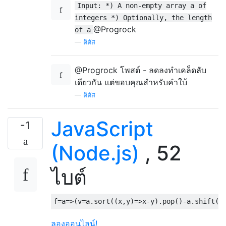
Input: *) A non-empty array a of
integers *) Optionally, the length
@Progrock
of a
—
ติตัส
@Progrock โพสต์ - ลดลงทำเคล็ดลับ
เดียวกัน แต่ขอบคุณสำหรับคำใบ้
—
ติตัส
JavaScript
-1
(Node.js)
, 52
ไบต์
f
=
a
=>(
v
=
a
.
sort
((
x
,
y
)=>
x
-
y
).
pop
()-
a
.
shift
()
ลองออนไลน์!