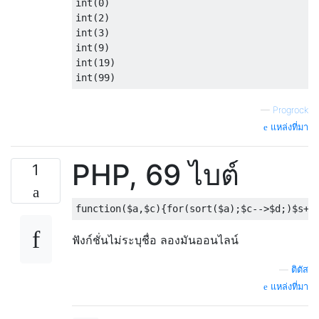
int(0)

int(2)

int(3)

int(9)

int(19)

—
Progrock
แหล่งที่มา
PHP, 69 ไบต์
1
function
(
$a
,
$c
){
for
(
sort
(
$a
);
$c
-->
$d
;)
$s
+=
ฟังก์ชั่นไม่ระบุชื่อ ลองมันออนไลน์
—
ติตัส
แหล่งที่มา