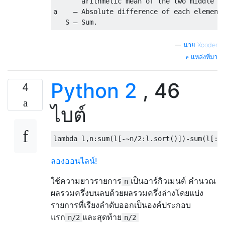
       arithmetic mean of the two middle el
ạ    – Absolute difference of each element 
—
นาย Xcoder
แหล่งที่มา
Python 2
, 46
4
ไบต์
lambda
 l
,
n
:
sum
(
l
[-~
n
/
2
:
l
.
sort
()])-
sum
(
l
[:
n
ลองออนไลน์!
ใช้ความยาวรายการ
เป็นอาร์กิวเมนต์ คำนวณ
n
ผลรวมครึ่งบนลบด้วยผลรวมครึ่งล่างโดยแบ่ง
รายการที่เรียงลำดับออกเป็นองค์ประกอบ
แรก
และสุดท้าย
n/2
n/2