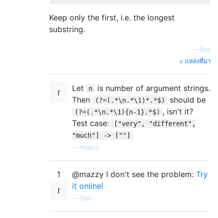
Keep only the first, i.e. the longest
substring.
—
Neil
แหล่งที่มา
Let
is number of argument strings.
n
Then
should be
(?=(.*\n.*\1)*.*$)
, isn't it?
(?=(.*\n.*\1){n-1}.*$)
Test case:
["very", "different",
"much"] -> [""]
—
mazzy
1
@mazzy I don't see the problem:
Try
it online!
—
Neil