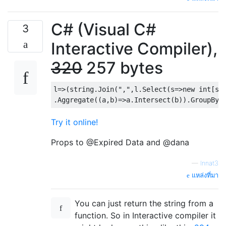
C# (Visual C#
3
Interactive Compiler),
320
257 bytes
l=>(string.Join(",",l.Select(s=>new int[s.L
Try it online!
Props to @Expired Data and @dana
—
Innat3
แหล่งที่มา
You can just return the string from a
function. So in Interactive compiler it