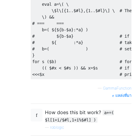
eval
 a
=
\( \

        \$l\[
{
1.
.
$
#l},{1..$#l}\] \  # The 
    \) 
&&
# ===     ===
    b
=(
 $
{
$
{
b
-
$a
}:*
a
}
)
#         ${b-$a}                   # if b
#       ${       :*a}               # take
#   b=(               )             # set 
}
for
 s 
(
$b
)
# for 
((
 $
#x < $#s )) && x=$s         # if t
<<<
$x                               
# prin
—
GammaFunction
แหล่งที่มา
How does this bit work?
a+=(
$l[1+i/$#l,1+i%$#l] )
—
roblogic