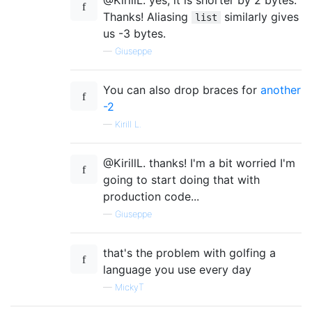
@KirillL. yes, it is shorter by 2 bytes.
Thanks! Aliasing
similarly gives
list
us -3 bytes.
—
Giuseppe
You can also drop braces for
another
-2
—
Kirill L.
@KirillL. thanks! I'm a bit worried I'm
going to start doing that with
production code...
—
Giuseppe
that's the problem with golfing a
language you use every day
—
MickyT