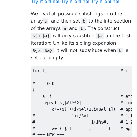
Try it online!
Try it online!
Try it online!
We read all possible substrings into the
array
, and then set
to the intersection
a
b
of the arrays
and
. The construct
a
b
will only substitue
on the first
${b-$a}
$a
iteration: Unlike its sibling expansion
, it will not substitute when
is
${b:-$a}
b
set but empty.
for
 l
;
# impl
# === OLD ===
{
    a
=
 i
=
# empt
    repeat $
[
$
#l**2]                # comp
        a
+=(
$l
[++
i
/
$
#l+1,i%$#l+1])  # appe
#               1+i/$#l             # 1,1,
#                       1+i%$#l     # 1,2,
#       a+=( $l[       ,     ] )    # appe
# === NEW ===