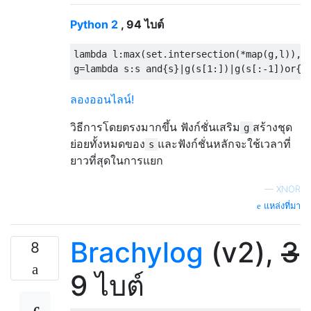
Python 2
, 94 ไบต์
lambda
 l
:
max
(
set
.
intersection
(*
map
(
g
,
l
)),
k
g
=
lambda
 s
:
s 
and
{
s
}|
g
(
s
[
1
:])|
g
(
s
[:-
1
])
or
{
'
ลองออนไลน์!
วิธีการโดยตรงมากขึ้น ฟังก์ชั่นเสริม
สร้างชุด
g
ย่อยทั้งหมดของ
และฟังก์ชั่นหลักจะใช้เวลาที่
s
ยาวที่สุดในการแยก
—
XNOR
แหล่งที่มา
Brachylog
(v2),
3
8
9 ไบต์