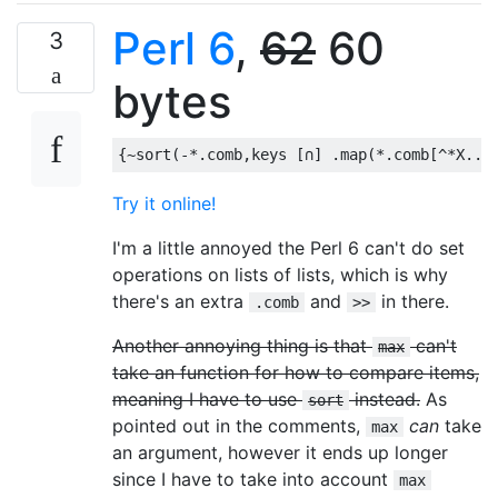
Perl 6
,
62
60
3
bytes
{~
sort
(-*.
comb
,
keys 
[∩]
.
map
(*.
comb
[^*
X
..
Try it online!
I'm a little annoyed the Perl 6 can't do set
operations on lists of lists, which is why
there's an extra
and
in there.
.comb
>>
Another annoying thing is that
can't
max
take an function for how to compare items,
meaning I have to use
instead.
As
sort
pointed out in the comments,
can
take
max
an argument, however it ends up longer
since I have to take into account
max