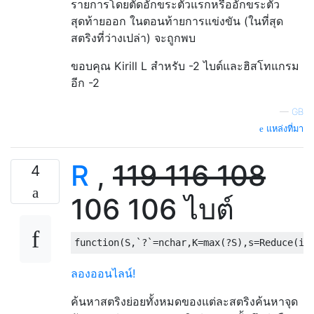
รายการโดยตัดอักขระตัวแรกหรืออักขระตัว
สุดท้ายออก ในตอนท้ายการแข่งขัน (ในที่สุด
สตริงที่ว่างเปล่า) จะถูกพบ
ขอบคุณ Kirill L สำหรับ -2 ไบต์และฮิสโทแกรม
อีก -2
—
GB
แหล่งที่มา
R
,
119
116
108
4
106 106 ไบต์
function
(
S
,
`?`
=
nchar
,
K
=
max
(?
S
),
s
=
Reduce
(
in
ลองออนไลน์!
ค้นหาสตริงย่อยทั้งหมดของแต่ละสตริงค้นหาจุด