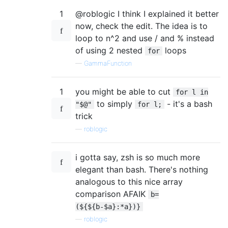
1
@roblogic I think I explained it better
now, check the edit. The idea is to
loop to n^2 and use / and % instead
of using 2 nested
loops
for
—
GammaFunction
1
you might be able to cut
for l in
to simply
- it's a bash
"$@"
for l;
trick
—
roblogic
i gotta say, zsh is so much more
elegant than bash. There's nothing
analogous to this nice array
comparison AFAIK
b=
(${${b-$a}:*a})}
—
roblogic