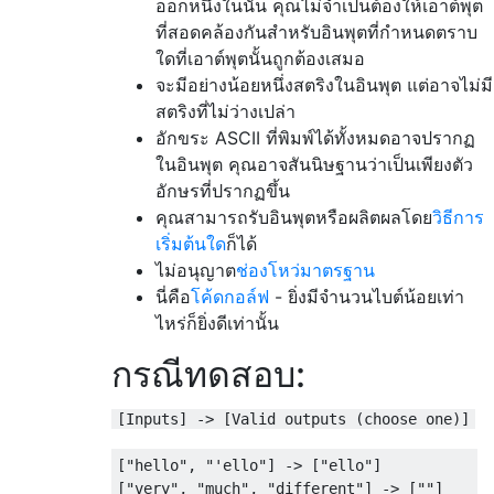
ออกหนึ่งในนั้น คุณไม่จำเป็นต้องให้เอาต์พุต
ที่สอดคล้องกันสำหรับอินพุตที่กำหนดตราบ
ใดที่เอาต์พุตนั้นถูกต้องเสมอ
จะมีอย่างน้อยหนึ่งสตริงในอินพุต แต่อาจไม่มี
สตริงที่ไม่ว่างเปล่า
อักขระ ASCII ที่พิมพ์ได้ทั้งหมดอาจปรากฏ
ในอินพุต คุณอาจสันนิษฐานว่าเป็นเพียงตัว
อักษรที่ปรากฏขึ้น
คุณสามารถรับอินพุตหรือผลิตผลโดย
วิธีการ
เริ่มต้นใด
ก็ได้
ไม่อนุญาต
ช่องโหว่มาตรฐาน
นี่คือ
โค้ดกอล์ฟ
- ยิ่งมีจำนวนไบต์น้อยเท่า
ไหร่ก็ยิ่งดีเท่านั้น
กรณีทดสอบ:
[Inputs] -> [Valid outputs (choose one)]
["hello", "'ello"] -> ["ello"]

["very", "much", "different"] -> [""]
