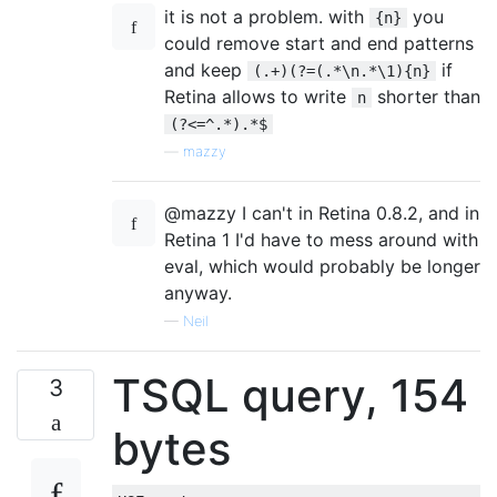
it is not a problem. with
you
{n}
could remove start and end patterns
and keep
if
(.+)(?=(.*\n.*\1){n}
Retina allows to write
shorter than
n
(?<=^.*).*$
—
mazzy
@mazzy I can't in Retina 0.8.2, and in
Retina 1 I'd have to mess around with
eval, which would probably be longer
anyway.
—
Neil
TSQL query, 154
3
bytes