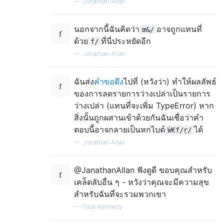
—
Jonathan Allan
นอกจากนี้ฉันคิดว่า
อาจถูกแทนที่
œ&/
ด้วย
ที่นี่ประหยัดอีก
f/
—
Jonathan Allan
ฉันส่ง
คำขอดึง
ไปที่ (หวังว่า) ทำให้ผลลัพธ์
ของการลดรายการว่างเปล่าเป็นรายการ
ว่างเปล่า (แทนที่จะเพิ่ม TypeError) หาก
สิ่งนั้นถูกผสานเข้าด้วยกันฉันเชื่อว่าคำ
ตอบนี้อาจกลายเป็นหกไบต์
ได้
Ẇ€f/ṛ/
—
Jonathan Allan
@JanathanAllan ฟังดูดี ขอบคุณสำหรับ
เคล็ดลับอื่น ๆ - หวังว่าคุณจะมีความสุข
สำหรับฉันที่จะรวมพวกเขา
—
Nick Kennedy