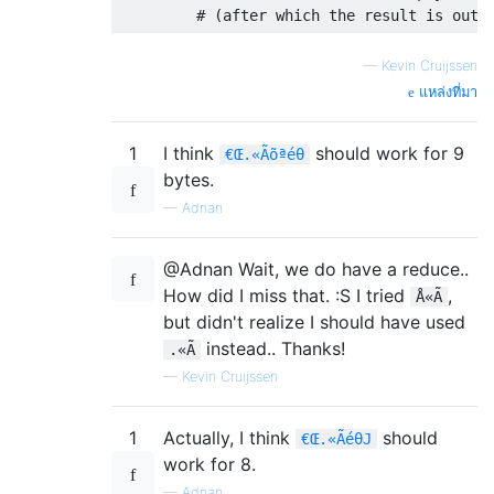
# (after which the result is outp
—
Kevin Cruijssen
แหล่งที่มา
1
I think
should work for 9
€Œ.«Ãõªéθ
bytes.
—
Adnan
@Adnan Wait, we do have a reduce..
How did I miss that. :S I tried
,
Å«Ã
but didn't realize I should have used
instead.. Thanks!
.«Ã
—
Kevin Cruijssen
1
Actually, I think
should
€Œ.«ÃéθJ
work for 8.
—
Adnan