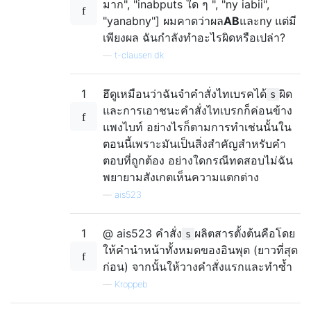
มาก", "inabputs ใด ๆ ", "ny iabii",
"yanabny"] ผมคาดว่าผล
AB
และny
แต่มี
เพียงผล ฉันกำลังทำอะไรผิดหรือเปล่า?
—
t-clausen.dk
1
ฮึดูเหมือนว่าฉันจำคำสั่งไทเบรคได้
ผิด
s
และการเอาชนะคำสั่งไทเบรกก็ค่อนข้าง
แพงไบท์ อย่างไรก็ตามการทำเช่นนั้นใน
ตอนนี้เพราะมันเป็นสิ่งสำคัญสำหรับคำ
ตอบที่ถูกต้อง อย่างใดกรณีทดสอบไม่ฉัน
พยายามสังเกตเห็นความแตกต่าง
—
ais523
1
@ ais523 คำสั่ง
ผลิตสารตั้งต้นคือโดย
s
ให้คำนำหน้าทั้งหมดของอินพุต (ยาวที่สุด
ก่อน) จากนั้นให้วางคำสั่งแรกและทำซ้ำ
—
Kroppeb