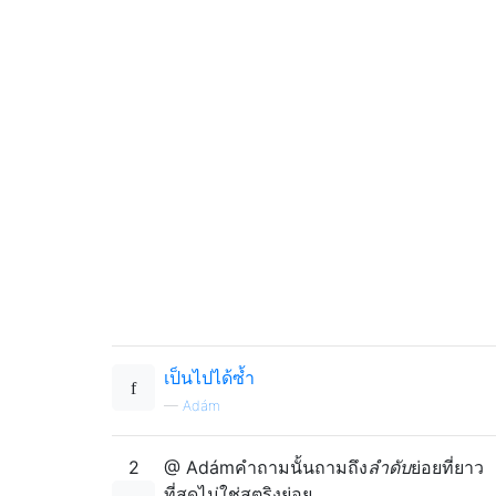
เป็นไปได้ซ้ำ
—
Adám
2
@ Adámคำถามนั้นถามถึง
ลำดับ
ย่อยที่ยาว
ที่สุดไม่ใช่สตริงย่อย