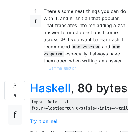
1
There's some neat things you can do
with it, and it isn't all that popular.
That translates into me adding a zsh
answer to most questions I come
across. :P If you want to learn zsh, I
recommend
and
man zshexpn
man
especially. I always have
zshparam
them open when writing an answer.
—
GammaFunction
Haskell
, 80 bytes
3
import
 Data.List

f
(
x
:
r
)=
last
$
sortOn
(
0
<$)[
s
|
s
<-
inits
=<<
tails
Try it online!