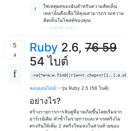
ใช่เหตุผลของฉันสำหรับความคิดเห็น
เหล่านั้นคือเพื่อให้คุณสามารถรวมความ
คิดเห็นในโพสต์ของคุณ
—
Jonathan Allan
Ruby
2.6,
76 59
5
54 ไบต์
->
a
{*
w
=
a
;
w
.
find
{|
r
|
w
<<
r
.
chop
<<
r
[
1.
.];
a
.
all
ลองออนไลน์!
- รุ่น Ruby 2.5 (56 ไบต์)
อย่างไร?
สร้างรายการการจับคู่ที่อาจเกิดขึ้นโดยเริ่มจาก
อาร์เรย์เดิม ทำซ้ำในรายการและหากสตริงไม่
ตรงกันให้เพิ่ม 2 สตริงใหม่ลงในส่วนท้ายของ