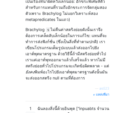
เป็นเรื่องที่น่าผิดหวังเล็กน้อย: อักขระพิเศษสี่ตัว
สำหรับการแทนที่รวมถึงอักขระการจัดกลุ่มสอง
ตัวเพราะ Brachylog ไม่แยกวิเคราะห์สอง
metapredicates ในแถว)
Brachylog
ไม่คืนค่าสตริงย่อยดังนั้นเราจึง
s
ต้องการเคล็ดลับเล็กน้อยในการแก้ไข: แทนที่จะ
ทำการส่งฟังก์ชั่น (ซึ่งเป็นสิ่งที่ทำตามปกติ) เรา
เขียนโปรแกรมเต็มรูปแบบแล้วส่งออกไปยัง
เอาต์พุตมาตรฐาน ด้วยวิธีนี้ถ้ามีสตริงย่อยทั่วไป
เราแค่เอาท์พุทออกมาแล้วก็เสร็จแล้ว หากไม่มี
สตริงย่อยทั่วไปโปรแกรมจะเกิดข้อผิดพลาด - แต่
ยังคง
พิมพ์อะไรไปยังเอาต์พุตมาตรฐานดังนั้นมัน
จะส่งออกสตริง null ตามที่ต้องการ
—
ais523
แหล่งที่มา
1
ฉันลองสิ่งนี้ด้วยอินพุต ["inpuabts จำนวน