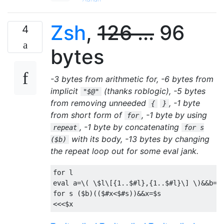
Zsh
,
126 ...
96
4
bytes
-3 bytes from arithmetic for, -6 bytes from
implicit
(thanks roblogic), -5 bytes
"$@"
from removing unneeded
, -1 byte
{
}
from short form of
, -1 byte by using
for
, -1 byte by concatenating
repeat
for s
with its body, -13 bytes by changing
($b)
the repeat loop out for some eval jank.
for
eval
 a
=
\( \$l\[
{
1.
.
$
#l},{1..$#l}\] \)&&b=(
for
 s 
(
$b
)((
$
#x<$#s))&&x=$s
<<<
$x