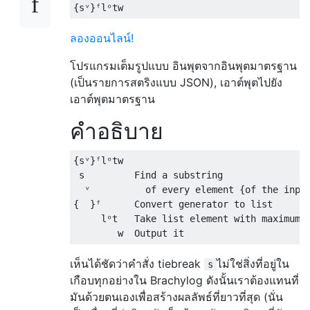
ลองออนไลน์!
โปรแกรมเต็มรูปแบบ อินพุตจากอินพุตมาตรฐาน
(เป็นรายการสตริงแบบ JSON), เอาต์พุตไปยัง
เอาต์พุตมาตรฐาน
คำอธิบาย
{sᵛ}ᶠlᵒtw

 s         Find a substring

  ᵛ          of every element {of the input
{  }ᶠ      Convert generator to list

     lᵒt   Take list element with maximum l
เห็นได้ชัดว่าคำสั่ง tiebreak
ไม่ใช่สิ่งที่อยู่ใน
s
เกือบทุกอย่างใน Brachylog ดังนั้นเราต้องแทนที่
มันด้วยตนเองเพื่อสร้างผลลัพธ์ที่ยาวที่สุด (นั่น