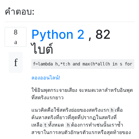
คำตอบ:
Python 2
, 82
8
ไบต์
f
=
lambda
 h
,*
t
:
h 
and
 max
(
h
*
all
(
h 
in
 s 
for
 s
ลองออนไลน์!
ใช้อินพุตกระจายเสียง จะหมดเวลาสำหรับอินพุต
ที่สตริงแรกยาว
แนวคิดคือใช้สตริงย่อยของสตริงแรก
เพื่อ
h
ค้นหาสตริงที่ยาวที่สุดที่ปรากฏในสตริงที่
เหลือ
ทั้งหมด
ต้องการทำเช่นนั้นเราซ้ำ
t
h
สาขาในการลบตัวอักษรตัวแรกหรือสุดท้ายของ