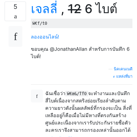
เจลลี่
,
12
6 ไบต์
5
ลองออนไลน์!
ขอบคุณ @JonathanAllan สำหรับการบันทึก 6
ไบต์!
—
นิคเคนเนดี
แหล่งที่มา
ฉันเชื่อว่า
จะทำงานและบันทึก
Ẇ€œ&/Ṫḟ0
สี่ไบต์เนื่องจากสตริงย่อยเรียงลำดับตาม
ความยาวดังนั้นผลลัพธ์ที่กรองจะเป็น สิ่งที่
เหลืออยู่ก็คือเมื่อไม่มีหางที่ตรงกันสร้าง
ศูนย์และเนื่องจากเรารับประกันรายชื่อตัว
ละครเราจึงสามารถกรองเหล่านั้นออกได้