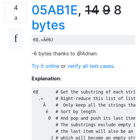
05AB1E
,
14
9
8
4
bytes
-6 bytes thanks to
@Adnan
.
Try it online
or
verify all test cases
.
Explanation:
€Œ
# Get the substring of each strin
.«
# Right-reduce this list of list 
Ã
#  Only keep all the strings that
é
# Sort by length
θ
# And pop and push its last item
# The substrings exclude empty it
# the last item will also be an e
       J 
# which will become an empty stri