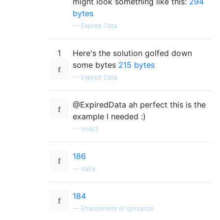
might look something like this:
294
bytes
—
Expired Data
1
Here's the solution golfed down
some bytes
215 bytes
—
Expired Data
@ExpiredData ah perfect this is the
example I needed :)
—
Innat3
186
—
dana
184
—
Embodiment of Ignorance