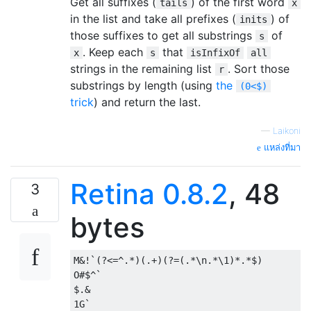
Get all suffixes (
) of the first word
tails
x
in the list and take all prefixes (
) of
inits
those suffixes to get all substrings
of
s
. Keep each
that
x
s
isInfixOf
all
strings in the remaining list
. Sort those
r
substrings by length (using
the
(0<$)
trick
) and return the last.
—
Laikoni
แหล่งที่มา
Retina 0.8.2
, 48
3
bytes
M&!`(?<=^.*)(.+)(?=(.*\n.*\1)*.*$)

O#$^`

$.&
