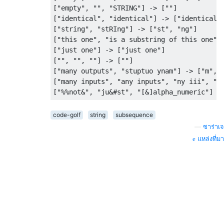
["empty", "", "STRING"] -> [""]

["identical", "identical"] -> ["identical"]
["string", "stRIng"] -> ["st", "ng"]

["this one", "is a substring of this one"] 
["just one"] -> ["just one"]

["", "", ""] -> [""]

["many outputs", "stuptuo ynam"] -> ["m", "
["many inputs", "any inputs", "ny iii", "ya
code-golf
string
subsequence
—
ซาร่าเจ
แหล่งที่มา