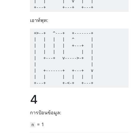
 |   |       |   v   |   |      

เอาท์พุท:
 +>--+   ^---+   +-------+

 |   |   |   |   ^       |

 |   |   |   |   +---+   |

 |   |   |   |       |   |

 |   +---+   v----->-+   |

 |                       |

 |   +-------+   +---+   v 

 |   |       |   |   |   |

4
การป้อนข้อมูล:
= 1
n