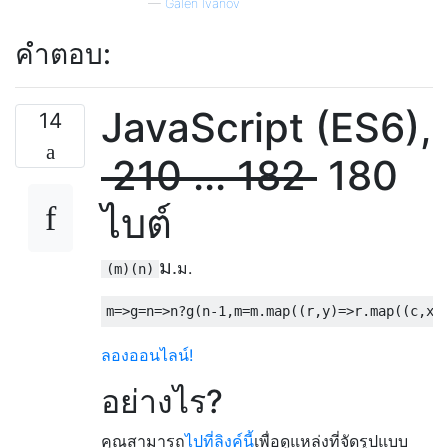
—
Galen Ivanov
คำตอบ:
JavaScript (ES6),
14
210 ... 182
180
ไบต์
ม.
ม.
(m)(n)
m
=>
g
=
n
=>
n
?
g
(
n
-
1
,
m
=
m
.
map
((
r
,
y
)=>
r
.
map
((
c
,
x
)
ลองออนไลน์!
อย่างไร?
คุณสามารถ
ไปที่ลิงค์นี้
เพื่อดูแหล่งที่จัดรูปแบบ