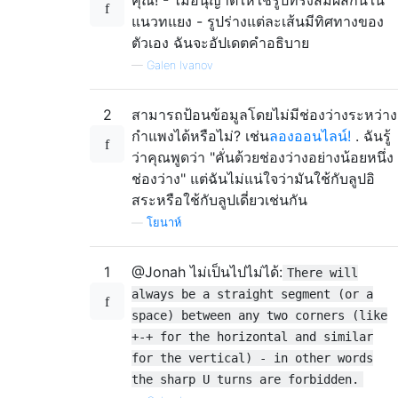
คุณ! - ไม่อนุญาตให้ใช้รูปทรงสัมผัสกันใน
แนวทแยง - รูปร่างแต่ละเส้นมีทิศทางของ
ตัวเอง ฉันจะอัปเดตคำอธิบาย
—
Galen Ivanov
2
สามารถป้อนข้อมูลโดยไม่มีช่องว่างระหว่าง
กำแพงได้หรือไม่? เช่น
ลองออนไลน์!
. ฉันรู้
ว่าคุณพูดว่า "คั่นด้วยช่องว่างอย่างน้อยหนึ่ง
ช่องว่าง" แต่ฉันไม่แน่ใจว่ามันใช้กับลูปอิ
สระหรือใช้กับลูปเดี่ยวเช่นกัน
—
โยนาห์
1
@Jonah ไม่เป็นไปไม่ได้:
There will
always be a straight segment (or a
space) between any two corners (like
+-+ for the horizontal and similar
for the vertical) - in other words
the sharp U turns are forbidden.