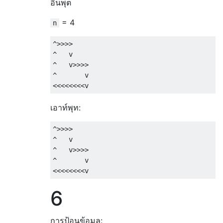
อินพุต
= 4
n
^>>>>

^   v

^   v>>>>

^       v           

เอาท์พุท:
^>>>>

^   v

^   v>>>>

^       v           

6
การป้อนข้อมูล: