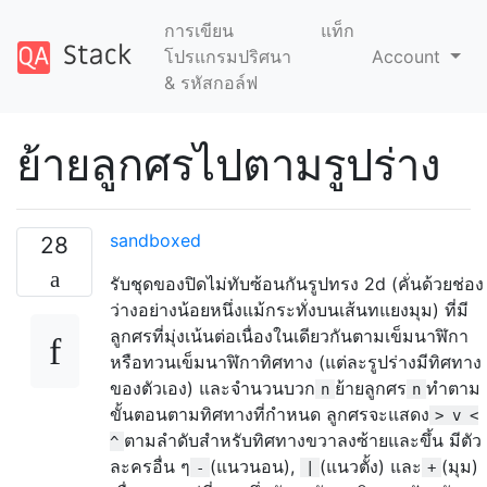
การเขียน
แท็ก
โปรแกรมปริศนา
Account
& รหัสกอล์ฟ
ย้ายลูกศรไปตามรูปร่าง
sandboxed
28
รับชุดของปิดไม่ทับซ้อนกันรูปทรง 2d (คั่นด้วยช่อง
ว่างอย่างน้อยหนึ่งแม้กระทั่งบนเส้นทแยงมุม) ที่มี
ลูกศรที่มุ่งเน้นต่อเนื่องในเดียวกันตามเข็มนาฬิกา
หรือทวนเข็มนาฬิกาทิศทาง (แต่ละรูปร่างมีทิศทาง
ของตัวเอง) และจำนวนบวก
ย้ายลูกศร
ทำตาม
n
n
ขั้นตอนตามทิศทางที่กำหนด ลูกศรจะแสดง
> v <
ตามลำดับสำหรับทิศทางขวาลงซ้ายและขึ้น มีตัว
^
ละครอื่น ๆ
(แนวนอน),
(แนวตั้ง) และ
(มุม)
-
|
+