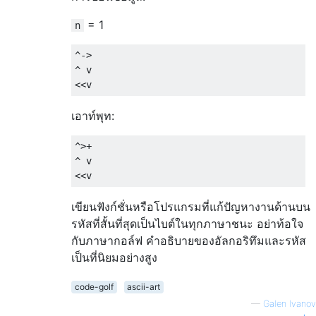
= 1
n
^->

^ v

เอาท์พุท:
^>+

^ v

เขียนฟังก์ชั่นหรือโปรแกรมที่แก้ปัญหางานด้านบน
รหัสที่สั้นที่สุดเป็นไบต์ในทุกภาษาชนะ อย่าท้อใจ
กับภาษากอล์ฟ คำอธิบายของอัลกอริทึมและรหัส
เป็นที่นิยมอย่างสูง
code-golf
ascii-art
—
Galen Ivanov