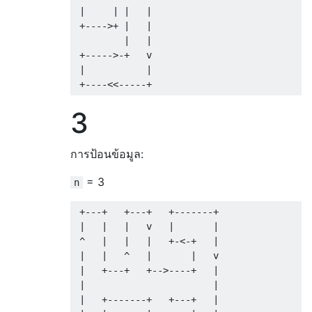
 |     | |   |

 +---->+ |   |

         |   | 

 +----->-+   v

 |           |     

3
การป้อนข้อมูล:
= 3
n
 +---+   +---+   +-------+      

 |   |   |   v   |       |      

 ^   |   |   |   +-<-+   |      

 |   |   ^   |       |   v      

 |   +---+   +-->----+   |      

 |                       |      

 |   +-------+   +---+   |      
