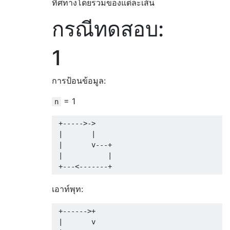
ทิศทางโดยรวมของแต่ละเส้น
กรณีทดสอบ:
1
การป้อนข้อมูล:
= 1
n
 +----->->            

 |       |            

 |       v---+        

 |           |        

เอาท์พุท:
 +------>+

 |       v
