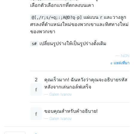
เลือกตัวเลือกแรกที่ตกลงบนเคา
แผ่แบน
และวางลูก
@[,/r;s/+q;:;A@D?q-p]
r
ศรลงที่ตำแหน่งใหม่ของพวกเขาและทิศทางใหม่
ของพวกเขา
เปลี่ยนรูปร่างให้เป็นรูปร่างดั้งเดิม
s#
—
NGN
แหล่งที่มา
2
คุณเร็วมาก! ฉันหวังว่าคุณจะอธิบายรหัส
หลังจากเล่นกอล์ฟเสร็จ
—
Galen Ivanov
ขอบคุณสำหรับคำอธิบาย!
—
Galen Ivanov