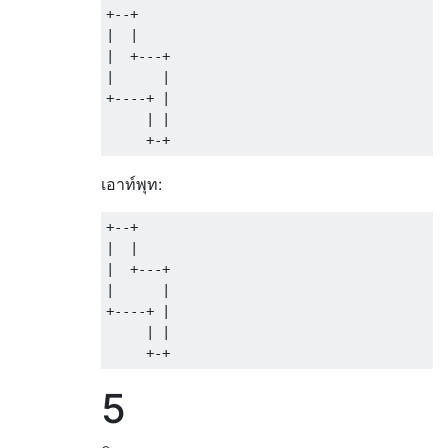
+--+ 

|  |

|  +---+

|      |     

+----+ |

     | |

เอาท์พุท:
+--+ 

|  |

|  +---+

|      |     

+----+ |

     | |

5