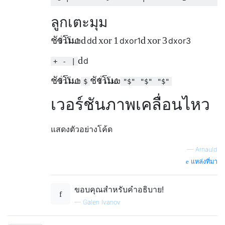
ลูกเตะมุม
ชั่วโมง
d
d
xor
1
d
xor
3
ชั่วโมง
d
d
xor
1
d
xor
3
d
d
+
-
|
ชั่วโมง
ชั่วโมง
ชั่วโมง
ชั่วโมง
$
"$"
"$"
"$"
เวอร์ชันภาพเคลื่อนไหว
แสดงตัวอย่างโค้ด
—
Arnauld
แหล่งที่มา
ขอบคุณสำหรับคำอธิบาย!
—
Galen Ivanov