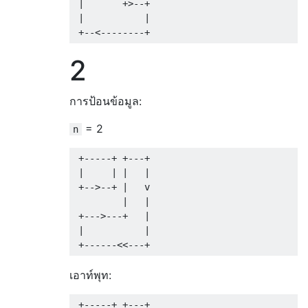
 |       +>--+

 |           |

2
การป้อนข้อมูล:
= 2
n
 +-----+ +---+        

 |     | |   |        

 +-->--+ |   v  

         |   | 

 +--->---+   |        

 |           |         

เอาท์พุท:
 +-----+ +---+
