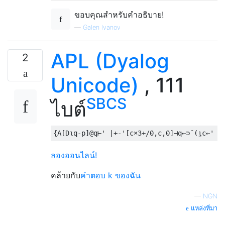
ขอบคุณสำหรับคำอธิบาย!
—
Galen Ivanov
APL (Dyalog
2
Unicode)
, 111
SBCS
ไบต์
{
A
[
D
⍳
q
-
p
]
@q
⊢
' |+-'
[
c
×
3
+/
0
,
c
,
0
]⊣
q
←⊃¨(⍸
c
←
' '
ลองออนไลน์!
คล้ายกับ
คำตอบ k ของฉัน
—
NGN
แหล่งที่มา