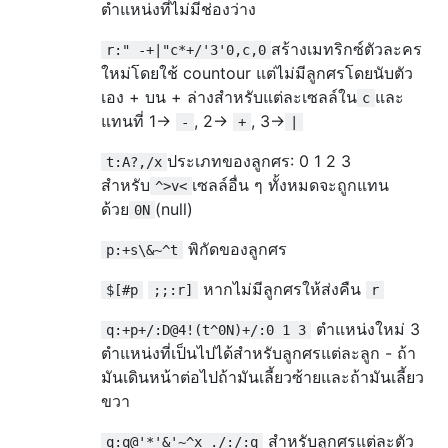
ตำแหน่งที่ไม่มีช่องว่าง
สร้างเมทริกซ์ตัวละคร
r:" -+|"c*+/'3'0,c,0
ใหม่โดยใช้ countour แต่ไม่มีลูกศรโดยนับตัว
เอง + บน + ล่างสำหรับแต่ละเซลล์ใน
และ
c
แทนที่ 1->
, 2->
, 3->
-
+
|
ประเภทของลูกศร: 0 1 2 3
t:A?,/x
สำหรับ
เซลล์อื่น ๆ ทั้งหมดจะถูกแทน
^>v<
ด้วย
(null)
0N
พิกัดของลูกศร
p:+s\&~^t
หากไม่มีลูกศรให้ส่งคืน
$[#p
;;:r]
r
ตำแหน่งใหม่ 3
q:+p+/:D@4!(t^0N)+/:0 1 3
ตำแหน่งที่เป็นไปได้สำหรับลูกศรแต่ละลูก - ถ้า
มันเดินหน้าต่อไปถ้ามันเลี้ยวซ้ายและถ้ามันเลี้ยว
ขวา
สำหรับลูกศรแต่ละตัว
q:q@'*'&'~^x ./:/:q