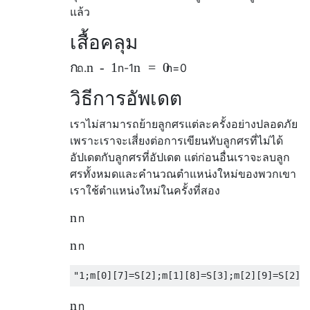
แล้ว
เสื้อคลุม
ก.
n
-
1
n
=
0
ก.
n
-
1
n
=
0
วิธีการอัพเดต
เราไม่สามารถย้ายลูกศรแต่ละครั้งอย่างปลอดภัย
เพราะเราจะเสี่ยงต่อการเขียนทับลูกศรที่ไม่ได้
อัปเดตกับลูกศรที่อัปเดต แต่ก่อนอื่นเราจะลบลูก
ศรทั้งหมดและคำนวณตำแหน่งใหม่ของพวกเขา
เราใช้ตำแหน่งใหม่ในครั้งที่สอง
n
n
n
n
"1;m[0][7]=S[2];m[1][8]=S[3];m[2][9]=S[2];
n
n