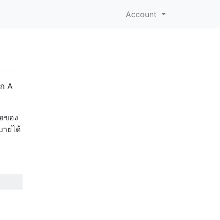
Account
าก A
ื่อของ
บายได้