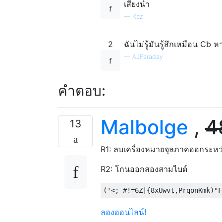
เสียงนำ
—
Kaz
2
ฉันไม่รู้มันรู้สึกเหมือน Cb หาย
—
AJFaraday
คำตอบ:
Malbolge
,
4
13
R1: ลบเครื่องหมายจุลภาคออกระหว่
R2: โกนออกสองสามไบต์
ลองออนไลน์!