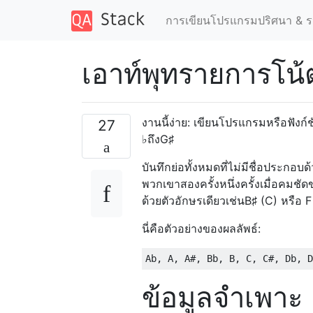
การเขียนโปรแกรมปริศนา & ร
เอาท์พุทรายการโน้
งานนี้ง่าย: เขียนโปรแกรมหรือฟังก์
27
♭ถึงG♯
บันทึกย่อทั้งหมดที่ไม่มีชื่อประกอบ
พวกเขาสองครั้งหนึ่งครั้งเมื่อคมชัด
ด้วยตัวอักษรเดียวเช่นB♯ (C) หรือ F
นี่คือตัวอย่างของผลลัพธ์:
ข้อมูลจำเพาะ