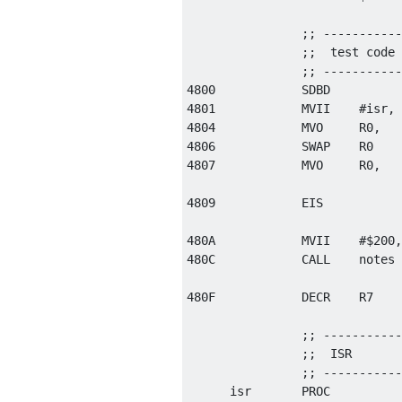
                ;; -----------
                ;;  test code 
                ;; -----------
4800            SDBD          
4801            MVII    #isr, 
4804            MVO     R0,   
4806            SWAP    R0

4807            MVO     R0,   
4809            EIS           
480A            MVII    #$200,
480C            CALL    notes 
480F            DECR    R7    
                ;; -----------
                ;;  ISR       
                ;; -----------
      isr       PROC
