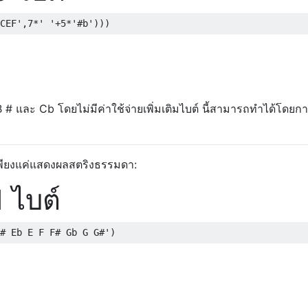
          ; R5 = pointer to @@chr

CEF'
,
7
*
' '
+
5
*
'#b'
)))
,   R5

          ; R3 = 0 (space)

    R0    ; R0 = bitmask = $12

    2     ; extend it to $1212

    R1    ; R1 = next symbol

# และ Cb โดยไม่มีค่าใช้จ่ายเพิ่มเติมไบต์ นี้สามารถทำได้โดยก
32)*8, R2 ; R2 = 'A' character

          ; right shift the bitmask

          ; skip this note if the carry is set

่าเพียงแค่แสดงผลสตริงธรรมดา:
 ไบต์
    R4    ; append the note

    R4    ; append the symbol

    R4    ; append a space

# Eb E F F# Gb G G#'
)
    R2    ; advance to the next note

32)*8, R2 ; is it now a 'H'?

          ; if not, process the inner loop

          ; was the symbol a space?
