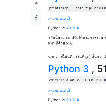
4821            SDBD          
print
(*
map
(
''
.
join
,
zip
(
3
*
'ADGB
4822            MVII    #@@chr
4825            CLRR    R3    
ลองออนไลน์!
4826            MVII    #$12, 
4828            SWAP    R0,   
Python 2:
48 ไบต์
4829  @@loop    MVI@    R5,   
รหัสนี้สามารถปรับได้ตามการรวม B 
482A            MVII    #('A'-
แทนที่ด้วย
5
6
482C  @@note    SARC    R0    
482D            BC      @@next
นอกจากนี้มันคือ (ในที่สุด) สั้นกว
Python 3
, 51
482F            MVO@    R2,   
4830            MVO@    R1,   
4831            MVO@    R3,   
exit
(
'Ab A A# Bb B C C# Db D D
4832  @@next    ADDI    #8,   
4834            CMPI    #('H'-
ลองออนไลน์!
4836            BLT     @@note
Python 2:
50 ไบต์
4838            TSTR    R1    