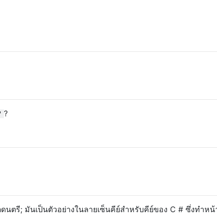
?
"
้ตดนตรี; มันเป็นตัวอย่างในลายเซ็นคีย์สำหรับคีย์ของ C # ซึ่งทำหน้า