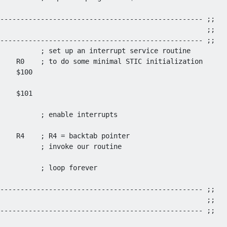
-------------------------------------------------- ;;

                                                   ;;

-------------------------------------------------- ;;

          ; set up an interrupt service routine

    R0    ; to do some minimal STIC initialization

    $100

    $101

          ; enable interrupts

    R4    ; R4 = backtab pointer

          ; invoke our routine

          ; loop forever

-------------------------------------------------- ;;

                                                   ;;

-------------------------------------------------- ;;
