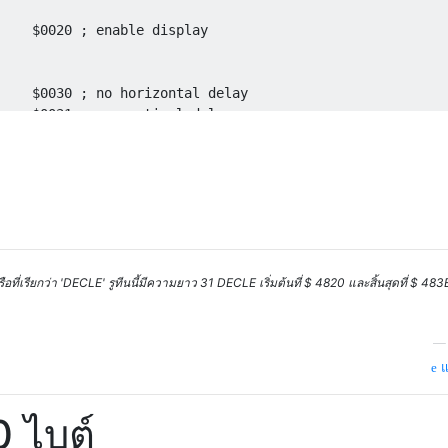
    $0020 ; enable display

    $0030 ; no horizontal delay

    $0031 ; no vertical delay

    $0032 ; no border extension

    R0

    $0028 ; light-blue background

    $002C ; light-blue border

          ; return from ISR

ที่เรียกว่า 'DECLE' รูทีนนี้มีความยาว 31 DECLE เริ่มต้นที่ $ 4820 และสิ้นสุดที่ $ 483E
-------------------------------------------------- ;;

                                                   ;;

-------------------------------------------------- ;;

แ
0 ไบต์
          ; save return address
