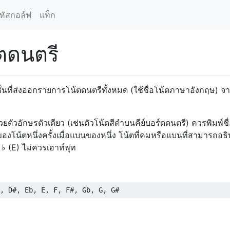
หัสกอล์ฟ
แท็ก
ตดนตรี
ชั่นที่ส่งออกรายการโน้ตดนตรีทั้งหมด (ใช้ชื่อโน้ตภาษาอังกฤษ) จ
ด้วยตัวอักษรตัวเดียว (เช่นตัวโน้ตสีดำบนคีย์บอร์ดดนตรี) ควรพิมพ์ช
ของโน้ตหนึ่งครั้งเมื่อแบนของหนึ่ง โน้ตที่คมหรือแบนที่สามารถอธิ
 ♭ (E) ไม่ควรเอาท์พุท