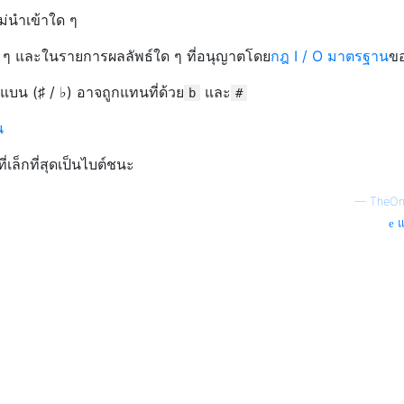
ม่นำเข้าใด ๆ
 ๆ และในรายการผลลัพธ์ใด ๆ ที่อนุญาตโดย
กฎ I / O มาตรฐาน
ข
บน (♯ / ♭) อาจถูกแทนที่ด้วย
และ
b
#
น
เล็กที่สุดเป็นไบต์ชนะ
—
TheOn
แ