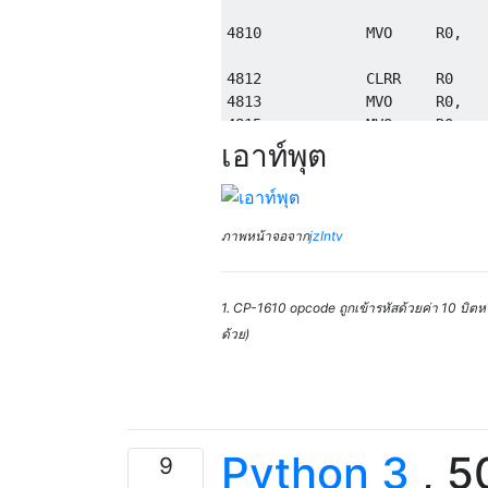
4810            MVO     R0,   
4812            CLRR    R0

4813            MVO     R0,   
4815            MVO     R0,   
เอาท์พุต
4817            MVO     R0,   
4819            MVII    #$D,  
481B            MVO     R0,   
481D            MVO     R0,   
ภาพหน้าจอจาก
jzIntv
481F            JR      R5    
                ENDP

1. CP-1610 opcode ถูกเข้ารหัสด้วยค่า 10 บิตหรือ
ด้วย)
                ;; -----------
                ;;  routine   
                ;; -----------
      notes     PROC

Python 3
, 5
9
4820            PSHR    R5    