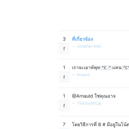
3
ที่เกี่ยวข้อง
—
Jonathan Allan
1
เราจะเอาท์พุท
แทน
"C "
"C
—
Arnauld
1
@Arnauld ใช่คุณอาจ
—
TheOnlyMrCat
7
โดยวิธีการที่ B # มีอยู่ในโน