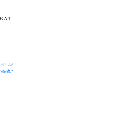
องเรา
lyMrCat
หล่งที่มา