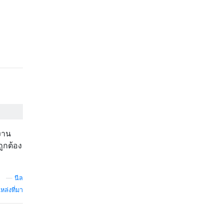
ำงาน
ูกต้อง
—
นีล
หล่งที่มา