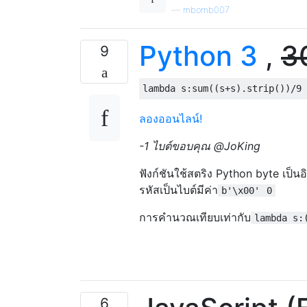
—
mbomb007
Python 3
,
3
9
lambda
 s
:
sum
((
s
+
s
).
strip
())/
9
ลองออนไลน์!
-1 ไบต์ขอบคุณ @JoKing
ฟังก์ชันใช้สตริง Python byte เป็นอ
รหัสเป็นไบต์มีค่า
b'\x00'
0
การคำนวณเทียบเท่ากับ
lambda s:
6