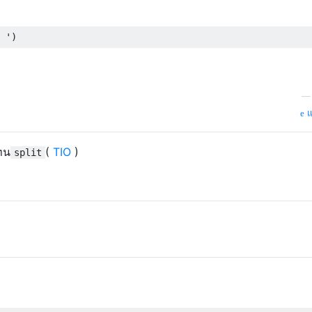
 '
)
แ
ทน
(
TIO
)
split