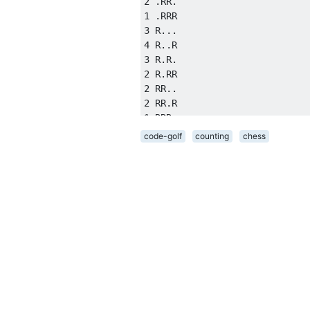
2 .RR.

1 .RRR

3 R...

4 R..R

3 R.R.

2 R.RR

2 RR..

2 RR.R

1 RRR.

0 RRRR

code-golf
counting
chess
0 .....

4 ....R

4 ...R.

3 ...RR

4 ..R..

4 ..R.R

3 ..RR.

2 ..RRR

4 .R...

5 .R..R

4 .R.R.

3 .R.RR
