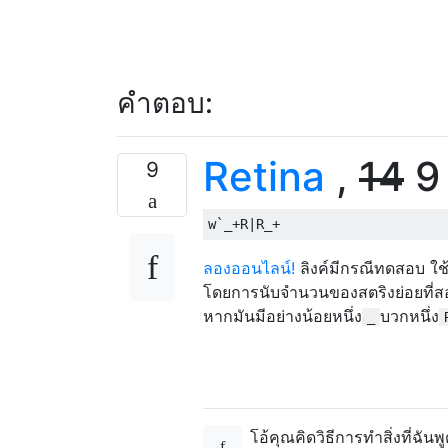
3 .RR..

3 .RR.R

2 .RRR.

1 .RRRR

คำตอบ:
4 R....

6 R...R

5 R..R.

Retina
,
14
9 
4 R..RR

9
4 R.R..

4 R.R.R

3 R.RR.

2 R.RRR

ลองออนไลน์!
ลิงค์มีกรณีทดสอบ ใช
3 RR...

4 RR..R

โดยการนับจำนวนของสตริงย่อยที่สอด
3 RR.R.

หากมันมีอย่างน้อยหนึ่ง
บวกหนึ่ง
_
2 RR.RR

2 RRR..

2 RRR.R

1 RRRR.

โอ้คุณคิดวิธีการทำสิ่งที่ฉั