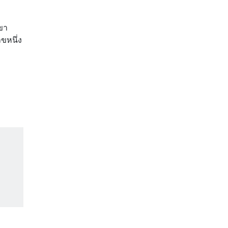
เขา
ขหนึ่ง