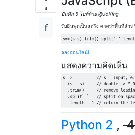
JavaScript (
บันทึก 5 ไบต์ด้วย @JoKing
รับอินพุตเป็นสตริง คาดว่าพื้นที่สำห
s
=>(
s
+
s
).
trim
().
split
`
`.
lengt
ลองออนไลน์!
แสดงความคิดเห็น
s 
=>
// s = input, e.
(
s 
+
 s
)
// double -> " R
.
trim
()
// remove leadin
.
split
`
`
// split on spac
.
length 
-
1
// return the le
Python 2
,
4