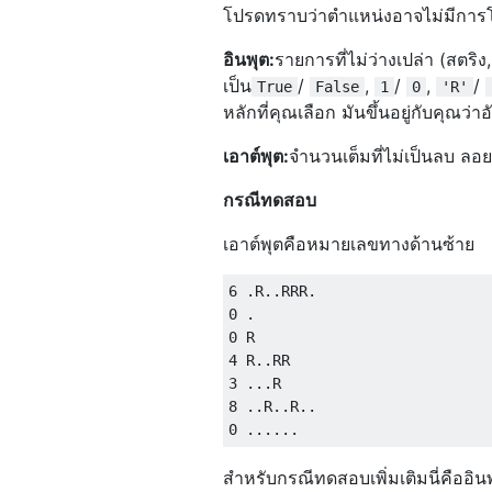
โปรดทราบว่าตำแหน่งอาจไม่มีการโก
อินพุต:
รายการที่ไม่ว่างเปล่า (สตร
เป็น
/
,
/
,
/
True
False
1
0
'R'
หลักที่คุณเลือก มันขึ้นอยู่กับคุณว่
เอาต์พุต:
จำนวนเต็มที่ไม่เป็นลบ ลอ
กรณีทดสอบ
เอาต์พุตคือหมายเลขทางด้านซ้าย
6 .R..RRR.

0 .

0 R

4 R..RR

3 ...R

8 ..R..R..

สำหรับกรณีทดสอบเพิ่มเติมนี่คืออิน