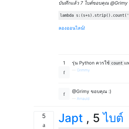
บันทึกแล้ว 7 ไบต์ขอบคุณ @Grimy
lambda
 s
:(
s
+
s
).
strip
().
count
(
'
ลองออนไลน์!
1
รุ่น Python ควรใช้
แ
count
—
Grimmy
@Grimy ขอบคุณ :)
—
Arnauld
Japt
, 5
ไบต์
5