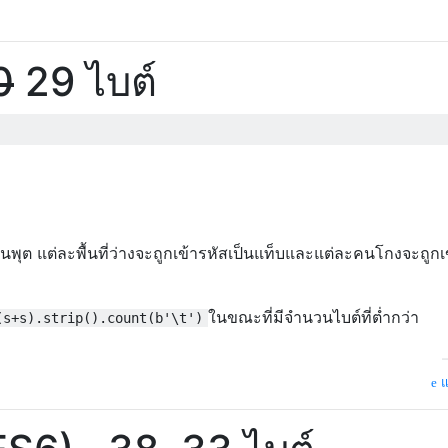
0
29 ไบต์
ินพุต แต่ละพื้นที่ว่างจะถูกเข้ารหัสเป็นแท็บและแต่ละคนโกงจะถูกเ
ในขณะที่มีจำนวนไบต์ที่ต่ำกว่า
(s+s).strip().count(b'\t')
แ