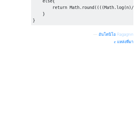
    else{

        return Math.round((((Math.log(n)/M
    }

—
อันโตนิโอ Ragagnin
แหล่งที่มา