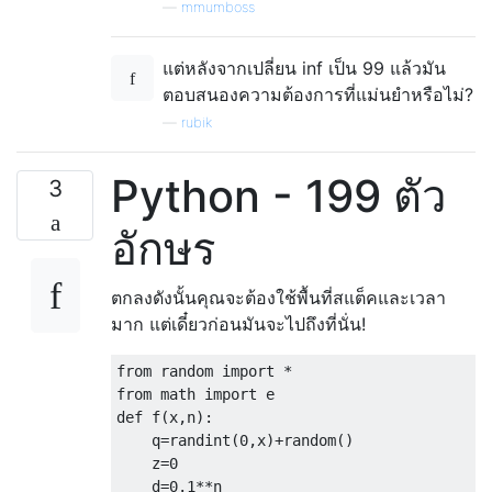
—
mmumboss
แต่หลังจากเปลี่ยน inf เป็น 99 แล้วมัน
ตอบสนองความต้องการที่แม่นยำหรือไม่?
—
rubik
Python - 199 ตัว
3
อักษร
ตกลงดังนั้นคุณจะต้องใช้พื้นที่สแต็คและเวลา
มาก แต่เดี๋ยวก่อนมันจะไปถึงที่นั่น!
from random import *

from math import e

def f(x,n):

    q=randint(0,x)+random()

    z=0

    d=0.1**n
