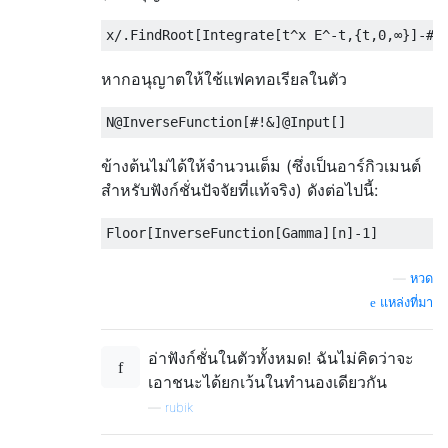
x
/.
FindRoot
[
Integrate
[
t
^
x E
^-
t
,{
t
,
0
,∞}]-#,
หากอนุญาตให้ใช้แฟคทอเรียลในตัว
N@InverseFunction
[#!&]
@Input
[]
ข้างต้นไม่ได้ให้จำนวนเต็ม (ซึ่งเป็นอาร์กิวเมนต์
สำหรับฟังก์ชั่นปัจจัยที่แท้จริง) ดังต่อไปนี้:
—
หวด
แหล่งที่มา
อ่าฟังก์ชั่นในตัวทั้งหมด! ฉันไม่คิดว่าจะ
เอาชนะได้ยกเว้นในทำนองเดียวกัน
—
rubik