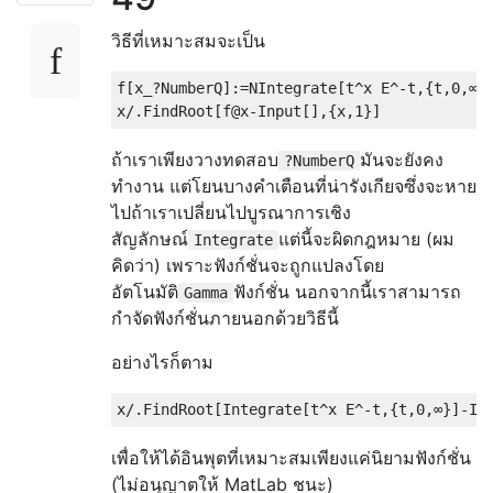
วิธีที่เหมาะสมจะเป็น
f
[
x_
?
NumberQ
]:=
NIntegrate
[
t
^
x E
^-
t
,{
t
,
0
,∞}
x
/.
FindRoot
[
f@x
-
Input
[],{
x
,
1
}]
ถ้าเราเพียงวางทดสอบ
มันจะยังคง
?NumberQ
ทำงาน แต่โยนบางคำเตือนที่น่ารังเกียจซึ่งจะหาย
ไปถ้าเราเปลี่ยนไปบูรณาการเชิง
สัญลักษณ์
แต่นี้จะผิดกฎหมาย (ผม
Integrate
คิดว่า) เพราะฟังก์ชั่นจะถูกแปลงโดย
อัตโนมัติ
ฟังก์ชั่น นอกจากนี้เราสามารถ
Gamma
กำจัดฟังก์ชั่นภายนอกด้วยวิธีนี้
อย่างไรก็ตาม
x
/.
FindRoot
[
Integrate
[
t
^
x E
^-
t
,{
t
,
0
,∞}]-
In
เพื่อให้ได้อินพุตที่เหมาะสมเพียงแค่นิยามฟังก์ชั่น
(ไม่อนุญาตให้ MatLab ชนะ)