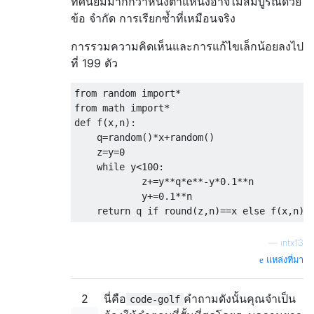
ทศนิยมมากกว่าหนึ่งตำแหน่งอาจไม่สมบูรณ์ด้วย
ข้อ จำกัด การเรียกซ้ำที่เหมือนจริง
การรวมความคิดเห็นและการแก้ไขเล็กน้อยลงไป
ที่ 199 ตัว
from random import*

from math import*

def f(x,n):

    q=random()*x+random()

    z=y=0

    while y<100:

            z+=y**q*e**-y*0.1**n

            y+=0.1**n

—
intx13
แหล่งที่มา
2
นี่คือ
คำถามดังนั้นคุณจำเป็น
code-golf