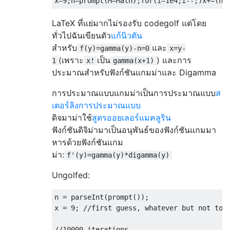
x
=
9
;
n
=
prompt
(
M
=
Math
);
for
(
i
=
1e4
;
i
--;)
x
+=(
n
/
LaTeX ที่แย่มากไม่รองรับ codegolf แต่โดย
ทั่วไปฉันเขียนตัว
แก้นิวตัน
สำหรับ
และ
f(y)=gamma(y)-n=0
x=y-
(เพราะ
เป็น
) และการ
1
x!
gamma(x+1)
ประมาณสำหรับฟังก์ชันแกมม่าและ Digamma
การประมาณแบบแกมม่าเป็นการประมาณแบบ
ส
เตอร์ลิงการประมาณแบบ
ดิจมาม่าใช้
สูตรออยเลอร์แมคลูริน
ฟังก์ชันดิจิม่ามาเป็นอนุพันธ์ของฟังก์ชันแกมมา
หารด้วยฟังก์ชันแกม
ม่า:
f'(y)=gamma(y)*digamma(y)
Ungolfed:
n 
=
 parseInt
(
prompt
());
x 
=
9
;
//first guess, whatever but not too
//10000 iterations