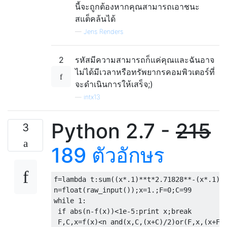
นี้จะถูกต้องหากคุณสามารถเอาชนะ
สแต็คล้นได้
—
Jens Renders
2
รหัสมีความสามารถก็แค่คุณและฉันอาจ
ไม่ได้มีเวลาหรือทรัพยากรคอมพิวเตอร์ที่
จะดำเนินการให้เสร็จ;)
—
intx13
Python 2.7 -
215
3
189 ตัวอักษร
f=lambda t:sum((x*.1)**t*2.71828**-(x*.1)*.
n=float(raw_input());x=1.;F=0;C=99

while 1:

 if abs(n-f(x))<1e-5:print x;break
