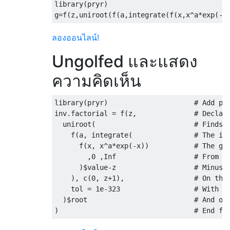
library
(
pryr
)
g
=
f
(
z
,
uniroot
(
f
(
a
,
integrate
(
f
(
x
,
x
^
a
*
exp
(-
x
ลองออนไลน์!
Ungolfed และแสดง
ความคิดเห็น
library
(
pryr
)
# Add pr
inv.factorial 
=
 f
(
z
,
# Declar
  uniroot
(
# Finds 
    f
(
a
,
 integrate
(
# The in
      f
(
x
,
 x
^
a
*
exp
(-
x
))
# The ga
,
0
,
Inf
# From 0
)$
value
-
z                   
# Minus 
),
 c
(
0
,
 z
+1
),
# On the
    tol 
=
1e-323
# With a
)$
root                          
# And ou
)
# End fu