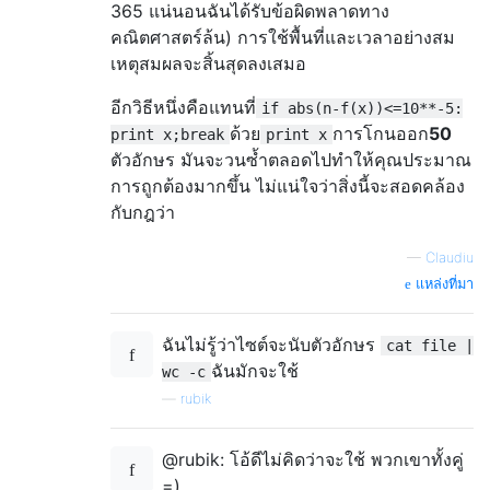
365 แน่นอนฉันได้รับข้อผิดพลาดทาง
คณิตศาสตร์ล้น) การใช้พื้นที่และเวลาอย่างสม
เหตุสมผลจะสิ้นสุดลงเสมอ
อีกวิธีหนึ่งคือแทนที่
if abs(n-f(x))<=10**-5:
ด้วย
การโกนออก
50
print x;break
print x
ตัวอักษร มันจะวนซ้ำตลอดไปทำให้คุณประมาณ
การถูกต้องมากขึ้น ไม่แน่ใจว่าสิ่งนี้จะสอดคล้อง
กับกฎว่า
—
Claudiu
แหล่งที่มา
ฉันไม่รู้ว่าไซต์จะนับตัวอักษร
cat file |
ฉันมักจะใช้
wc -c
—
rubik
@rubik: โอ้ดีไม่คิดว่าจะใช้ พวกเขาทั้งคู่
=)