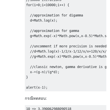
for
(
i
=
0
;
i
<
10000
;
i
++)
{
//approximation for digamma
  d
=
Math
.
log
(
x
);
//approximation for gamma
  g
=
Math
.
exp
(-
x
)*
Math
.
pow
(
x
,
x
-
0.5
)*
Math
.
sq
//uncomment if more precision is needed
//d=Math.log(x)-1/2/x-1/12/x/x+120/x/x/x
//g=Math.exp(-x)*Math.pow(x,x-0.5)*Math.
//classic newton, gamma derivative is ga
  x
-=(
g
-
n
)/(
g
*
d
);
}
alert
(
x
-
1
);
กรณีทดสอบ:
10 => 3.390062988090518
