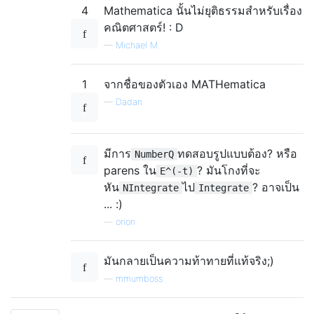
4
Mathematica นั้นไม่ยุติธรรมสำหรับเรื่อง
คณิตศาสตร์! : D
—
Michael M.
1
จากชื่อของตัวเอง MATHematica
—
Dadan
มีการ
ทดสอบรูปแบบต้อง? หรือ
NumberQ
parens ใน
? มันโกงที่จะ
E^(-t)
หัน
ไป
? อาจเป็น
NIntegrate
Integrate
... :)
—
orion
มันกลายเป็นความท้าทายที่แท้จริง;)
—
mmumboss