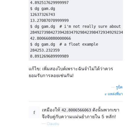
4.892517629999997
$ dg gam
.
12637326743
13.27087070999999
$ dg gam
.
dg  
# i'm not really sure about t
284927398427394283479298423984729349292342
42.800660880000066
$ dg gam
.
dg  
# a float example
284253.232359
8.891269689999989
แก้ไข: เพิ่มสองไบต์เพราะฉันจำไม่ได้ว่าควร
ยอมรับการลอยเช่นกัน!
—
รูบิค
แหล่งที่มา
เหมืองให้
ดังนั้นพวกเขา
42.8006566063
จึงจับคู่กับความแม่นยำภายใน 5 หลัก!
—
Claudiu