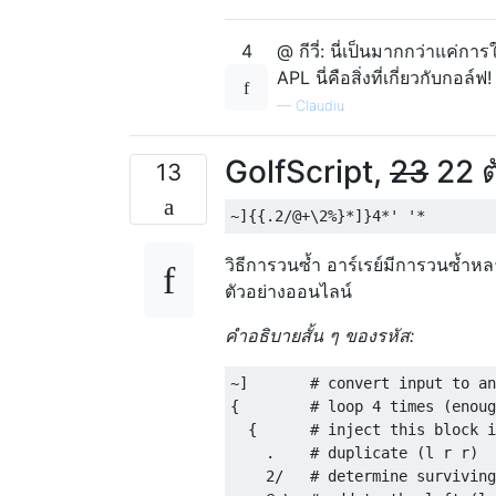
4
@ กีวี่: นี่เป็นมากกว่าแค่กา
APL นี่คือสิ่งที่เกี่ยวกับกอล์ฟ!
—
Claudiu
GolfScript,
23
22 ต
13
วิธีการวนซ้ำ อาร์เรย์มีการวนซ้ำ
ตัวอย่างออนไลน์
คำอธิบายสั้น ๆ ของรหัส:
~]       # convert input to an
{        # loop 4 times (enoug
  {      # inject this block i
    .    # duplicate (l r r)

    2/   # determine surviving