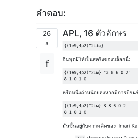
คำตอบ:
APL, 16 ตัวอักษร
26
อินพุตมีให้เป็นสตริงของบล็อกนี้:
{(1e9,4⍴2)⊤2⊥⍵} "3 8 6 0 2"

หรือหนึ่งถ่านน้อยลงหากมีการป้อนข้
{(1e9,4⍴2)⊤2⊥⍵} 3 8 6 0 2

มันขึ้นอยู่กับความคิดของ Ilmari K
ทำการแปลงฐาน 2 ของอ