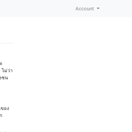
Account
ิต
 ไม่ว่า
ูงชน
นของ
อก