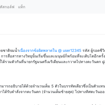
หัสกอล์ฟ
แท็ก
ษยชาติจมน้ำ
เนื่องจากข้อผิดพลาดใน @ user12345
รหัส ผู้รอดชีว
ารสื่อสารทางวิทยุนั้นเริ่มขึ้นและมนุษย์ก็พร้อมที่จะเติบโตอีกครั้ง
้ได้รวมตัวกันที่นายกรัฐมนตรีเมริเดียนและกวาดไปทางตะวันตก ฝ
ารถอธิบายได้ด้วยจำนวนเต็ม 5 ตัวในบรรทัดเดียวซึ่งเป็นตัวแท
ขาได้รับคำสั่งจากตะวันตก (จำนวนเต็มซ้ายสุด) ไปทางทิศตะวันอ