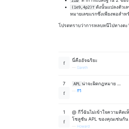
2⊥⍵
ดังนั้นแปลงตัวเ
(1e9,4⍴2)⊤
หมายเลขแรกซึ่งเพียงพอสำหรับ
โปรดทราบว่าการหลบหนีไปทางตะว
นี่คืออัจฉริยะ
—
Gareth
7
น่าจะผิดกฎหมาย ...
APL
—
กีวี
1
@ กีวี่ฉันไม่เข้าใจความคิด
โซลูชัน APL ของคุณเช่นกัน
—
Howard