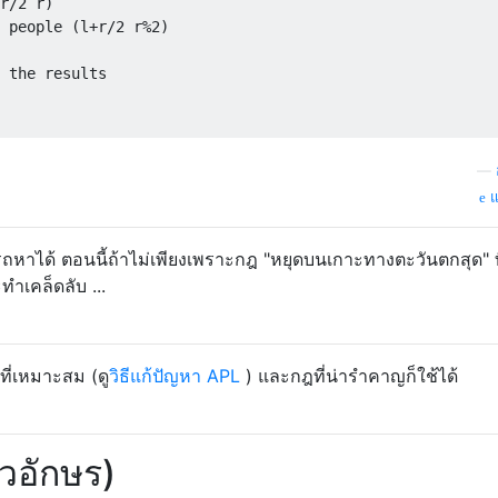
r/2 r)

 people (l+r/2 r%2)

 the results

—
แ
ามารถหาได้ ตอนนี้ถ้าไม่เพียงเพราะกฎ "หยุดบนเกาะทางตะวันตกสุด" ที
ทำเคล็ดลับ ...
ี่เหมาะสม (ดู
วิธีแก้ปัญหา APL
) และกฎที่น่ารำคาญก็ใช้ได้
ัวอักษร)