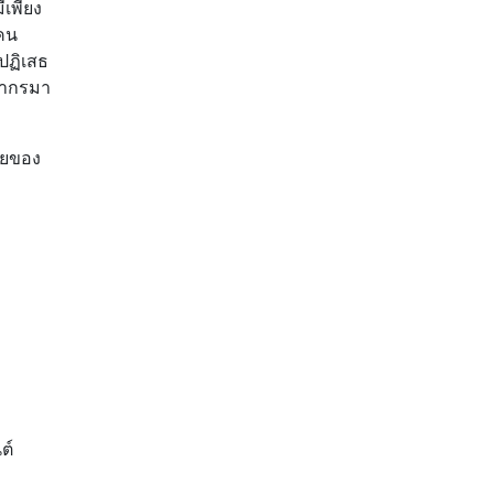
ีเพียง
งคน
รปฏิเสธ
ชากรมา
ายของ
ต์