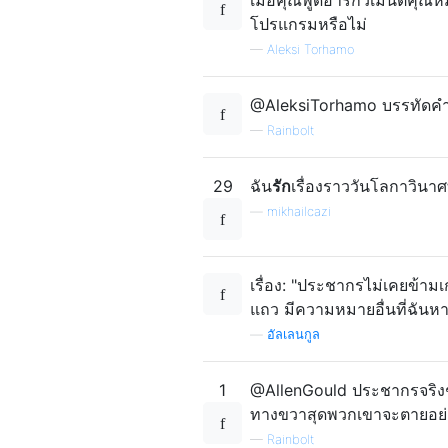
โปรแกรมหรือไม่
—
Aleksi Torhamo
@AleksiTorhamo บรรทัดคำสั
—
Rainbolt
29
ฉัน
รัก
เรื่องราววันโลกาวิน
—
mikhailcazi
เรื่อง: "ประชากรไม่เคยข้า
แถว มีความหมายอื่นที่ฉันห
—
อัลเลนกูล
1
@AllenGould ประชากรจริง
ทางขวาสุดพวกเขาจะตายอย่าง
—
Rainbolt