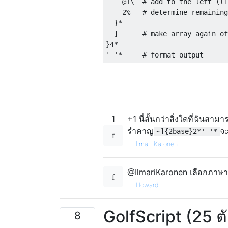
    @+\  # add to the left (l+
    2%   # determine remaining
  }*

  ]      # make array again of
}4*

1
+1 นี่สั้นกว่าสิ่งใดที่ฉันส
รำคาญ
จะ
~]{2base}2*' '*
—
Ilmari Karonen
@IlmariKaronen เลือกภาษาท
—
Howard
GolfScript (25 ต
8