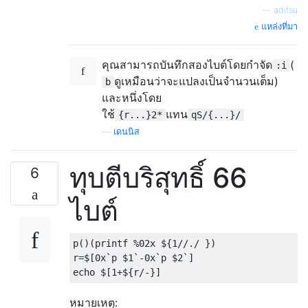
—
aditsu
แหล่งที่มา
คุณสามารถบันทึกสองไบต์โดยกำจัด
(
:i
ดูเหมือนว่าจะแปลงเป็นจำนวนเต็ม)
b
และหนึ่งโดย
ใช้
แทน
{r...}2*
qS/{...}/
—
เดนนิส
ทุบตีบริสุทธิ์ 66
6
ไบต์
p()(printf %02x ${1//./ })

r=$[0x`p $1`-0x`p $2`]

หมายเหตุ: