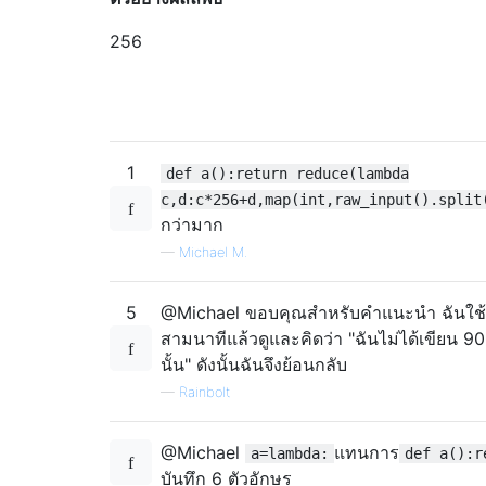
256
1
def a():return reduce(lambda
c,d:c*256+d,map(int,raw_input().split
กว่ามาก
—
Michael M.
5
@Michael ขอบคุณสำหรับคำแนะนำ ฉันใช้
สามนาทีแล้วดูและคิดว่า "ฉันไม่ได้เขียน 90
นั้น" ดังนั้นฉันจึงย้อนกลับ
—
Rainbolt
@Michael
แทนการ
a=lambda:
def a():r
บันทึก 6 ตัวอักษร