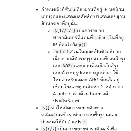
กำหนดฟังก์ชั่น
ที่ส่งผ่านที่อยู่ IP ทศนิยม
p
แบบจุดและแสดงผลลัพธ์การแสดงเลขฐาน
สิบหกของที่อยู่นั้น:
เป็นการขยาย
${1//./ }
พารามิเตอร์ที่แทนที่
ด้วย
ในที่อยู่
.
IP ที่ส่งไปยัง
p()
ส่วนใหญ่จะเป็นตัวอธิบาย
printf
เนื่องจากมีตัวระบุรูปแบบเพียงหนึ่งรูป
แบบ
และส่วนที่เหลืออีกสี่รูป
%02x
แบบตัวระบุรูปแบบจะถูกนำมาใช้
ใหม่สำหรับแต่ละ ARG ที่เหลืออยู่
เชื่อมโยงเลขฐานสิบหก 2 หลักของ
4 octets เข้าด้วยกันอย่างมี
ประสิทธิภาพ
ทำให้เกิดการขยายตัวทาง
$[]
คณิตศาสตร์ เราทำการลบพื้นฐานและ
กำหนดให้กับตัวแปร
r
เป็นการขยายพารามิเตอร์เพื่อ
${r/-}