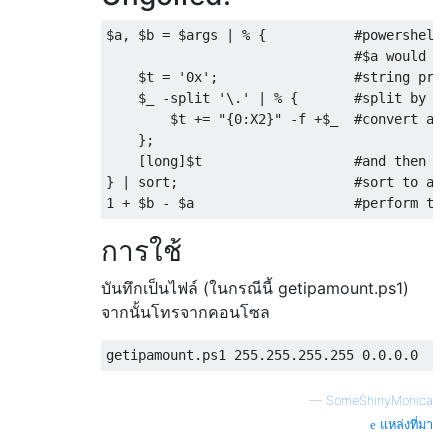
$a, $b = $args | % {           #powershell'
                               #$a would eq
    $t = '0x';                 #string pref
    $_ -split '\.' | % {       #split by es
        $t += "{0:X2}" -f +$_  #convert a d
    };

    [long]$t                   #and then ca
} | sort;                      #sort to avo
การใช้
บันทึกเป็นไฟล์ (ในกรณีนี้ getipamount.ps1)
จากนั้นโทรจากคอนโซล
—
SomeShinyMonica
แหล่งที่มา