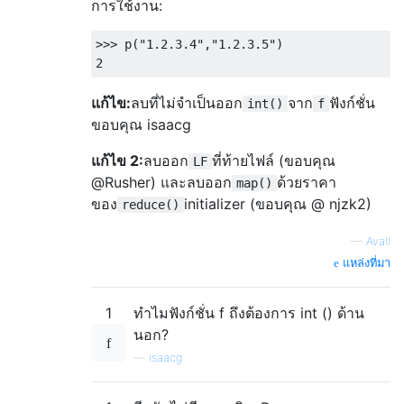
การใช้งาน:
>>> p("1.2.3.4","1.2.3.5")

แก้ไข:
ลบที่ไม่จำเป็นออก
จาก
ฟังก์ชั่น
int()
f
ขอบคุณ isaacg
แก้ไข 2:
ลบออก
ที่ท้ายไฟล์ (ขอบคุณ
LF
@Rusher) และลบออก
ด้วยราคา
map()
ของ
initializer (ขอบคุณ @ njzk2)
reduce()
—
Avall
แหล่งที่มา
1
ทำไมฟังก์ชั่น f ถึงต้องการ int () ด้าน
นอก?
—
isaacg