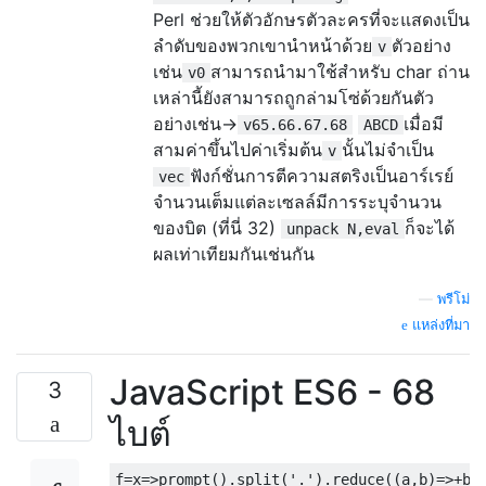
Perl ช่วยให้ตัวอักษรตัวละครที่จะแสดงเป็น
ลำดับของพวกเขานำหน้าด้วย
ตัวอย่าง
v
เช่น
สามารถนำมาใช้สำหรับ char ถ่าน
v0
เหล่านี้ยังสามารถถูกล่ามโซ่ด้วยกันตัว
อย่างเช่น→
เมื่อมี
v65.66.67.68
ABCD
สามค่าขึ้นไปค่าเริ่มต้น
นั้นไม่จำเป็น
v
ฟังก์ชั่นการตีความสตริงเป็นอาร์เรย์
vec
จำนวนเต็มแต่ละเซลล์มีการระบุจำนวน
ของบิต (ที่นี่ 32)
ก็จะได้
unpack N,eval
ผลเท่าเทียมกันเช่นกัน
—
พรีโม่
แหล่งที่มา
JavaScript ES6 - 68
3
ไบต์
f
=
x
=>
prompt
().
split
(
'.'
).
reduce
((
a
,
b
)=>+
b
+