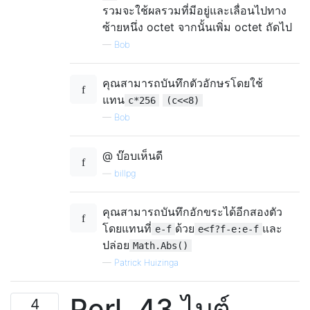
รวมจะใช้ผลรวมที่มีอยู่และเลื่อนไปทาง
ซ้ายหนึ่ง octet จากนั้นเพิ่ม octet ถัดไป
—
Bob
คุณสามารถบันทึกตัวอักษรโดยใช้
แทน
c*256
(c<<8)
—
Bob
@ บ๊อบเห็นดี
—
billpg
คุณสามารถบันทึกอักขระได้อีกสองตัว
โดยแทนที่
ด้วย
และ
e-f
e<f?f-e:e-f
ปล่อย
Math.Abs()
—
Patrick Huizinga
Perl, 43 ไบต์
4