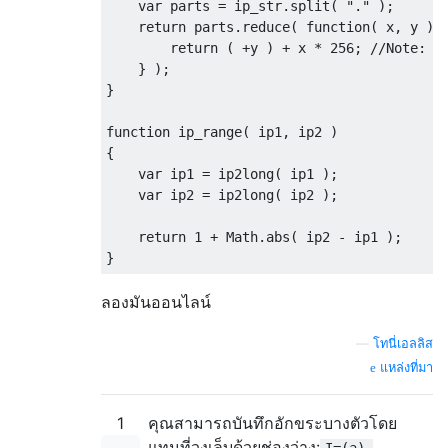
var
 parts 
=
 ip_str
.
split
(
"."
);
return
 parts
.
reduce
(
function
(
 x
,
 y 
)
return
(
+
y 
)
+
 x 
*
256
;
//Note: t
}
);
}
function
 ip_range
(
 ip1
,
 ip2 
)
{
var
 ip1 
=
 ip2long
(
 ip1 
);
var
 ip2 
=
 ip2long
(
 ip2 
);
return
1
+
Math
.
abs
(
 ip2 
-
 ip1 
);
}
ลองมันออนไลน์
—
โทนี่เอลลิส
แหล่งที่มา
1
คุณสามารถบันทึกอักขระบางตัวโดย
แทนที่วงเล็บด้วยช่องว่าง: