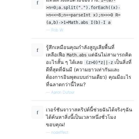
I=(a)-
>n=0;a.split(".").forEach((x)-
>n<<=8;n+=parseInt x);n>>>0 R=
(a,b)->1+Math.abs I(b)-I a
—
Rob W
รู้สึกเหมือนคุณกำลังสูญเสียพื้นที่
เหลือเฟือ
แต่ฉันไม่สามารถคิด
Math.abs
อะไรสั้น ๆ ได้เลย
เป็นสิ่งที่
(z>0)*z||-z
ดีที่สุดที่ฉันมี (ความยาวเท่ากันและ
ต้องการอินพุตแบบถ่านเดียว) คุณมีอะไร
ที่ฉลาดกว่านี้ไหม?
—
Aaron Dufour
เวอร์ชันจาวาสคริปต์นี้ช่วยฉันได้จริงๆฉัน
ได้ค้นหาสิ่งนี้เป็นเวลาหนึ่งชั่วโมง
ขอบคุณ!
—
nodeffect