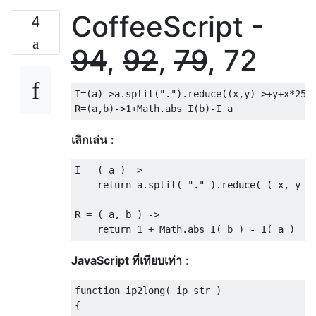
CoffeeScript -
4
94
,
92
,
79
, 72
I
=(
a
)->
a
.
split
(
"."
).
reduce
((
x
,
y
)->+
y
+
x
*
256
R
=(
a
,
b
)->
1
+
Math
.
abs I
(
b
)-
I a
เลิกเล่น
:
I 
=
(
 a 
)
->
return
 a
.
split
(
"."
).
reduce
(
(
 x
,
 y 
)
R 
=
(
 a
,
 b 
)
->
return
1
+
Math
.
abs I
(
 b 
)
-
 I
(
 a 
)
JavaScript ที่เทียบเท่า
:
function
 ip2long
(
 ip_str 
)
{