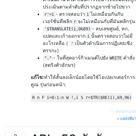
ประเมินตามลำดับที่ปรากฏจากซ้ายไปขวา
- ตรวจสอบว่า
ไม่เหมือนกันกับ
r'=i
i
เวอร์ชั่นที่พลิก
จะไม่เหมือนกับที่มันพลิกรุ่น
r
- ลบเลขศูนย์, หก,
'$TRANSLATE(i,0689)
แปดและเก้าออกจาก
นั้นตรวจสอบว่าไม่มี
i
อะไรเหลือ (
เป็นตัวดำเนินการปฏิเสธเชิง
'
ตรรกะ)
- ในที่สุดอาร์กิวเมนต์ไปยัง
คำสั่ง
"."
WRITE
(สตริงตัวอักษร)
แก้ไข:
ทำให้สั้นลงเล็กน้อยโดยใช้โอเปอเรเตอร์การ
คูณ รุ่นก่อนหน้า:
—
temporicid
แหล่งที่ม