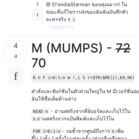
1
@ El'endiaStarman ขอบคุณมาก! ใน
ขณะที่แก้ไขการส่งของฉันฉันบันทึกตัว
ละครจริง ๆ :)
—
ProgramFOX
M (MUMPS) -
72
4
70
คำสั่งและฟังก์ชั่นในตัวส่วนใหญ่ใน M มีเวอร์ชั่นย่อ
ฉันใช้ชื่อเต็มด้านล่าง
- อ่านสตริงจากคีย์บอร์ดและเก็บไว้ใน
READ n
อ่านสตริงจากแป้นพิมพ์และเก็บไว้ใน
n
- วนซ้ำจากศูนย์ถึงการ
เพิ่ม
FOR i=0:1:n
n
ขึ้น
ซ้ำ 1 ครั้งในแต่ละครั้ง (ส่วนที่เหลือของ
i