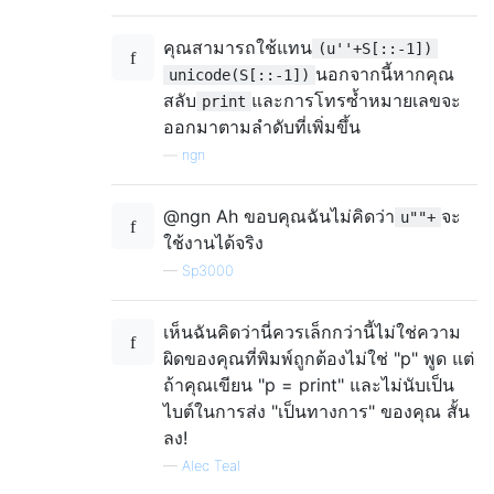
คุณสามารถใช้แทน
(u''+S[::-1])
นอกจากนี้หากคุณ
unicode(S[::-1])
สลับ
และการโทรซ้ำหมายเลขจะ
print
ออกมาตามลำดับที่เพิ่มขึ้น
—
ngn
@ngn Ah ขอบคุณฉันไม่คิดว่า
จะ
u""+
ใช้งานได้จริง
—
Sp3000
เห็นฉันคิดว่านี่ควรเล็กกว่านี้ไม่ใช่ความ
ผิดของคุณที่พิมพ์ถูกต้องไม่ใช่ "p" พูด แต่
ถ้าคุณเขียน "p = print" และไม่นับเป็น
ไบต์ในการส่ง "เป็นทางการ" ของคุณ สั้น
ลง!
—
Alec Teal