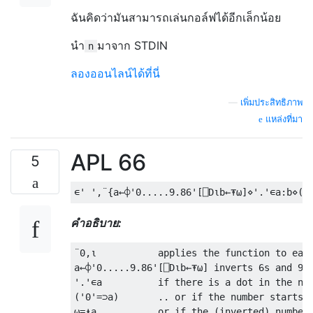
ฉันคิดว่ามันสามารถเล่นกอล์ฟได้อีกเล็กน้อย
นำ
มาจาก STDIN
n
ลองออนไลน์ได้ที่นี่
—
เพิ่มประสิทธิภาพ
แหล่งที่มา
APL 66
5
คำอธิบาย:
¨0,⍳           applies the function to each
a←⌽'0.....9.86'[⎕D⍳b←⍕⍵] inverts 6s and 9s,
'.'∊a          if there is a dot in the num
('0'=⊃a)       .. or if the number starts w
⍵=⍎a           or if the (inverted) number 