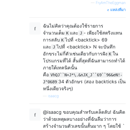
—
FryAmTheEggman
แหล่งที่มา
ฉันไม่คิดว่าคุณต้องใช้รายการ
จำนวนเต็ม
และ
- เพียงใช้สตริงแทน
K
J
การสลับ
ไปที่ <backtick> 69
K
และ
ไปที่ <backtick> N จะบันทึก
J
อักขระไม่กี่ตัวเช่นเดียวกับการฝัง
ใน
K
โปรแกรมที่ได้ สั้นที่สุดที่ฉันสามารถทำได้
ภายใต้เทคนิคนั้น
คือ
VhQJ``N+J*\.&nJX_J``69``96&eN!-
34 ตัวอักษร (สอง backticks เป็น
J"0689
หนึ่งเดียวจริงๆ)
—
isaacg
@isaacg ขอบคุณสำหรับเคล็ดลับ! ฉันคิด
ว่าด้วยเหตุผลบางอย่างที่ฉันลืมว่าการ
สร้างจำนวนตัวเลขนั้นสั้นมาก ๆ โดยใช้ `