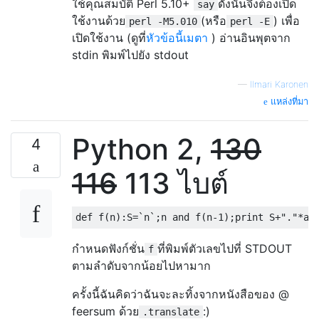
ใช้คุณสมบัติ Perl 5.10+
ดังนั้นจึงต้องเปิด
say
ใช้งานด้วย
(หรือ
) เพื่อ
perl -M5.010
perl -E
เปิดใช้งาน (ดูที่
หัวข้อนี้เมตา
) อ่านอินพุตจาก
stdin พิมพ์ไปยัง stdout
—
Ilmari Karonen
แหล่งที่มา
Python 2,
130
4
116
113 ไบต์
def
 f
(
n
):
S
=`
n
`;
n 
and
 f
(
n
-
1
);
print
 S
+
"."
*
al
กำหนดฟังก์ชั่น
ที่พิมพ์ตัวเลขไปที่ STDOUT
f
ตามลำดับจากน้อยไปหามาก
ครั้งนี้ฉันคิดว่าฉันจะละทิ้งจากหนังสือของ @
feersum ด้วย
:)
.translate