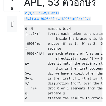
APL, 53 ตัวอักษร
3
∊{⍵,'. '↓⍨∨/(3≡⊃i)
(5∊i),⍵≡'9608x'[i←⌽'6908'⍳⍵]}∘⍕¨0,⍳
0,⍳N        numbers 0..N

{...}∘⍕¨    format each number as a string 
                inside the braces ⍵ is the 
'6908'⍳⍵    encode '6' as 1, '9' as 2, '0' 
⌽           reverse

'9608x'[A]  use each element of A as an ind
                effectively: swap '9'←→'6',
⍵≡          does it match the original stri
                this is the first boolean c
5∊i         did we have a digit other than 
3≡⊃i        is the first of i (that is, the
∨/          disjunction ("or") over the thr
'. '↓⍨      drop 0 or 1 elements from the b
⍵,          prepend ⍵
