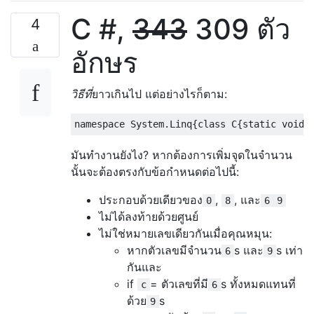
C #,
343
309 ตัว
4
อักษร
วิธีที่
ยาวเกินไป แต่อย่างไรก็ตาม:
namespace
System
.
Linq
{
class
 C
{
static
void
มันทำงานยังไง? หากต้องการเพิ่มจุดในจำนวน
นั้นจะต้องตรงกับข้อกำหนดต่อไปนี้:
ประกอบด้วยเดียวของ
,
, และ
0
8
6
9
ไม่ได้ลงท้ายด้วยศูนย์
ไม่ใช่หมายเลขเดียวกันเมื่อคุณหมุน:
หากตัวเลขมีจำนวน
s และ
s เท่า
6
9
กันและ
if
= ตัวเลขที่มี
s ทั้งหมดแทนที่
c
6
ด้วย
s
9