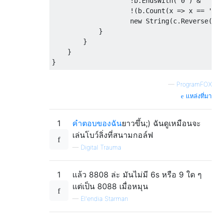
!
b
.
EndsWith
(
"0"
)
&
!(
b
.
Count
(
x 
=>
 x 
==
'6
new
String
(
c
.
Reverse
()
}
}
}
}
—
ProgramFOX
แหล่งที่มา
1
คำตอบของฉัน
ยาวขึ้น;) ฉันดูเหมือนจะ
เล่นโบว์ลิ่งที่สนามกอล์ฟ
—
Digital Trauma
1
แล้ว 8808 ล่ะ มันไม่มี 6s หรือ 9 ใด ๆ
แต่เป็น 8088 เมื่อหมุน
—
El'endia Starman