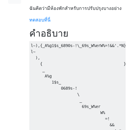
ฉันคิดว่ามีห้องพักสำหรับการปรับปรุงบางอย่าง
ทดสอบที่นี่
คำอธิบาย
l~),{_A%g1$s_6890s-!\_69s_W%erW%=!&&'.*N}/

l~                                         
  ),                                       
    {                                   }/ 
     _                                     
      A%g                                  
         1$s_                              
             0689s-!                       
                    \                      
                     _                     
                      69s_W%er             
                              W%           
                                =!         
                                  &&       