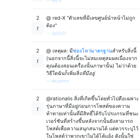
—
red-X
2
@ red-X "ตัวเลขที่มีเลขศูนย์นำหน้าไม่ถูก
ต้อง"
—
Sp3000
2
@ เหตุผล: มี
ช่องโหว่มาตรฐาน
สำหรับสิ่งนี้
(นอกจากนี้สิ่งนี้จะไม่สมเหตุสมผลเนื่องจาก
คุณต้องสอนเครื่องนั้นภาษานั้น) ไม่ว่าด้วย
วิธีใดฉันก็เพิ่มสิ่ง
ที่มีอยู่
—
Wrzlprmft
2
@rationalis สิ่งที่เกิดขึ้นโดยทั่วไปคือเฉพาะ
รุ่นภาษาที่มีอยู่ก่อนการโพสต์ของความ
ท้าทายเท่านั้นที่มีสิทธิ์ได้รับโปรแกรมที่ชนะ
เวอร์ชันที่สร้างขึ้นหลังจากนั้นยังสามารถ
โพสต์เพื่อความสนุกสนานได้ แต่ควรระบุไว้
ในโพสต์ว่าพวกเขาไม่ได้โต้แย้ง ดังนั้นใช่