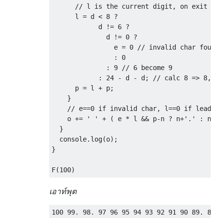
// l is the current digit, on exit w
      l 
=
 d 
<
8
?
            d 
!=
6
?
              d 
!=
0
?
                e 
=
0
// invalid char foun
:
0
:
9
// 6 become 9
:
24
-
 d 
-
 d
;
// calc 8 => 8, 
      p 
=
 l 
+
 p
;
}
// e==0 if invalid char, l==0 if leadi
    o 
+=
' '
+
(
 e 
*
 l 
&&
 p
-
n 
?
 n
+
'.'
:
 n
)
}
  console
.
log
(
o
);
}
F
(
100
)
เอาท์พุต