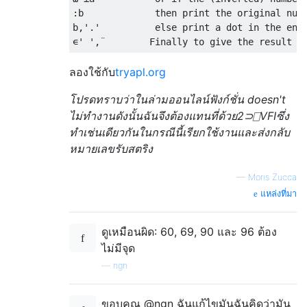
:b             then print the original numb
b,'.'          else print a dot in the end

ลองใช้กับ
tryapl.org
โปรดทราบว่าในล่ามออนไลน์ฟังก์ชั่น doesn't
ไม่ทำงานดังนั้นฉันจึงต้องแทนที่ด้วย2⊃⎕VFIซึ่ง
ทำเช่นเดียวกันในกรณีนี้เรียกใช้งานและส่งกลับ
หมายเลขรับสตริง
—
Moris Zucca
แหล่งที่มา
ดูเหมือนผิด: 60, 69, 90 และ 96 ต้อง
ไม่มีจุด
—
ngn
ขอบคุณ @ngn ฉันแก้ไขมันฉันคิดว่ามัน