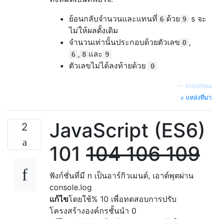
ย้อนกลับจำนวนและแทนที่
ด้วย
s จะ
6
9
ไม่ให้ผลดั้งเดิม
จำนวนเท่านั้นประกอบด้วยตัวเลข
,
0
,
และ
6
8
9
ตัวเลขไม่ได้ลงท้ายด้วย
0
—
britishtea
แหล่งที่มา
JavaScript (ES6)
2
101
104 106 109
ฟังก์ชั่นที่มี n เป็นอาร์กิวเมนต์, เอาต์พุตผ่าน
console.log
แก้ไข
โดยใช้% 10 เพื่อทดสอบการปรับ
โครงสร้างองค์กรชั้นนำ 0