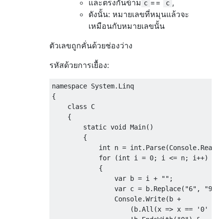
และตรงกันข้าม
==
,
c
c
ดังนั้น: หมายเลขที่หมุนแล้วจะ
เหมือนกับหมายเลขนั้น
ตัวเลขถูกคั่นด้วยช่องว่าง
รหัสด้วยการเยื้อง:
namespace
System
.
Linq
{
class
 C

{
static
void
Main
()
{
int
 n 
=
int
.
Parse
(
Console
.
Read
for
(
int
 i 
=
0
;
 i 
<=
 n
;
 i
++)
{
var
 b 
=
 i 
+
""
;
var
 c 
=
 b
.
Replace
(
"6"
,
"9"
Console
.
Write
(
b 
+
(
b
.
All
(
x 
=>
 x 
==
'0'
|