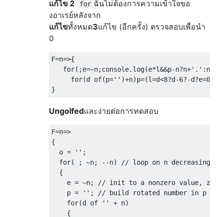
แก้ไข 2
ฉันไม่ต้องการความเข้าใจขอ
for
งอาเรย์หลังจาก
แก้ไข
ทั้งหมด
3
แก้ไข (อีกครั้ง) ตรวจสอบเพื่อนำ
0
F
=
n
=>{
for
(;
e
=~
n
;
console
.
log
(
e
*
l
&&
p
-
n
?
n
+
'.'
:
n
)
for
(
d of
(
p
=
''
)+
n
)
p
=(
l
=
d
<
8
?
d
-
6
?-
d
?
e
=
0
:
}
Ungolfed
และง่ายต่อการทดสอบ
F
=
n
=>
{
  o 
=
''
;
for
(
;
~
n
;
--
n
)
// loop on n decreasing 
{
    e 
=
~
n
;
// init to a nonzero value, ze
    p 
=
''
;
// build rotated number in p
for
(
d of 
''
+
 n
)
{