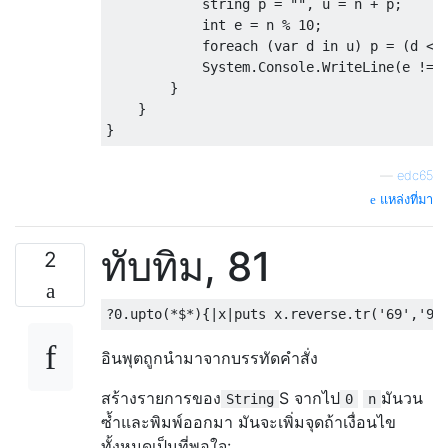
string
 p 
=
""
,
 u 
=
 n 
+
 p
;
int
 e 
=
 n 
%
10
;
foreach
(
var
 d 
in
 u
)
 p 
=
(
d 
<
System
.
Console
.
WriteLine
(
e 
!=
}
}
}
—
edc65
แหล่งที่มา
ทับทิม, 81
2
?
0.upto
(*
$
*){|
x
|
puts x
.
reverse
.
tr
(
'69'
,
'96
อินพุตถูกนำมาจากบรรทัดคำสั่ง
สร้างรายการของ
S จากไป
มันวน
String
0
n
ซ้ำและพิมพ์ออกมา มันจะเพิ่มจุดถ้าเงื่อนไข
ทั้งหมดเป็นที่พอใจ: