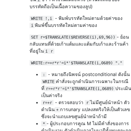
บรรทัดถือเป็นเนื้อความของลูป)
- พิมพ์บรรทัดใหม่ตามด้วยค่าของ
WRITE !,i
พิมพ์ขึ้นบรรทัดใหม่ตามค่าของ
i
- ย้อน
SET r=$TRANSLATE($REVERSE(i),69,96))
กลับแทนที่ด้วยเก้าแต้มและแต้มกับเก้าและร้านค้า
ที่อยู่ใน
i
r
WRITE:r=+r*r'=i*'$TRANSLATE(i,0689) "."
- หมายถึงนิพจน์ postconditional ดังนั้น
:
คำสั่งจะถูกดำเนินการเฉพาะในกรณี
WRITE
ที่
ประเมิ
r=+r*r'=i*'$TRANSLATE(i,0689)
เป็นค่าจริง
- ตรวจสอบว่า
ไม่มีศูนย์นำหน้า ตัว
r=+r
r
ดำเนิน
การunary แปลงสตริงให้เป็นตัวเลข
+
ซึ่งจะนำแถบเลขศูนย์นำหน้าถ้ามี
- ผู้ประกอบการคูณ M ไม่มีคำสั่งของการ
*
ดำเนินงาน ตัวดำเนินการไบนารีทั้งหมดจะถู