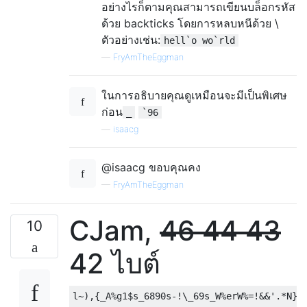
อย่างไรก็ตามคุณสามารถเขียนบล็อกรหัส
ด้วย backticks โดยการหลบหนีด้วย \
ตัวอย่างเช่น:
hell`o wo`rld
—
FryAmTheEggman
ในการอธิบายคุณดูเหมือนจะมีเป็นพิเศษ
ก่อน
_
`96
—
isaacg
@isaacg ขอบคุณคง
—
FryAmTheEggman
CJam,
46
44
43
10
42 ไบต์